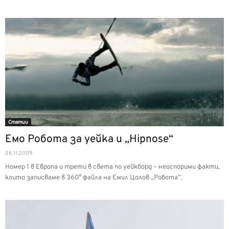
Статии
Емо Робота за уейка и „Hipnose“
26.11.2009
Номер 1 в Европа и трети в света по уейкборд – неоспорими факти,
които записваме в 360° файла на Емил Цолов „Робота”.