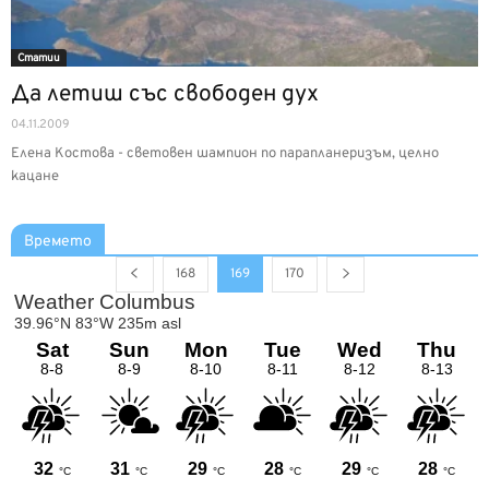
Статии
Да летиш със свободен дух
04.11.2009
Елена Костова - световен шампион по парапланеризъм, целно
кацане
Времето
168
169
170