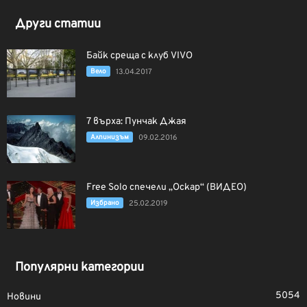
Други статии
Байк среща с клуб VIVO
Вело
13.04.2017
7 върха: Пунчак Джая
Алпинизъм
09.02.2016
Free Solo спечели „Оскар“ (ВИДЕО)
Избрано
25.02.2019
Популярни категории
5054
Новини