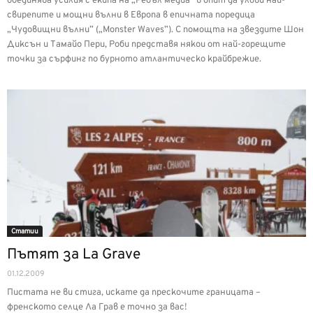
обединява усилия с екипа на „Ребъл медиа” в опит да улови най-
свирепите и мощни вълни в Европа в епичната поредица
„Чудовищни вълни” („Monster Waves”). С помощта на звездите Шон
Диксън и Тамайо Пери, Роби представя някои от най-горещите
точки за сърфинг по бурното атлантическо крайбрежие.
Статии
Пътят за La Grave
01.12.2009
Пистата не ви стига, искате да прескочите границата –
френското селце Ла Грав е точно за вас!