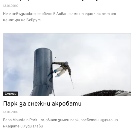
13.01.2010
Не е невъзможно, особено в Ливан, само на един час път от
центъра на Бейрут
Статии
Парк за снежни акробати
13.01.2010
Echo Mountain Park - първият зимен парк, посветен изцяло на
младите и луди глави