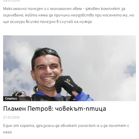
28.01.2010
Максимално полезен и с минимален обем - джобен комплект за
оцеляване, който няма да причини неудобство при носенето му, но
ще осигури всичко полезно в случай на нужда
Статии
Пламен Петров: човекът-птица
27.01.2010
Един от хората, дръзнали да облекат уингсют-а и да полетят с
него