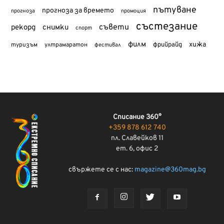
пътуване
прогноза за времето
прогноза
промоция
състезание
съвети
рекорд
снимки
спорт
филм
хижа
туризъм
фрийрайд
ултрамаратон
фестивал
Списание 360°
+359 878 612 740
пл. Славейков 11
ет. 6, офис 2
свържете се с нас:
magazine@360mag.bg