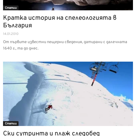
Статии
Кратка история на спелеологията в
България
14.01.2010
От първите известни пещерни сведения, датирани с далечната
1640 г., та до днес.
Статии
Ски сутринта и плаж следобед