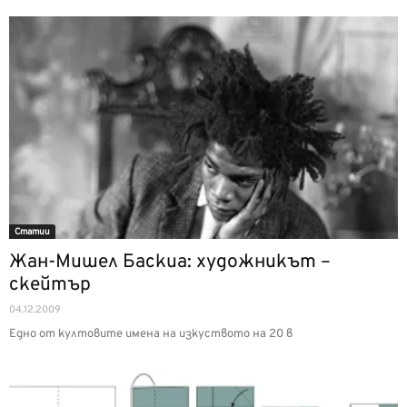
Статии
Жан-Мишел Баскиа: художникът –
скейтър
04.12.2009
Едно от култовите имена на изкуството на 20 в