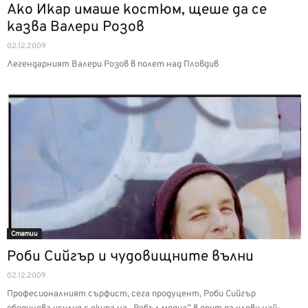
Ако Икар имаше костюм, щеше да се
казва Валери Розов
02.12.2009
Легендарният Валери Розов в полет над Пловдив
Статии
Роби Сийгър и чудовищните вълни
02.12.2009
Професионалният сърфист, сега продуцент, Роби Сийгър