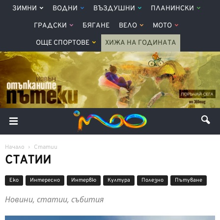
ЗИМНИ
ВОДНИ
ВЪЗДУШНИ
ПЛАНИНСКИ
ГРАДСКИ
БЯГАНЕ
ВЕЛО
МОТО
ОЩЕ СПОРТОВЕ
ХИЖА НА ГОДИНАТА
Начало
Статии
СТАТИИ
Еко
Интерeсно
Интервю
Култура
Полезно
Пътуване
Новини, статии, събития