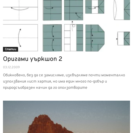
Статии
Оригами уъркшоп 2
03.12.2009
Обикновено, без да се замисляме, изхвърляме почти моментално
използвания лист хартия, но има един много по-добър и
природсъобразен начин да го оползотворите