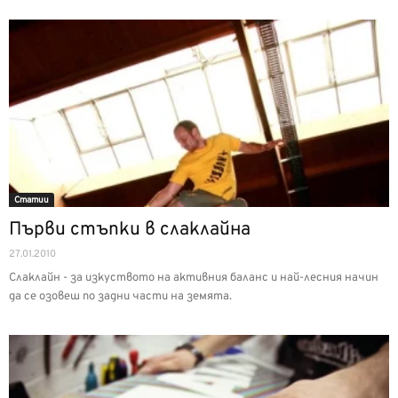
Статии
Първи стъпки в слаклайна
27.01.2010
Слаклайн - за изкуството на активния баланс и най-лесния начин
да се озовеш по задни части на земята.