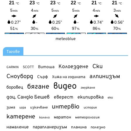
meteoblue
Тагове
Ски
Колоездене
Витоша
SCOTT
GARMIN
Сноуборд
алпинизъм
Сърф
Хижа на годината
видео
бягане
боровец
гмуркане
доц. Сандю Бешев
еверест
екипировка
еко
интервю
зима
изкачване
история
игра
катерене
маратон
метеорология
колело
намаление
парапланеризъм
планина
полезно