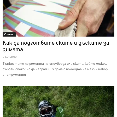
Статии
Как да подготвите ските и дъските за
зимата
26.01.2010
Тънкостите по ремонта на сноуборда или ските, който можеш
съвсем спокойно да направиш у дома с помощта на малък набор
инструменти