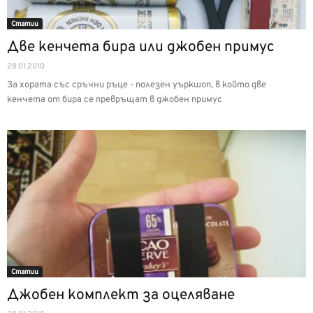
Статии
Две кенчета бира или джобен примус
28.01.2010
За хората със сръчни ръце - полезен уъркшоп, в който две
кенчета от бира се превръщат в джобен примус
Статии
Джобен комплект за оцеляване