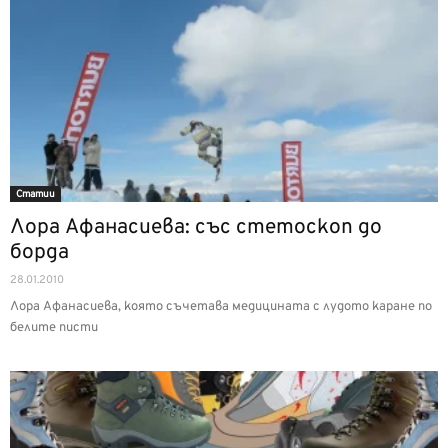
Статии
Лора Афанасиева: със стетоскоп до
борда
28.01.2010
Лора Афанасиева, която съчетава медицината с лудото каране по
белите писти