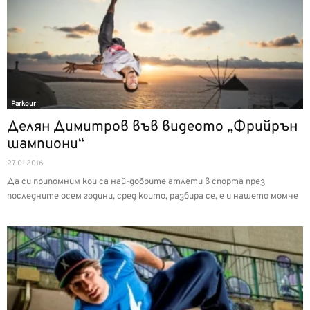
Parkour
Делян Димитров във видеото „Фрийрън
шампиони“
27.01.2016
Да си припомним кои са най-добрите атлети в спорта през
последните осем години, сред които, разбира се, е и нашето момче