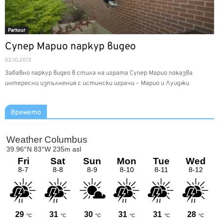
Parkour
Супер Марио паркур видео
02.10.2013
Забавно паркур видео в стила на играта Супер Марио показва
интересни изпълнения с истински играчи – Марио и Луиджи
Времето