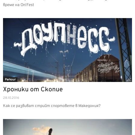
време на On!Fest
Parkour
Хроники от Скопие
28.10.2016
Как се развиват стрийт спортовете в Македония?