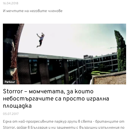
16.04.2018
И мечтите на неговите членове
Parkour
Storror – момчетата, за които
небостъргачите са просто игрална
площадка
05.07.2017
Една от най-прогресивните паркур групи в света - британците от
Storror, дойде в България и ни зашемети с въздушни изпълнения по