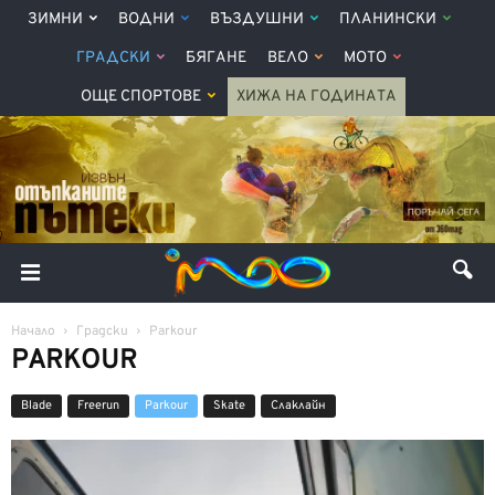
ЗИМНИ
ВОДНИ
ВЪЗДУШНИ
ПЛАНИНСКИ
ГРАДСКИ
БЯГАНЕ
ВЕЛО
МОТО
ОЩЕ СПОРТОВЕ
ХИЖА НА ГОДИНАТА
Начало
Градски
Parkour
PARKOUR
Blade
Freerun
Parkour
Skate
Слаклайн