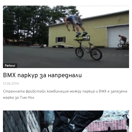
Parkour
BMX паркур за напреднали
12.06.2014
Странната фрийстайл комбинация между паркур и BMX е запазена
марка за Тим Нол