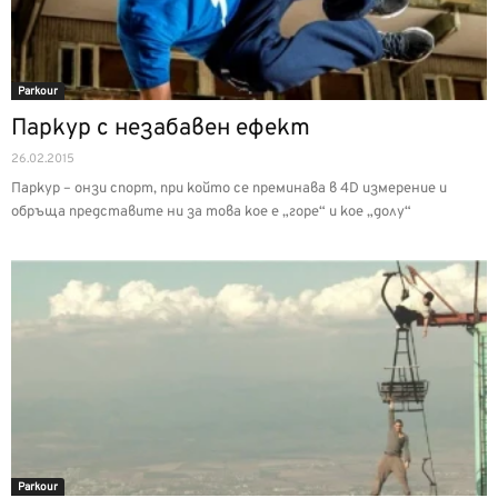
Parkour
Паркур с незабавен ефект
26.02.2015
Паркур – онзи спорт, при който се преминава в 4D измерение и
обръща представите ни за това кое е „горе“ и кое „долу“
Parkour