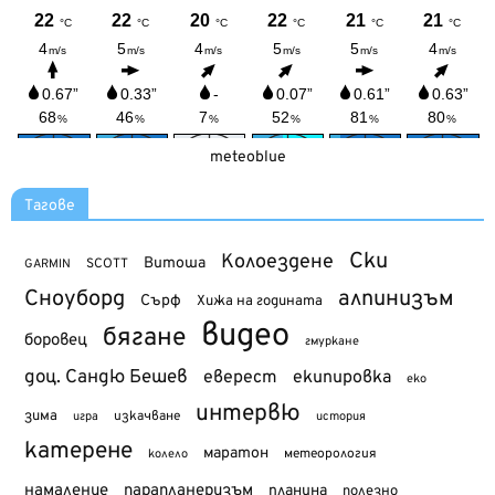
meteoblue
Тагове
Ски
Колоездене
Витоша
SCOTT
GARMIN
Сноуборд
алпинизъм
Сърф
Хижа на годината
видео
бягане
боровец
гмуркане
доц. Сандю Бешев
еверест
екипировка
еко
интервю
зима
изкачване
история
игра
катерене
маратон
метеорология
колело
намаление
парапланеризъм
планина
полезно