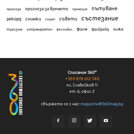
пътуване
прогноза за времето
прогноза
промоция
състезание
съвети
рекорд
снимки
спорт
филм
хижа
туризъм
фрийрайд
ултрамаратон
фестивал
Списание 360°
+359 878 612 740
пл. Славейков 11
ет. 6, офис 2
свържете се с нас:
magazine@360mag.bg