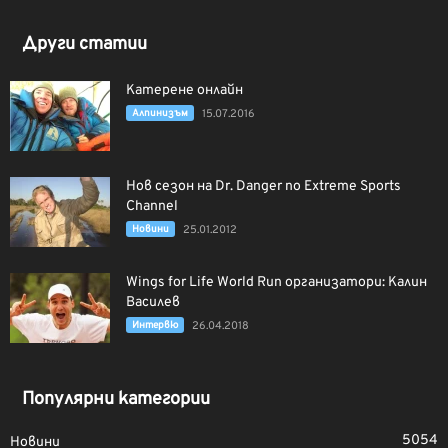
Други статии
Катерене онлайн
Алпинизъм
15.07.2016
Нов сезон на Dr. Danger по Extreme Sports
Channel
Новини
25.01.2012
Wings for Life World Run организатори: Калин
Василев
Интервю
26.04.2018
Популярни категории
5054
Новини