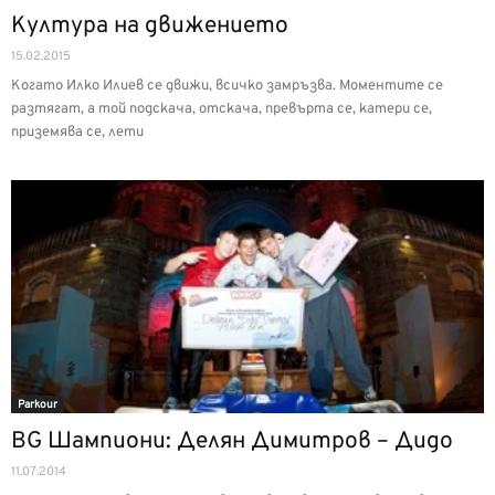
Култура на движението
15.02.2015
Когато Илко Илиев се движи, всичкo замръзва. Моментите се
разтягат, а той подскача, отскача, превърта се, катери се,
приземява се, лети
Parkour
BG Шампиони: Делян Димитров – Дидо
11.07.2014