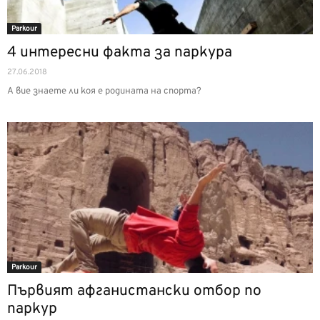
Parkour
4 интересни факта за паркура
27.06.2018
А вие знаете ли коя е родината на спорта?
Parkour
Първият афганистански отбор по
паркур