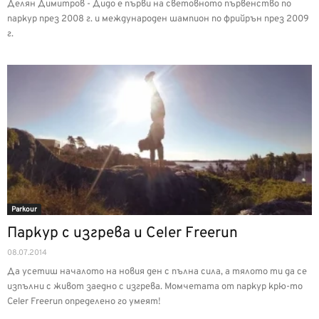
Делян Димитров - Дидо е първи на световното първенство по
паркур през 2008 г. и международен шампион по фрийрън през 2009
г.
Parkour
Паркур с изгрева и Celer Freerun
08.07.2014
Да усетиш началото на новия ден с пълна сила, а тялото ти да се
изпълни с живот заедно с изгрева. Момчетата от паркур крю-то
Celer Freerun определено го умеят!