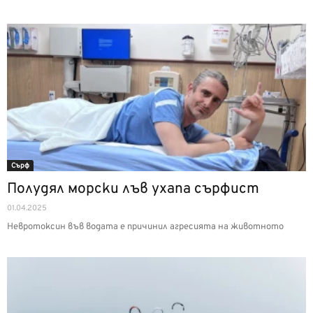
Сърф
Полудял морски лъв ухапа сърфист
01.04.2025
Невротоксин във водата е причинил агресията на животното