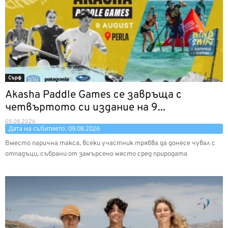
Сърф
Akasha Paddle Games се завръща с
четвъртото си издание на 9...
05.08.2026
Дата на събитието: 09.08.2026
Вместо парична такса, всеки участник трябва да донесе чувал с
отпадъци, събрани от замърсено място сред природата