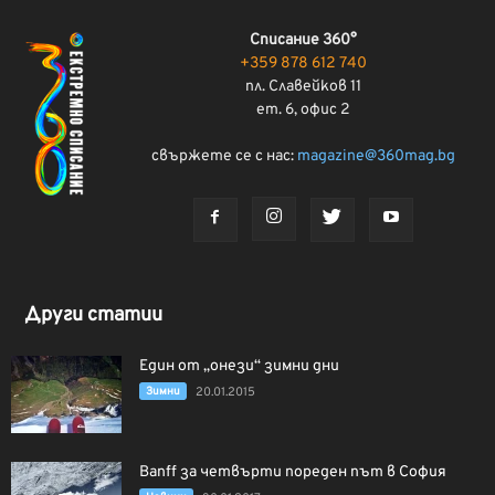
Списание 360°
+359 878 612 740
пл. Славейков 11
ет. 6, офис 2
свържете се с нас:
magazine@360mag.bg
Други статии
Един от „онези“ зимни дни
Зимни
20.01.2015
Banff за четвърти пореден път в София