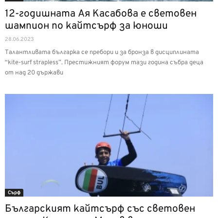
12-годишната Ая Касабова е световен
шампион по кайтсърф за юноши
28.06.2023
Талантливата българка се пребори и за бронза в дисциплината
“kite-surf strapless”. Престижният форум тази година събра деца
от над 20 държави
Сърф
Българският кайтсърф със световен