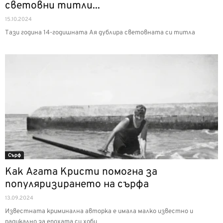
световни титли...
15.10.2024
Тази година 14-годишната Ая дублира световната си титла
Сърф
Как Агата Кристи помогна за
популяризирането на сърфа
13.09.2024
Известната криминална авторка е имала малко известно и
радикално за епохата си хоби