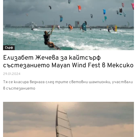
Сърф
Елизабет Жечева за кайтсърф
състезанието Mayan Wind Fest в Мексико
29.01.2024
Тя се класира веднага след трите световни шампионки, участвали
в състезанието