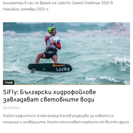
километра в час по време на Lüderitz Speed Challenge 2021 в
Намибия, ноември 2021 г.
Сърф
SiFly: Български хидрофойлове
завладяват световните води
08.12.2022
Кайтсърфистът Александър Бачев разказва за новото си
поприще и иновациите, които отличават марката от всички други