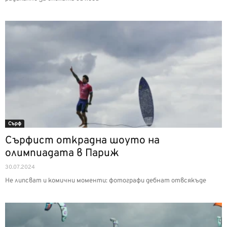
Сърф
Сърфист открадна шоуто на
олимпиадата в Париж
30.07.2024
Не липсват и комични моменти: фотографи дебнат отвсякъде