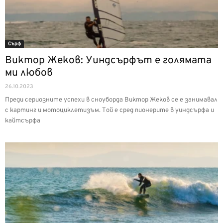
Сърф
Виктор Жеков: Уиндсърфът е голямата
ми любов
26.10.2023
Преди сериозните успехи в сноуборда Виктор Жеков се е занимавал
с картинг и мотоциклетизъм. Той е сред пионерите в уиндсърфа и
кайтсърфа