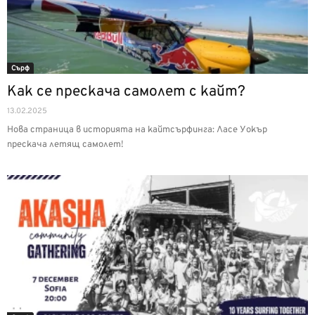
Сърф
Как се прескача самолет с кайт?
13.02.2025
Нова страница в историята на кайтсърфинга: Ласе Уокър
прескача летящ самолет!