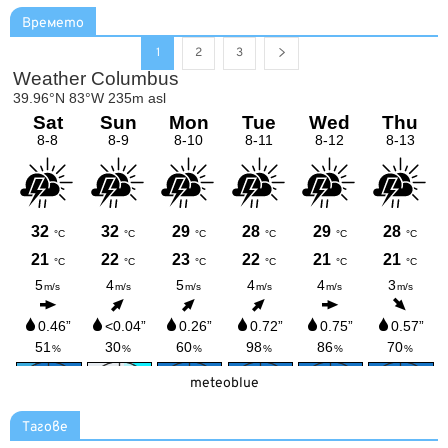
Времето
1
2
3
meteoblue
Тагове