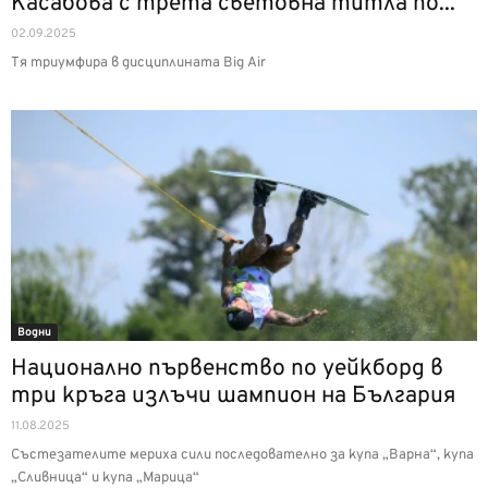
Касабова с трета световна титла по...
02.09.2025
Тя триумфира в дисциплината Big Air
Водни
Национално първенство по уейкборд в
три кръга излъчи шампион на България
11.08.2025
Състезателите мериха сили последователно за купа „Варна“, купа
„Сливница“ и купа „Марица“