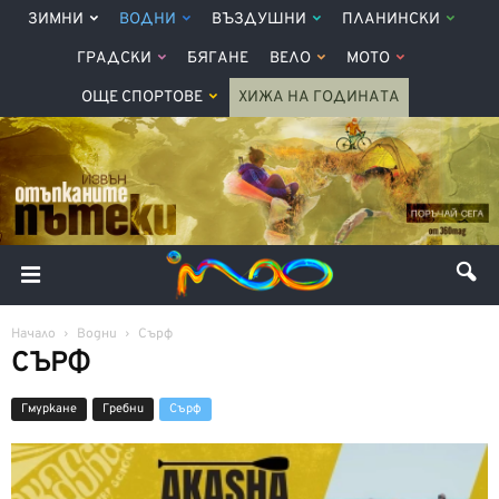
ЗИМНИ
ВОДНИ
ВЪЗДУШНИ
ПЛАНИНСКИ
ГРАДСКИ
БЯГАНЕ
ВЕЛО
МОТО
ОЩЕ СПОРТОВЕ
ХИЖА НА ГОДИНАТА
Начало
Водни
Сърф
СЪРФ
Гмуркане
Гребни
Сърф