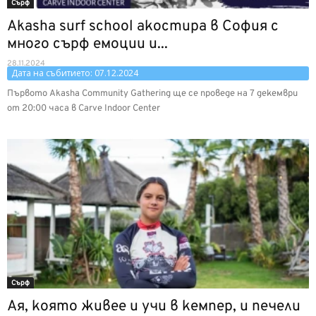
Сърф
Akasha surf school акостира в София с
много сърф емоции и...
28.11.2024
Дата на събитието: 07.12.2024
Първото Akasha Community Gathering ще се проведе на 7 декември
от 20:00 часа в Carve Indoor Center
Сърф
Ая, която живее и учи в кемпер, и печели