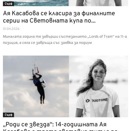
Сърф
Ая Касабова се класира за финалните
серии на Световната купа по...
01.04.2026
Миналата година тя завърши състезанието „Lords of Tram“ на 11-а
позиция, а сега се завръща със заявка за подиум
Сърф
„Роди се звезда“: 14-годишната Ая