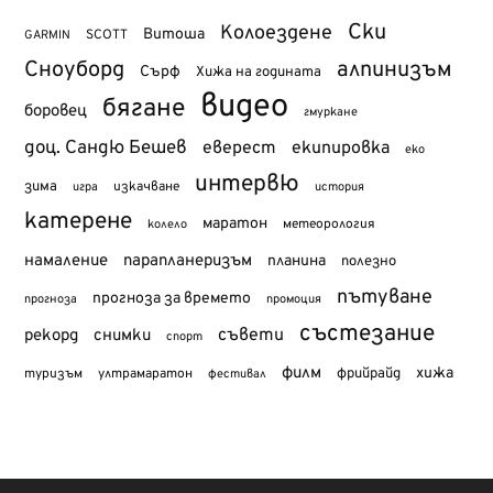
Ски
Колоездене
Витоша
SCOTT
GARMIN
Сноуборд
алпинизъм
Сърф
Хижа на годината
видео
бягане
боровец
гмуркане
доц. Сандю Бешев
еверест
екипировка
еко
интервю
зима
изкачване
история
игра
катерене
маратон
метеорология
колело
намаление
парапланеризъм
планина
полезно
пътуване
прогноза за времето
прогноза
промоция
състезание
съвети
рекорд
снимки
спорт
филм
хижа
туризъм
фрийрайд
ултрамаратон
фестивал