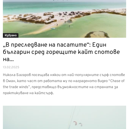
Избрано
„В преследване на пасатите“: Един
българин сред горещите кайт спотове
на...
13.02.2025
Никола Багаров посещава някои от най-популярните сърф спотове
в Оман, като част от работата му по награденото видео “Chase of
the trade winds”, представящо възможностите на страната за
практикуване на кайтсърф.