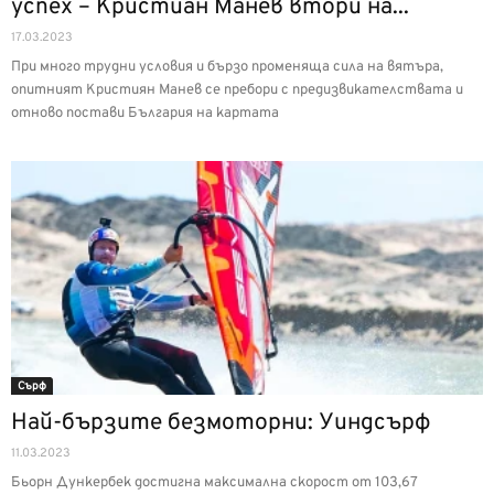
успех – Кристиан Манев втори на...
17.03.2023
При много трудни условия и бързо променяща сила на вятъра,
опитният Кристиян Манев се пребори с предизвикателствата и
отново постави България на картата
Сърф
Най-бързите безмоторни: Уиндсърф
11.03.2023
Бьорн Дункербек достигна максимална скорост от 103,67