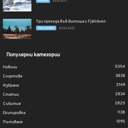
Новини
30.01.2017
Три прехода във Витоша с Fjällräven
Екипировка
30.06.2021
Популярни категории
5054
Новини
3838
Спортове
3749
Избрано
2834
Статии
2825
Събития
1138
Екипировка
1095
Пътуване