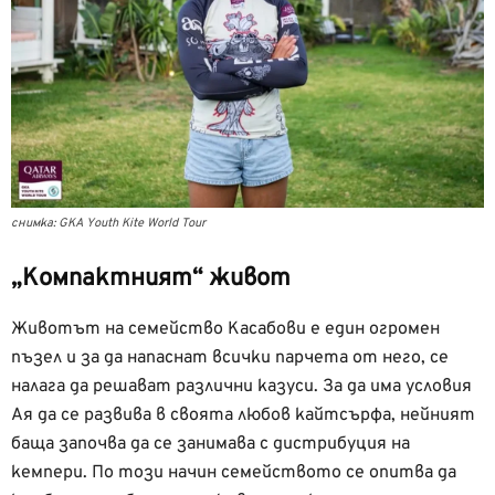
снимка: GKA Youth Kite World Tour
„Компактният“ живот
Животът на семейство Касабови е един огромен
пъзел и за да напаснат всички парчета от него, се
налага да решават различни казуси. За да има условия
Ая да се развива в своята любов кайтсърфа, нейният
баща започва да се занимава с дистрибуция на
кемпери. По този начин семейството се опитва да