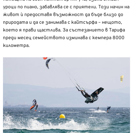
уроци по пиано, забавлява се с приятели. Този начин на
живот ѝ предоставя възможност да бъде близо до
природата и да се занимава с кайтсърфа – нещото,
което я прави щастлива. За състезанието в Тарифа
преди месец семейството изминава с кемпера 8000
километра.