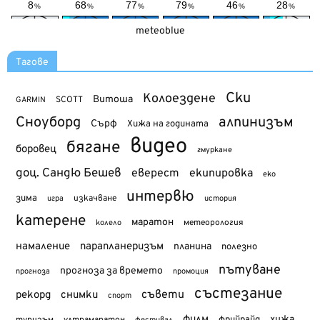
meteoblue
Тагове
Ски
Колоездене
Витоша
SCOTT
GARMIN
Сноуборд
алпинизъм
Сърф
Хижа на годината
видео
бягане
боровец
гмуркане
доц. Сандю Бешев
еверест
екипировка
еко
интервю
зима
изкачване
история
игра
катерене
маратон
метеорология
колело
намаление
парапланеризъм
планина
полезно
пътуване
прогноза за времето
прогноза
промоция
състезание
съвети
рекорд
снимки
спорт
филм
хижа