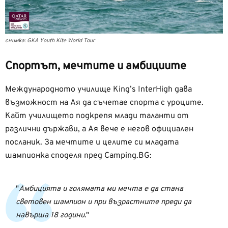
снимка: GKA Youth Kite World Tour
Спортът, мечтите и амбициите
Международното училище King’s InterHigh дава
възможност на Ая да съчетае спорта с уроците.
Кайт училището подкрепя млади таланти от
различни държави, а Ая вече е негов официален
посланик. За мечтите и целите си младата
шампионка споделя пред Camping.BG:
Амбицията и голямата ми мечта е да стана
световен шампион и при възрастните преди да
навърша 18 години.