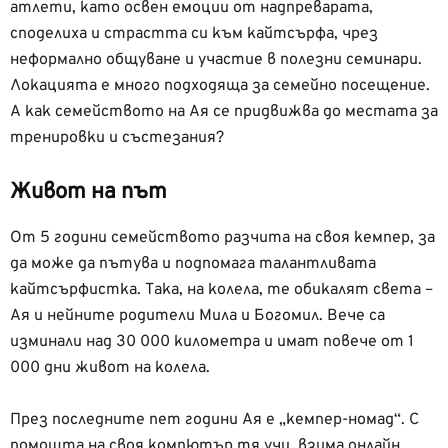
атлети, като освен емоции от надпреварата,
споделиха и страстта си към кайтсърфа, чрез
неформално общуване и участие в полезни семинари.
Локацията е много подходяща за семейно посещение.
А как семейството на Ая се придвижва до местата за
тренировки и състезания?
Живот на път
От 5 години семейството разчита на своя кемпер, за
да може да пътува и подпомага талантливата
кайтсърфистка. Така, на колела, те обикалят света –
Ая и нейните родители Мила и Богомил. Вече са
изминали над 30 000 километра и имат повече от 1
000 дни живот на колела.
През последните пет години Ая е „кемпер-номад“. С
помощта на своя компютър тя учи, взима онлайн