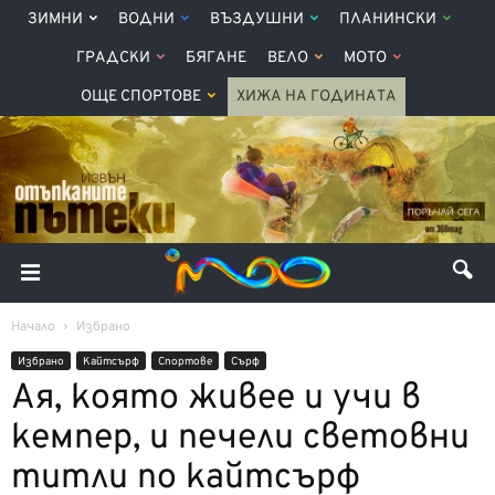
ЗИМНИ
ВОДНИ
ВЪЗДУШНИ
ПЛАНИНСКИ
ГРАДСКИ
БЯГАНЕ
ВЕЛО
МОТО
ОЩЕ СПОРТОВЕ
ХИЖА НА ГОДИНАТА
Начало
Избрано
Избрано
Кайтсърф
Спортове
Сърф
Ая, която живее и учи в
кемпер, и печели световни
титли по кайтсърф