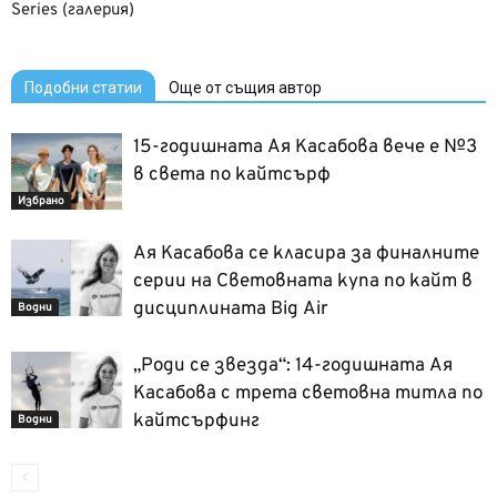
Series (галерия)
Подобни статии
Още от същия автор
15-годишната Ая Касабова вече е №3
в света по кайтсърф
Избрано
Ая Касабова се класира за финалните
серии на Световната купа по кайт в
дисциплината Big Air
Водни
„Роди се звезда“: 14-годишната Ая
Касабова с трета световна титла по
кайтсърфинг
Водни