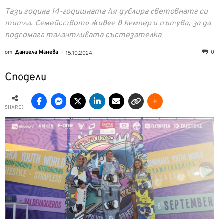
Тази година 14-годишната Ая дублира световната си
титла. Семейството живее в кемпер и пътува, за да
подпомага талантливата състезателка
от
Даниела Манева
-
0
15.10.2024
Сподели
SHARES