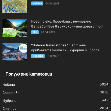
Новини
04.04.2019
Новото еко: Продукти с неутрално
въздействие върху околната среда от dm
Еко
28.04.2021
“Boleron travel stories”: 10 от най-
привлекателните ски курорти в Европа
Избрано
18.11.2022
Популярни категории
5054
Новини
3838
Спортове
3749
Избрано
2834
Статии