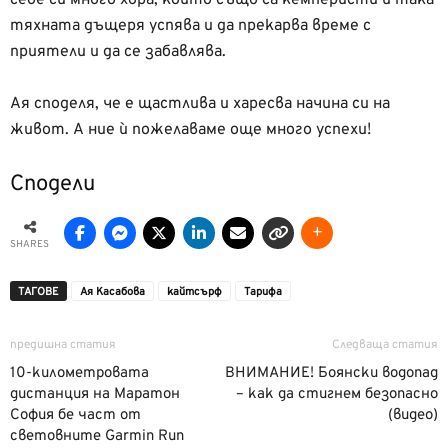
тяхната дъщеря успява и да прекарва време с
приятели и да се забавлява.
Ая споделя, че е щастлива и харесва начина си на
живот. А ние ѝ пожелаваме още много успехи!
Сподели
SHARES
ТАГОВЕ
Ая Касабова
кайтсърф
Тарифа
предишна статия
Следваща статия
10-километровата
ВНИМАНИЕ! Боянски водопад
дистанция на Маратон
– как да стигнем безопасно
София бе част от
(видео)
световните Garmin Run