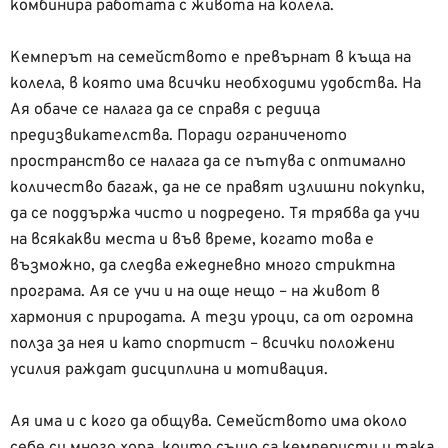
комбинира работата с живота на колела.
Кемперът на семейството е превърнат в къща на
колела, в която има всички необходими удобства. На
Ая обаче се налага да се справя с редица
предизвикателства. Поради ограниченото
пространство се налага да се пътува с оптимално
количество багаж, да не се правят излишни покупки,
да се поддържа чисто и подредено. Тя трябва да учи
на всякакви места и във време, когато това е
възможно, да следва ежедневно много стриктна
програма. Ая се учи и на още нещо – на живот в
хармония с природата. А тези уроци, са от огромна
полза за нея и като спортист – всички положени
усилия раждат дисциплина и мотивация.
Ая има и с кого да общува. Семейството има около
себе си много хора, които също са кемперисти и така