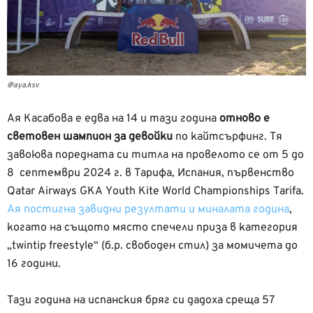
@aya.ksv
Ая Касабова е едва на 14 и тази година
отново е
световен шампион за девойки
по кайтсърфинг. Тя
завоюва поредната си титла на провелото се от 5 до
8 септември 2024 г. в Тарифа, Испания, първенство
Qatar Airways GKA Youth Kite World Championships Tarifa.
Ая постигна завидни резултати и миналата година
,
когато на същото място спечели приза в категория
„twintip freestyle“ (б.р. свободен стил) за момичета до
16 години.
Тази година на испанския бряг си дадоха среща 57