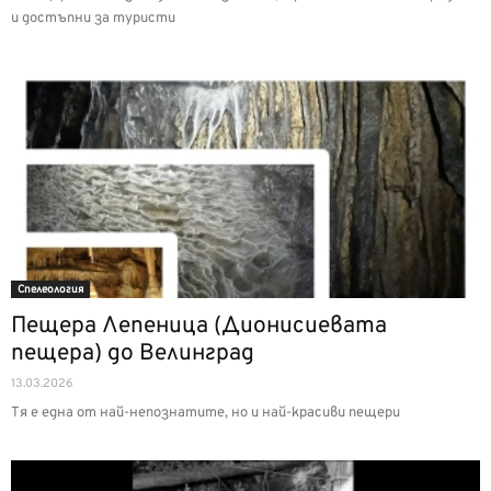
и достъпни за туристи
Спелеология
Пещера Лепеница (Дионисиевата
пещера) до Велинград
13.03.2026
Тя е една от най-непознатите, но и най-красиви пещери