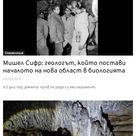
Спелеология
Мишел Сифр: геологът, който постави
началото на нова област в биологията
23.12.2025
63 дни под земята: пръв по рода си експеримент.