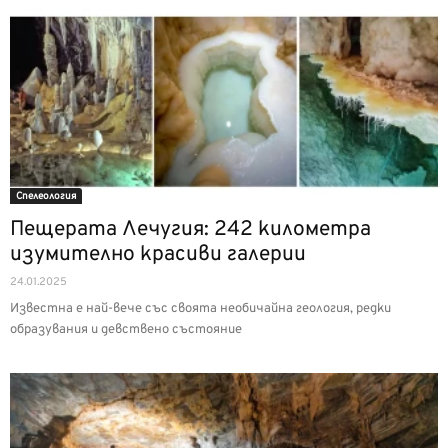
Спелеология
Пещерата Лечугия: 242 километра
изумително красиви галерии
24.01.2025
Известна е най-вече със своята необичайна геология, редки
образувания и девствено състояние