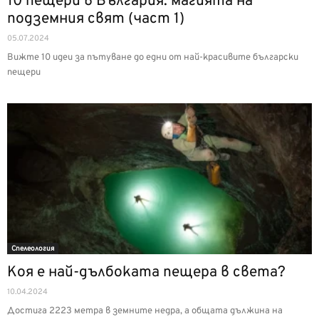
10 пещери в България: магията на
подземния свят (част 1)
05.07.2024
Вижте 10 идеи за пътуване до едни от най-красивите български
пещери
Спелеология
Коя е най-дълбоката пещера в света?
10.04.2024
Достига 2223 метра в земните недра, а общата дължина на