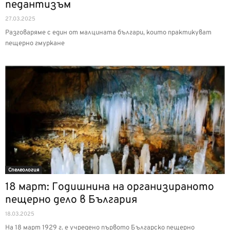
педантизъм
27.03.2025
Разговаряме с един от малцината българи, които практикуват
пещерно гмуркане
Спелеология
18 март: Годишнина на организираното
пещерно дело в България
18.03.2025
На 18 март 1929 г. е учредено първото Българско пещерно