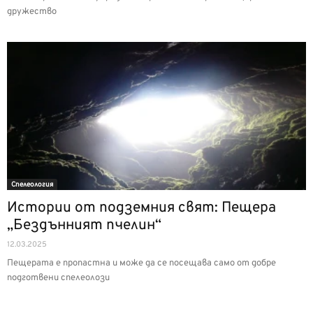
дружество
Спелеология
Истории от подземния свят: Пещера
„Бездънният пчелин“
12.03.2025
Пещерата е пропастна и може да се посещава само от добре
подготвени спелеолози