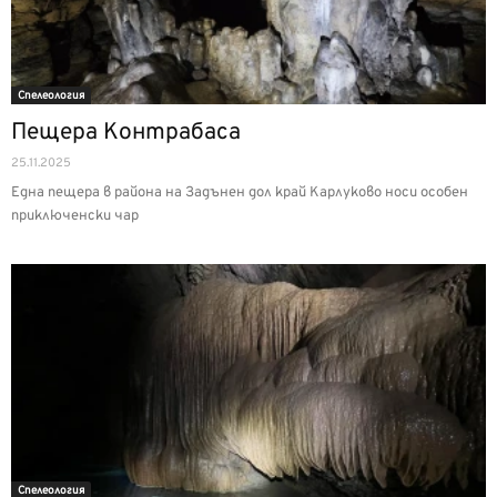
Спелеология
Пещера Контрабаса
25.11.2025
Една пещера в района на Задънен дол край Карлуково носи особен
приключенски чар
Спелеология