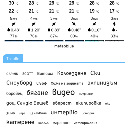
meteoblue
Тагове
Ски
Колоездене
Витоша
SCOTT
GARMIN
Сноуборд
алпинизъм
Сърф
Хижа на годината
видео
бягане
боровец
гмуркане
доц. Сандю Бешев
еверест
екипировка
еко
интервю
зима
изкачване
история
игра
катерене
маратон
метеорология
колело