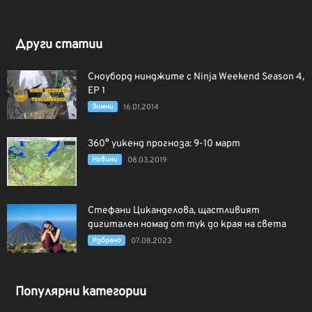
Други статии
Сноуборд нинджите с Ninja Weekend Season 4,
EP 1
Зимни
16.01.2014
360° уикенд прогноза: 9-10 март
Новини
08.03.2019
Стефани Циканделова, щастливият
дигитален номад от тук до края на света
Избрано
07.08.2023
Популярни категории