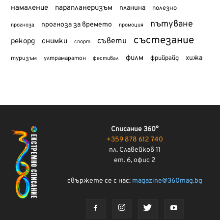
намаление
парапланеризъм
планина
полезно
пътуване
прогноза за времето
прогноза
промоция
състезание
съвети
рекорд
снимки
спорт
филм
хижа
туризъм
фрийрайд
ултрамаратон
фестивал
Списание 360°
+359 878 612 740
пл. Славейков 11
ет. 6, офис 2
свържете се с нас:
magazine@360mag.bg