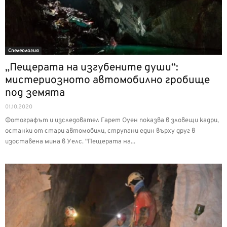
Спелеология
„Пещерата на изгубените души“:
мистериозното автомобилно гробище
под земята
01.10.2020
Фотографът и изследовател Гарет Оуен показва в зловещи кадри,
останки от стари автомобили, струпани един върху друг в
изоставена мина в Уелс. "Пещерата на...