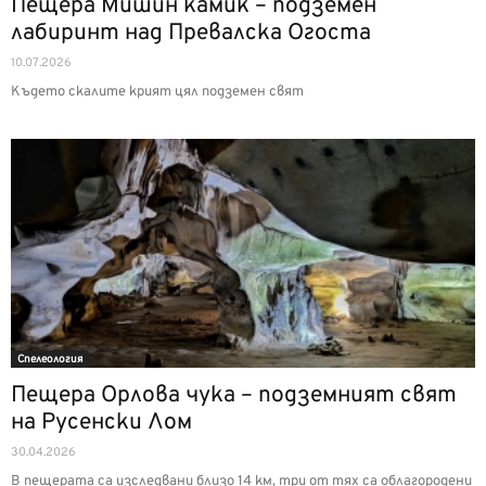
Пещера Мишин камик – подземен
лабиринт над Превалска Огоста
10.07.2026
Където скалите крият цял подземен свят
Спелеология
Пещера Орлова чука – подземният свят
на Русенски Лом
30.04.2026
В пещерата са изследвани близо 14 км, три от тях са облагородени