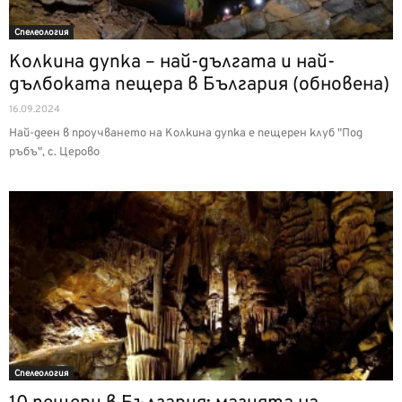
Спелеология
Колкина дупка – най-дългата и най-
дълбоката пещера в България (обновена)
16.09.2024
Най-деен в проучването на Колкина дупка е пещерен клуб "Под
ръбъ", с. Церово
Спелеология