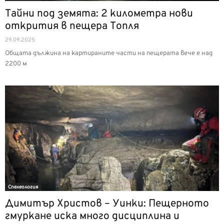
Тайни под земята: 2 километра нови
открития в пещера Топля
29.09.2025
Общата дължина на картираните части на пещерата вече е над
2200 м
Спелеология
Димитър Христов – Уинки: Пещерното
гмуркане иска много дисциплина и