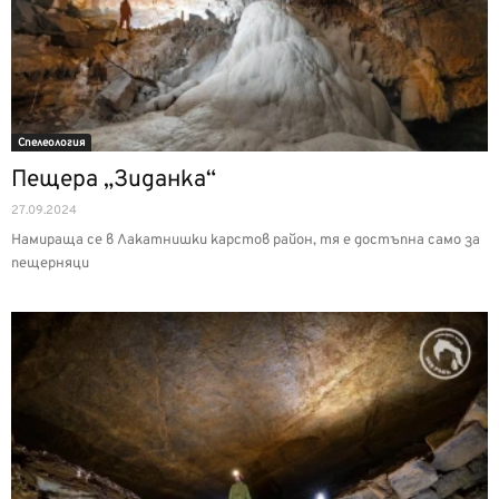
Спелеология
Пещера „Зиданка“
27.09.2024
Намираща се в Лакатнишки карстов район, тя е достъпна само за
пещерняци