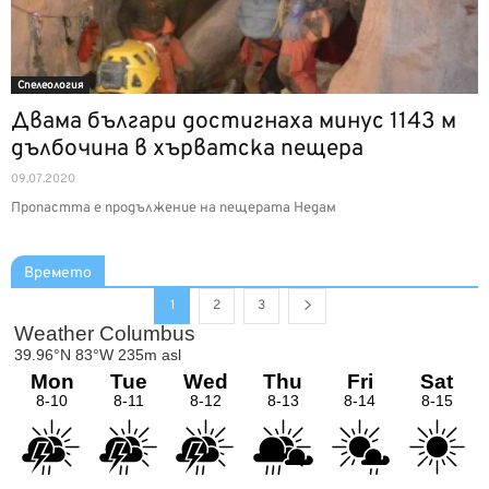
Спелеология
Двама българи достигнаха минус 1143 м
дълбочина в хърватска пещера
09.07.2020
Пропастта е продължение на пещерата Недам
Времето
1
2
3