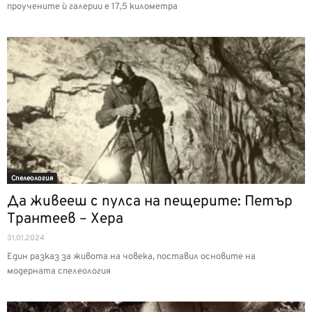
проучените ѝ галерии е 17,5 километра
Спелеология
Да живееш с пулса на пещерите: Петър
Трантеев – Хера
31.01.2024
Един разказ за живота на човека, поставил основите на
модерната спелеология