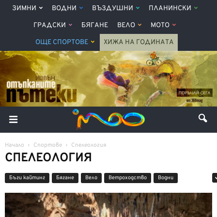
ЗИМНИ
ВОДНИ
ВЪЗДУШНИ
ПЛАНИНСКИ
ГРАДСКИ
БЯГАНЕ
ВЕЛО
МОТО
ОЩЕ СПОРТОВЕ
ХИЖА НА ГОДИНАТА
Начало
Спортове
Спелеология
СПЕЛЕОЛОГИЯ
Бъги кайтинг
Бягане
Вело
Ветроходство
Водни
Въздушни