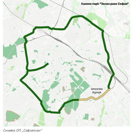
Снимка: ОП „Софияплан“