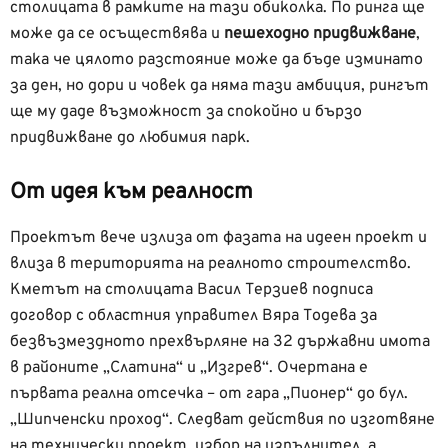
столицата в рамките на тази обиколка. По ринга ще
може да се осъществява и
пешеходно придвижване
,
така че цялото разстояние може да бъде изминато
за ден, но дори и човек да няма тази амбиция, рингът
ще му даде възможност за спокойно и бързо
придвижване до любимия парк.
От идея към реалност
Проектът вече излиза от фазата на идеен проект и
влиза в територията на реалното строителство.
Кметът на столицата Васил Терзиев подписа
договор с областния управител Вяра Тодева за
безвъзмездното прехвърляне на 32 държавни имота
в районите „Слатина“ и „Изгрев“. Очертана е
първата реална отсечка – от гара „Пионер“ до бул.
„Шипченски проход“. Следват действия по изготвяне
на технически проект, избор на изпълнител, а