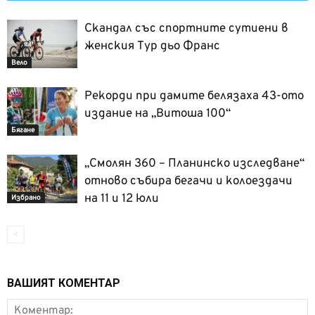
Скандал със спортните сутиени в
женския Тур дьо Франс
Вело
Рекорди при дамите белязаха 43-ото
издание на „Витоша 100“
Бягане
„Смолян 360 – Планинско изследване“
отново събира бегачи и колоездачи
на 11 и 12 юли
Избрано
ВАШИЯТ КОМЕНТАР