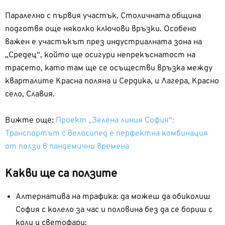
Паралелно с първия участък, Столичната община
подготвя още няколко ключови връзки. Особено
важен е участъкът през индустриалната зона на
„Средец“, който ще осигури непрекъснатост на
трасето, като там ще се осъществи връзка между
кварталите Красна поляна и Сердика, и Лагера, Красно
село, Славия.
Вижте още:
Проект „Зелена линия София“:
Транспортът с велосипед е перфектна комбинация
от ползи в пандемични времена
Какви ще са ползите
Алтернатива на трафика: да можеш да обиколиш
София с колело за час и половина без да се бориш с
коли и светофари;