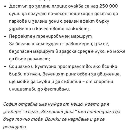
Достъп до зелени площи: очаква се над 250 000
души да получат по-лесен пешеходен достъп до
паркове и зелени зони с реален ефект върху
здравето и качеството на живот;
Перфектен тренировъчен маршрут
За бегачи и колоездачи – равномерен, дълъг,
безопасен маршрут в градска среда е лукс, но може
да бъде реалност;
Социално и културно пространство: ако всичко
върви по план, Зеленият ринг освен за движение,
ще може да служи и за събития – от спортни
инициативи до фестивали.
София отдавна има нужда от нещо, което да я
„събере“ и сега „Зеленият ринг“ има потенциала да
бъде точно това. Всички се надяваме и да се
реализира.