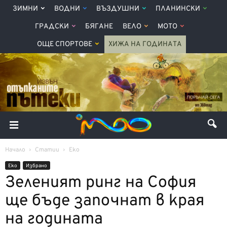
ЗИМНИ
ВОДНИ
ВЪЗДУШНИ
ПЛАНИНСКИ
ГРАДСКИ
БЯГАНЕ
ВЕЛО
МОТО
ОЩЕ СПОРТОВЕ
ХИЖА НА ГОДИНАТА
Начало
Статии
Еко
Еко
Избрано
Зеленият ринг на София
ще бъде започнат в края
на годината