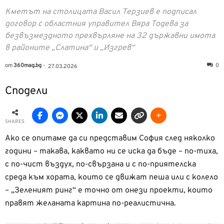
Кметът на столицата Васил Терзиев е подписал
договор с областния управител Вяра Тодева за
безвъзмездното прехвърляне на 32 държавни имота
в районите „Слатина“ и „Изгрев“
от
360mag.bg
-
0
27.03.2026
Сподели
SHARES
Ако се опитаме да си представим София след няколко
години – такава, каквато ни се иска да бъде – по-тиха,
с по-чист въздух, по-свързана и с по-приятелска
среда към хората, които се движат пеша или с колело
– „Зеленият ринг“ е точно от онези проекти, които
правят желаната картина по-реалистична.