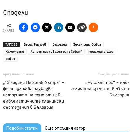
Сподели
SHARES
ТАГОВЕ
Васил Терзиев
велоалеи
Зелен ринг София
Колоездене
Линеен парк „Зелен ринг София“
пешеходни алеи
софия
предишна статия
Следваща статия
„13 години Персенк Ултра“ –
„Русокастро“ – най-
фотоизложба разказва
голямата крепост в Южна
историята на едно от най-
България
емблематичните планински
състезания в България
Подобни статии
Още от същия автор