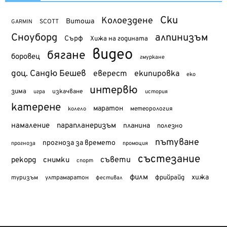
Ски
Колоездене
Витоша
SCOTT
GARMIN
Сноуборд
алпинизъм
Сърф
Хижа на годината
видео
бягане
боровец
гмуркане
доц. Сандю Бешев
еверест
екипировка
еко
интервю
зима
изкачване
история
игра
катерене
маратон
метеорология
колело
намаление
парапланеризъм
планина
полезно
пътуване
прогноза за времето
прогноза
промоция
състезание
съвети
рекорд
снимки
спорт
филм
хижа
туризъм
фрийрайд
ултрамаратон
фестивал