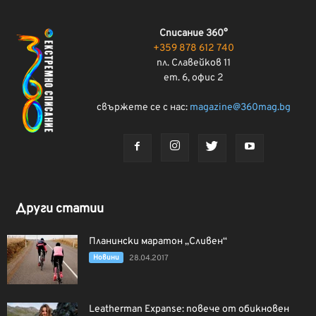
Списание 360°
+359 878 612 740
пл. Славейков 11
ет. 6, офис 2
свържете се с нас:
magazine@360mag.bg
Други статии
Планински маратон „Сливен“
Новини
28.04.2017
Leatherman Expanse: повече от обикновен