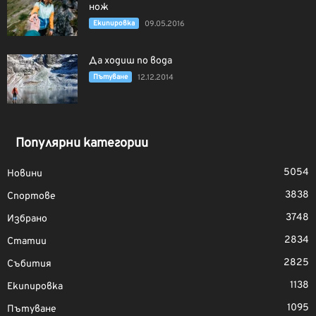
нож
Екипировка
09.05.2016
Да ходиш по вода
Пътуване
12.12.2014
Популярни категории
5054
Новини
3838
Спортове
3748
Избрано
2834
Статии
2825
Събития
1138
Екипировка
1095
Пътуване