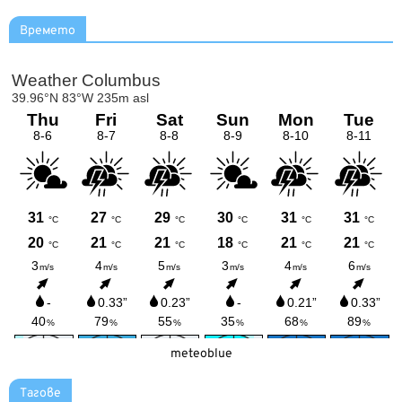
Времето
meteoblue
Тагове