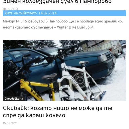
Зимен колоездачен дуел в Пампорово
01.02.2014
Дата на събитието: 14.02.2014
Между 14 и 16 февруари в Памповоро ще се проведе едно зрелищно,
нестандартно състезание – Winter Bike Duel vol.4.
Сноубайкинг
Скибайк: когато нищо не може да те
спре да караш колело
15.03.2011