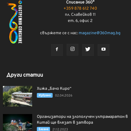
Списание 360°
+359 878 612 740
пл. Славейков 11
ет. 6, офис 2
свържете се с нас:
magazine@360mag.bg
Други статии
Хижа „Бачо Киро“
Избрано
02.04.2026
Организатори на злополучен ултрамаратон в
Китай ще влязат в затвора
Бягане
21.12.2023