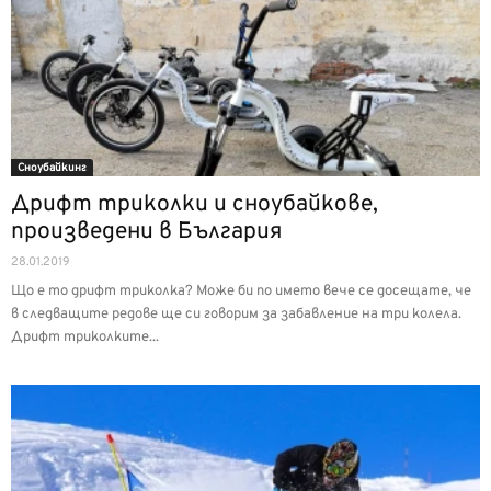
Сноубайкинг
Дрифт триколки и сноубайкове,
произведени в България
28.01.2019
Що е то дрифт триколка? Може би по името вече се досещате, че
в следващите редове ще си говорим за забавление на три колела.
Дрифт триколките...