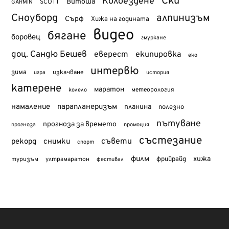
Ски
Колоездене
Витоша
SCOTT
GARMIN
Сноуборд
алпинизъм
Сърф
Хижа на годината
видео
бягане
боровец
гмуркане
доц. Сандю Бешев
еверест
екипировка
еко
интервю
зима
изкачване
история
игра
катерене
маратон
метеорология
колело
намаление
парапланеризъм
планина
полезно
пътуване
прогноза за времето
прогноза
промоция
състезание
съвети
рекорд
снимки
спорт
филм
хижа
туризъм
фрийрайд
ултрамаратон
фестивал