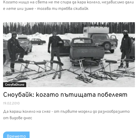
Когато нищо на света не те спира да кара колело, независимо дали
е лете или зиме - тогава ти трябва скибайк
Сноубайкинг
Сноубайк: когато пътищата побелеят
19.02.2010
Да караш колело на сняг - от първите модели до разнообразието
от видове днес
Времето