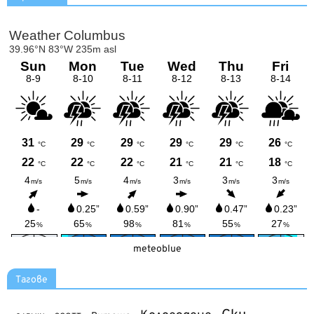
meteoblue
Тагове