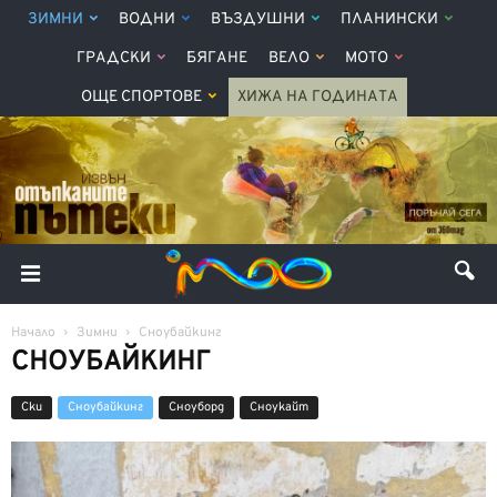
ЗИМНИ
ВОДНИ
ВЪЗДУШНИ
ПЛАНИНСКИ
ГРАДСКИ
БЯГАНЕ
ВЕЛО
МОТО
ОЩЕ СПОРТОВЕ
ХИЖА НА ГОДИНАТА
Начало
Зимни
Сноубайкинг
СНОУБАЙКИНГ
Ски
Сноубайкинг
Сноуборд
Сноукайт