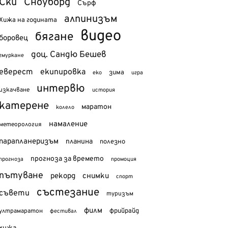
Ски
Сноуборд
Сърф
алпинизъм
Хижа на годината
видео
бягане
боровец
доц. Сандю Бешев
гмуркане
еверест
екипировка
зима
еко
игра
интервю
изкачване
история
катерене
маратон
колело
намаление
метеорология
парапланеризъм
планина
полезно
прогноза за времето
прогноза
промоция
пътуване
рекорд
снимки
спорт
състезание
съвети
туризъм
филм
фрийрайд
ултрамаратон
фестивал