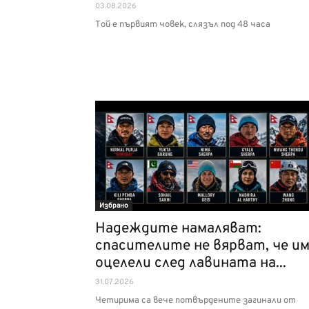
03.08.2026
Той е първият човек, слязъл под 48 часа
Избрано
Надеждите намаляват:
спасителите не вярват, че и
оцелели след лавината на...
31.07.2026
Четирима са вече потвърдените загинали от