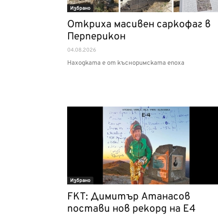
Избрано
Откриха масивен саркофаг в
Перперикон
04.08.2026
Находката е от късноримската епоха
Избрано
FKT: Димитър Атанасов
постави нов рекорд на Е4