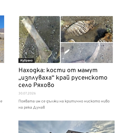
Избрано
Находка: кости от мамут
а
„изплуваха“ край русенското
село Ряхово
30.07.2026
те
Появата им се дължи на критично ниското ниво
на река Дунав