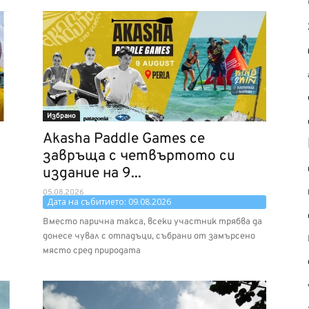
Избрано
Akasha Paddle Games се
завръща с четвъртото си
издание на 9...
05.08.2026
Дата на събитието: 09.08.2026
Вместо парична такса, всеки участник трябва да
донесе чувал с отпадъци, събрани от замърсено
място сред природата