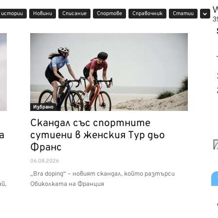
 истории
Новини
Списание
Спортове
Справочник
Статии
Избрано
Скандал със спортните
а
сутиени в женския Тур дьо
Франс
06.08.2026
„Bra doping“ – новият скандал, който разтърси
й,
Обиколката на Франция
а