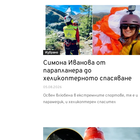
Избрано
Симона Иванова от
парапланера до
хеликоптерното спасяване
05.08.2026
Освен влюбена в екстремните спортове, тя е и
парамедик, и хеликоптерен спасител