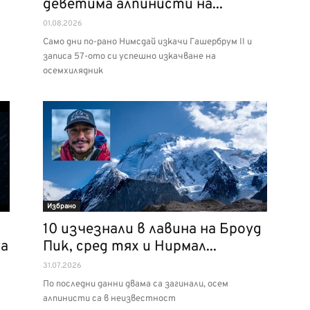
деветима алпинисти на...
01.08.2026
Само дни по-рано Нимсдай изкачи Гашербрум II и
записа 57-ото си успешно изкачване на
осемхилядник
Избрано
10 изчезнали в лавина на Броуд
ма
Пик, сред тях и Нирмал...
31.07.2026
По последни данни двама са загинали, осем
алпинисти са в неизвестност