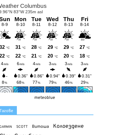
meteoblue
Тагове
Колоездене
Витоша
SCOTT
GARMIN