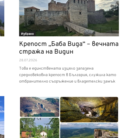
Избрано
Крепост „Баба Вида“ – вечната
стража на Видин
28.07.2026
Това е единствената изцяло запазена
средновековна крепост в България, служила като
отбранително съоръжение и владетелски замък