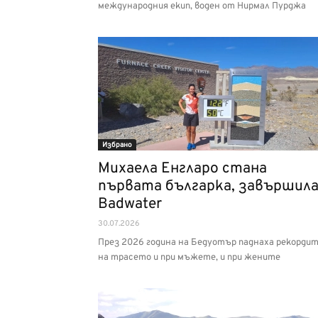
международния екип, воден от Нирмал Пурджа
Избрано
Михаела Енгларо стана
първата българка, завършил
Badwater
30.07.2026
През 2026 година на Бедуотър паднаха рекорди
на трасето и при мъжете, и при жените