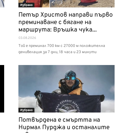
Избрано
Петър Христов направи първо
преминаване с бягане на
маршрута: Връшка чука...
03.08.2026
Той е преминал 700 км с 27000 м положителна
денивелация за 7 дни, 18 часа и 23 минути
Избрано
Потвърдена е смъртта на
Нирмал Пурджа и останалите