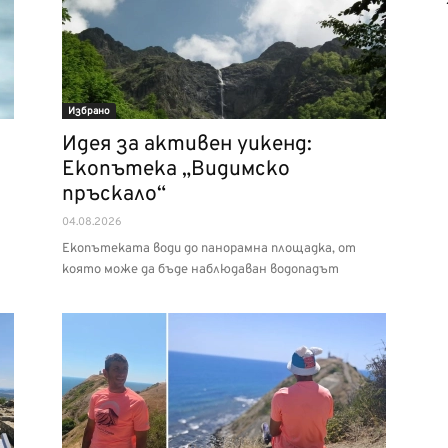
Избрано
Идея за активен уикенд:
Екопътека „Видимско
пръскало“
04.08.2026
Екопътеката води до панорамна площадка, от
която може да бъде наблюдаван водопадът