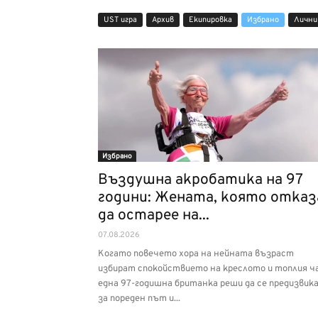
UST игра
Архив
Екипировка
Избрано
Лични
Избрано
Въздушна акробатика на 97
години: Жената, която отказ
да остарее на...
07.08.2026
Когато повечето хора на нейната възраст
избират спокойствието на креслото и топлия ча
една 97-годишна британка реши да се предизвик
за пореден път и...