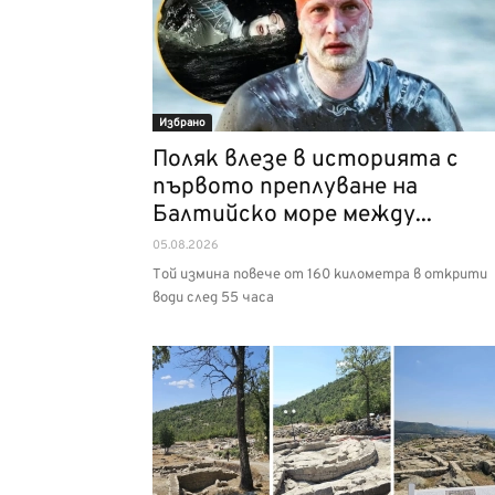
Избрано
Поляк влезе в историята с
първото преплуване на
Балтийско море между...
05.08.2026
Той измина повече от 160 километра в открити
води след 55 часа