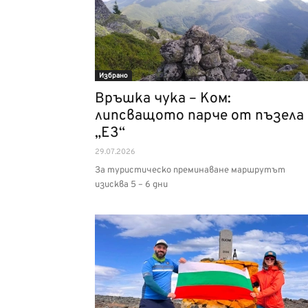
Избрано
Връшка чука – Ком:
липсващото парче от пъзела
„Е3“
29.07.2026
За туристическо преминаване маршрутът
изисква 5 – 6 дни