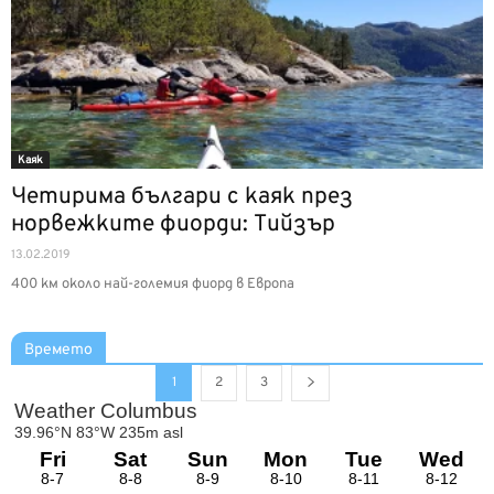
Каяк
Четирима българи с каяк през
норвежките фиорди: Тийзър
13.02.2019
400 км около най-големия фиорд в Европа
Времето
1
2
3