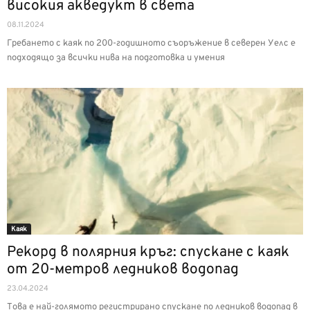
високия акведукт в света
08.11.2024
Гребането с каяк по 200-годишното съоръжение в северен Уелс е
подходящо за всички нива на подготовка и умения
Каяк
Рекорд в полярния кръг: спускане с каяк
от 20-метров ледников водопад
23.04.2024
Това е най-голямото регистрирано спускане по ледников водопад в