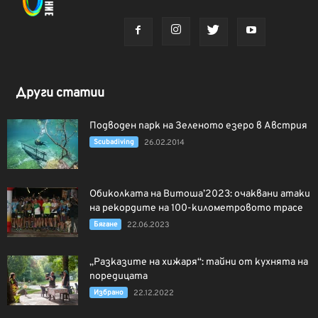
Други статии
Подводен парк на Зеленото езеро в Австрия
Scubadiving
26.02.2014
Обиколката на Витоша’2023: очаквани атаки
на рекордите на 100-километровото трасе
Бягане
22.06.2023
„Разказите на хижаря“: тайни от кухнята на
поредицата
Избрано
22.12.2022