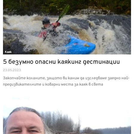
Каяк
5 безумно опасни каякинг дестинации
23.05.2023
Закопчайте коланите, защото ви каним да изследваме заедно най-
предизвикателните и коварни места за каяк в света