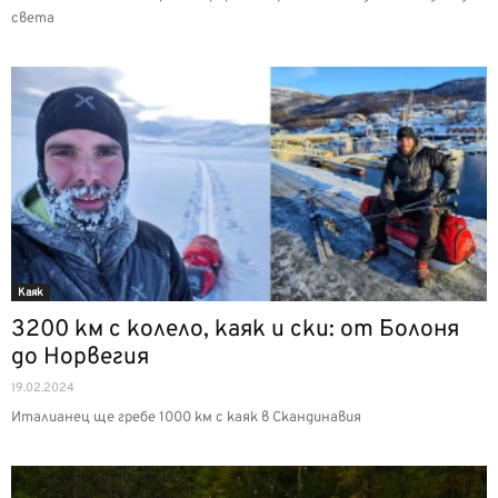
света
Каяк
3200 км с колело, каяк и ски: от Болоня
до Норвегия
19.02.2024
Италианец ще гребе 1000 км с каяк в Скандинавия