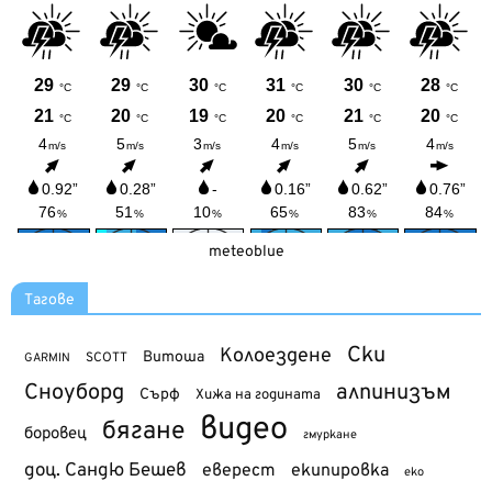
meteoblue
Тагове
Ски
Колоездене
Витоша
SCOTT
GARMIN
Сноуборд
алпинизъм
Сърф
Хижа на годината
видео
бягане
боровец
гмуркане
доц. Сандю Бешев
еверест
екипировка
еко