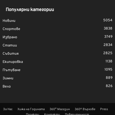
Популярни категории
5054
Новини
3838
Спортове
3749
Избрано
2834
Статии
2825
Събития
1138
Екипировка
1095
Пътуване
889
Зимни
826
Вело
За Нас
Хижа на Годината
360° Магазин
360º Върхове
Press
Проекти
Контакти
Поверителност