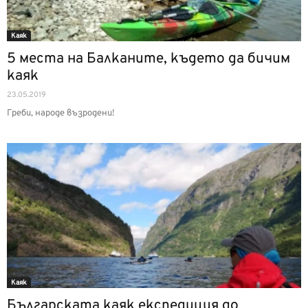
Каяк
5 места на Балканите, където да бичим
каяк
23.05.2019
Греби, народе възродени!
Каяк
Българската каяк експедиция до