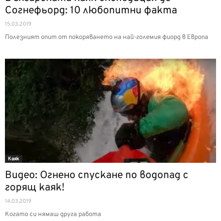
Согнефьорд: 10 любопитни факта
15.03.2019
Полезният опит от покоряването на най-големия фиорд в Европа
Каяк
Видео: Огнено спускане по водопад с
горящ каяк!
14.03.2019
Когато си нямаш друга работа