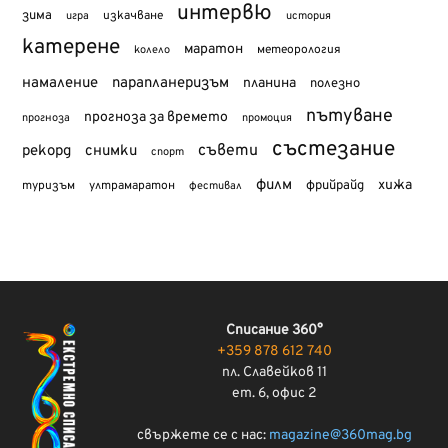
интервю
зима
изкачване
история
игра
катерене
маратон
метеорология
колело
намаление
парапланеризъм
планина
полезно
пътуване
прогноза за времето
прогноза
промоция
състезание
съвети
рекорд
снимки
спорт
филм
хижа
туризъм
фрийрайд
ултрамаратон
фестивал
Списание 360°
+359 878 612 740
пл. Славейков 11
ет. 6, офис 2
свържете се с нас:
magazine@360mag.bg