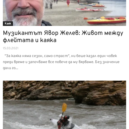
Каяк
Музикантът Явор Желев: Живот между
флейтата и каяка
15.03.2021
"За каяка няма сезон, само страст", ни беше казал един човек
преди време и започваме все повече да му вярваме. Без значение
дали го...