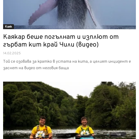
Каяк
Каякар беше погълнат и изплют от
гърбат кит край Чили (видео)
14.02.2025
Той се озовава за кратко в устата на кита, а целият инцидент е
заснет на видео от неговия баща