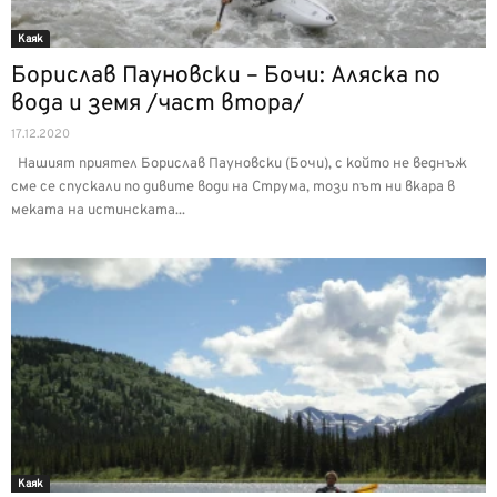
Каяк
Борислав Пауновски – Бочи: Аляска по
вода и земя /част втора/
17.12.2020
Нашият приятел Борислав Пауновски (Бочи), с който не веднъж
сме се спускали по дивите води на Струма, този път ни вкара в
меката на истинската...
Каяк