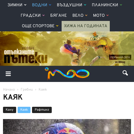
ЗИМНИ
ВОДНИ
ВЪЗДУШНИ
ПЛАНИНСКИ
ГРАДСКИ
БЯГАНЕ
ВЕЛО
МОТО
ОЩЕ СПОРТОВЕ
ХИЖА НА ГОДИНАТА
Начало
Гребни
Каяк
КАЯК
Кану
Каяк
Рафтинг