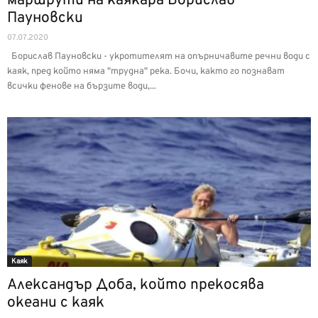
маршрути на каякара Борислав
Пауновски
07.07.2020
Борислав Пауновски - укротителят на опърничавите речни води с
каяк, пред който няма "трудна" река. Бочи, както го познават
всички фенове на бързите води,...
Каяк
Александър Доба, който прекосява
океани с каяк