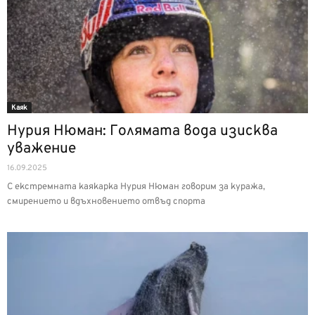
Каяк
Нурия Нюман: Голямата вода изисква
уважение
16.09.2025
С екстремната каякарка Нурия Нюман говорим за куража,
смирението и вдъхновението отвъд спорта