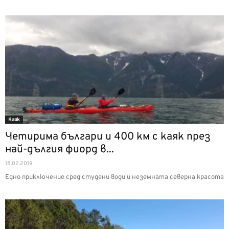
Каяк
Четирима българи и 400 км с каяк през
най-дългия фиорд в...
18.02.2019
Едно приключение сред студени води и неземната северна красота