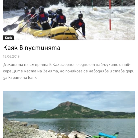
Каяк
Каяк в пустинята
18.06.2019
Долината на смъртта в Калифорния е едно от най-сухите и най-
горещите места на Земята, но понякога се наводнява и става дори
за каране на каяк