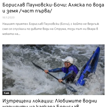
Борислав Пауновски-Бочи: Аляска по вода
и земя /част първа/
18.11.2020
Нашият приятел Борислав Пауновски (Бочи), с който не веднъж
сме се спускали по дивите води на Струма, този път ни вкара в
меката на...
Каяк
Изтрещели локации: Любимите водни