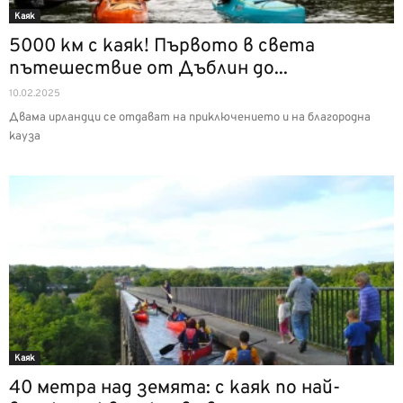
Каяк
5000 км с каяк! Първото в света
пътешествие от Дъблин до...
10.02.2025
Двама ирландци се отдават на приключението и на благородна
кауза
Каяк
40 метра над земята: с каяк по най-