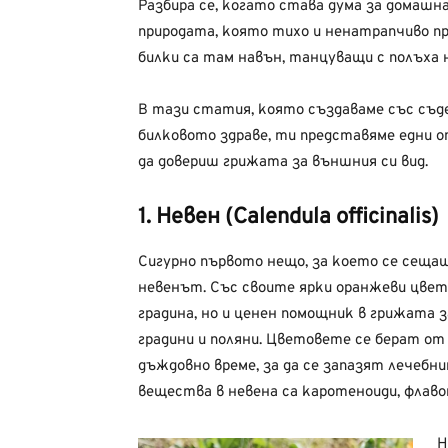
Разбира се, когато става дума за домаш
природата, която тихо и ненатрапчиво п
билки са там навън, танцуващи с полъха н
В тази статия, която създаваме със съ
билковото здраве, ти представяме едни о
да довериш грижата за външния си вид.
1. Невен (Calendula officinalis)
Сигурно първото нещо, за което се сещаш
невенът. Със своите ярки оранжеви цвето
градина, но и ценен помощник в грижата з
градини и поляни. Цветовете се берат от
дъждовно време, за да се запазят лечебн
вещества в невена са каротеноиди, флавон
Н