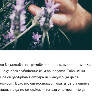
 в състава на кремове, тоници, шампоани и масла,
и с дълбоко уважение към природата. Това не ни
, да си забъркаме отвара или мазило, за да се
ншност. Било то от носталгия, или за да изпитаме
ци, а и да не се лъжем – винаги е по-приятно да