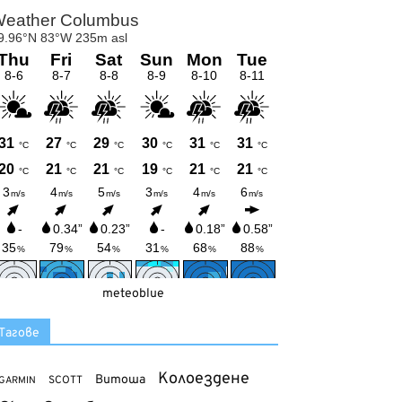
meteoblue
Тагове
Колоездене
Витоша
SCOTT
GARMIN