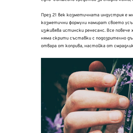
През 21 век козметичната индустрия е м
козметични формули намират своето ус
изживява истински ренесанс. Все повече 
няма скрити съставки с подозрително дъл
отвара от коприва, настойка от смрадлик