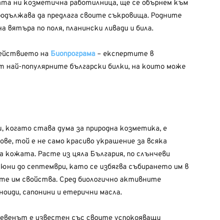
ната ни козметична работилница, ще се обърнем към
родължава да предлага своите съкровища. Родните
а вятъра по поля, планински ливади и била.
действието на
Биопрограма
– експертите в
т най-популярните български билки, на които може
, когато става дума за природна козметика, е
ве, той е не само красиво украшение за всяка
а кожата. Расте из цяла България, по слънчеви
 юни до септември, като се избягва събирането им в
ите им свойства. Сред биологично активните
оиди, сапонини и етерични масла.
евенът е известен със своите успокояващи