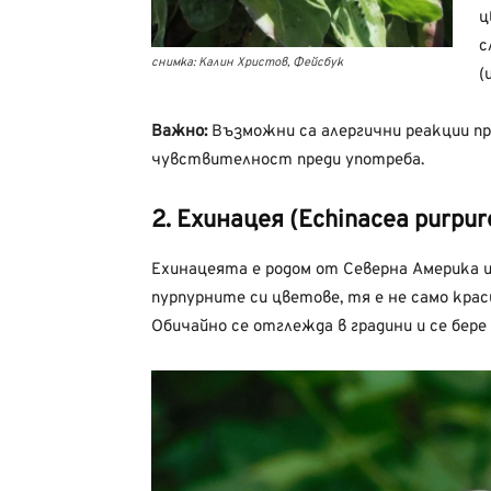
ц
с
снимка: Калин Христов, Фейсбук
(
Важно:
Възможни са алергични реакции пр
чувствителност преди употреба.
2. Ехинацея (Echinacea purpur
Ехинацеята е родом от Северна Америка и 
пурпурните си цветове, тя е не само крас
Обичайно се отглежда в градини и се бере