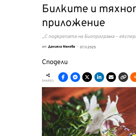
Билките и тяхно
приложение
„С подкрепата на Биопрограма – експе
от
Даниела Манева
-
07.11.2025
Сподели
SHARES