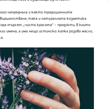
ного напреднала и както традиционните
ъвършенстване, така и натуралната козметика
хора търсят „чиста красота“ – продукти, в които
ги имена, а има нещо истинско: капка розово масло,
а.