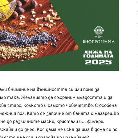
ли внимание на външността си или поне за
било така. Желанието да съхраним младостта и да
ова старо, колкото и самото човечество. С особена
нежния пол. Като се започне от ваната с магарешко
гне до различните маски, кристали и… филъри.
жава и до днес. Коя дама не иска да има в дома си по
 блестяща коса и озаряващо излъчване?