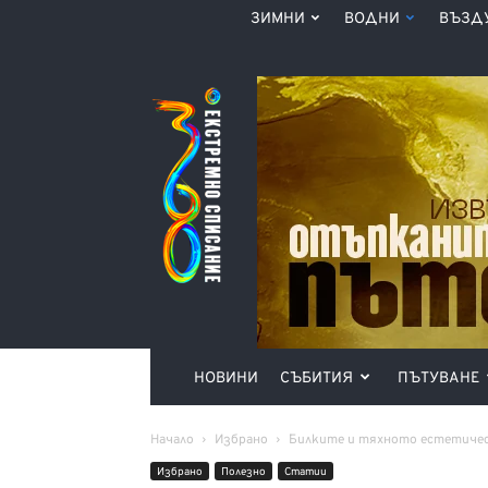
ЗИМНИ
ВОДНИ
ВЪЗД
Списание
360°
НОВИНИ
СЪБИТИЯ
ПЪТУВАНЕ
Начало
Избрано
Билките и тяхното естетиче
Избрано
Полезно
Статии