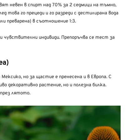
вят невен в спирт над 70% за 2 седмици на тъмно,
лед това го прецеди и го разреди с дестилирана вода
или преварена) в съотношение 1:3.
и чувствителни индивиди. Препоръчва се тест за
ea)
Мексико, но за щастие е пренесена и в Европа. С
иво декоративно растение, но и полезна билка.
 през лятото.