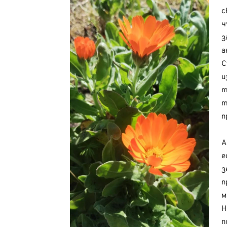
с
ч
з
а
С
и
т
т
п
А
е
з
п
м
Н
п