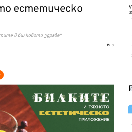
то естетическо
ртите в билковото здраве“
0