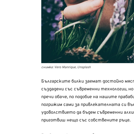
снимка: Vero Manrique, Unsplash
Българските билки заемат достойно място
създадени със съвременни технологии, но 
пречи обаче, по подобие на нашите прабаби
погрижим сами за привлекателната си въ
удоволствието да бъдем съвременни алхими
приготвиш нещо със собствените ръце.