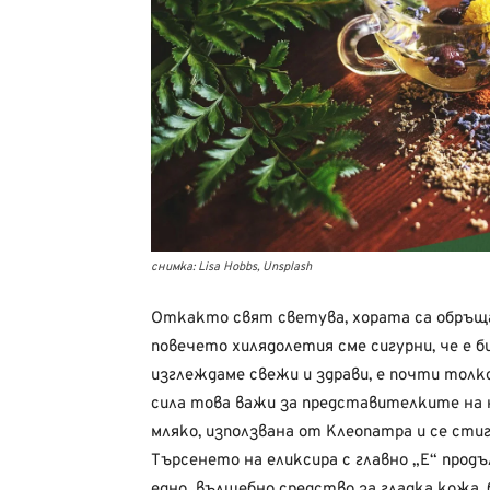
снимка: Lisa Hobbs, Unsplash
Откакто свят светува, хората са обръща
повечето хилядолетия сме сигурни, че е 
изглеждаме свежи и здрави, е почти толк
сила това важи за представителките на 
мляко, използвана от Клеопатра и се сти
Търсенето на еликсира с главно „Е“ продъл
едно вълшебно средство за гладка кожа,