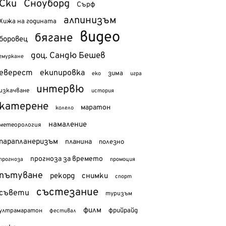
Ски
Сноуборд
Сърф
алпинизъм
Хижа на годината
видео
бягане
боровец
доц. Сандю Бешев
гмуркане
еверест
екипировка
зима
еко
игра
интервю
изкачване
история
катерене
маратон
колело
намаление
метеорология
парапланеризъм
планина
полезно
прогноза за времето
прогноза
промоция
пътуване
рекорд
снимки
спорт
състезание
съвети
туризъм
филм
фрийрайд
ултрамаратон
фестивал