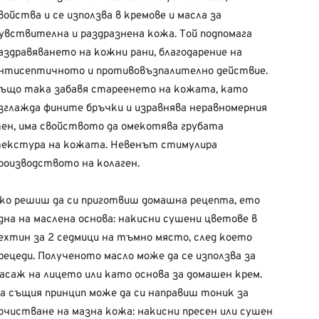
войства и се използва в кремове и масла за
увствителна и раздразнена кожа. Той подпомага
аздравяването на кожни рани, благодарение на
нтисептичното и противовъзпалително действие.
ъщо така забавя стареенето на кожата, като
зглажда фините бръчки и изравнява неравномерния
ен, има свойството да омекотява грубата
екстура на кожата. Невенът стимулира
роизводството на колаген.
ко решиш да си приготвиш домашна рецепта, ето
дна на маслена основа: накисни сушени цветове в
ехтин за 2 седмици на тъмно място, след което
рецеди. Полученото масло може да се използва за
асаж на лицето или като основа за домашен крем.
а същия принцип може да си направиш тоник за
очистване на мазна кожа: накисни пресен или сушен