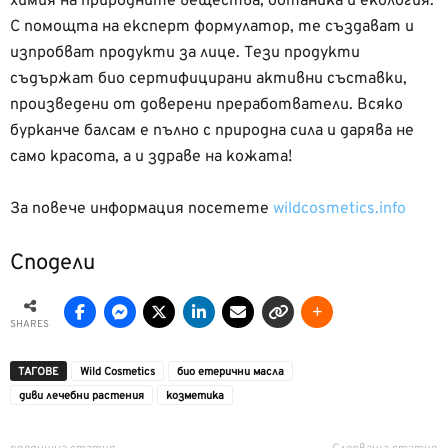
химия на природните вещества, ботаника и екология.
С помощта на експерт формулатор, те създават и
изпробват продукти за лице. Тези продукти
съдържат био сертифицирани активни съставки,
произведени от доверени преработватели. Всяко
бурканче балсам е пълно с природна сила и дарява не
само красота, а и здраве на кожата!
За повече информация посетете
wildcosmetics.info
Сподели
SHARES
ТАГОВЕ
Wild Cosmetics
био етерични масла
диви лечебни растения
козметика