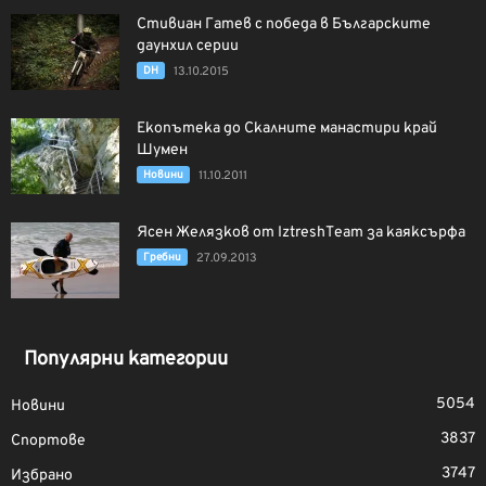
Стивиан Гатев с победа в Българските
даунхил серии
DH
13.10.2015
Екопътека до Скалните манастири край
Шумен
Новини
11.10.2011
Ясен Желязков от IztreshTeam за каяксърфа
Гребни
27.09.2013
Популярни категории
5054
Новини
3837
Спортове
3747
Избрано