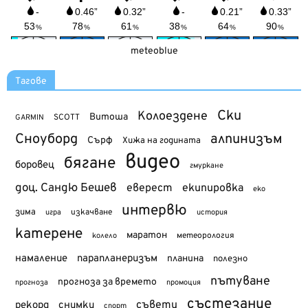
meteoblue
Тагове
Ски
Колоездене
Витоша
SCOTT
GARMIN
Сноуборд
алпинизъм
Сърф
Хижа на годината
видео
бягане
боровец
гмуркане
доц. Сандю Бешев
еверест
екипировка
еко
интервю
зима
изкачване
история
игра
катерене
маратон
метеорология
колело
намаление
парапланеризъм
планина
полезно
пътуване
прогноза за времето
прогноза
промоция
състезание
съвети
рекорд
снимки
спорт