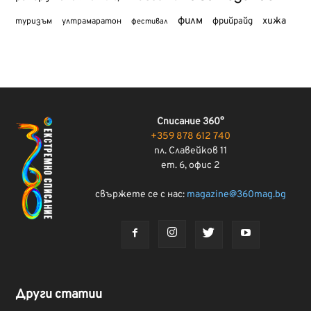
филм
хижа
туризъм
фрийрайд
ултрамаратон
фестивал
Списание 360°
+359 878 612 740
пл. Славейков 11
ет. 6, офис 2
свържете се с нас:
magazine@360mag.bg
Други статии