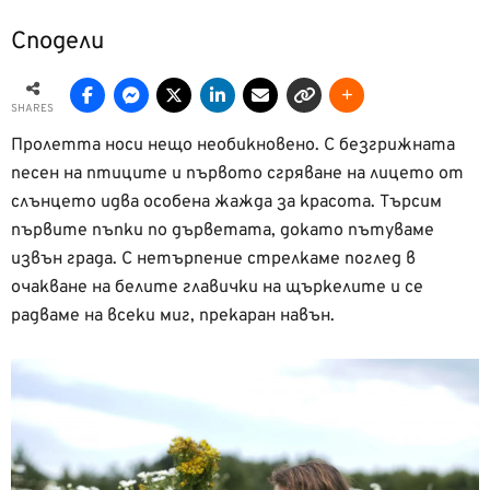
Сподели
SHARES
Пролетта носи нещо необикновено. С безгрижната
песен на птиците и първото сгряване на лицето от
слънцето идва особена жажда за красота. Търсим
първите пъпки по дърветата, докато пътуваме
извън града. С нетърпение стрелкаме поглед в
очакване на белите главички на щъркелите и се
радваме на всеки миг, прекаран навън.