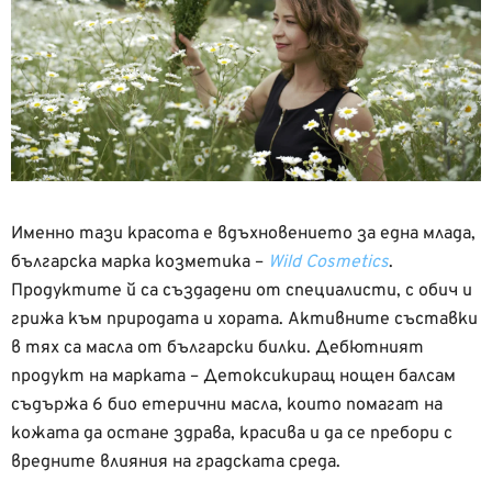
Именно тази красота е вдъхновението за една млада,
българска марка козметика –
Wild Cosmetics
.
Продуктите й са създадени от специалисти, с обич и
грижа към природата и хората. Активните съставки
в тях са масла от български билки. Дебютният
продукт на марката – Детоксикиращ нощен балсам
съдържа 6 био етерични масла, които помагат на
кожата да остане здрава, красива и да се пребори с
вредните влияния на градската среда.