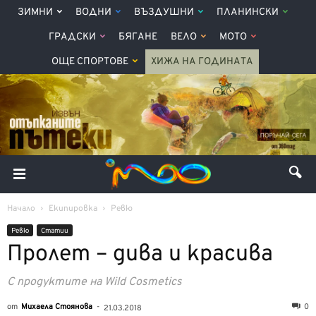
ЗИМНИ
ВОДНИ
ВЪЗДУШНИ
ПЛАНИНСКИ
ГРАДСКИ
БЯГАНЕ
ВЕЛО
МОТО
ОЩЕ СПОРТОВЕ
ХИЖА НА ГОДИНАТА
Начало
Екипировка
Ревю
Ревю
Статии
Пролет – дива и красива
С продуктите на Wild Cosmetics
от
Михаела Стоянова
-
0
21.03.2018