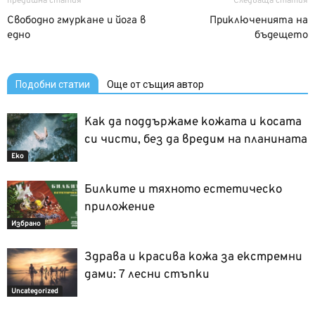
предишна статия
Следваща статия
Свободно гмуркане и йога в
Приключенията на
едно
бъдещето
Подобни статии
Още от същия автор
Как да поддържаме кожата и косата
си чисти, без да вредим на планината
Еко
Билките и тяхното естетическо
приложение
Избрано
Здрава и красива кожа за екстремни
дами: 7 лесни стъпки
Uncategorized