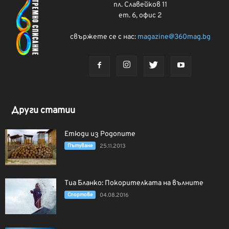
пл. Славейков 11
ет. 6, офис 2
свържете се с нас:
magazine@360mag.bg
Други статии
Етюди из Родопите
Пътуване
25.11.2013
Тиа Бланко: Покорителката на вълните
Спортове
04.08.2016