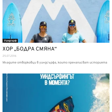
Уиндсърф
ХОР „БОДРА СМЯНА“
25.07.2016
Младите отворковци в уиндсърфа, които пренаписват историята