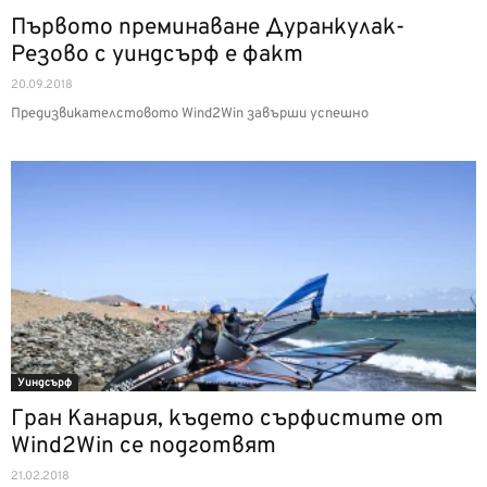
Първото преминаване Дуранкулак-
Резово с уиндсърф е факт
20.09.2018
Предизвикателстовото Wind2Win завърши успешно
Уиндсърф
Гран Канария, където сърфистите от
Wind2Win се подготвят
21.02.2018