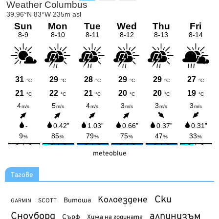
meteoblue
Тагове
Ски
Колоездене
Витоша
SCOTT
GARMIN
Сноуборд
алпинизъм
Сърф
Хижа на годината