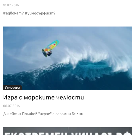
18.07.2016
#адвокат? #уиндсърфист?
Уиндсърф
Игра с морските челюсти
06.07.2016
Джейсън Полаков "играе" с огромни вълни