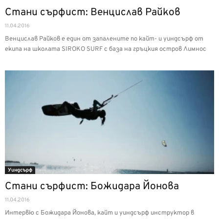
Стани сърфист: Венцислав Райков
11.04.2016
Венцислав Райков е един от запалените по кайт- и уиндсърф от
екипа на школата SIROKO SURF с база на гръцкия остров Лимнос
Уиндсърф
Стани сърфист: Божидара Йонова
11.04.2016
Интервю с Божидара Йонова, кайт и уиндсърф инструктор в