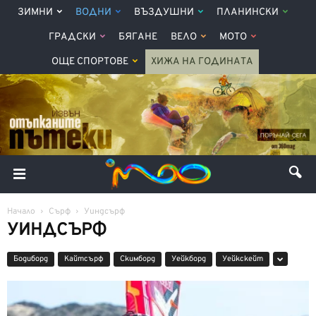
ЗИМНИ
ВОДНИ
ВЪЗДУШНИ
ПЛАНИНСКИ
ГРАДСКИ
БЯГАНЕ
ВЕЛО
МОТО
ОЩЕ СПОРТОВЕ
ХИЖА НА ГОДИНАТА
Начало
Сърф
Уиндсърф
УИНДСЪРФ
Бодиборд
Кайтсърф
Скимборд
Уейкборд
Уейкскейт