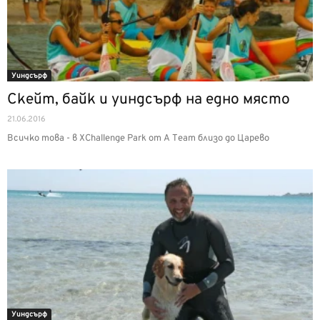
Уиндсърф
Скейт, байк и уиндсърф на едно място
21.06.2016
Всичко това - в XChallenge Park от A Team близо до Царево
Уиндсърф