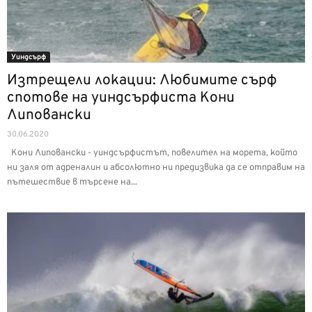
Уиндсърф
Изтрещели локации: Любимите сърф
спотове на уиндсърфиста Кони
Липовански
30.06.2020
Кони Липовански - уиндсърфистът, повелител на морета, който
ни заля от адреналин и абсолютно ни предизвика да се отправим на
пътешествие в търсене на...