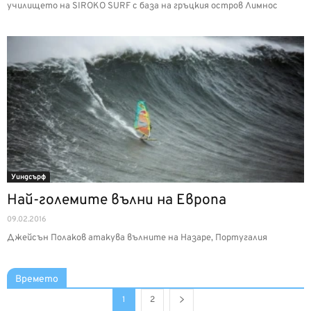
училището на SIROKO SURF с база на гръцкия остров Лимнос
Уиндсърф
Най-големите вълни на Европа
09.02.2016
Джейсън Полаков атакува вълните на Назаре, Португалия
Времето
1
2