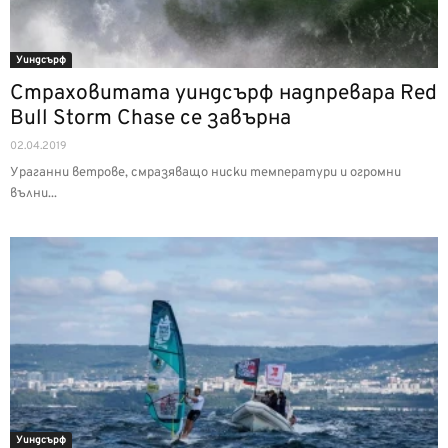
Уиндсърф
Страховитата уиндсърф надпревара Red
Bull Storm Chase се завърна
02.04.2019
Ураганни ветрове, смразяващо ниски температури и огромни
вълни...
Уиндсърф