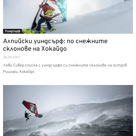
Уиндсърф
Алпийски уиндсърф: по снежните
склонове на Хокайдо
26.05.2017
Леви Сивер спуска с уиндсърфа си снежните склонове на остров
Ришири, Хокайдо