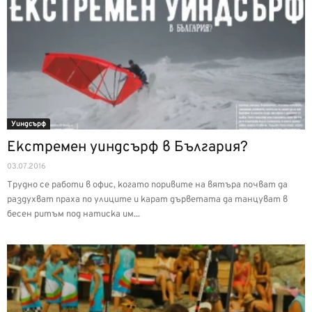
Уиндсърф
Екстремен уиндсърф в България?
03.07.2016
Трудно се работи в офис, когато поривите на вятъра почват да
раздухват праха по улиците и карат дърветата да танцуват в
бесен ритъм под натиска им...