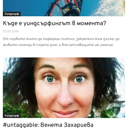
Уиндсърф
Къде е уиндсърфингът в момента?
25.07.2016
От първите опити да подкараш платно, закрепено към дъска, до
живите легенди в спорта днес и впечатляващите им умения
Уиндсърф
#untaggable: Венета Захариева