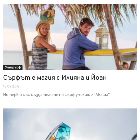
Уиндсърф
Сърфът е магия с Илияна и Йоан
18.09.2017
Интервю със създателите на сърф училище "Акаша"