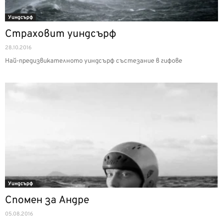
Уиндсърф
Страховит уиндсърф
28.10.2016
Най-предизвикателното уиндсърф състезание в гифове
Уиндсърф
Спомен за Андре
05.08.2016