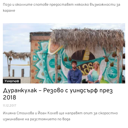
Позо и околните спотове предоставят няколко възможности за
каране
Уиндсърф
Дуранкулак – Резово с уиндсърф през
2018
11.12.2017
Илияна Стоилова и Йоан Колев ще направят опит за скоростно
изминаване на разстоянието по вода