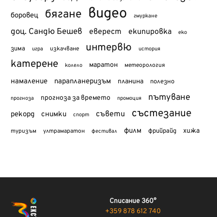
видео
бягане
боровец
гмуркане
доц. Сандю Бешев
еверест
екипировка
еко
интервю
зима
изкачване
история
игра
катерене
маратон
метеорология
колело
намаление
парапланеризъм
планина
полезно
пътуване
прогноза за времето
прогноза
промоция
състезание
съвети
рекорд
снимки
спорт
филм
хижа
туризъм
фрийрайд
ултрамаратон
фестивал
Списание 360°
+359 878 612 740