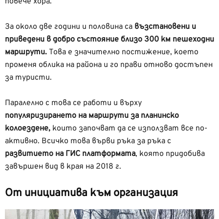
повече хора.
За около две години и половина са
възстановени и
приведени в добро състояние близо 300 км пешеходни
маршрути.
Това е значително постижение, което
променя облика на района и го прави отново достъпен
за туристи.
Паралелно с това се работи и върху
популяризирането на маршрути за планинско
колоездене,
които започват да се използват все по-
активно. Всичко това върви ръка за ръка с
развитието на ГИС платформата
, която придобива
завършен вид в края на 2018 г.
От инициатива към организация