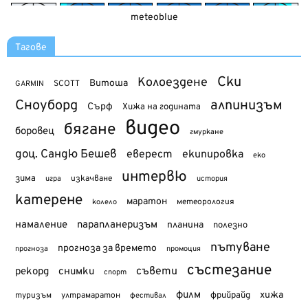
meteoblue
Тагове
Ски
Колоездене
Витоша
SCOTT
GARMIN
Сноуборд
алпинизъм
Сърф
Хижа на годината
видео
бягане
боровец
гмуркане
доц. Сандю Бешев
еверест
екипировка
еко
интервю
зима
изкачване
история
игра
катерене
маратон
метеорология
колело
намаление
парапланеризъм
планина
полезно
пътуване
прогноза за времето
прогноза
промоция
състезание
съвети
рекорд
снимки
спорт
филм
хижа
туризъм
фрийрайд
ултрамаратон
фестивал