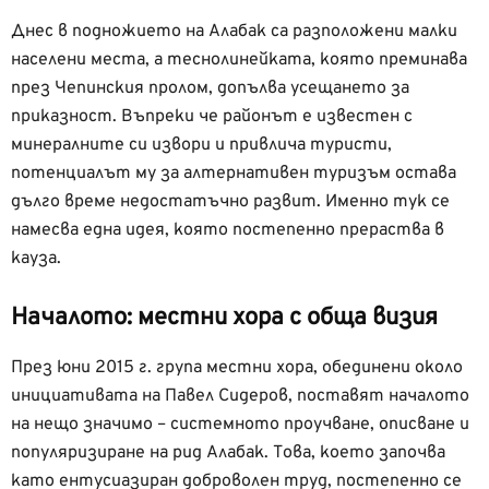
Днес в подножието на Алабак са разположени малки
населени места, а теснолинейката, която преминава
през Чепинския пролом, допълва усещането за
приказност. Въпреки че районът е известен с
минералните си извори и привлича туристи,
потенциалът му за алтернативен туризъм остава
дълго време недостатъчно развит. Именно тук се
намесва една идея, която постепенно прераства в
кауза.
Началото: местни хора с обща визия
През юни 2015 г. група местни хора, обединени около
инициативата на Павел Сидеров, поставят началото
на нещо значимо – системното проучване, описване и
популяризиране на рид Алабак. Това, което започва
като ентусиазиран доброволен труд, постепенно се