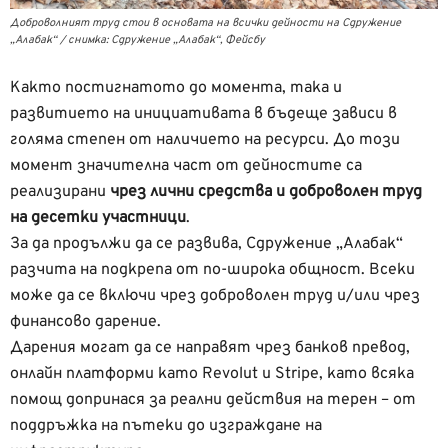
Доброволният труд стои в основата на всички дейности на Сдружение
„Алабак“ / снимка: Сдружение „Алабак“, Фейсбу
Както постигнатото до момента, така и
развитието на инициативата в бъдеще зависи в
голяма степен от наличието на ресурси. До този
момент значителна част от дейностите са
реализирани
чрез лични средства и доброволен труд
на десетки участници
.
За да продължи да се развива, Сдружение „Алабак“
разчита на подкрепа от по-широка общност. Всеки
може да се включи чрез доброволен труд и/или чрез
финансово дарение.
Дарения могат да се направят чрез банков превод,
онлайн платформи като Revolut и Stripe, като всяка
помощ допринася за реални действия на терен – от
поддръжка на пътеки до изграждане на