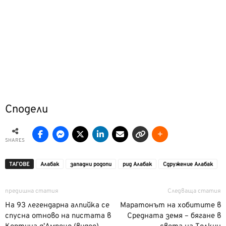
Сподели
SHARES
ТАГОВЕ
Алабак
западни родопи
рид Алабак
Сдружение Алабак
предишна статия
Следваща статия
На 93 легендарна алпийка се
Маратонът на хобитите в
спусна отново на пистата в
Средната земя – бягане в