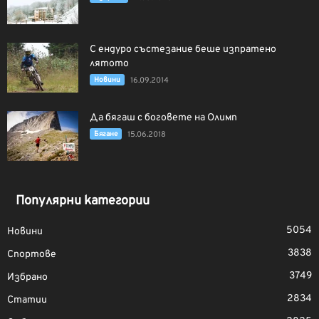
С ендуро състезание беше изпратено
лятото
Новини
16.09.2014
Да бягаш с боговете на Олимп
Бягане
15.06.2018
Популярни категории
5054
Новини
3838
Спортове
3749
Избрано
2834
Статии