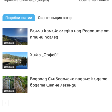
Кортина д’Ампецо (видео)
света на Толкин
Подобни статии
Още от същия автор
Вълчи камък: гледка над Родопите от
птичи поглед
Избрано
Хижа „Орфей“
Избрано
Водопад Сливодолско падало: където
водата шепне легенди
Избрано