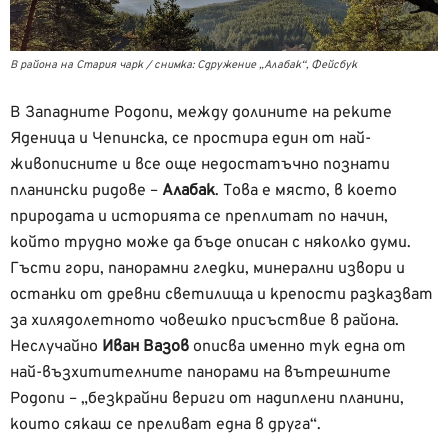
В района на Стария чарк / снимка: Сдружение „Алабак“, Фейсбук
В Западните Родопи, между долините на реките
Яденица и Чепинска, се простира един от най-
живописните и все още недостатъчно познати
планински ридове –
Алабак
. Това е място, в което
природата и историята се преплитат по начин,
който трудно може да бъде описан с няколко думи.
Гъсти гори, панорамни гледки, минерални извори и
останки от древни светилища и крепости разказват
за хилядолетното човешко присъствие в района.
Неслучайно
Иван Вазов
описва именно тук една от
най-възхитителните панорами на вътрешните
Родопи – „безкрайни вериги от надиплени планини,
които сякаш се преливат една в друга“.