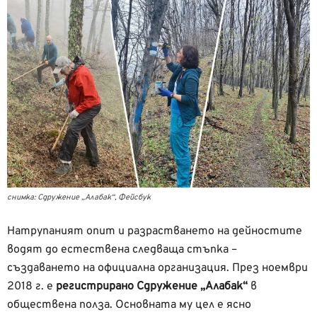
снимка: Сдружение „Алабак“, Фейсбук
Натрупаният опит и разрастването на дейностите
водят до естествена следваща стъпка –
създаването на официална организация. През ноември
2018 г. е
регистрирано Сдружение „Алабак“
в
обществена полза. Основната му цел е ясно