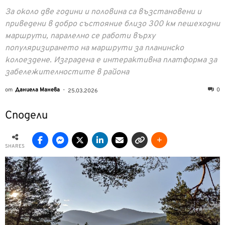
За около две години и половина са възстановени и
приведени в добро състояние близо 300 км пешеходни
маршрути, паралелно се работи върху
популяризирането на маршрути за планинско
колоездене. Изградена е интерактивна платформа за
забележителностите в района
от
Даниела Манева
-
0
25.03.2026
Сподели
SHARES