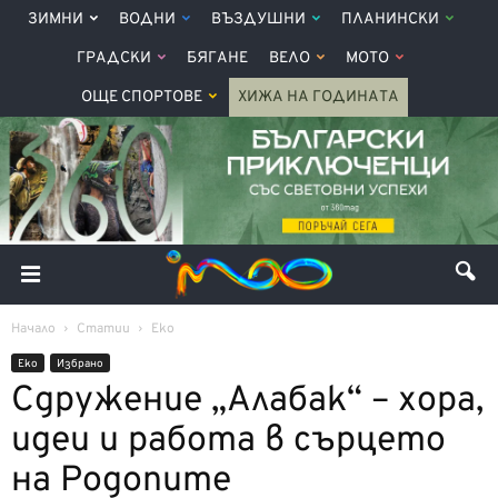
ЗИМНИ
ВОДНИ
ВЪЗДУШНИ
ПЛАНИНСКИ
ГРАДСКИ
БЯГАНЕ
ВЕЛО
МОТО
ОЩЕ СПОРТОВЕ
ХИЖА НА ГОДИНАТА
Начало
Статии
Еко
Еко
Избрано
Сдружение „Алабак“ – хора,
идеи и работа в сърцето
на Родопите