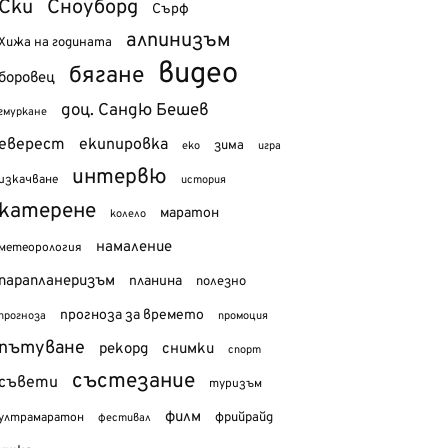
Ски
Сноуборд
Сърф
алпинизъм
Хижа на годината
видео
бягане
боровец
доц. Сандю Бешев
гмуркане
еверест
екипировка
зима
еко
игра
интервю
изкачване
история
катерене
маратон
колело
намаление
метеорология
парапланеризъм
планина
полезно
прогноза за времето
прогноза
промоция
пътуване
рекорд
снимки
спорт
състезание
съвети
туризъм
филм
фрийрайд
ултрамаратон
фестивал