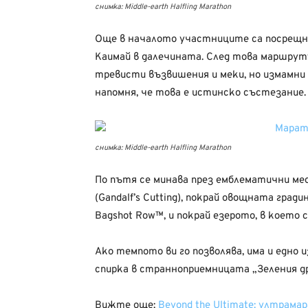
снимка: Middle-earth Halfling Marathon
Още в началото участниците са посрещн
Каимай в далечината. След това маршрутъ
тревисти възвишения и меки, но измамни 
напомня, че това е истинско състезание.
снимка: Middle-earth Halfling Marathon
По пътя се минава през емблематични мес
(Gandalf’s Cutting), покрай овощната гради
Bagshot Row™, и покрай езерото, в което 
Ако темпото ви го позволява, има и едно
спирка в странноприемницата „Зеления дра
Вижте още:
Beyond the Ultimate: ултрам