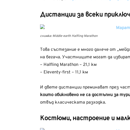
Дистанции за всеки приклю
снимка: Middle-earth Halfling Marathon
Това състезание е много далече от „мейд
на бегача. Участниците могат да избира
– Halfling Marathon – 21,1 км
– Eleventy-first – 11,1 км
И двете дистанции преминават през час
които обикновено не са достъпни за тур
отвъд класическата разходка.
Костюми, настроение и малк