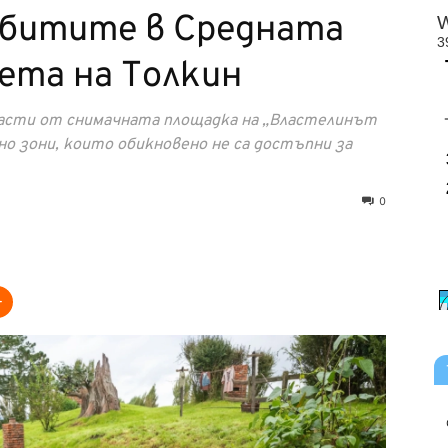
битите в Средната
вета на Толкин
асти от снимачната площадка на „Властелинът
о зони, които обикновено не са достъпни за
0