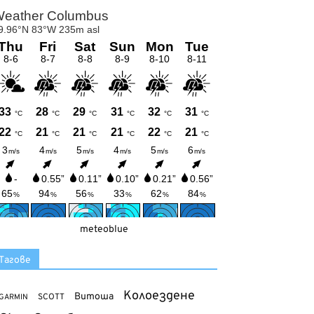
meteoblue
Тагове
Колоездене
Витоша
SCOTT
GARMIN