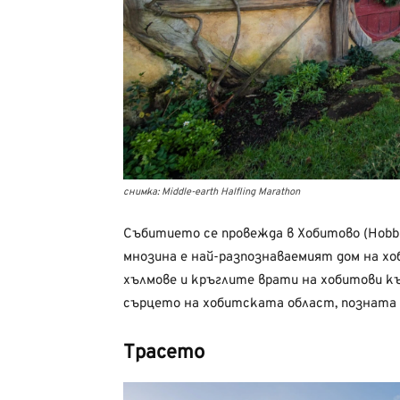
снимка: Middle-earth Halfling Marathon
Събитието се провежда в Хобитово (Hobbi
мнозина е най-разпознаваемият дом на х
хълмове и кръглите врати на хобитови к
сърцето на хобитската област, позната
Трасето