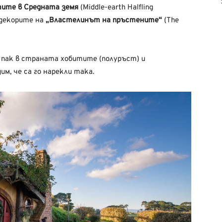
ите в Средната земя
(Middle-earth Halfling
 декорите на
„Властелинът на пръстените“
(The
се пак в страната хобитите (полуръст) и
м, че са го нарекли така.