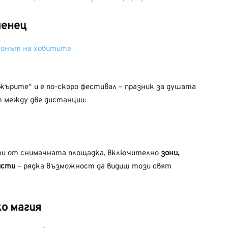
ченец
жърите“ и е по-скоро фестивал – празник за душата
т между две дистанции:
ти от снимачната площадка, включително
зони,
исти
– рядка възможност да видиш този свят
о магия