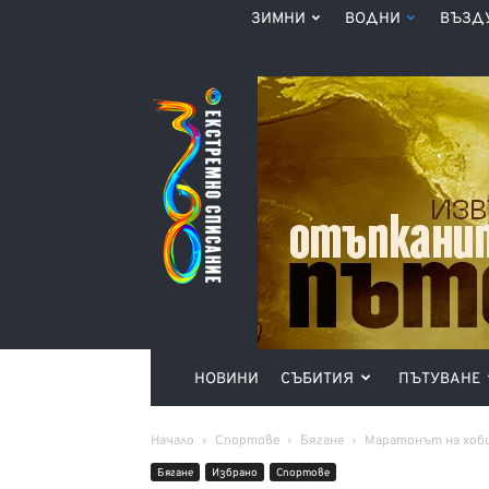
ЗИМНИ
ВОДНИ
ВЪЗД
Списание
360°
НОВИНИ
СЪБИТИЯ
ПЪТУВАНЕ
Начало
Спортове
Бягане
Маратонът на хоби
Бягане
Избрано
Спортове