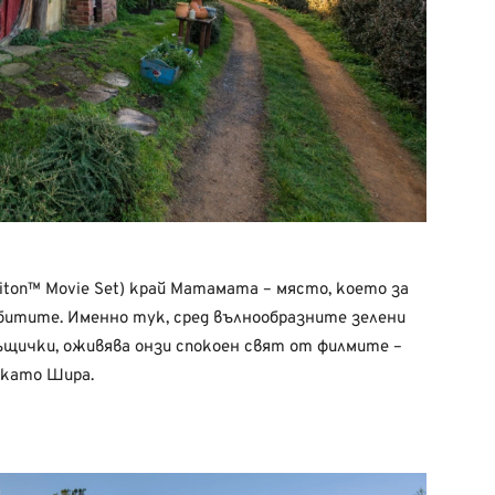
ton™ Movie Set) край Матамата – място, което за
обитите. Именно тук, сред вълнообразните зелени
ъщички, оживява онзи спокоен свят от филмите –
 като Шира.