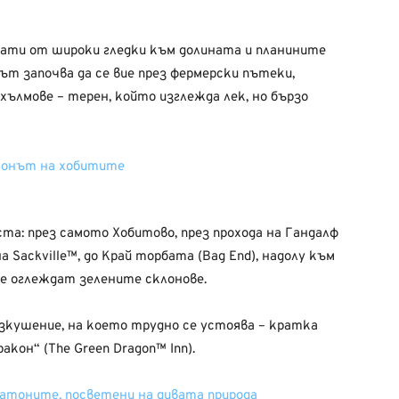
ати от широки гледки към долината и планините
т започва да се вие през фермерски пътеки,
хълмове – терен, който изглежда лек, но бързо
та: през самото Хобитово, през прохода на Гандалф
на Sackville™, до Край торбата (Bag End), надолу към
се оглеждат зелените склонове.
 изкушение, на което трудно се устоява – кратка
кон“ (The Green Dragon™ Inn).
аратоните, посветени на дивата природа