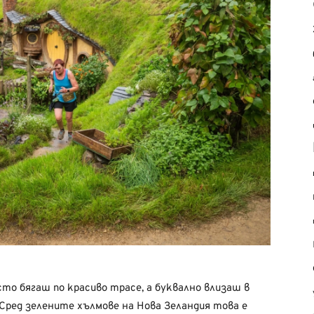
то бягаш по красиво трасе, а буквално влизаш в
 Сред зелените хълмове на Нова Зеландия това е