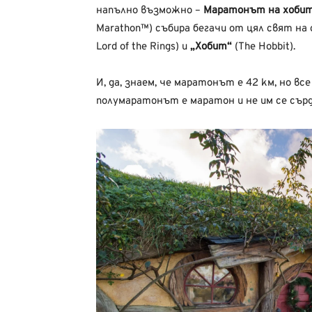
напълно възможно –
Маратонът на хобит
Marathon™) събира бегачи от цял свят на
Lord of the Rings) и
„Хобит“
(The Hobbit).
И, да, знаем, че маратонът е 42 км, но в
полумаратонът е маратон и не им се сърди