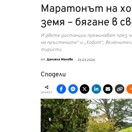
Маратонът на хо
земя – бягане в с
И двете дистанции преминават през ч
на пръстените“ и „Хобит“, включителн
туристи
от
Даниела Манева
-
26.03.2026
Сподели
SHARES