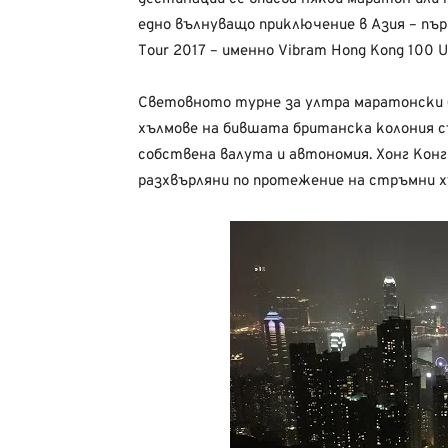
едно вълнуващо приключение в Азия – първ
Tour 2017 – именно Vibram Hong Kong 100 Ult
Световното турне за ултра маратонски б
хълмове на бившата британска колония с
собствена валута и автономия. Хонг Конг
разхвърляни по протежение на стръмни хъ