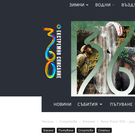
ЗИМНИ
ВОДНИ
ВЪЗД
Списание
360°
НОВИНИ
СЪБИТИЯ
ПЪТУВАНЕ
Начало
Спортове
Бягане
Хонг Конг 100 – за
Бягане
Пътуване
Спортове
Статии