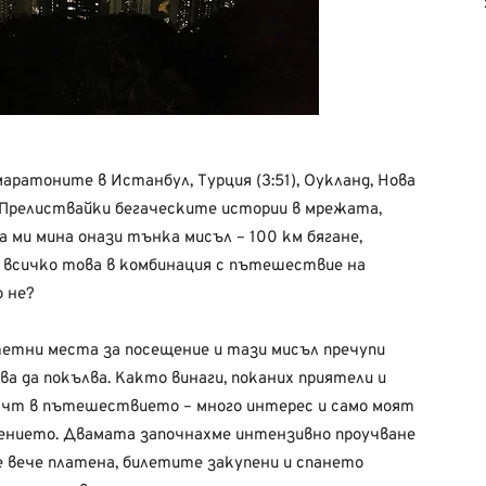
аратоните в Истанбул, Турция (3:51), Оукланд, Нова
6). Прелиствайки бегаческите истории в мрежата,
а ми мина онази тънка мисъл – 100 км бягане,
 всичко това в комбинация с пътешествие на
о не?
тетни места за посещение и тази мисъл пречупи
ва да покълва. Както винаги, поканих приятели и
ючт в пътешествието – много интерес и само моят
шението. Двамата започнахме интензивно проучване
е вече платена, билетите закупени и спането