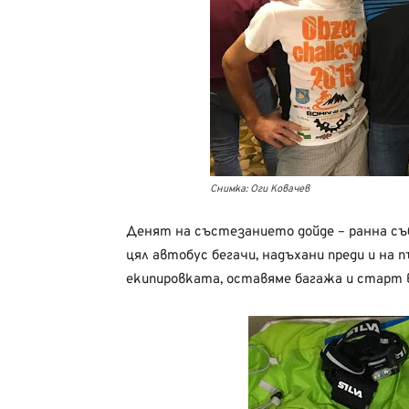
Снимка: Оги Ковачев
Денят на състезанието дойде – ранна съб
цял автобус бегачи, надъхани преди и на 
екипировката, оставяме багажа и старт в