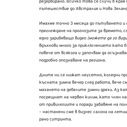
резервирано. Всичко това се случи в края
пътешествие до Австралия и Нова Зеланд
Имахме точно 3 месеца до пътуването и 
преглеждане на прогнозите за времето, с
едно зарибяващо видео
(можете да го види
вдъхнови много за приключението като б
повече от всякога и започвам да осъзнава
подробно опознаване на региона.
Дните ни се нижат неусетно, коледни пра
късната зимна вечер след работа, вече с
махането на дебелите зимни дрехи. Аз кат
посрещнат на червен килим, като член на
от привилегиите и поради забавяне на пол
– настанени сме в бизнес салона на летищ
рано сутринта.