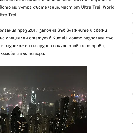
ото ми ултра състезание, част от Ultra Trail World
ra Trail.
ягания през 2017 започна във влажните и свежи
ъс специален статут в Китай, която разполага със
 е разположен на дузина полуострови и острови,
лмове и гъсти гори.