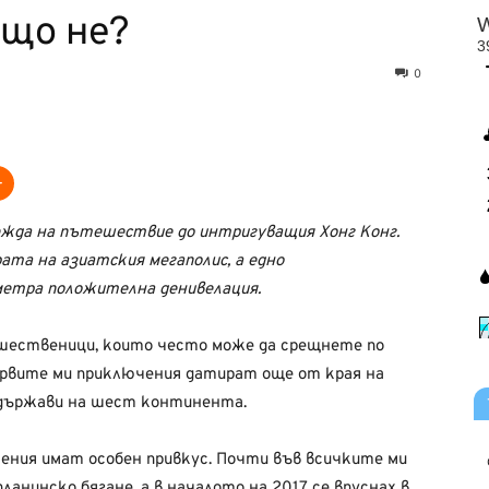
ащо не?
0
жда на пътешествие до интригуващия Хонг Конг.
ата на азиатския мегаполис, а едно
 метра положителна денивелация.
ешественици, които често може да срещнете по
ървите ми приключения датират още от края на
и държави на шест континента.
ения имат особен привкус. Почти във всичките ми
ланинско бягане, а в началото на 2017 се впуснах в