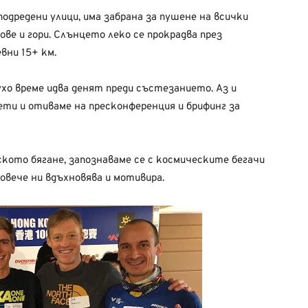
подредени улици, има забрана за пушене на всички
ве и гори. Слънцето леко се прокрадва през
вни 15+ км.
хо време идва денят преди състезанието. Аз и
ти и отиваме на пресконференция и брифинг за
кото бягане, запознаваме се с космическите бегачи
овече ни вдъхновява и мотивира.