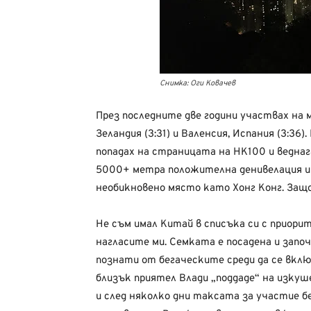
Снимка: Оги Ковачев
През последните две години участвах на м
Зеландия (3:31) и Валенсия, Испания (3:3
попадах на страницата на HK100 и веднаг
5000+ метра положителна денивелация и
необикновено място като Хонг Конг. Защ
Не съм имал Китай в списъка си с приори
нагласите ми. Семката е посадена и започ
познати от бегаческите среди да се вкл
близък приятел Влади „поддаде“ на изку
и след няколко дни таксата за участие б