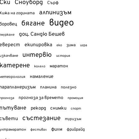
Ски
Сноуборд
Сърф
алпинизъм
Хижа на годината
видео
бягане
боровец
доц. Сандю Бешев
гмуркане
еверест
екипировка
зима
еко
игра
интервю
изкачване
история
катерене
маратон
колело
намаление
метеорология
парапланеризъм
планина
полезно
прогноза за времето
прогноза
промоция
пътуване
рекорд
снимки
спорт
състезание
съвети
туризъм
филм
фрийрайд
ултрамаратон
фестивал