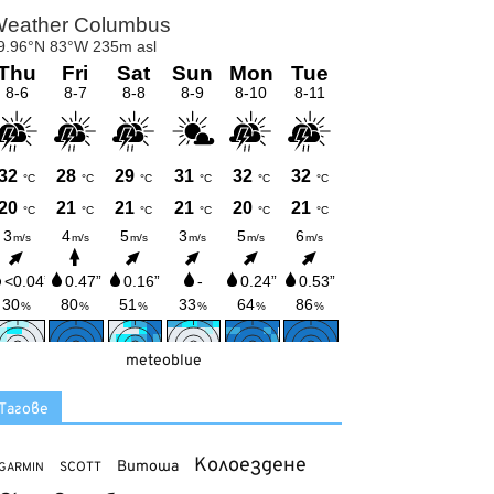
meteoblue
Тагове
Колоездене
Витоша
SCOTT
GARMIN