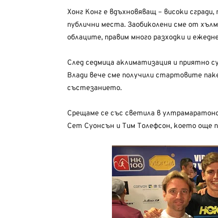
Хонг Конг е вдъхновяващ – високи сгради, 
публични места. Заобиколени сме от хълмо
облаците, правим много разходки и ежедне
След седмица аклиматизация и приятно су
Влади вече сме получили стартовите паке
състезанието.
Срещаме се със светила в ултрамаратонс
Сет Суонсън и Тим Толефсон, което още п