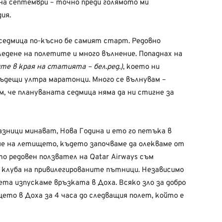
 на септември – точно преди голямото ми
ия.
седмица по-късно бе самият старт. Редовно
ледене на полетите и много вълнение. Попаднах на
те в края на статията – бел.ред.)
, което ни
ъдещи ултра маратонци. Много се вълнувам –
м, че плануваната седмица няма да ни стигне за
зници минават, Нова Година и ето го петъка в
ме на летището, където започваме да олекваме от
о редовен ползвател на Qatar Airways съм
 клуба на привилегированите пътници. Независимо
ета изпускаме връзката в Доха. Всяко зло за добро
ето в Доха за 4 часа до следващия полет, който е