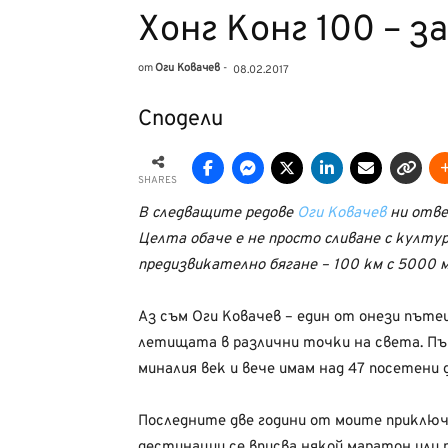
Хонг Конг 100 – з
от
Оги Ковачев
-
08.02.2017
Сподели
SHARES
В следващите редове
Оги Ковачев
ни отве
Целта обаче е не просто сливане с култур
предизвикателно бягане – 100 км с 5000
Аз съм Оги Ковачев – един от онези път
летищата в различни точки на света. П
миналия век и вече имам над 47 посетен
Последните две години от моите приключ
дестинации се вписва някой маратон или п