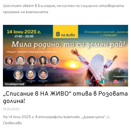
Шестият обект в България, почистен по социално-отговорната
програма на компанията
Uncategorized
„Списание 8 НА ЖИВО“ отива в Розовата
долина!
19.05.2025
На 14 юни 2025 г. в етнографски комплекс „Дамасцена“, с.
Скобелево