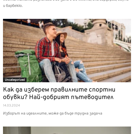
и барбекю.
Uncategorized
Как да изберем правилните спортни
обувки? Най-добрият пътеводител
14.03.2024
Изборът на идеалните, може да бъде трудна задача