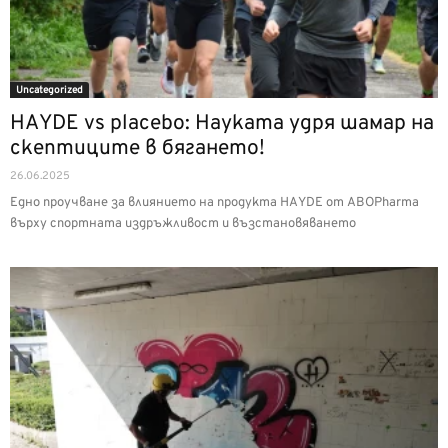
Uncategorized
HAYDE vs placebo: Науката удря шамар на
скептиците в бягането!
26.06.2025
Едно проучване за влиянието на продуктa HAYDE от ABOPharma
върху спортната издръжливост и възстановяването