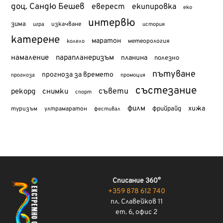
доц. Сандю Бешев
еверест
екипировка
еко
интервю
зима
изкачване
история
игра
катерене
маратон
метеорология
колело
намаление
парапланеризъм
планина
полезно
пътуване
прогноза за времето
прогноза
промоция
състезание
съвети
рекорд
снимки
спорт
филм
хижа
туризъм
фрийрайд
ултрамаратон
фестивал
Списание 360°
+359 878 612 740
пл. Славейков 11
ет. 6, офис 2