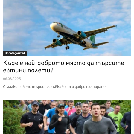
Uncategorized
Къде е най-доброто място да търсите
евтини полети?
06.08.2025
С малко повече търсене, гъвкавост и добро планиране