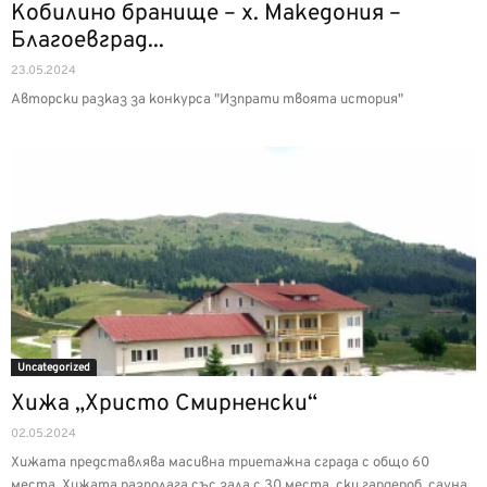
Кобилино бранище – х. Македония –
Благоевград...
23.05.2024
Авторски разказ за конкурса "Изпрати твоята история"
Uncategorized
Хижа „Христо Смирненски“
02.05.2024
Хижата представлява масивна триетажна сграда с общо 60
места. Хижата разполага със зала с 30 места, ски гардероб, сауна