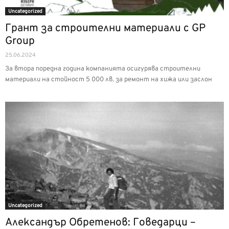
Uncategorized
Грант за строителни материали с GP
Group
25.06.2024
За втора поредна година компанията осигурява строителни
материали на стойност 5 000 лв. за ремонт на хижа или заслон
Uncategorized
Александър Обретенов: Говедарци –