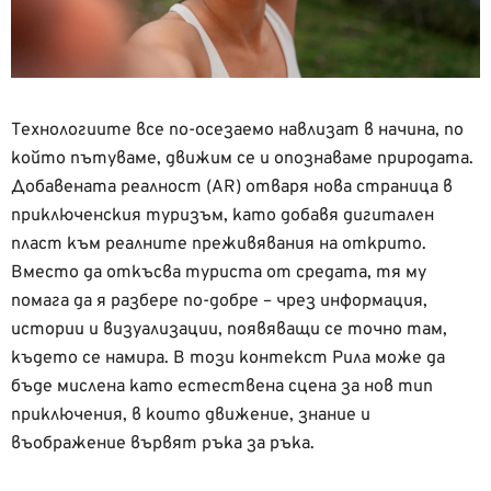
Технологиите все по-осезаемо навлизат в начина, по
който пътуваме, движим се и опознаваме природата.
Добавената реалност (AR) отваря нова страница в
приключенския туризъм, като добавя дигитален
пласт към реалните преживявания на открито.
Вместо да откъсва туриста от средата, тя му
помага да я разбере по-добре – чрез информация,
истории и визуализации, появяващи се точно там,
където се намира. В този контекст Рила може да
бъде мислена като естествена сцена за нов тип
приключения, в които движение, знание и
въображение вървят ръка за ръка.