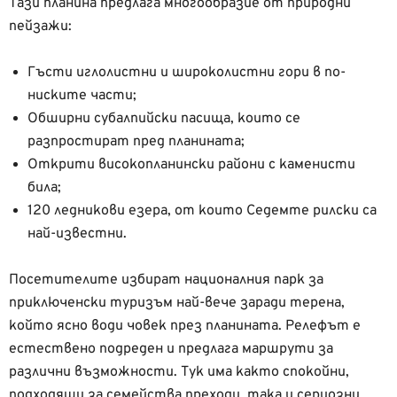
Тази планина предлага многообразие от природни
пейзажи:
Гъсти иглолистни и широколистни гори в по-
ниските части;
Обширни субалпийски пасища, които се
разпростират пред планината;
Открити високопланински райони с каменисти
била;
120 ледникови езера, от които Седемте рилски са
най-известни.
Посетителите избират националния парк за
приключенски туризъм най-вече заради терена,
който ясно води човек през планината. Релефът е
естествено подреден и предлага маршрути за
различни възможности. Тук има както спокойни,
подходящи за семейства преходи, така и сериозни