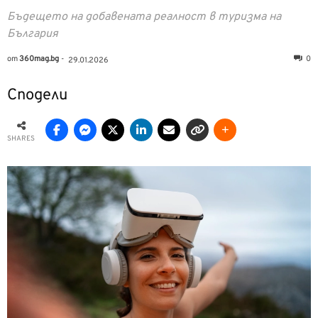
Бъдещето на добавената реалност в туризма на
България
от
360mag.bg
-
0
29.01.2026
Сподели
SHARES