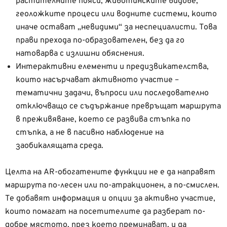
растителните пояси, животинските видове,
геоложките процеси или водните системи, които
иначе остават „невидими“ за неспециалисти. Това
прави прехода по-образователен, без да го
натоварва с излишни обяснения.
Интерактивни елементи и предизвикателства,
които насърчават активното участие –
тематични задачи, въпроси или последователно
отключващо се съдържание превръщат маршрута
в преживяване, което се развива стъпка по
стъпка, а не в пасивно наблюдение на
заобикалящата среда.
Целта на AR-обогатените функции не е да направят
маршрута по-лесен или по-атракционен, а по-смислен.
Те добавят информация и опции за активно участие,
които помагат на посетителите да разберат по-
добре мястото, през което преминават, и да