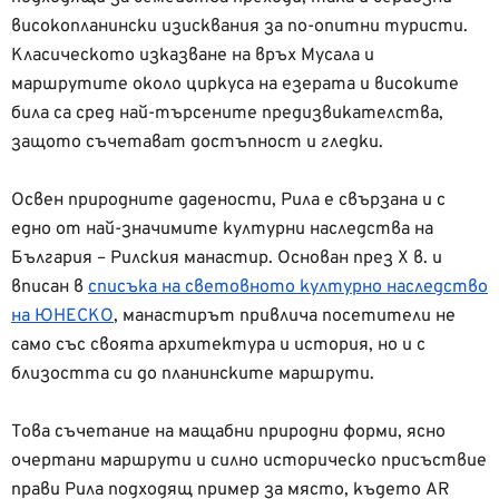
високопланински изисквания за по-опитни туристи.
Класическото изказване на връх Мусала и
маршрутите около циркуса на езерата и високите
била са сред най-търсените предизвикателства,
защото съчетават достъпност и гледки.
Освен природните дадености, Рила е свързана и с
едно от най-значимите културни наследства на
България – Рилския манастир. Основан през X в. и
вписан в
списъка на световното културно наследство
на ЮНЕСКО
, манастирът привлича посетители не
само със своята архитектура и история, но и с
близостта си до планинските маршрути.
Това съчетание на мащабни природни форми, ясно
очертани маршрути и силно историческо присъствие
прави Рила подходящ пример за място, където AR