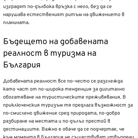
изградят по-дълбока връзка с него, без да се
нарушава естественият ритъм на движението в
планината.
Бъдещето на добавената
реалност в туризма на
България
Добавената реалност все по-често се разглежда
като част от по-широка тенденция за дигитално
обогатяване на туристическите преживявания. В
приключенския туризъм тя предлага възможност за
по-смислено движение сред природата, по-добро
разбиране на местата и по-дълъг престой в
дестинациите. Важно е обаче да се подчертае, че
към момента в България не съществуват утвърдени