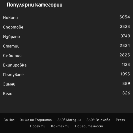
Популярни категории
5054
Новини
3838
Спортове
3749
Избрано
2834
Статии
2825
Събития
1138
Екипировка
1095
Пътуване
889
Зимни
826
Вело
За Нас
Хижа на Годината
360° Магазин
360º Върхове
Press
Проекти
Контакти
Поверителност