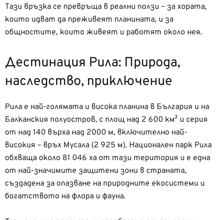
Тази връзка се превръща в реални ползи – за хората,
които идват да преживеят планината, и за
общностите, които живеят и работят около нея.
Дестинация Рила: Природа,
наследство, приключение
Рила е най-голямата и висока планина в България и на
Балканския полуостров, с площ над 2 600 км² и серия
от над 140 върха над 2000 м, включително най-
високия – връх Мусала (2 925 м). Национален парк Рила
обхваща около 81 046 ха от тази територия и е една
от най-значимите защитени зони в страната,
създадена за опазване на природните екосистеми и
богатството на флора и фауна.