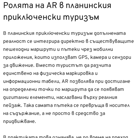
Ролята на AR в планинския
приключенски туризъм
В планинския приключенски туризъм допълнената
реалност се интегрира директно в съществуващите
пешеходни маршрути и пътеки чрез мобилни
приложения, които използват GPS, камера и сензори
за движение. Вместо туристът да разчита
единствено на физическа маркировка и
информационни табели, AR позволява при достигане
на определени точки по маршрута да се появяват
дигитални елементи, наслагвани върху реалния
пейзаж. Така самата пътека се превръща в носител
на съдържание, а не просто в средство за
придвижване.
В практиката това означава, че по време на преход