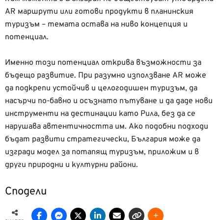
AR маршрути или готови продукти в планинския
туризъм – темата остава на ниво концепция и
потенциал.
Именно този потенциал открива възможности за
бъдещо развитие. При разумно използване AR може
да подкрепи устойчив и целогодишен туризъм, да
насърчи по-бавно и осъзнато пътуване и да даде нови
инструменти на дестинации като Рила, без да се
нарушава автентичността им. Ако подобни подходи
бъдат развити стратегически, България може да
изгради модел за потапящ туризъм, приложим и в
други природни и културни райони.
Сподели