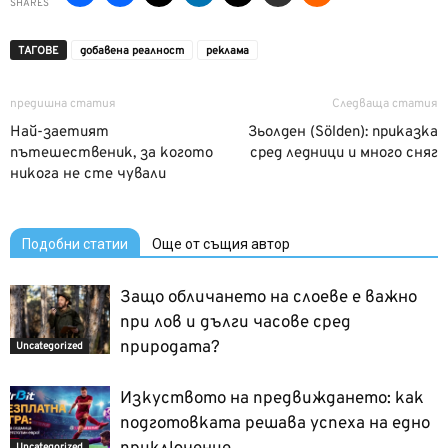
SHARES
ТАГОВЕ
добавена реалност
реклама
предишна статия
Следваща статия
Най-заетият
Зьолден (Sölden): приказка
пътешественик, за когото
сред ледници и много сняг
никога не сте чували
Подобни статии
Още от същия автор
Защо обличането на слоеве е важно
при лов и дълги часове сред
природата?
Uncategorized
Изкуството на предвиждането: как
подготовката решава успеха на едно
Uncategorized