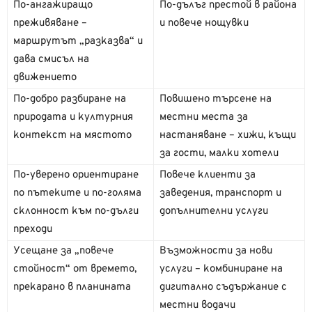
По-ангажиращо
По-дълъг престой в района
преживяване –
и повече нощувки
маршрутът „разказва“ и
дава смисъл на
движението
По-добро разбиране на
Повишено търсене на
природата и културния
местни места за
контекст на мястото
настаняване – хижи, къщи
за гости, малки хотели
По-уверено ориентиране
Повече клиенти за
по пътеките и по-голяма
заведения, транспорт и
склонност към по-дълги
допълнителни услуги
преходи
Усещане за „повече
Възможности за нови
стойност“ от времето,
услуги – комбиниране на
прекарано в планината
дигитално съдържание с
местни водачи