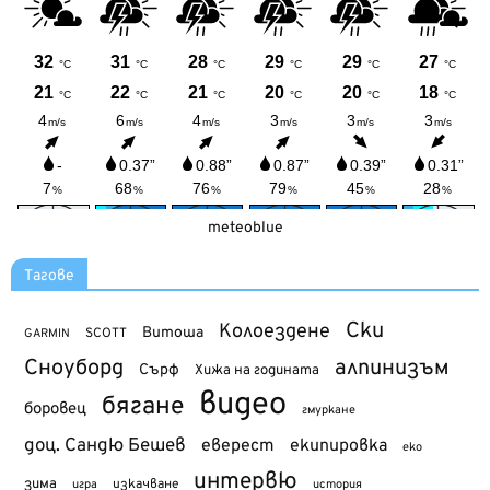
meteoblue
Тагове
Ски
Колоездене
Витоша
SCOTT
GARMIN
Сноуборд
алпинизъм
Сърф
Хижа на годината
видео
бягане
боровец
гмуркане
доц. Сандю Бешев
еверест
екипировка
еко
интервю
зима
изкачване
история
игра