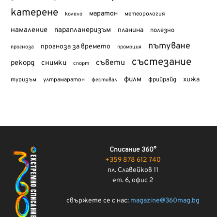
катерене
маратон
метеорология
колело
намаление
парапланеризъм
планина
полезно
пътуване
прогноза за времето
прогноза
промоция
състезание
съвети
рекорд
снимки
спорт
филм
хижа
туризъм
фрийрайд
ултрамаратон
фестивал
Списание 360°
+359 878 612 740
пл. Славейков 11
ет. 6, офис 2
свържете се с нас:
magazine@360mag.bg