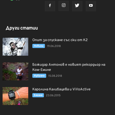
Други статии
Опит за спускане със ски от К2
Новини
19.06.2018
Божидар Антонов е новият рекордьор на
Ком-Емине
Избрано
15.08.2018
Каролина Калибацева и ViVoActive
Бягане
23.06.2015