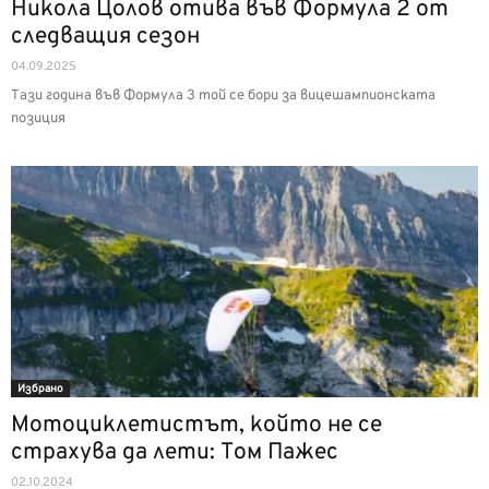
Никола Цолов отива във Формула 2 от
следващия сезон
04.09.2025
Тази година във Формула 3 той се бори за вицешампионската
позиция
Избрано
Мотоциклетистът, който не се
страхува да лети: Том Пажес
02.10.2024