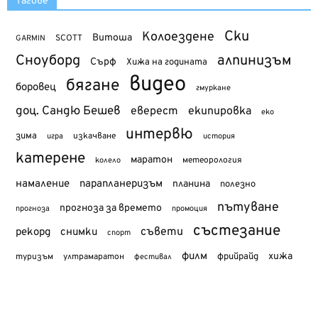
Тагове
Ски
Колоездене
Витоша
SCOTT
GARMIN
Сноуборд
алпинизъм
Сърф
Хижа на годината
видео
бягане
боровец
гмуркане
доц. Сандю Бешев
еверест
екипировка
еко
интервю
зима
изкачване
история
игра
катерене
маратон
метеорология
колело
намаление
парапланеризъм
планина
полезно
пътуване
прогноза за времето
прогноза
промоция
състезание
съвети
рекорд
снимки
спорт
филм
хижа
туризъм
фрийрайд
ултрамаратон
фестивал