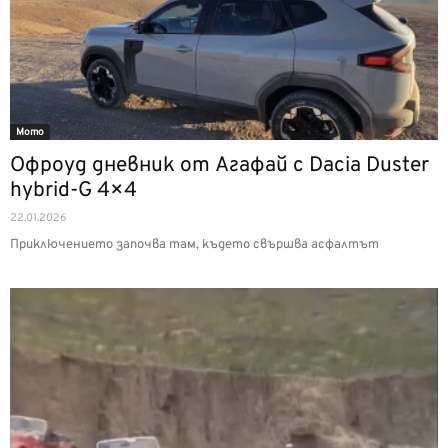
Мото
Офроуд дневник от Агафай с Dacia Duster
hybrid-G 4×4
22.01.2026
Приключението започва там, където свършва асфалтът