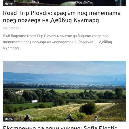
Мото
Road Trip Plovdiv: градът под тепетата
през погледа на Дейвид Култард
20.10.2022
Във видеото Road Trip Plovdiv можете да видите града под
тепетата през погледа на легендата на Формула 1 - Дейвид
Култард
Мото
Екстремно за един уикенд: Sofia Electic