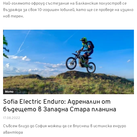
Най-голямото офроуд състезание на Балканския полуостров се
възражда за своя 10-годишен юбилей, като ще се проведе на изцяло
нов терен.
Мото
Sofia Electric Enduro: Адреналин от
бъдещето в Западна Стара планина
17.08.2022
Съвсем близо до София можеш да се впуснеш в истинска ендуро
авантюра