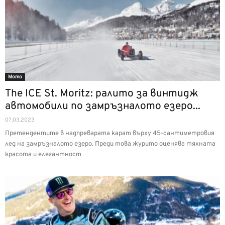
Мото
The ICE St. Moritz: ралито за винтидж
автомобили по замръзналото езеро...
07.03.2023
Претендентите в надпреварата карат върху 45-сантиметровия
лед на замръзналото езеро. Преди това журито оценява тяхната
красота и елегантност