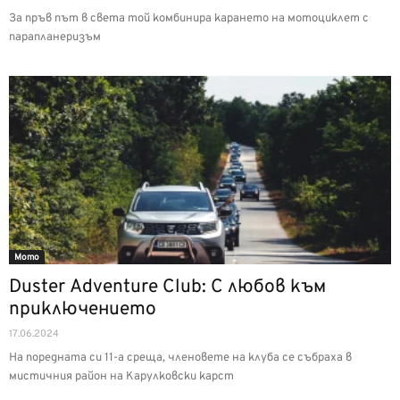
За пръв път в света той комбинира карането на мотоциклет с
парапланеризъм
Мото
Duster Adventure Club: С любов към
приключението
17.06.2024
На поредната си 11-а среща, членовете на клуба се събраха в
мистичния район на Карулковски карст