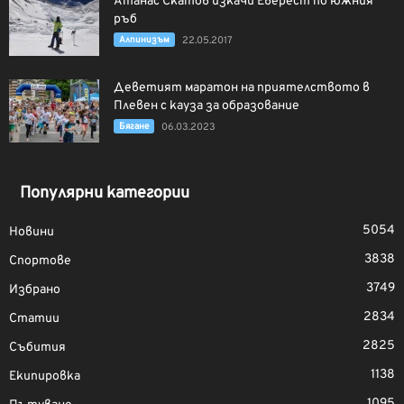
Атанас Скатов изкачи Еверест по южния
ръб
Алпинизъм
22.05.2017
Деветият маратон на приятелството в
Плевен с кауза за образование
Бягане
06.03.2023
Популярни категории
5054
Новини
3838
Спортове
3749
Избрано
2834
Статии
2825
Събития
1138
Екипировка
1095