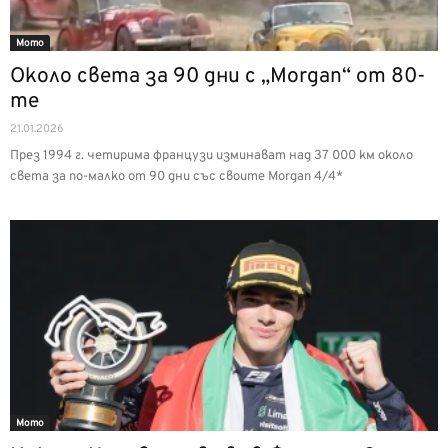
Мото
Около света за 90 дни с „Morgan“ от 80-
те
21.01.2026
През 1994 г. четирима французи изминават над 37 000 км около
света за по-малко от 90 дни със своите Morgan 4/4*
Мото