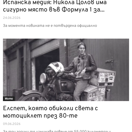
Испанска медия: Никола Цолов има
сигурно място във Формула 1 за...
24.06.2026
За момента новината не е потвърдена официално
Мото
Елспет, която обиколи света с
мотоциклет през 80-те
09.06.2026
За три години тя изминава повече от 55 000 километра и