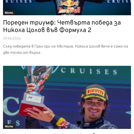
Мото
Пореден триумф: Четвърта победа за
Никола Цолов във Формула 2
29.06.2026
След победата в Гран при на Австрия, Никола Цолов вече е само на
две точки от върха
Мото