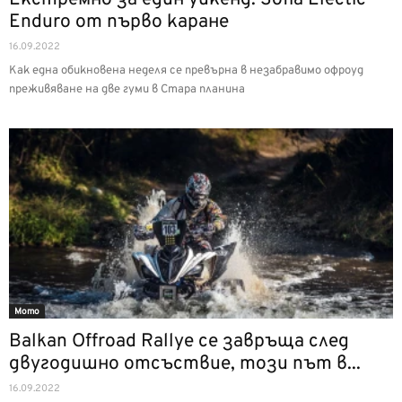
Enduro от първо каране
16.09.2022
Как една обикновена неделя се превърна в незабравимо офроуд
преживяване на две гуми в Стара планина
Мото
Balkan Offroad Rallye се завръща след
двугодишно отсъствие, този път в...
16.09.2022