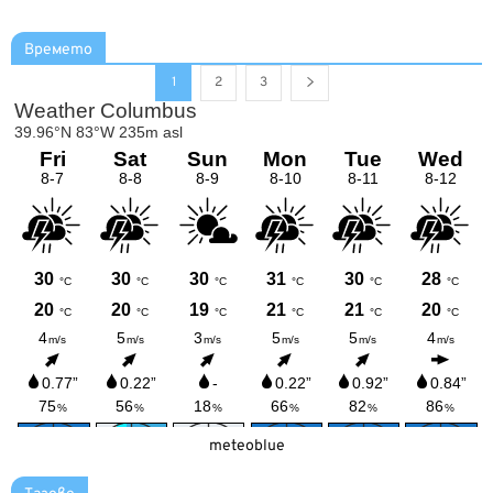
Времето
1
2
3
meteoblue