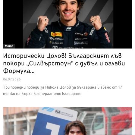
Мото
Исторически Цолов! Българският лъв
покори „Силвърстоун“ с дубъл и оглави
Формула...
06.07.2026
Три поредни победи за Никола Цолов за българина и аванс от 17
точки на върха в генералното класиране