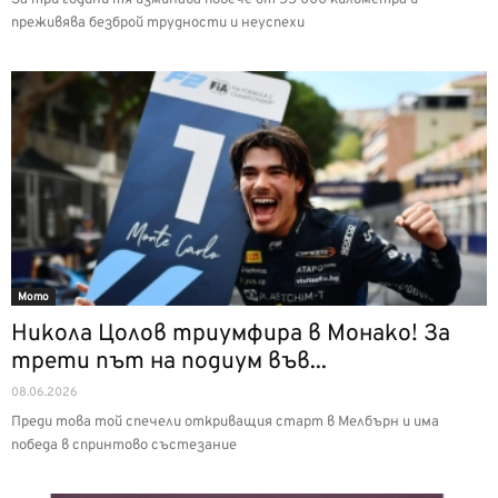
преживява безброй трудности и неуспехи
Мото
Никола Цолов триумфира в Монако! За
трети път на подиум във...
08.06.2026
Преди това той спечели откриващия старт в Мелбърн и има
победа в спринтово състезание