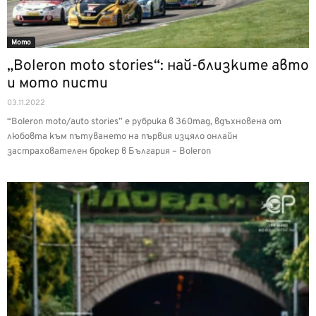
Мото
„Boleron moto stories“: най-близките авто
и мото писти
03.11.2022
“Boleron moto/auto stories” е рубрика в 360mag, вдъхновена от
любовта към пътуването на първия изцяло онлайн
застрахователен брокер в България – Boleron