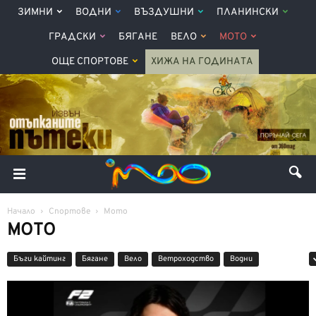
ЗИМНИ
ВОДНИ
ВЪЗДУШНИ
ПЛАНИНСКИ
ГРАДСКИ
БЯГАНЕ
ВЕЛО
МОТО
ОЩЕ СПОРТОВЕ
ХИЖА НА ГОДИНАТА
Начало
Спортове
Мото
МОТО
Бъги кайтинг
Бягане
Вело
Ветроходство
Водни
Въздушни