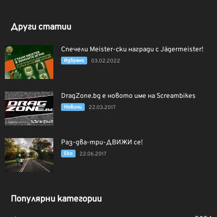
Други статии
Спечели Meister-ски награди с Jägermeister!
Избрано
03.02.2022
DragZone.bg е новото име на Screambikes
Новини
22.03.2017
Раз-два-три-ДВИЖИ се!
Еко
22.06.2017
Популярни категории