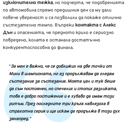
изключително тежка
, но подчерта, че подобренията
по автомобила спрямо предишния ден са му дали
повече увереност и са позволили да покаже отлично
състезателно темпо. Въпреки
контакта с Алекс
Дън
и опасенията, че предното крило е сериозно
повредено, колата е останала достатъчно
конкурентоспособна до финала.
За мен е важно, че се доближих на две точки от
Мини в шампионата, но аз продължавам да гледам
състезание за състезание. Моята цел и тук беше
да съм постоянен, но спечелих и стопих разликата,
това е добро постижение и е хубаво да имам този
ритъм. През последните три кръга навлязоха в
страхотна серия и ще искам да продължа в този дух
занапред,