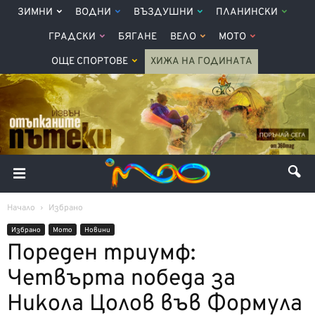
ЗИМНИ
ВОДНИ
ВЪЗДУШНИ
ПЛАНИНСКИ
ГРАДСКИ
БЯГАНЕ
ВЕЛО
МОТО
ОЩЕ СПОРТОВЕ
ХИЖА НА ГОДИНАТА
Начало
Избрано
Избрано
Мото
Новини
Пореден триумф:
Четвърта победа за
Никола Цолов във Формула