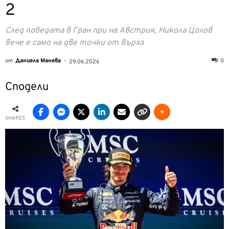
2
След победата в Гран при на Австрия, Никола Цолов
вече е само на две точки от върха
от
Даниела Манева
-
0
29.06.2026
Сподели
SHARES