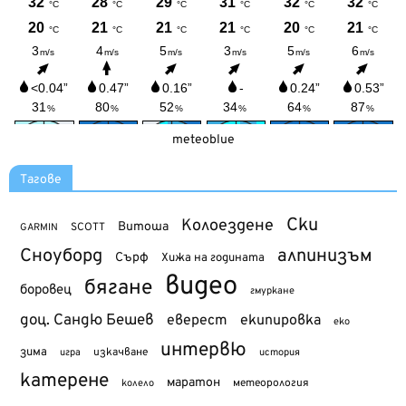
meteoblue
Тагове
Ски
Колоездене
Витоша
SCOTT
GARMIN
Сноуборд
алпинизъм
Сърф
Хижа на годината
видео
бягане
боровец
гмуркане
доц. Сандю Бешев
еверест
екипировка
еко
интервю
зима
изкачване
история
игра
катерене
маратон
метеорология
колело