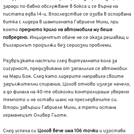
заради по-бавно обслужване в бокса и се върна на
пистата едва 14-и. Впоследствие се озова в оспорвана
битка с лидера в шампионата Габриеле Мини, при
която
предното крило на автомобила му беше
повредено.
Инцидентът обаче не се оказа решаващ и
българинът продължи без сериозни проблеми.
Развръзката настъпи след виртуалната кола за
сигурност, предизвикана от запалилия се автомобил
на Мари Боя. След като лидерите направиха своите
задължителни спирания, Цолов отново излезе начело,
а до финала на 40-те обиколки контролираше уверено
темпото и не остави шанс на преследвачите си.
Втори завърши Габриеле Мини, а трети остана
германецът Оливер Гьоте.
След успеха си
Цолов вече има 106 точки
и изостава