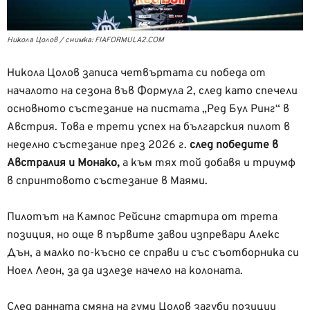
Никола Цолов / снимка: FIAFORMULA2.COM
Никола Цолов записа четвъртата си победа от
началото на сезона във Формула 2, след като спечели
основното състезание на пистата „Ред Бул Ринг“ в
Австрия. Това е трети успех на българския пилот в
неделно състезание през 2026 г.
след победите в
Австралия и Монако,
а към тях той добавя и триумф
в спринтовото състезание в Маями.
Пилотът на Кампос Рейсинг стартира от трета
позиция, но още в първите завои изпревари Алекс
Дън, а малко по-късно се справи и със съотборника си
Ноел Леон, за да излезе начело на колоната.
След ранната смяна на гуми Цолов загуби позиции