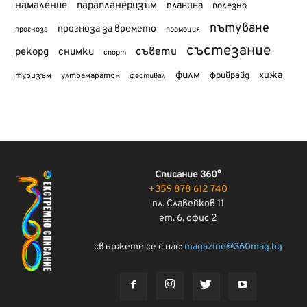
намаление
парапланеризъм
планина
полезно
пътуване
прогноза за времето
прогноза
промоция
състезание
съвети
рекорд
снимки
спорт
филм
хижа
туризъм
фрийрайд
ултрамаратон
фестивал
Списание 360°
+359 878 612 740
пл. Славейков 11
ет. 6, офис 2
свържете се с нас:
magazine@360mag.bg