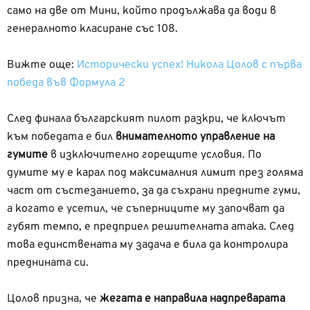
само на две от Мини, който продължава да води в
генералното класиране със 108.
Вижте още:
Исторически успех! Никола Цолов с първа
победа във Формула 2
След финала българският пилот разкри, че ключът
към победата е бил
внимателното управление на
гумите
в изключително горещите условия. По
думите му е карал под максималния лимит през голяма
част от състезанието, за да съхрани предните гуми,
а когато е усетил, че съперниците му започват да
губят темпо, е предприел решителната атака. След
това единствената му задача е била да контролира
преднината си.
Цолов призна, че
жегата е направила надпреварата