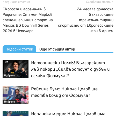
предишна статия
Следваща статия
Скорост и адреналин в
24 медала донесоха
Родопите: Стамен Марков
българските
спечели епичния старт на
трансплантирани
Maxxis BG Downhill Series
спортисти от Европейските
2026 в Чепеларе
игри в Арнем
Подобни статии
Още от същия автор
Исторически Цолов! Българският
лъв покори „Силвърстоун“ с дубъл и
оглави Формула 2
Избрано
Рейсинг Булс: Никола Цолов ще
тества болид от Формула 1
Избрано
Испанска медия: Никола Цолов има