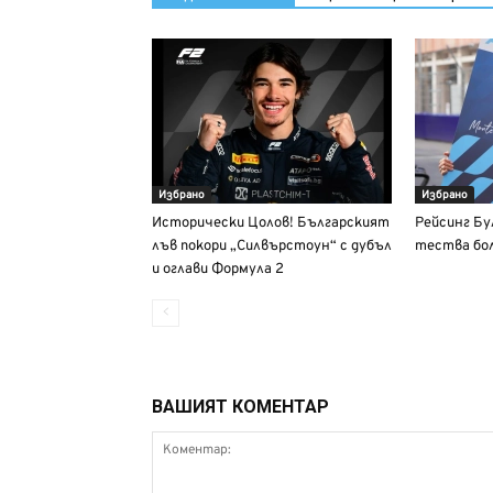
Избрано
Избрано
Исторически Цолов! Българският
Рейсинг Бу
лъв покори „Силвърстоун“ с дубъл
тества бол
и оглави Формула 2
ВАШИЯТ КОМЕНТАР