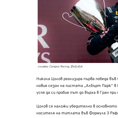
снимка: Campos Racing, Фейсбук
Никола Цолов реализира първа победа във
новия сезон на пистата „Албърт Парк“ в
успя да си пробие път до върха в Гран при
Цолов се наложи убедително в основното
носителя на титлата във Формула 3 Рафа