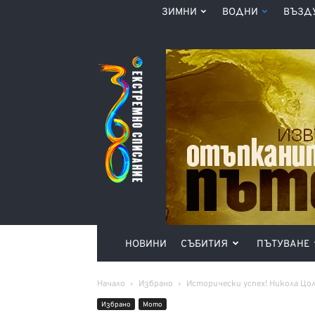
ЗИМНИ
ВОДНИ
ВЪЗД
Списание
360°
НОВИНИ
СЪБИТИЯ
ПЪТУВАНЕ
Начало
Избрано
Исторически успех! Никола Цол
Избрано
Мото