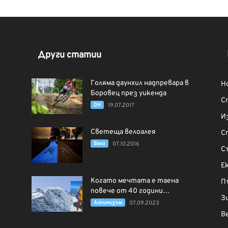
Други статии
Голяма даунхил надпревара в
Н
Боровец през уикенда
С
DH
19.07.2017
И
Светеща велоалея
С
Вело
07.10.2016
С
Е
Когато мечтата е таена
П
повече от 40 години…
З
Алпинизъм
07.09.2023
В