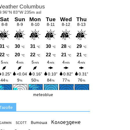
meteoblue
Тагове
Колоездене
Витоша
SCOTT
GARMIN