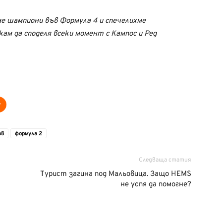
е шампиони във Формула 4 и спечелихме
ам да споделя всеки момент с Кампос и Ред
ов
формула 2
Следваща статия
Турист загина под Мальовица. Защо HEMS
не успя да помогне?