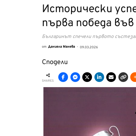
Исторически успе
първа победа във
Българинът спечели първото състезан
от
Даниела Манева
-
09.03.2026
Сподели
SHARES