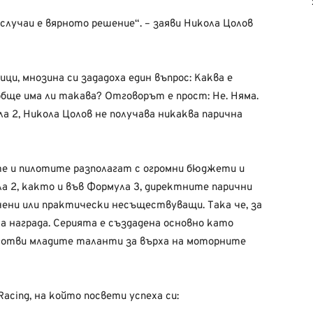
случаи е вярното решение“. – заяви Никола Цолов
и, мнозина си зададоха един въпрос: Каква е
бще има ли такава? Отговорът е прост: Не. Няма.
ла 2, Никола Цолов не получава никаква парична
те и пилотите разполагат с огромни бюджети и
а 2, както и във Формула 3, директните парични
ичени или практически несъществуващи. Така че, за
на награда. Серията е създадена основно като
дготви младите таланти за върха на моторните
acing, на който посвети успеха си: