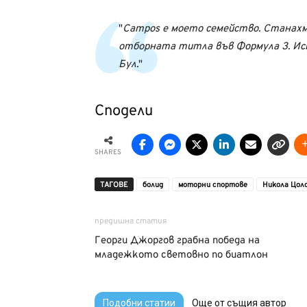
Campos е моето семейство. Станахм
отборната титла във Формула 3. Иск
Бул.
Сподели
SHARES
ТАГОВЕ
болид
моторни спортове
Никола Цол
предишна статия
Георги Джоргов грабна победа на
младежкото световно по биатлон
Подобни статии
Още от същия автор