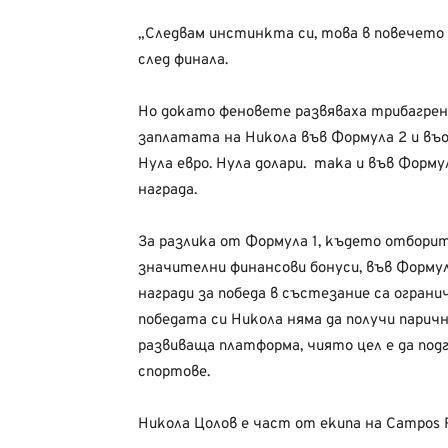
„Следвам инстинкта си, това в повечето 
след финала.
Но докато феновете развяваха трибагрениц
заплатата на Никола във Формула 2 и въо
Нула евро. Нула долари. така и във Форму
награда.
За разлика от Формула 1, където отбори
значителни финансови бонуси, във Формул
награди за победа в състезание са огран
победата си Никола няма да получи парич
развиваща платформа, чиято цел е да по
спортове.
Никола Цолов е част от екипа на Campos R