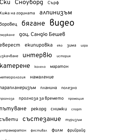
Ски
Сноуборд
Сърф
алпинизъм
Хижа на годината
видео
бягане
боровец
доц. Сандю Бешев
гмуркане
еверест
екипировка
зима
еко
игра
интервю
изкачване
история
катерене
маратон
колело
намаление
метеорология
парапланеризъм
планина
полезно
прогноза за времето
прогноза
промоция
пътуване
рекорд
снимки
спорт
състезание
съвети
туризъм
филм
фрийрайд
ултрамаратон
фестивал