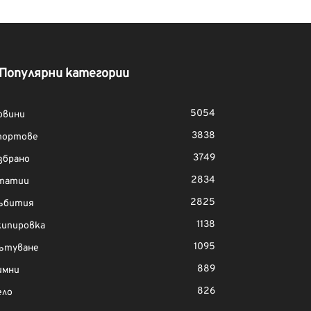
Популярни категории
5054
овини
3838
портове
3749
збрано
2834
татии
2825
ъбития
1138
кипировка
1095
ътуване
889
имни
826
ело