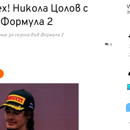
х! Никола Цолов с
 Формула 2
ие за сезона във Формула 2
0