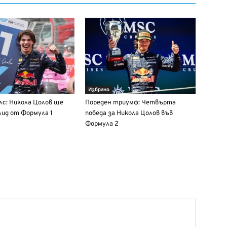
Избрано
лс: Никола Цолов ще
Пореден триумф: Четвърта
ид от Формула 1
победа за Никола Цолов във
Формула 2