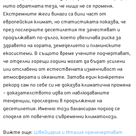
нито обратната теза, че нищо не се променя.
Екстремните жеги винаги са били част от
европейския климат, но статистиката показва, че
през последните десетилетия те зачестяват и
продължават по-дълго, което увеличава риска за
здравето на хората, земеделието и планинските
екосистеми. В същото време учените подчертават,
че отделни горещи години могат да бъдат усилени
или отслабени от естествената изменчивост на
атмосферата и океаните. Затова един конкретен
рекорд сам по себе си не доказва климатична промяна
– доказателството идва от наблюдаваните
тенденции, проследени в продължение на
десетилетия. Именно този балансиран подход се
споделя от повечето съвременни климатолози.
Вижте още:
Швейцария и Италия преначертават