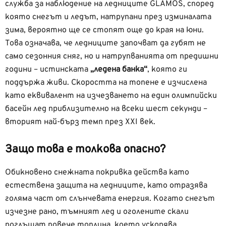
служба за наблюдение на ледниците GLAMOS, според
която снегът и ледът, натрупани през изминалата
зима, вероятно ще се стопят още до края на юни.
Това означава, че ледниците започват да губят не
само сезонния сняг, но и натрупванията от предишни
години – истинската
„ледена банка“
, която ги
поддържа живи. Скоростта на топене е изчислена
като еквивалент на изчезването на един олимпийски
басейн лед приблизително на всеки шест секунди –
вторият най-бърз темп през XXI век.
Защо това е толкова опасно?
Обикновено снежната покривка действа като
естествена защита на ледниците, като отразява
голяма част от слънчевата енергия. Когато снегът
изчезне рано, тъмният лед и оголените скали
поглъщат повече топлина, което ускорява