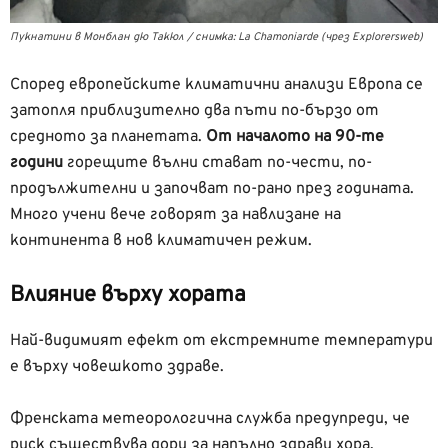
Пукнатини в Монблан дю Такюл / снимка: La Chamoniarde (чрез Explorersweb)
Според европейските климатични анализи Европа се
затопля приблизително два пъти по-бързо от
средното за планетата.
От началото на 90-те
години
горещите вълни стават по-чести, по-
продължителни и започват по-рано през годината.
Много учени вече говорят за навлизане на
континента в нов климатичен режим.
Влияние върху хората
Най-видимият ефект от екстремните температури
е върху човешкото здраве.
Френската метеорологична служба предупреди, че
риск съществува дори за напълно здрави хора.