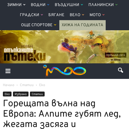
ЗИМНИ
ВОДНИ
ВЪЗДУШНИ
ПЛАНИНСКИ
ГРАДСКИ
БЯГАНЕ
ВЕЛО
МОТО
ОЩЕ СПОРТОВЕ
ХИЖА НА ГОДИНАТА
Начало
Статии
Еко
Еко
Избрано
Статии
Горещата вълна над
Европа: Алпите губят лед,
жегата засяга и