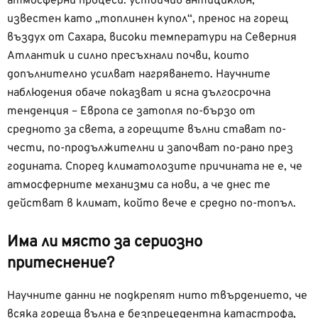
атмосферни процеси: устойчив антициклон,
известен като „топлинен купол“, пренос на горещ
въздух от Сахара, високи температури на Северния
Атлантик и силно пресъхнали почви, които
допълнително усилват нагряването. Научните
наблюдения обаче показват и ясна дългосрочна
тенденция – Европа се затопля по-бързо от
средното за света, а горещите вълни стават по-
чести, по-продължителни и започват по-рано през
годината. Според климатолозите причината не е, че
атмосферните механизми са нови, а че днес те
действат в климат, който вече е средно по-топъл.
Има ли място за сериозно
притеснение?
Научните данни не подкрепят нито твърдението, че
всяка гореща вълна е безпрецедентна катастрофа,