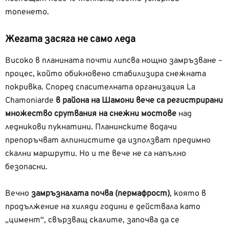
топенето.
Жегата засяга не само леда
Високо в планината почти липсва нощно замръзване –
процес, който обикновено стабилизира снежната
покривка. Според спасителната организация La
Chamoniarde
в района на Шамони вече са регистрирани
множество срутвания на снежни мостове
над
ледникови пукнатини. Планинските водачи
препоръчват алпинистите да използват предимно
скални маршрути. Но и те вече не са напълно
безопасни.
Вечно
замръзналата почва (пермафрост)
, която в
продължение на хиляди години е действала като
„цимент“, свързващ скалите, започва да се