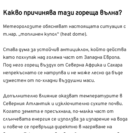
Какво причинява тази гореща вълна?
Метеоролозите обясняват настоящата ситуация с
т.нар. „топлинен купол“ (heat dome).
Става дума за устойчив антициклон, който действа
като похлупак над голяма част от Западна Европа.
Под него горещ въздух от Северна Африка и Сахара
непрекъснато се натрупва и не може лесно да бъде
изместен от по-хладни въздушни маси.
Допълнително влияние оказват температурите в
Северния Атлантик и изключително сухите почви.
Когато земята е пресъхнала, по-малка част от
слънчевата енергия се използва за изпарение на вода
и повече се превръща директно в нагряване на