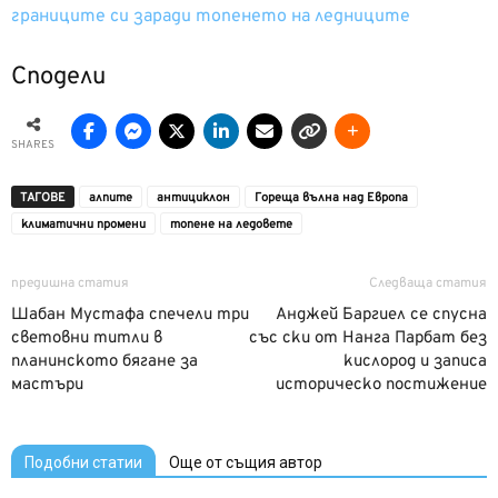
границите си заради топенето на ледниците
Сподели
SHARES
ТАГОВЕ
алпите
антициклон
Гореща вълна над Европа
климатични промени
топене на ледовете
предишна статия
Следваща статия
Шабан Мустафа спечели три
Анджей Баргиел се спусна
световни титли в
със ски от Нанга Парбат без
планинското бягане за
кислород и записа
мастъри
историческо постижение
Подобни статии
Още от същия автор