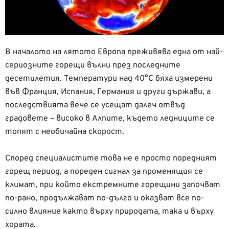
В началото на лятото Европа преживява една от най-
сериозните горещи вълни през последните
десетилетия. Температури над 40°C бяха измерени
във Франция, Испания, Германия и други държави, а
последствията вече се усещат далеч отвъд
градовете – високо в Алпите, където ледниците се
топят с необичайна скорост.
Според специалистите това не е просто поредният
горещ период, а пореден сигнал за променящия се
климат, при който екстремните горещини започват
по-рано, продължават по-дълго и оказват все по-
силно влияние както върху природата, така и върху
хората.