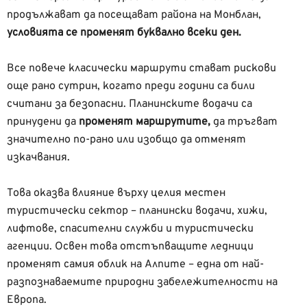
продължават да посещават района на Монблан,
условията се променят буквално всеки ден.
Все повече класически маршрути стават рискови
още рано сутрин, когато преди години са били
считани за безопасни. Планинските водачи са
принудени да
променят маршрутите,
да тръгват
значително по-рано или изобщо да отменят
изкачвания.
Това оказва влияние върху целия местен
туристически сектор – планински водачи, хижи,
лифтове, спасителни служби и туристически
агенции. Освен това отстъпващите ледници
променят самия облик на Алпите – една от най-
разпознаваемите природни забележителности на
Европа.