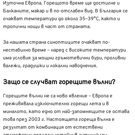
Източна Европа. Горещото време ще достигне и
Балканите, макар и в по-отслабен вид. В България се
очакват температури до около 35–39°C, както и
тропични нощи в част от страната.
За нашата страна синоптиците очакват по-
нестабилно време – наред с високите температури
има условия за мощни гръмотевични бури, проливни
валежи, градушки и локални наводнения.
Защо се случват горещите вълни?
Горещите вълни не са ново явление – Европа е
преживявала изключително горещи лета и в
миналото, като едно от най-запомнящите се остава
това през 2003 г. Настоящата гореща вълна е
резултат от комбинация от естествени