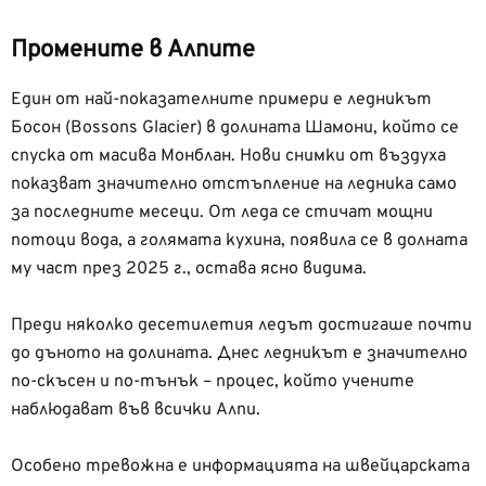
Промените в Алпите
Един от най-показателните примери е ледникът
Босон (Bossons Glacier) в долината Шамони, който се
спуска от масива Монблан. Нови снимки от въздуха
показват значително отстъпление на ледника само
за последните месеци. От леда се стичат мощни
потоци вода, а голямата кухина, появила се в долната
му част през 2025 г., остава ясно видима.
Преди няколко десетилетия ледът достигаше почти
до дъното на долината. Днес ледникът е значително
по-скъсен и по-тънък – процес, който учените
наблюдават във всички Алпи.
Особено тревожна е информацията на швейцарската