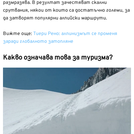
размразява. В резултат зачестяват скални
срутвания, някои от които са достатъчно големи, за
да затворят популярни алпийски маршрути.
Вижте още:
Тиери Рено: алпинизмът се променя
заради глобалното затопляне
Какво означава това за туризма?