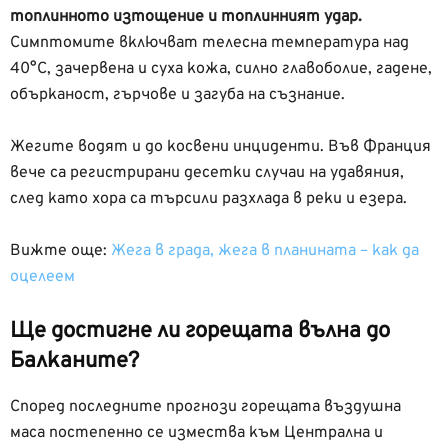
топлинното изтощение и топлинният удар.
Симптомите включват телесна температура над
40°C, зачервена и суха кожа, силно главоболие, гадене,
обърканост, гърчове и загуба на съзнание.
Жегите водят и до косвени инциденти. Във Франция
вече са регистрирани десетки случаи на удавяния,
след като хора са търсили разхлада в реки и езера.
Вижте още:
Жега в града, жега в планината – как да
оцелеем
Ще достигне ли горещата вълна до
Балканите?
Според последните прогнози горещата въздушна
маса постепенно се измества към Централна и