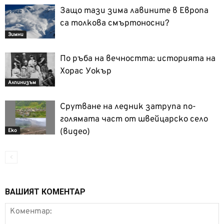
Защо тази зима лавините в Европа
са толкова смъртоносни?
Зимни
По ръба на вечността: историята на
Хорас Уокър
Алпинизъм
Срутване на ледник затрупа по-
голямата част от швейцарско село
(видео)
Еко
ВАШИЯТ КОМЕНТАР