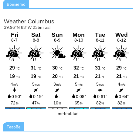
Времето
meteoblue
Тагове