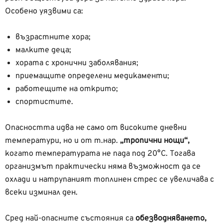
Особено уязвими са:
възрастните хора;
малките деца;
хората с хронични заболявания;
приемащите определени медикаменти;
работещите на открито;
спортистите.
Опасността идва не само от високите дневни
температури, но и от т.нар.
„тропични нощи“,
когато температурата не пада под 20°C. Тогава
организмът практически няма възможност да се
охлади и натрупаният топлинен стрес се увеличава с
всеки изминал ден.
Сред най-опасните състояния са
обезводняването,