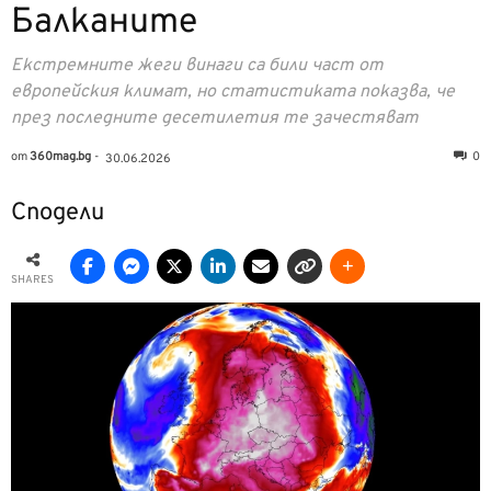
Балканите
Екстремните жеги винаги са били част от
европейския климат, но статистиката показва, че
през последните десетилетия те зачестяват
от
360mag.bg
-
0
30.06.2026
Сподели
SHARES