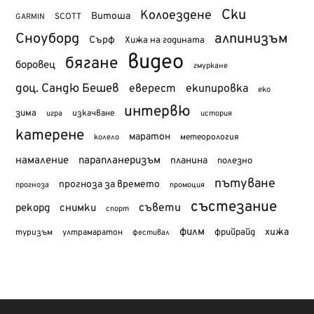
Ски
Колоездене
Витоша
SCOTT
GARMIN
Сноуборд
алпинизъм
Сърф
Хижа на годината
видео
бягане
боровец
гмуркане
доц. Сандю Бешев
еверест
екипировка
еко
интервю
зима
изкачване
история
игра
катерене
маратон
метеорология
колело
намаление
парапланеризъм
планина
полезно
пътуване
прогноза за времето
прогноза
промоция
състезание
съвети
рекорд
снимки
спорт
филм
хижа
туризъм
фрийрайд
ултрамаратон
фестивал