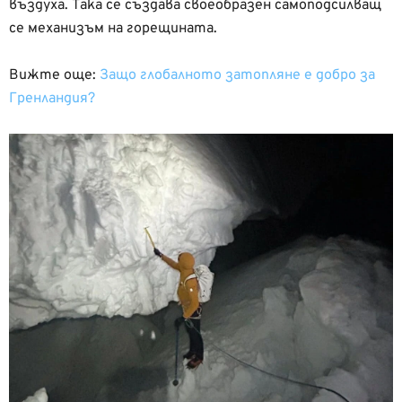
въздуха. Така се създава своеобразен самоподсилващ
се механизъм на горещината.
Вижте още:
Защо глобалното затопляне е добро за
Гренландия?