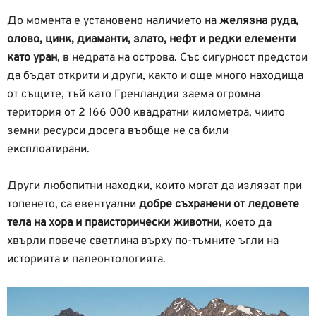
До момента е установено наличието на
желязна руда,
олово, цинк, диаманти, злато, нефт и редки елементи
като уран
, в недрата на острова. Със сигурност предстои
да бъдат открити и други, както и още много находища
от същите, тъй като Гренландия заема огромна
територия от 2 166 000 квадратни километра, чиито
земни ресурси досега въобще не са били
експлоатирани.
Други любопитни находки, които могат да излязат при
топенето, са евентуални
добре съхранени от ледовете
тела на хора и праисторически животни
, което да
хвърли повече светлина върху по-тъмните ъгли на
историята и палеонтологията.