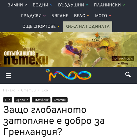
ЗИМНИ
ВОДНИ
ВЪЗДУШНИ
ПЛАНИНСКИ
ГРАДСКИ
БЯГАНЕ
ВЕЛО
МОТО
ОЩЕ СПОРТОВЕ
ХИЖА НА ГОДИНАТА
Начало
Статии
Еко
Еко
Избрано
Пътуване
Статии
Защо глобалното
затопляне е добро за
Гренландия?