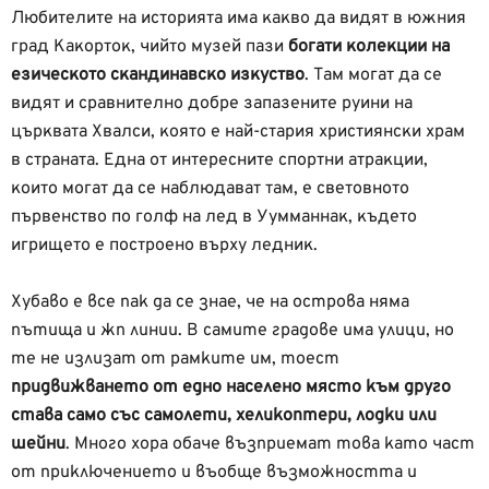
Любителите на историята има какво да видят в южния
град Какорток, чийто музей пази
богати колекции на
езическото скандинавско изкуство
. Там могат да се
видят и сравнително добре запазените руини на
църквата Хвалси, която е най-стария християнски храм
в страната. Една от интересните спортни атракции,
които могат да се наблюдават там, е световното
първенство по голф на лед в Уумманнак, където
игрището е построено върху ледник.
Хубаво е все пак да се знае, че на острова няма
пътища и жп линии. В самите градове има улици, но
те не излизат от рамките им, тоест
придвижването от едно населено място към друго
става само със самолети, хеликоптери, лодки или
шейни
. Много хора обаче възприемат това като част
от приключението и въобще възможността и