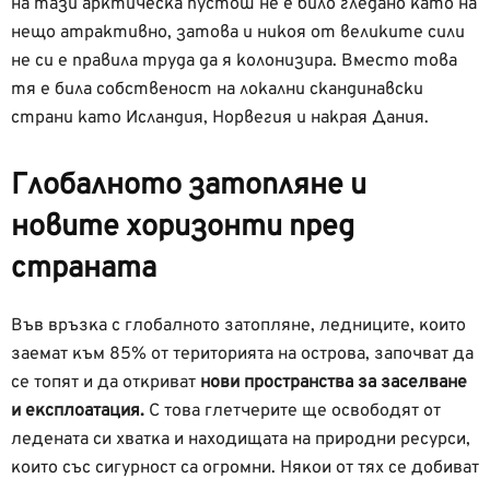
на тази арктическа пустош не е било гледано като на
нещо атрактивно, затова и никоя от великите сили
не си е правила труда да я колонизира. Вместо това
тя е била собственост на локални скандинавски
страни като Исландия, Норвегия и накрая Дания.
Глобалното затопляне и
новите хоризонти пред
страната
Във връзка с глобалното затопляне, ледниците, които
заемат към 85% от територията на острова, започват да
се топят и да откриват
нови пространства
за заселване
и експлоатация.
С това глетчерите ще освободят от
ледената си хватка и находищата на природни ресурси,
които със сигурност са огромни. Някои от тях се добиват