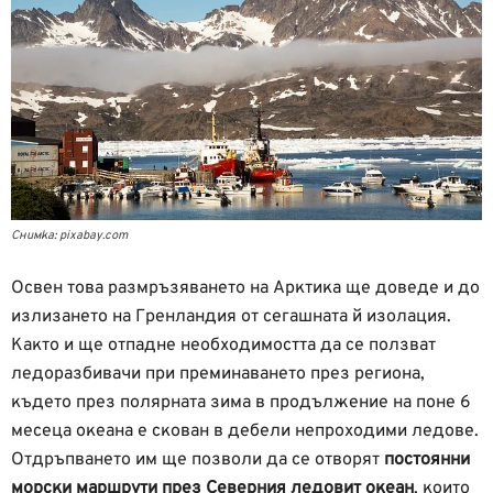
Снимка: pixabay.com
Освен това размръзяването на Арктика ще доведе и до
излизането на Гренландия от сегашната й изолация.
Както и ще отпадне необходимостта да се ползват
ледоразбивачи при преминаването през региона,
където през полярната зима в продължение на поне 6
месеца океана е скован в дебели непроходими ледове.
Отдръпването им ще позволи да се отворят
постоянни
морски маршрути през Северния ледовит океан
, които