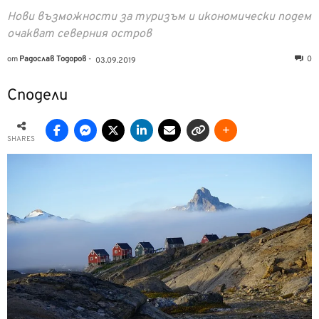
Нови възможности за туризъм и икономически подем
очакват северния остров
от
Радослав Тодоров
-
0
03.09.2019
Сподели
SHARES