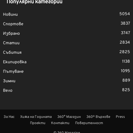
Популярни категории
5054
Новини
3837
Спортове
3747
Избрано
2834
Статии
2825
Събития
1138
Екипировка
1095
Пътуване
889
Зимни
825
Вело
За Нас
Хижа на Годината
360° Магазин
360º Върхове
Press
Проекти
Контакти
Поверителност