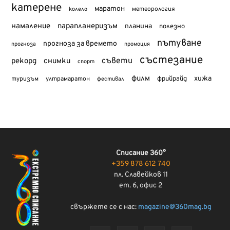
катерене
маратон
метеорология
колело
намаление
парапланеризъм
планина
полезно
пътуване
прогноза за времето
прогноза
промоция
състезание
съвети
рекорд
снимки
спорт
филм
хижа
туризъм
фрийрайд
ултрамаратон
фестивал
Списание 360°
+359 878 612 740
пл. Славейков 11
ет. 6, офис 2
свържете се с нас:
magazine@360mag.bg