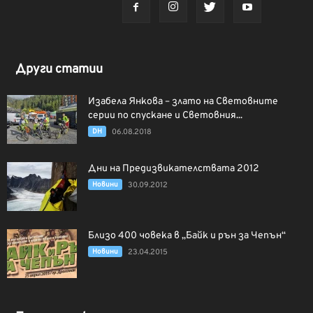
Други статии
Изабела Янкова – злато на Световните
серии по спускане и Световния...
DH
06.08.2018
Дни на Предизвикателствата 2012
Новини
30.09.2012
Близо 400 човека в „Байк и рън за Чепън“
Новини
23.04.2015