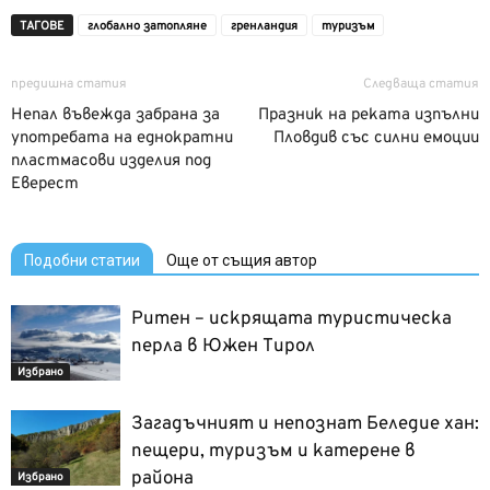
ТАГОВЕ
глобално затопляне
гренландия
туризъм
предишна статия
Следваща статия
Непал въвежда забрана за
Празник на реката изпълни
употребата на еднократни
Пловдив със силни емоции
пластмасови изделия под
Еверест
Подобни статии
Още от същия автор
Ритен – искрящата туристическа
перла в Южен Тирол
Избрано
Загадъчният и непознат Беледие хан:
пещери, туризъм и катерене в
района
Избрано