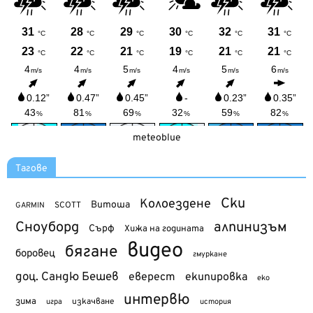
meteoblue
Тагове
Ски
Колоездене
Витоша
SCOTT
GARMIN
Сноуборд
алпинизъм
Сърф
Хижа на годината
видео
бягане
боровец
гмуркане
доц. Сандю Бешев
еверест
екипировка
еко
интервю
зима
изкачване
история
игра