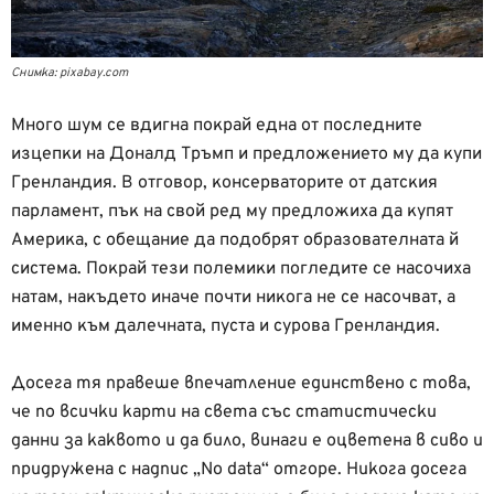
Снимка: pixabay.com
Много шум се вдигна покрай една от последните
изцепки на Доналд Тръмп и предложението му да купи
Гренландия. В отговор, консерваторите от датския
парламент, пък на свой ред му предложиха да купят
Америка, с обещание да подобрят образователната й
система. Покрай тези полемики погледите се насочиха
натам, накъдето иначе почти никога не се насочват, а
именно към далечната, пуста и сурова Гренландия.
Досега тя правеше впечатление единствено с това,
че по всички карти на света със статистически
данни за каквото и да било, винаги е оцветена в сиво и
придружена с надпис „No data“ отгоре. Никога досега