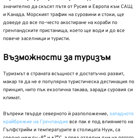
значително да скъсят пътя от Русия и Европа към САЩ
и Канада. Морският трафик на суровини и стоки, ще
доведе до все по-често акостиране на кораби по
гренландските пристанища, което ще води и до все
повече заселници и туристи.
Възможности за туризъм
Туризмът в страната всъщност е достатъчно развит,
макар тя да не е популярна туристическа дестинация по
принцип, нито пък екзотична такава, заради суровия си
климат.
Въпреки твърде северното ѝ разположение,
западното
крайбрежие на Гренландия
все пак е под влиянието на
Гълфстрийм и температурите в столицата Нуук, са
средно между -8° и +7°С, а през отделни дни на лятото