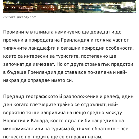
Снимка: pixabay.com
Промените в климата неминуемо ще доведат и до
промени в природата на Гренландия и голяма част от
типичните ландшафти и сегашни природни особености,
които са интересни за туристите, постепенно ще
започнат да изчезват. Но от друга страна пък предстои
в бъдеще Гренландия да става все по-зелена и най-
накрая да оправдае името си.
Предвид географското й разположение и релеф, един
ден когато глетчерите трайно се отдръпнат, най-
вероятно тя ще заприлича на нещо средно между
Норвегия и Канада, което едва ли би навредило на
икономиката или на туризма й, тъкмо обратното – все
по-често погледите ще се отправят натам.