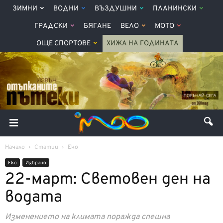
ЗИМНИ
ВОДНИ
ВЪЗДУШНИ
ПЛАНИНСКИ
ГРАДСКИ
БЯГАНЕ
ВЕЛО
МОТО
ОЩЕ СПОРТОВЕ
ХИЖА НА ГОДИНАТА
Начало
Статии
Еко
Еко
Избрано
22-март: Световен ден на
водата
Изменението на климата поражда спешна