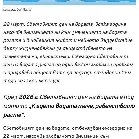
снимка: UN Water
22 март, Световният ден на водата, всяка година
насочва вниманието ни към значението на водата,
ролята ѝ в човешкия живот и нейното въздействие
върху жизненоважни за съществуването на
планетата ни, екосистеми. Ежегодно Световният
ден на водата засяга по един важен глобален проблем
и призовава обществото да подходи отговорно към
този незаменим ресурс.
През
2026 г.
Световният ден на водата е под
мотото
„Където водата тече, равенството
расте“.
Световният ден на водата, отбелязван ежегодно на
22 март, насочва глобалното внимание към