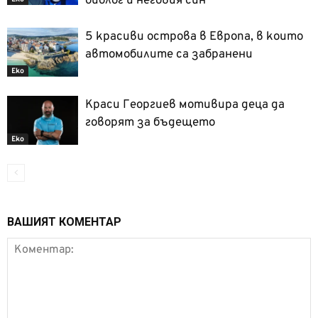
биолог и неговия син
5 красиви острова в Европа, в които
автомобилите са забранени
Еко
Краси Георгиев мотивира деца да
говорят за бъдещето
Еко
ВАШИЯТ КОМЕНТАР