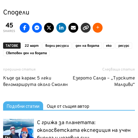
Сподели
45
SHARES
ТАГОВЕ
22 март
водни ресурси
ден на водата
еко
ресурс
Световен ден на водата
предишна статия
Следваща статия
Къде да карам: 5 леки
Езерото Салда – „Турските
веломаршрута около Смолян
Малдиви“
Подобни статии
Още от същия автор
С грижа за планетата:
околосветската експедиция на учен
Еко