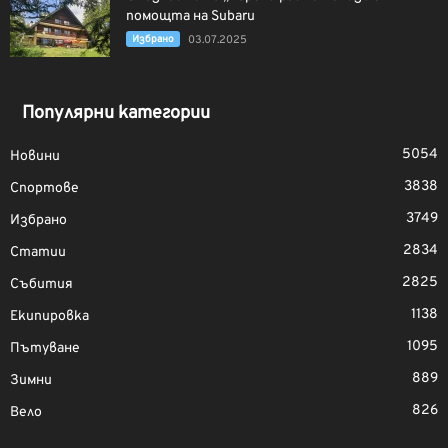
помощта на Subaru
Избрано
03.07.2025
Популярни категории
5054
Новини
3838
Спортове
3749
Избрано
2834
Статии
2825
Събития
1138
Екипировка
1095
Пътуване
889
Зимни
826
Вело