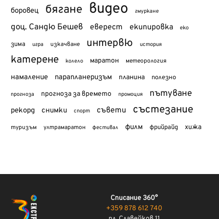
видео
бягане
боровец
гмуркане
доц. Сандю Бешев
еверест
екипировка
еко
интервю
зима
изкачване
история
игра
катерене
маратон
метеорология
колело
намаление
парапланеризъм
планина
полезно
пътуване
прогноза за времето
прогноза
промоция
състезание
съвети
рекорд
снимки
спорт
филм
хижа
туризъм
фрийрайд
ултрамаратон
фестивал
Списание 360°
+359 878 612 740
пл. Славейков 11