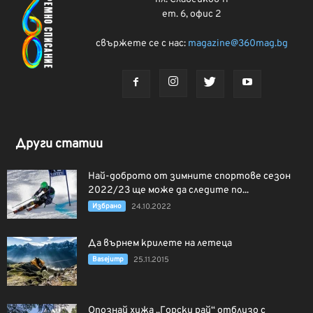
ет. 6, офис 2
свържете се с нас:
magazine@360mag.bg
Други статии
Най-доброто от зимните спортове сезон
2022/23 ще може да следите по...
Избрано
24.10.2022
Да върнем крилете на летеца
Basejump
25.11.2015
Опознай хижа „Горски рай“ отблизо с