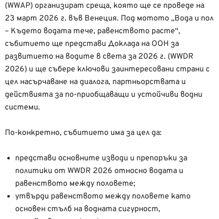
(WWAP) организират среща, която ще се проведе на
23 март 2026 г. във Венеция. Под мотото „Вода и пол
– Където водата тече, равенството расте“,
събитието ще представи Доклада на ООН за
развитието на водите в света за 2026 г. (WWDR
2026) и ще събере ключови заинтересовани страни с
цел насърчаване на диалога, партньорствата и
действията за по-приобщаващи и устойчиви водни
системи.
По-конкретно, събитието има за цел да:
представи основните изводи и препоръки за
политики от WWDR 2026 относно водата и
равенството между половете;
утвърди равенството между половете като
основен стълб на водната сигурност,