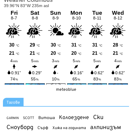
meteoblue
Тагове
Ски
Колоездене
Витоша
SCOTT
GARMIN
Сноуборд
алпинизъм
Сърф
Хижа на годината