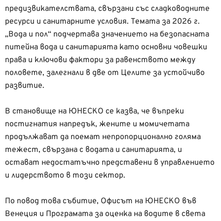
предизвикателствата, свързани със сладководните
ресурси и санитарните условия. Темата за 2026 г.
„Вода и пол“ подчертава значението на безопасната
питейна вода и санитарията като основни човешки
права и ключови фактори за равенството между
половете, залегнали в две от Целите за устойчиво
развитие.
В становище на ЮНЕСКО се казва, че въпреки
постигнатия напредък, жените и момичетата
продължават да поемат непропорционално голяма
тежест, свързана с водата и санитарията, и
остават недостатъчно представени в управлението
и лидерството в този сектор.
По повод това събитие, Офисът на ЮНЕСКО във
Венеция и Програмата за оценка на водите в света