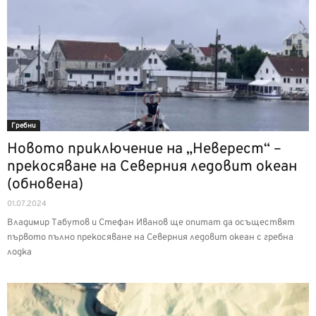
Гребни
Новото приключение на „Неверест“ –
прекосяване на Северния ледовит океан
(обновена)
01.07.2024
Владимир Табутов и Стефан Иванов ще опитат да осъществят
първото пълно прекосяване на Севeрния ледовит океан с гребна
лодка