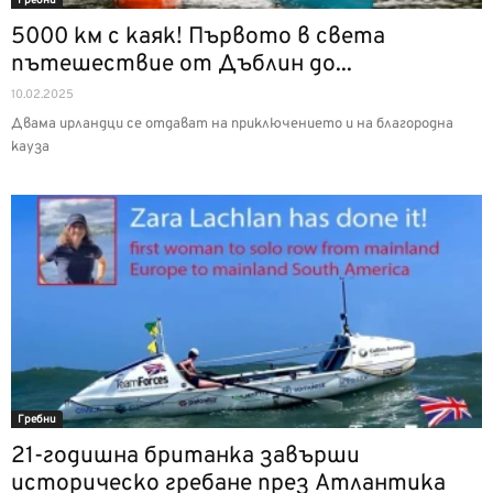
Гребни
5000 км с каяк! Първото в света
пътешествие от Дъблин до...
10.02.2025
Двама ирландци се отдават на приключението и на благородна
кауза
Гребни
21-годишна британка завърши
историческо гребане през Атлантика