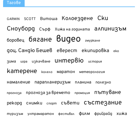
Тагове
Ски
Колоездене
Витоша
SCOTT
GARMIN
Сноуборд
алпинизъм
Сърф
Хижа на годината
видео
бягане
боровец
гмуркане
доц. Сандю Бешев
еверест
екипировка
еко
интервю
зима
изкачване
история
игра
катерене
маратон
метеорология
колело
намаление
парапланеризъм
планина
полезно
пътуване
прогноза за времето
прогноза
промоция
състезание
съвети
рекорд
снимки
спорт
филм
хижа
туризъм
фрийрайд
ултрамаратон
фестивал