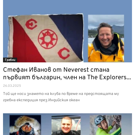
Гребни
Стефан Иванов от Neverest стана
първият българин, член на The Explorers...
26.03.2025
Той ще носи знамето на клуба по време на предстоящата му
гребна експедиция през Индийския океан