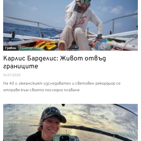
Гребни
Карлис Барделис: Живот отвъд
границите
16.07.2026
На 40 г. океанският изследовател и световен рекордьор се
отправя към своето последно плаване