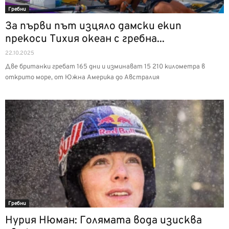
Гребни
За първи път изцяло дамски екип
прекоси Тихия океан с гребна...
22.10.2025
Две британки гребат 165 дни и изминават 15 210 километра в
открито море, от Южна Америка до Австралия
Гребни
Нурия Нюман: Голямата вода изисква