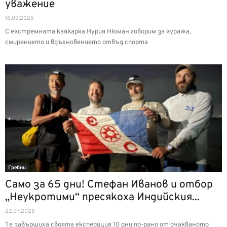
уважение
16.09.2025
С екстремната каякарка Нурия Нюман говорим за куража,
смирението и вдъхновението отвъд спорта
Гребни
Само за 65 дни! Стефан Иванов и отбор
„Неукротими“ пресякоха Индийския...
22.07.2025
Те завършиха своята експедиция 10 дни по-рано от очакваното