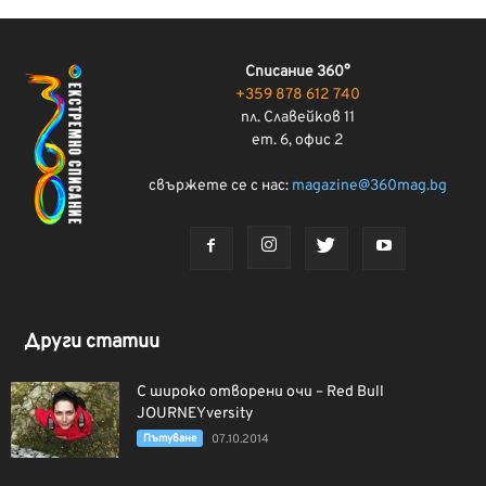
Списание 360°
+359 878 612 740
пл. Славейков 11
ет. 6, офис 2
свържете се с нас:
magazine@360mag.bg
Други статии
С широко отворени очи – Red Bull
JOURNEYversity
Пътуване
07.10.2014