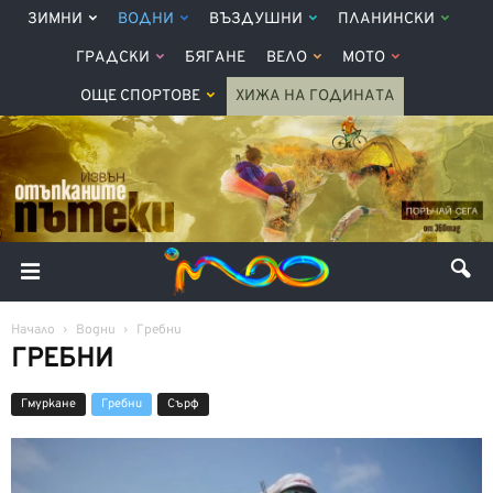
ЗИМНИ
ВОДНИ
ВЪЗДУШНИ
ПЛАНИНСКИ
ГРАДСКИ
БЯГАНЕ
ВЕЛО
МОТО
ОЩЕ СПОРТОВЕ
ХИЖА НА ГОДИНАТА
Начало
Водни
Гребни
ГРЕБНИ
Гмуркане
Гребни
Сърф