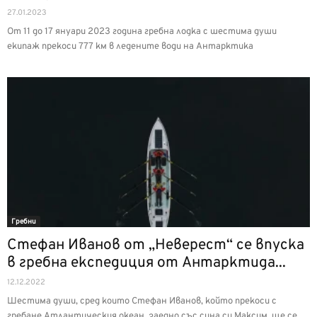
27.01.2023
От 11 до 17 януари 2023 година гребна лодка с шестима души
екипаж прекоси 777 км в ледените води на Антарктика
Гребни
Стефан Иванов от „Неверест“ се впуска
в гребна експедиция от Антарктида...
12.12.2022
Шестима души, сред които Стефан Иванов, който прекоси с
гребане Атлантическия океан, заедно със сина си Максим, ще се