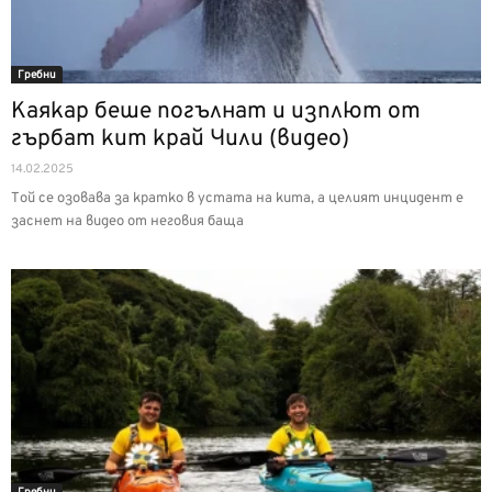
Гребни
Каякар беше погълнат и изплют от
гърбат кит край Чили (видео)
14.02.2025
Той се озовава за кратко в устата на кита, а целият инцидент е
заснет на видео от неговия баща