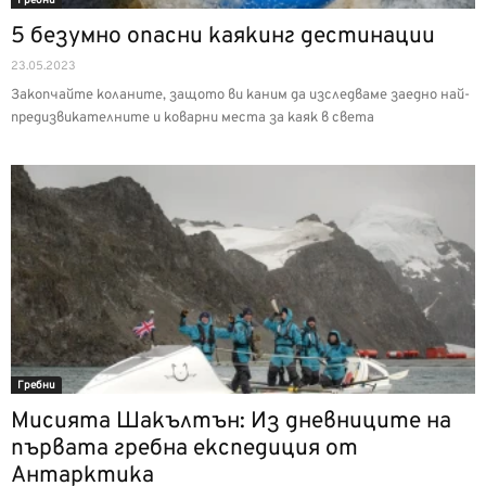
Гребни
5 безумно опасни каякинг дестинации
23.05.2023
Закопчайте коланите, защото ви каним да изследваме заедно най-
предизвикателните и коварни места за каяк в света
Гребни
Мисията Шакълтън: Из дневниците на
първата гребна експедиция от
Антарктика