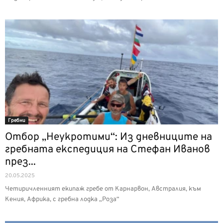
Гребни
Отбор „Неукротими“: Из дневниците на
гребната експедиция на Стефан Иванов
през...
20.05.2025
Четиричленният екипаж гребе от Карнарвон, Австралия, към
Кения, Африка, с гребна лодка „Роза“