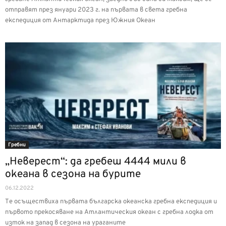
отправят през януари 2023 г. на първата в света гребна
експедиция от Антарктида през Южния Океан
Гребни
„Неверест“: да гребеш 4444 мили в
океана в сезона на бурите
06.12.2022
Те осъществиха първата българска океанска гребна експедиция и
първото прекосяване на Атлантическия океан с гребна лодка от
изток на запад в сезона на ураганите