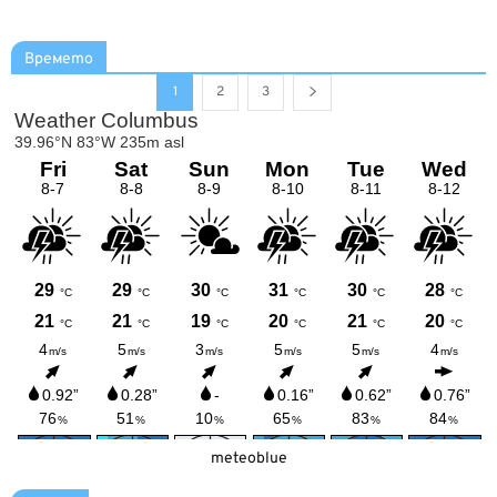
Времето
1
2
3
meteoblue