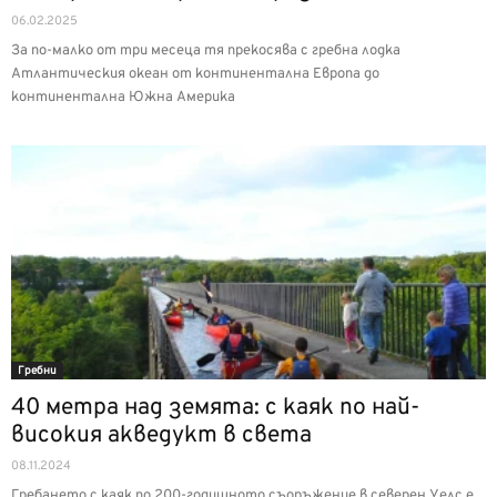
06.02.2025
За по-малко от три месеца тя прекосява с гребна лодка
Атлантическия океан от континентална Европа до
континентална Южна Америка
Гребни
40 метра над земята: с каяк по най-
високия акведукт в света
08.11.2024
Гребането с каяк по 200-годишното съоръжение в северен Уелс е