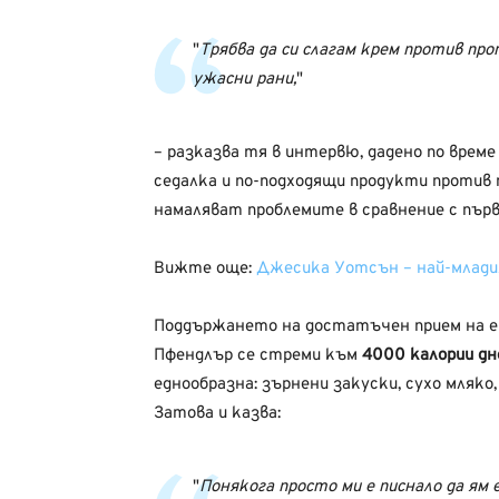
Трябва да си слагам крем против про
ужасни рани,
– разказва тя в интервю, дадено по време
седалка и по-подходящи продукти против 
намаляват проблемите в сравнение с първ
Вижте още:
Джесика Уотсън – най-младия 
Поддържането на достатъчен прием на ен
Пфендлър се стреми към
4000 калории дн
еднообразна: зърнени закуски, сухо мляко
Затова и казва:
Понякога просто ми е писнало да ям 