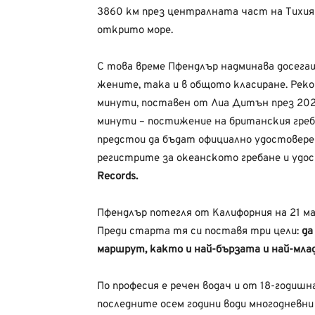
3860 км през централната част на Тихия 
открито море.
С това време Пфендлър надминава досег
жените, така и в общото класиране. Рек
минути, поставен от Лиа Дитън през 202
минути – постижение на британския греб
предстои да бъдат официално удостовер
регистрите за океанското гребане и удо
Records.
Пфендлър потегля от Калифорния на 21 май
Преди старта тя си поставя три цели:
да
маршрут, както и най-бързата и най-млад
По професия е речен водач и от 18-годиш
последните осем години води многодневн