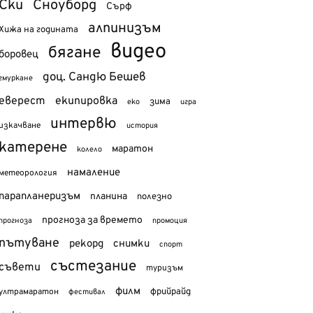
Ски
Сноуборд
Сърф
алпинизъм
Хижа на годината
видео
бягане
боровец
доц. Сандю Бешев
гмуркане
еверест
екипировка
зима
еко
игра
интервю
изкачване
история
катерене
маратон
колело
намаление
метеорология
парапланеризъм
планина
полезно
прогноза за времето
прогноза
промоция
пътуване
рекорд
снимки
спорт
състезание
съвети
туризъм
филм
фрийрайд
ултрамаратон
фестивал