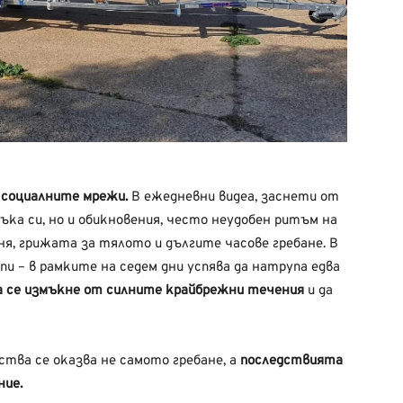
 социалните мрежи.
В ежедневни видеа, заснети от
ъка си, но и обикновения, често неудобен ритъм на
ня, грижата за тялото и дългите часове гребане. В
и – в рамките на седем дни успява да натрупа едва
а се измъкне от силните крайбрежни течения
и да
тва се оказва не самото гребане, а
последствията
ие.