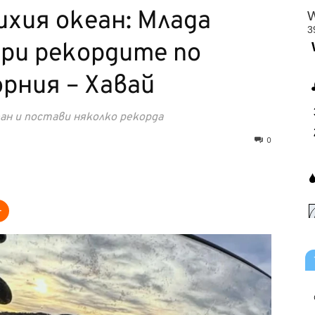
Тихия океан: Млада
ри рекордите по
рния – Хавай
ан и постави няколко рекорда
0