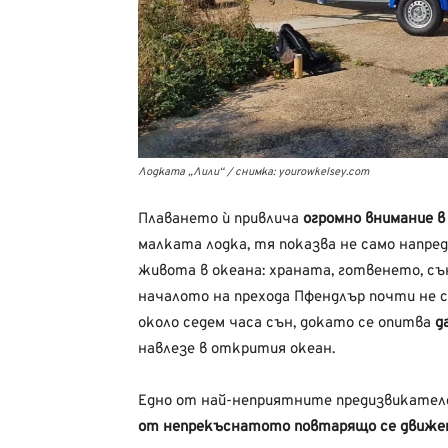
Лодката „Лили“ / снимка: yourowkelsey.com
Плаването ѝ привлича
огромно внимание в
малката лодка, тя показва не само напред
живота в океана: храната, готвенето, съ
началото на прехода Пфендлър почти не сп
около седем часа сън, докато се опитва
д
навлезе в открития океан.
Едно от най-неприятните предизвикателс
от непрекъснатото повтарящо се движен