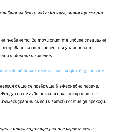
триване на всеки няколко часа, иначе ще получа
 на плаването. За този опит тя избира специална
протриване, които според нея значително
ото ѝ океанско гребане.
човек, обиколил света сам с лодка, без спиране
ергия също се превръща в ежедневна задача.
евно
, за да не губи тегло и сила, но храната е
, въглехидратни смеси и готови ястия за преходи.
едно и също. Разнообразието е ограничено и