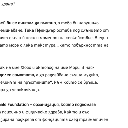
храна.
той
би се считал за платно
, а това би нарушило
еминаване. Така Пфендлър остава под слънцето от
ят океан ѝ носи и моменти на спокойствие. В един
ато море с лека текстура, „като повърхността на
ак на име Хюго и октопод на име Мори. В най-
долее самотата,
а за разсейване слуша музика,
стелинът на пръстените“, към който се връща,
ра за успокояваща.
ale Foundation – организация, която подпомага
а психично и физическо здраве, както и със
лизирана подкрепа от фондацията след травматичен