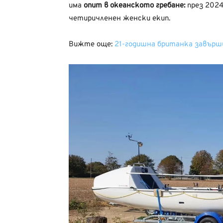
има
опит в океанското гребане:
през 2024
четиричленен женски екип.
Вижте още:
21-годишна британка завърш