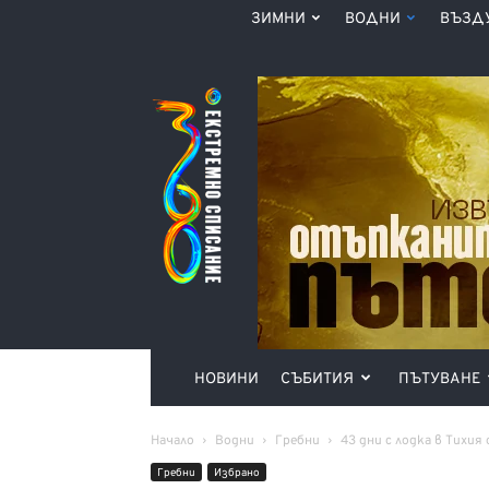
ЗИМНИ
ВОДНИ
ВЪЗД
Списание
360°
НОВИНИ
СЪБИТИЯ
ПЪТУВАНЕ
Начало
Водни
Гребни
43 дни с лодка в Тихия
Гребни
Избрано