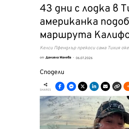
43 дни с лодка в 
американка подоб
маршрута Калифо
Келси Пфендлър прекоси сама Тихия оке
от
Даниела Манева
-
06.07.2026
Сподели
SHARES