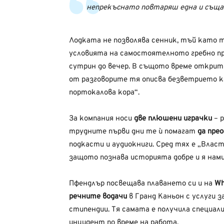
непрекъснато повтаряш една и съща 
Лодката не позволява сенник, тъй като 
условията на самостоятелното гребно пр
сутрин до вечер. В същото време открити
от разговорите тя описва безветрието к
портокалова кора“.
За компания носи
две плюшени играчки
– р
трудните първи дни те ѝ помагат
да прео
подкасти и аудиокниги. Сред тях е „Вла
защото познава историята добре и я нами
Пфендлър посвещава плаването си и на
Wh
речните водачи
в Гранд Каньон с услуги з
стипендии. Тя самата е получила специа
инцидент по време на работа.