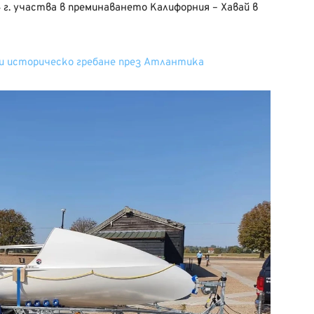
 г. участва в преминаването Калифорния – Хавай в
и историческо гребане през Атлантика