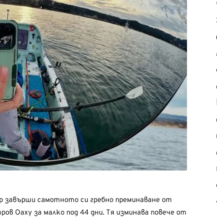
р завърши самотното си гребно преминаване от
ров Оаху за малко под 44 дни. Тя изминава повече от