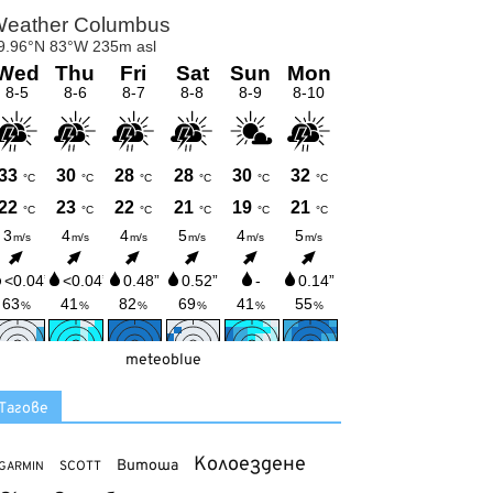
meteoblue
Тагове
Колоездене
Витоша
SCOTT
GARMIN