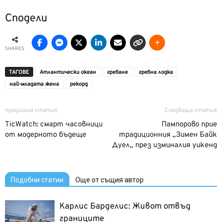
Сподели
SHARES
ТАГОВЕ
Атлантически океан
гребане
гребна лодка
най-младата жена
рекорд
предишна статия
Следваща статия
TicWatch: смарт часовници
Пампорово прие
от модерното бъдеще
традиционния „Зимен Байк
Дуел„ през изминалия уикенд
Подобни статии
Още от същия автор
Карлис Барделис: Живот отвъд
границите