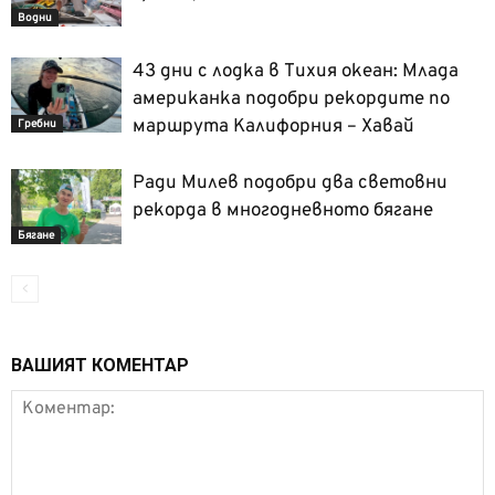
Водни
43 дни с лодка в Тихия океан: Млада
американка подобри рекордите по
маршрута Калифорния – Хавай
Гребни
Ради Милев подобри два световни
рекорда в многодневното бягане
Бягане
ВАШИЯТ КОМЕНТАР