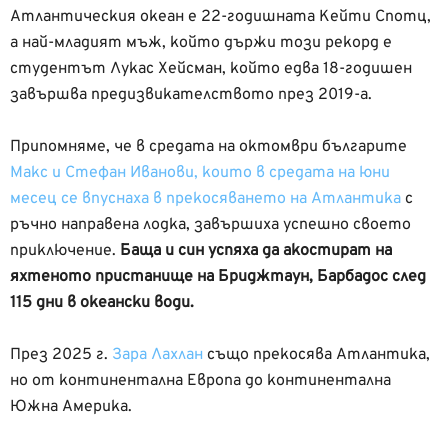
Атлантическия океан е 22-годишната Кейти Спотц,
а най-младият мъж, който държи този рекорд е
студентът Лукас Хейсман, който едва 18-годишен
завършва предизвикателството през 2019-а.
Припомняме, че в средата на октомври българите
Макс и Стефан Иванови, които в средата на юни
месец се впуснаха в прекосяването на Атлантика
с
ръчно направена лодка, завършиха успешно своето
приключение.
Баща и син успяха да акостират на
яхтеното пристанище на Бриджтаун, Барбадос след
115 дни в океански води.
През 2025 г.
Зара Лахлан
също прекосява Атлантика,
но от континентална Европа до континентална
Южна Америка.