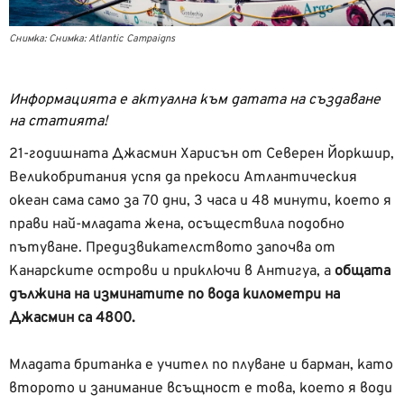
Снимка: Снимка: Atlantic Campaigns
Информацията е актуална към датата на създаване
на статията!
21-годишната Джасмин Харисън от Северен Йоркшир,
Великобритания успя да прекоси Атлантическия
океан сама само за 70 дни, 3 часа и 48 минути, което я
прави най-младата жена, осъществила подобно
пътуване. Предизвикателството започва от
Канарските острови и приключи в Антигуа, а
общата
дължина на изминатите по вода километри на
Джасмин са 4800.
Младата британка е учител по плуване и барман, като
второто и занимание всъщност е това, което я води