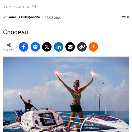
Тя е само на 21!
от
Анелия Никифорова
-
0
23.02.2021
Сподели
SHARES