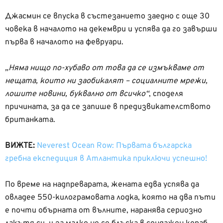
Джасмин се впуска в състезанието заедно с още 30
човека в началото на декември и успява да го завърши
първа в началото на февруари.
„Няма нищо по-хубаво от това да се измъкваме от
нещата, които ни заобикалят – социалните мрежи,
лошите новини, буквално от всичко“
, споделя
причината, за да се запише в предизвикателството
британката.
ВИЖТЕ:
Neverest Ocean Row: Първата българска
гребна експедиция в Атлантика приключи успешно!
По време на надпреварата, жената едва успява да
овладее 550-килограмовата лодка, която на два пъти
е почти обърната от вълните, наранява сериозно