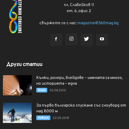
пл. Славейков 11
ет. 6, офис 2
свържете се с нас:
magazine@360mag.bg
Други статии
Кънки, ролери, блейдове – имената са много,
но историята – една
Blade
02.08.2010
За първо българско спускане със сноуборд от
над 8000 м
Новини
22.05.2018