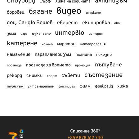
Сноуборд
алпинизъм
Сърф
Хижа на годината
видео
бягане
боровец
гмуркане
доц. Сандю Бешев
еверест
екипировка
еко
интервю
зима
изкачване
история
игра
катерене
маратон
метеорология
колело
намаление
парапланеризъм
планина
полезно
пътуване
прогноза за времето
прогноза
промоция
състезание
съвети
рекорд
снимки
спорт
филм
хижа
туризъм
фрийрайд
ултрамаратон
фестивал
Списание 360°
+359 878 612 740