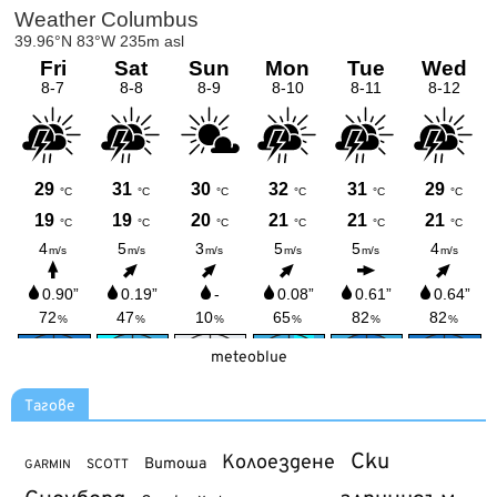
meteoblue
Тагове
Ски
Колоездене
Витоша
SCOTT
GARMIN