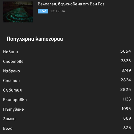
Велоалея, вдъхновена от Ван Гог
Вело
19.11.2014
Популярни категории
5054
Новини
3838
Спортове
3749
Избрано
2834
Статии
2825
Събития
1138
Екипировка
1095
Пътуване
889
Зимни
826
Вело