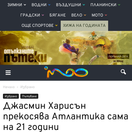
ЗИМНИ
ВОДНИ
ВЪЗДУШНИ
ПЛАНИНСКИ
ГРАДСКИ
БЯГАНЕ
ВЕЛО
МОТО
ОЩЕ СПОРТОВЕ
ХИЖА НА ГОДИНАТА
Начало
Избрано
Избрано
Пътуване
Джасмин Харисън
прекосява Атлантика сама
на 21 години