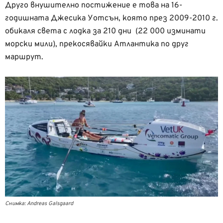
Друго внушително постижение е това на 16-
годишната Джесика Уотсън, която през 2009-2010 г.
обикаля света с лодка за 210 дни (22 000 изминати
морски мили), прекосявайки Атлантика по друг
маршрут.
Снимка: Andreas Galsgaard