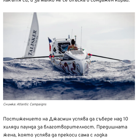
лакътя си, и за малко не се блъска в сондажен кораб.
Снимка: Atlantic Campaigns
Постижението на Джасмин успява да събере над 10
хиляди паунда за благотворителност. Предишната
жена, която успява да прекоси сама с лодка