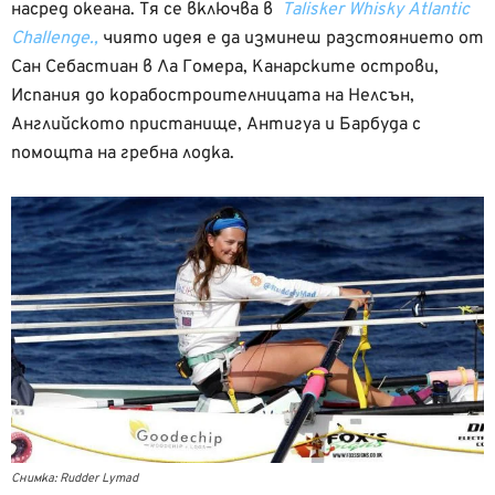
насред океана. Тя се включва в
Talisker Whisky Atlantic
Challenge.,
чиято идея е да изминеш разстоянието от
Сан Себастиан в Ла Гомера, Канарските острови,
Испания до корабостроителницата на Нелсън,
Английското пристанище, Антигуа и Барбуда с
помощта на гребна лодка.
Снимка: Rudder Lymad