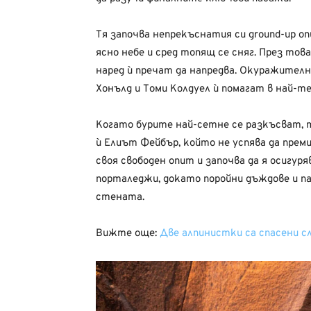
Тя започва непрекъснатия си ground-up опи
ясно небе и сред топящ се сняг. През то
наред ѝ пречат да напредва. Окуражител
Хонълд и Томи Колдуел ѝ помагат в най-
Когато бурите най-сетне се разкъсват, 
ѝ Елиът Фейбър, който не успява да пре
своя свободен опит и започва да я осигу
порталеджи, докато поройни дъждове и п
стената.
Вижте още:
Две алпинистки са спасени сл