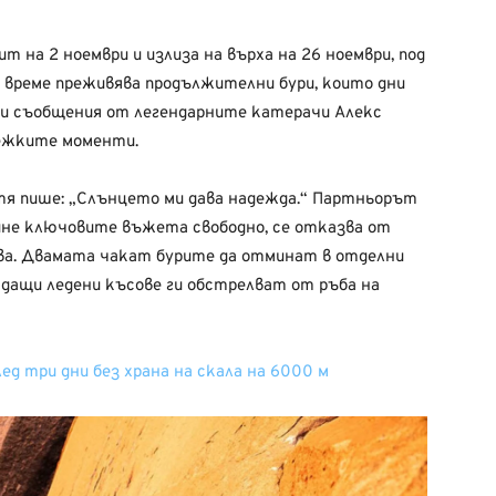
т на 2 ноември и излиза на върха на 26 ноември, под
ва време преживява продължителни бури, които дни
ни съобщения от легендарните катерачи Алекс
тежките моменти.
тя пише: „Слънцето ми дава надежда.“ Партньорът
мине ключовите въжета свободно, се отказва от
рява. Двамата чакат бурите да отминат в отделни
адащи ледени късове ги обстрелват от ръба на
ед три дни без храна на скала на 6000 м