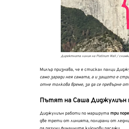
Директната линия на Platinum Wall / снимка:
Милър признава, че е стискал палци Дидж
само заради нея самата, а и защото е ст
отне толкова време, за да се превърне от
Пътят на Саша Диджулиън по
Диджулиън работи по маршрута
три поре
две трети от линията, полирани от ледни
да разучи финалните ключови пасажи.