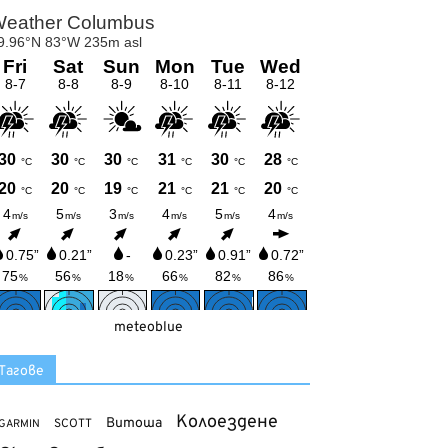
meteoblue
Тагове
Колоездене
Витоша
SCOTT
GARMIN