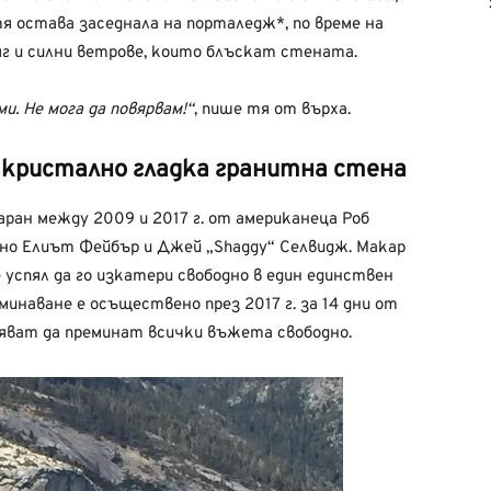
тя остава заседнала на порталедж*, по време на
яг и силни ветрове, които блъскат стената.
и. Не мога да повярвам!“
, пише тя от върха.
о кристално гладка гранитна стена
аран между 2009 и 2017 г. от американеца Роб
лно Елиът Фейбър и Джей „Shaggy“ Селвидж. Макар
 успял да го изкатери свободно в един единствен
инаване е осъществено през 2017 г. за 14 дни от
пяват да преминат всички въжета свободно.