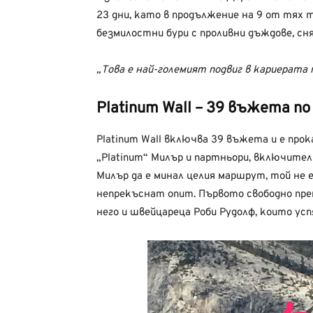
23 дни, като в продължение на 9 от тях 
безмилостни бури с проливни дъждове, сн
„Това е най-големият подвиг в кариерата м
Platinum Wall – 39 въжета п
Platinum Wall включва 39 въжета и е прок
„Platinum“ Милър и партньори, включите
Милър да е минал целия маршрут, той не е
непрекъснат опит. Първото свободно прем
него и швейцареца Роби Рудолф, които ус