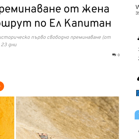
преминаване от жена
ршрут по Ел Капитан
сторическо първо свободно преминаване (от
 23 дни
0