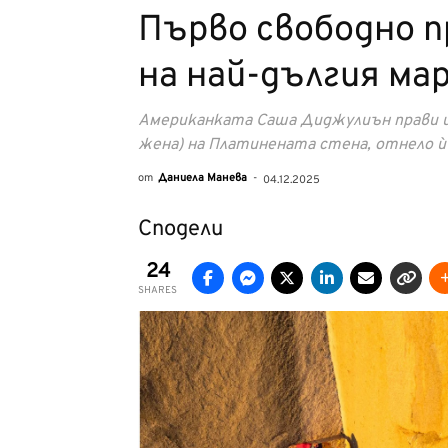
Първо свободно 
на най-дългия ма
Американката Саша Диджулиън прави и
жена) на Платинената стена, отнело ѝ
от
Даниела Манева
-
04.12.2025
Сподели
24
SHARES