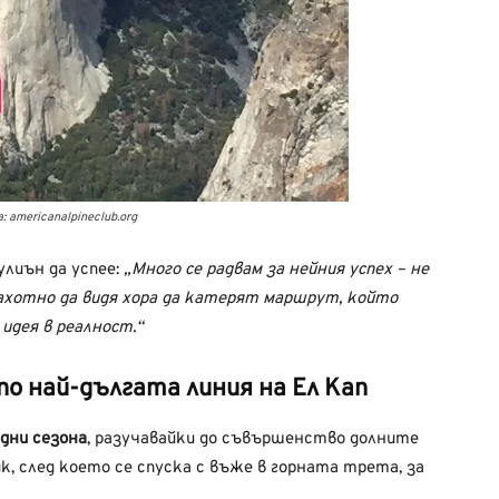
 americanalpineclub.org
улиън да успее:
„Много се радвам за нейния успех – не
рахотно да видя хора да катерят маршрут, който
 идея в реалност.“
 най-дългата линия на Ел Кап
дни сезона
, разучавайки до съвършенство долните
к, след което се спуска с въже в горната трета, за