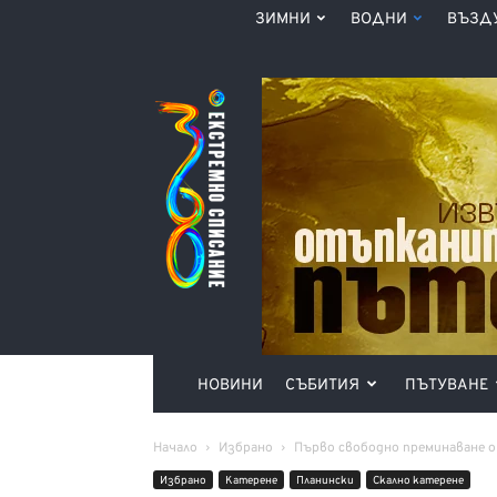
ЗИМНИ
ВОДНИ
ВЪЗД
Списание
360°
НОВИНИ
СЪБИТИЯ
ПЪТУВАНЕ
Начало
Избрано
Първо свободно преминаване о
Избрано
Катерене
Планински
Скално катерене