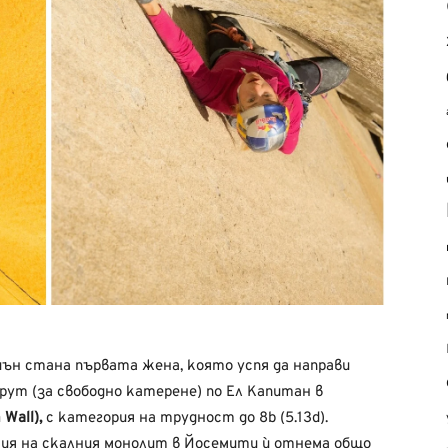
н стана първата жена, която успя да направи
рут (за свободно катерене) по Ел Капитан в
Wall),
с категория на трудност до 8b (5.13d).
ия на скалния монолит в Йосемити ѝ отнема общо