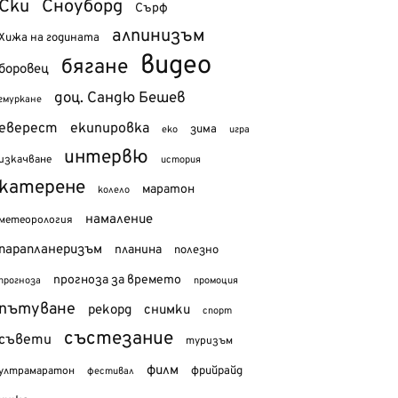
Ски
Сноуборд
Сърф
алпинизъм
Хижа на годината
видео
бягане
боровец
доц. Сандю Бешев
гмуркане
еверест
екипировка
зима
еко
игра
интервю
изкачване
история
катерене
маратон
колело
намаление
метеорология
парапланеризъм
планина
полезно
прогноза за времето
прогноза
промоция
пътуване
рекорд
снимки
спорт
състезание
съвети
туризъм
филм
фрийрайд
ултрамаратон
фестивал