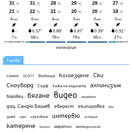
meteoblue
Тагове
Ски
Колоездене
Витоша
SCOTT
GARMIN
Сноуборд
алпинизъм
Сърф
Хижа на годината
видео
бягане
боровец
гмуркане
доц. Сандю Бешев
еверест
екипировка
еко
интервю
зима
изкачване
история
игра
катерене
маратон
метеорология
колело