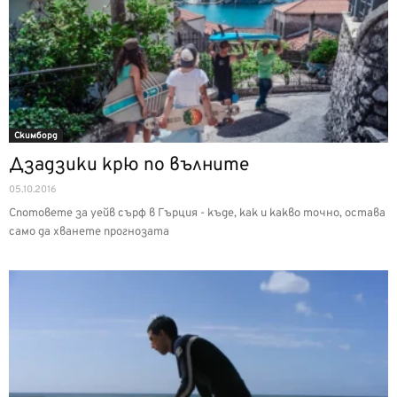
Скимборд
Дзадзики крю по вълните
05.10.2016
Спотовете за уейв сърф в Гърция - къде, как и какво точно, остава
само да хванете прогнозата