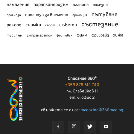
намаление
парапланеризъм
планина
полезно
пътуване
прогноза за времето
прогноза
промоция
състезание
съвети
рекорд
снимки
спорт
филм
хижа
туризъм
фрийрайд
ултрамаратон
фестивал
Списание 360°
+359 878 612 740
пл. Славейков 11
ет. 6, офис 2
свържете се с нас:
magazine@360mag.bg