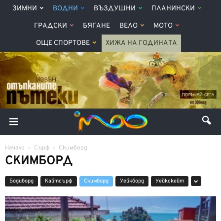
ЗИМНИ
ВОДНИ
ВЪЗДУШНИ
ПЛАНИНСКИ
ГРАДСКИ
БЯГАНЕ
ВЕЛО
МОТО
ОЩЕ СПОРТОВЕ
ХИЖА НА ГОДИНАТА
Начало
Сърф
Скимборд
СКИМБОРД
Бодиборд
Кайтсърф
Скимборд
Уейкборд
Уейкскейт