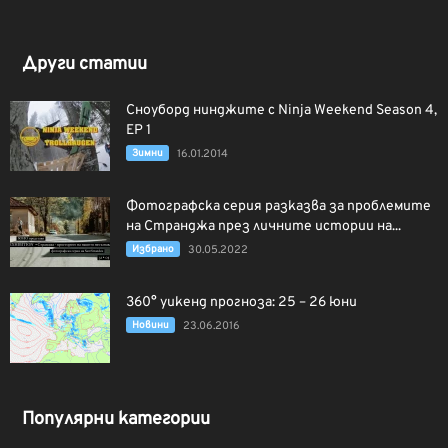
Други статии
Сноуборд нинджите с Ninja Weekend Season 4,
EP 1
Зимни
16.01.2014
Фотографска серия разказва за проблемите
на Странджа през личните истории на...
Избрано
30.05.2022
360° уикенд прогноза: 25 – 26 юни
Новини
23.06.2016
Популярни категории