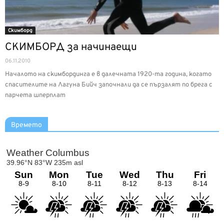
Скимборд
СКИМБОРД за начинаещи
06.11.2010
Началото на скимбординга е в далечната 1920-та година, когато
спасителите на Лагуна Бийч започнали да се пързалят по брега с
парчета шперплат
Времето