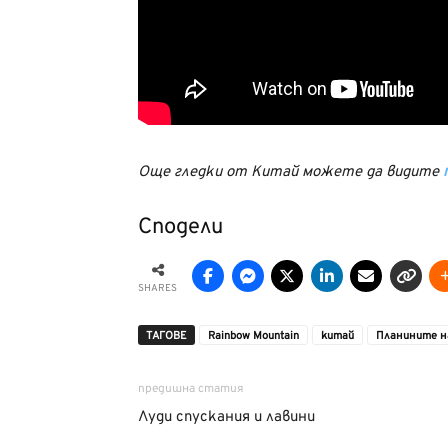
Още гледки от Китай можете да видите
Сподели
SHARES
ТАГОВЕ
Rainbow Mountain
китай
Планините н
предишна статия
Луди спускания и лавини