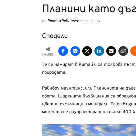
Планини като дъ
от
Venelina Velichkova
-
26.10.2015
Сподели
SHARES
Те се намират в Китай и са толкова пъстр
природата.
Рейнбоу маунтинс, или Планините на дъга
света. Шарените възвишения са образува
цветни пясъчници и минерали. Те са възни
момента се разпростират на около 400 кв