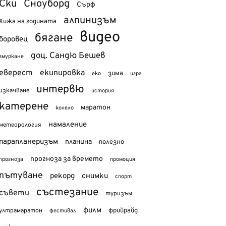
Ски
Сноуборд
Сърф
алпинизъм
Хижа на годината
видео
бягане
боровец
доц. Сандю Бешев
гмуркане
еверест
екипировка
зима
еко
игра
интервю
изкачване
история
катерене
маратон
колело
намаление
метеорология
парапланеризъм
планина
полезно
прогноза за времето
прогноза
промоция
пътуване
рекорд
снимки
спорт
състезание
съвети
туризъм
филм
фрийрайд
ултрамаратон
фестивал