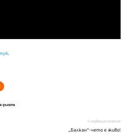
тук
.
а дъгата
Следваща статия
„Балкан“-чето е живо!