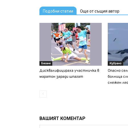
Подобни статии
Още от същия автор
Бягане
Избрано
Дисквалифицираха участничка в
Опасно селф
маратон заради шпагат
болница сл
снежен лео
ВАШИЯТ КОМЕНТАР