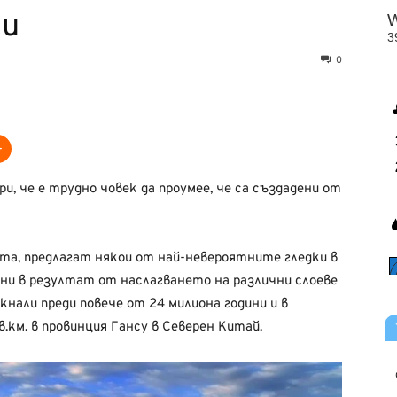
ги
0
и, че е трудно човек да проумее, че са създадени от
та, предлагат някои от най-невероятните гледки в
ни в резултат от наслагването на различни слоеве
кнали преди повече от 24 милиона години и в
.км. в провинция Гансу в Северен Китай.