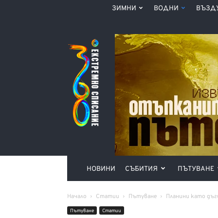
ЗИМНИ
ВОДНИ
ВЪЗД
Списание
360°
НОВИНИ
СЪБИТИЯ
ПЪТУВАНЕ
Начало
Статии
Пътуване
Планини като дъг
Пътуване
Статии