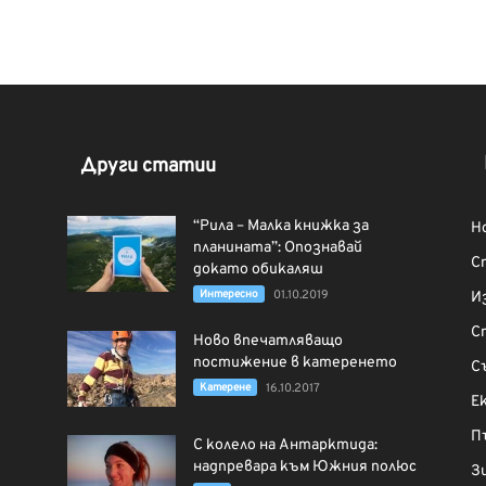
Други статии
“Рила – Малка книжка за
Н
планината”: Опознавай
С
докато обикаляш
Интерeсно
01.10.2019
И
С
Ново впечатляващо
постижение в катеренето
С
Катерене
16.10.2017
Е
П
С колело на Антарктида:
надпревара към Южния полюс
З