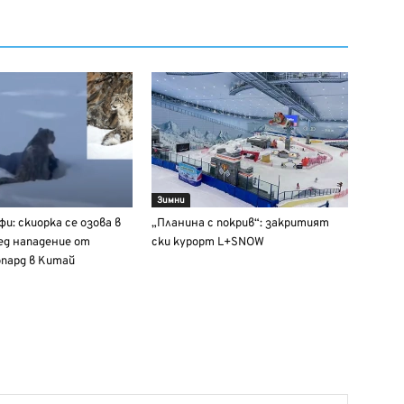
Зимни
и: скиорка се озова в
„Планина с покрив“: закритият
ед нападение от
ски курорт L+SNOW
пард в Китай