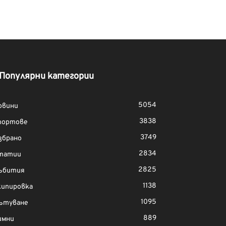
Популярни категории
5054
овини
3838
портове
3749
збрано
2834
татии
2825
ъбития
1138
кипировка
1095
ътуване
889
имни