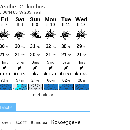
meteoblue
Тагове
Колоездене
Витоша
SCOTT
GARMIN