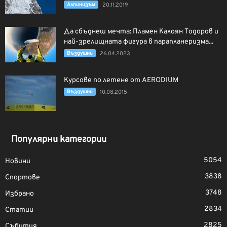
Алпинизъм
20.11.2019
Да сбъднеш мечта: Пламен Калоян Тодоров и
най-зрелищната фигура в парапланеризма...
Въздушни
26.04.2023
Курсове по летене от AERODIUM
Въздушни
10.08.2015
Популярни категории
5054
Новини
3838
Спортове
3748
Избрано
2834
Статии
2825
Събития