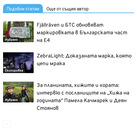
Подобни статии
Още от същия автор
Fjällräven и БТС обновяват
маркировката в Българската част
на Е4
Избрано
ZebraLight: Доказаната марка, която
цепи мрака
Екипировка
За планината, хижите и хората:
интервю с посланиците на „Хижа на
годината“ Памела Качмарек и Деян
Избрано
Стоянов