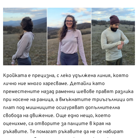
Кройката е прецизна, с леко удължена линия, която
лично ние много харесваме. Детайли като
преместените назад раменни шевове правят разлика
при носене на раница, а
вмъкнатите триъгълници от
плат под мишниците осигуряват допълнителна
свобода на движение. Още едно нещо, което
оценихме, са отворите за палците в края на
ръкавите. Те помагат ръкавите да не се набират