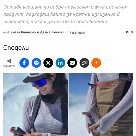
Оставя усещане за добре премислен и функционален
продукт, подходящ както за кратки излизания в
планината, така и за по-дълги приключения
от
Памела Качмарек и Деян Стоянов
-
0
07.04.2026
Сподели
SHARES