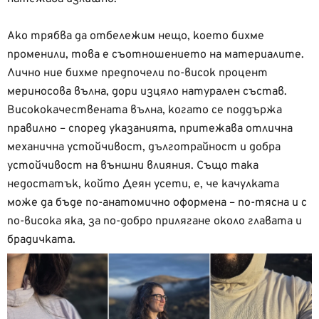
Ако трябва да отбележим нещо, което бихме
променили, това е съотношението на материалите.
Лично ние бихме предпочели по-висок процент
мериносова вълна, дори изцяло натурален състав.
Висококачествената вълна, когато се поддържа
правилно – според указанията, притежава отлична
механична устойчивост, дълготрайност и добра
устойчивост на външни влияния. Също така
недостатък, който Деян усети, е, че качулката
може да бъде по-анатомично оформена – по-тясна и с
по-висока яка, за по-добро прилягане около главата и
брадичката.