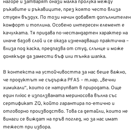
нагоре и затварят онази малка пролука между
ръкавите и ръкавиците, през която често влиза
студен въздух. По този начин добавят допълнителен
комфорт и топлина.
Особено интересен елемент е
качулката. Тя придава по-нестандартен характер на
иначе базов слой и се оказа изненадващо практична –
влиза под каска, предпазва от студ, слънце и може
донякъде да замести бъф или тънка шапка.
В контекста на устойчивостта за нас беше важно,
че продуктът не съдържа PFAS – т.нар. „вечни
химикали“, които се натрупват в природата. Още
един плюс е използваната мериносова вълна със
сертификат ZQ, който гарантира по-етично и
отговорно производство. Това са детайли, които не
винаги се виждат на пръв поглед, но за нас имат
тежест при избора.