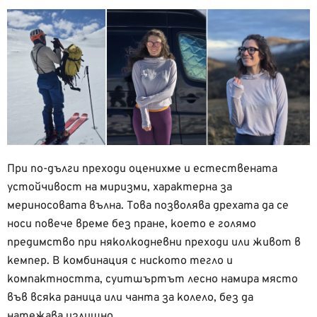
При по-дълги преходи оценихме и естествената
устойчивост на миризми, характерна за
мериносовата вълна. Това позволява дрехата да се
носи повече време без пране, което е голямо
предимство при няколкодневни преходи или живот в
кемпер. В комбинация с ниското тегло и
компактността, суитшъртът лесно намира място
във всяка раница или чанта за колело, без да
натежава излишно.