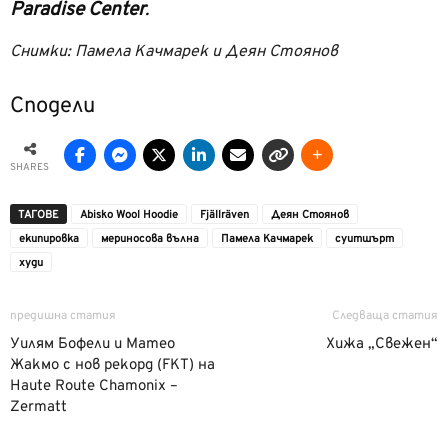
Paradise Center
.
Снимки: Памела Качмарек и Деян Стоянов
Сподели
SHARES
ТАГОВЕ
Abisko Wool Hoodie
Fjällräven
Деян Стоянов
екипировка
мериносова вълна
Памела Качмарек
суитшърт
худи
предишна статия
Следваща статия
Уилям Бофели и Матео
Хижа „Свежен“
Жакмо с нов рекорд (FKT) на
Haute Route Chamonix –
Zermatt