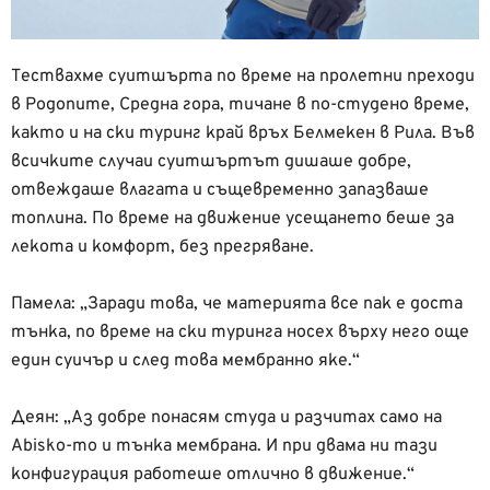
Тествахме суитшърта по време на пролетни преходи
в Родопите, Средна гора, тичане в по-студено време,
както и на ски туринг край връх Белмекен в Рила. Във
всичките случаи суитшъртът дишаше добре,
отвеждаше влагата и същевременно запазваше
топлина. По време на движение усещането беше за
лекота и комфорт, без прегряване.
Памела: „Заради това, че материята все пак е доста
тънка, по време на ски туринга носех върху него още
един суичър и след това мембранно яке.“
Деян: „Аз добре понасям студа и разчитах само на
Abisko-то и тънка мембрана. И при двама ни тази
конфигурация работеше отлично в движение.“