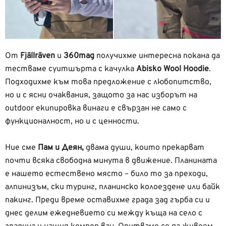
От
Fjällräven
и
360mag
получихме интересна покана да
тестваме суитшърта с качулка
Abisko Wool Hoodie
.
Подходихме към това предложение с любопитство,
но и с ясни очаквания, защото за нас изборът на
outdoor екипировка винаги е свързан не само с
функционалност, но и с ценности.
Ние сме
Пам и Деян,
двама души, които прекарват
почти всяка свободна минута в движение. Планината
е нашето естествено място – било то за преходи,
алпинизъм, ски туринг, планинско колоездене или байк
пакинг. Преди време оставихме града зад гърба си и
днес делим ежедневието си между къща на село с