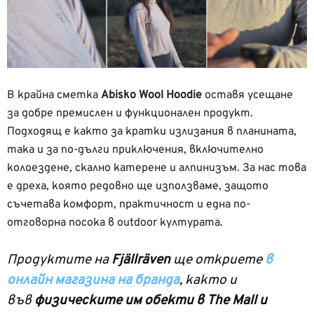
В крайна сметка
Abisko Wool Hoodie
оставя усещане
за добре премислен и функционален продукт.
Подходящ е както за кратки излизания в планината,
така и за по-дълги приключения, включително
колоездене, скално катерене и алпинизъм. За нас това
е дреха, която редовно ще използваме, защото
съчетава комфорт, практичност и една по-
отговорна посока в outdoor културата.
Продуктите на
Fjällräven
ще откриете
в
онлайн магазина на бранда
, както и
във
физическите им обекти в The Mall и