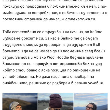
градина и нашия кемпер ван. Опитваме се да живеем
по-близо до природата и по-внимателно към нея, с по-
малко излишно потребление, с повече осъзнатост и с
постоянен стремеж да намалим отпечатъка си.
Това естествено се отразява и на начина, по който
избираме дрехите си. За нас е важно те да бъдат
създадени с мисъл за природата, да издържат във
времето и да не се налага да ги подменяме след всеки
сезон. Затова и Abisko Wool Hoodie веднага привлече
вниманието ни –
продукт от мериносова вълна
, зад
който стои бранд с ясна позиция по отношение на
устойчивостта. Но дали наистина отговаря на
очакванията, решихме да разберем в реални условия.