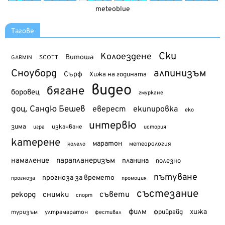
meteoblue
Тагове
Ски
Колоездене
Витоша
SCOTT
GARMIN
Сноуборд
алпинизъм
Сърф
Хижа на годината
видео
бягане
боровец
гмуркане
доц. Сандю Бешев
еверест
екипировка
еко
интервю
зима
изкачване
история
игра
катерене
маратон
метеорология
колело
намаление
парапланеризъм
планина
полезно
пътуване
прогноза за времето
прогноза
промоция
състезание
съвети
рекорд
снимки
спорт
филм
хижа
туризъм
фрийрайд
ултрамаратон
фестивал