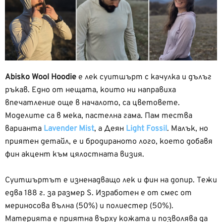
Аbisko Wool Hoodie
е лек суитшърт с качулка и дълъг
ръкав. Едно от нещата, които ни направиха
впечатление още в началото, са цветовете.
Моделите са в мека, пастелна гама. Пам тества
варианта
Lavender Mist
, а Деян
Light Fossil
. Малък, но
приятен детайл, е и бродираното лого, което добавя
фин акцент към цялостната визия.
Суитшъртът е изненадващо лек и фин на допир. Тежи
едва 188 г. за размер S. Изработен е от смес от
мериносова вълна (50%) и полиестер (50%).
Материята е приятна върху кожата и позволява да