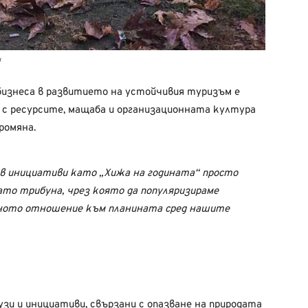
и
бизнеса в развитието на устойчивия туризъм е
с ресурсите, мащаба и организационната култура
ромяна.
в инициативи като „Хижа на годината“ просто
то трибуна, чрез която да популяризираме
рното отношение към планината сред нашите
узи и инициативи, свързани с опазване на природата