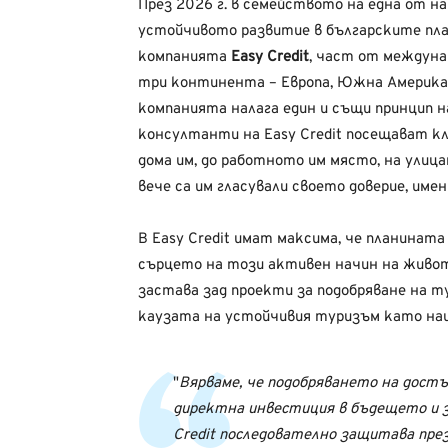
През 2026 г. в семейството на една от н
устойчивото развитие в българските пл
компанията
Easy Credit
, част от междуна
три континента – Европа, Южна Америка 
компанията налага един и същи принцип 
консултанти на Easy Credit посещават кл
дома им, до работното им място, на улиц
вече са им гласували своето доверие, име
В Easy Credit имат максима, че планината
сърцето на този активен начин на живо
застава зад проекти за подобряване на
каузата на устойчивия туризъм като на
Вярваме, че подобряването на достъ
директна инвестиция в бъдещето и з
Credit последователно защитава през