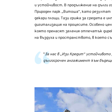
и устойчивост. В продължение на дълги г
Природен парк „Витоша“, като резултат 
декари площи. Тази грижа за средата е ин
дигитализация на процесите. Особено цен
която пренасят зеления отпечатък дирек
на въздуха и пространството, в което с
За нас в „Изи Кредит“ устойчивото 
дългосрочен ангажимент към бъдеще