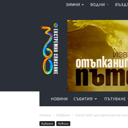
ЗИМНИ
ВОДНИ
ВЪЗД
Списание
360°
НОВИНИ
СЪБИТИЯ
ПЪТУВАНЕ
Начало
Избрано
EasyCredit ще партнира на ини
Избрано
Новини