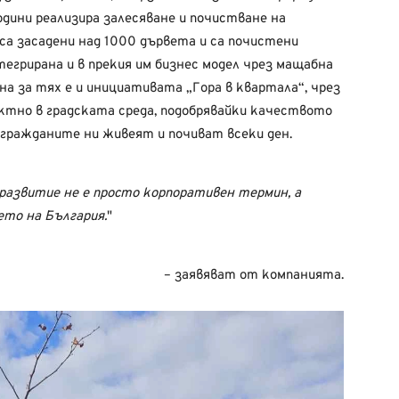
одини реализира залесяване и почистване на
са засадени над 1000 дървета и са почистени
тегрирана и в прекия им бизнес модел чрез мащабна
на за тях е и инициативата „Гора в квартала“, чрез
тно в градската среда, подобрявайки качеството
ъгражданите ни живеят и почиват всеки ден.
развитие не е просто корпоративен термин, а
то на България.
– заявяват от компанията.