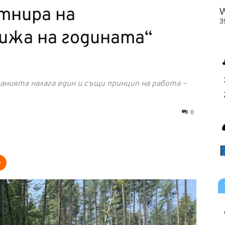
ртнира на
ижа на годината“
анията налага един и същи принцип на работа –
0