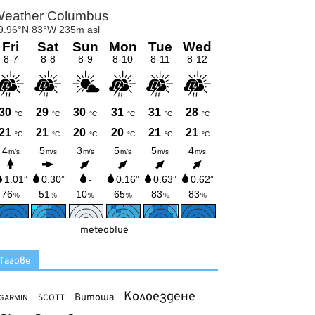
meteoblue
Тагове
Колоездене
Витоша
SCOTT
GARMIN