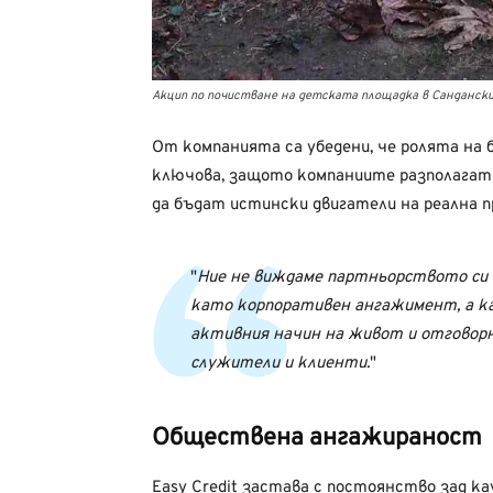
Акцип по почистване на детската площадка в Санданск
От компанията са убедени, че ролята на 
ключова, защото компаниите разполагат 
да бъдат истински двигатели на реална п
Ние не виждаме партньорството си 
като корпоративен ангажимент, а ка
активния начин на живот и отгово
служители и клиенти.
Обществена ангажираност
Easy Credit застава с постоянство зад ка