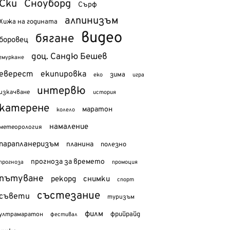
Ски
Сноуборд
Сърф
алпинизъм
Хижа на годината
видео
бягане
боровец
доц. Сандю Бешев
гмуркане
еверест
екипировка
зима
еко
игра
интервю
изкачване
история
катерене
маратон
колело
намаление
метеорология
парапланеризъм
планина
полезно
прогноза за времето
прогноза
промоция
пътуване
рекорд
снимки
спорт
състезание
съвети
туризъм
филм
фрийрайд
ултрамаратон
фестивал