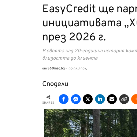
EasyCredit ще па
инициативата „Х
през 2026 г.
В своята над 20-годишна история комп
близостта до клиента
от
360mag.bg
-
02.06.2026
Сподели
SHARES