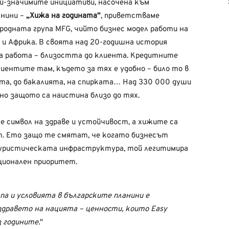
ай-значимите инициативи, насочена към
анини –
„Хижа на годината“
, приветстваме
родната група MFG, чийто бизнес модел работи на
и Африка. В своята над 20-годишна история
на работа – близостта до клиента. Кредитните
иентите там, където за тях е удобно – било то в
ата, до бакалията, на спирката… Над 330 000 души
нно защото са наистина близо до тях.
 е символ на здраве и устойчивост, а хижите са
т. Ето защо те смятат, че когато бизнесът
 туристическата инфраструктура, той легитимира
ционален приоритет.
па и условията в българските планини е
дравето на нацията – ценности, които Easy
 годините.