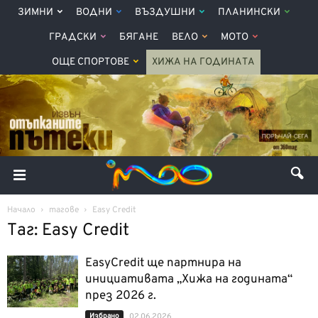
ЗИМНИ
ВОДНИ
ВЪЗДУШНИ
ПЛАНИНСКИ
ГРАДСКИ
БЯГАНЕ
ВЕЛО
МОТО
ОЩЕ СПОРТОВЕ
ХИЖА НА ГОДИНАТА
Начало
тагове
Easy Credit
Таг: Easy Credit
EasyCredit ще партнира на
инициативата „Хижа на годината“
през 2026 г.
Избрано
02.06.2026