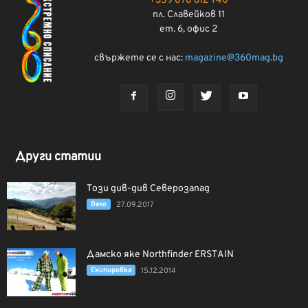
+359 878 612 740
пл. Славейков 11
ет. 6, офис 2
свържете се с нас:
magazine@360mag.bg
Други статии
Този див-див Северозапад
Вело
27.09.2017
Дамско яке Northfinder ERSTAIN
Екипировка
15.12.2014