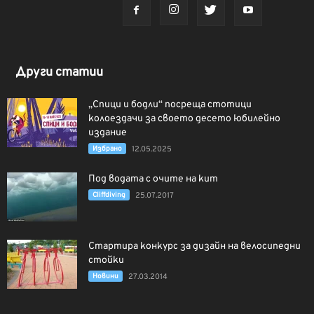
Други статии
„Спици и бодли“ посреща стотици
колоездачи за своето десето юбилейно
издание
Избрано
12.05.2025
Под водата с очите на кит
Cliffdiving
25.07.2017
Стартира конкурс за дизайн на велосипедни
стойки
Новини
27.03.2014