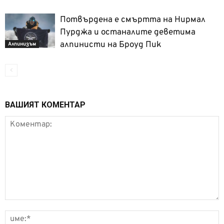
Потвърдена е смъртта на Нирмал
Пурджа и останалите деветима
алпинисти на Броуд Пик
Алпинизъм
ВАШИЯТ КОМЕНТАР