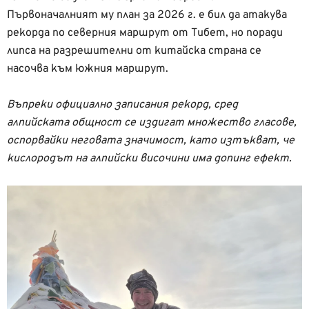
Първоначалният му план за 2026 г. е бил да атакува
рекорда по северния маршрут от Тибет, но поради
липса на разрешителни от китайска страна се
насочва към южния маршрут.
Въпреки официално записания рекорд, сред
алпийската общност се издигат множество гласове,
оспорвайки неговата значимост, като изтъкват, че
кислородът на алпийски височини има допинг ефект.