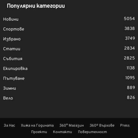
Популярни категории
5054
Новини
3838
Спортове
3749
Избрано
2834
Статии
2825
Събития
1138
Екипировка
1095
Пътуване
889
Зимни
826
Вело
За Нас
Хижа на Годината
360° Магазин
360º Върхове
Press
Проекти
Контакти
Поверителност