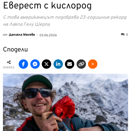
Eверест с кислород
С това американецът подобрява 23-годишния рекорд
на Лакпа Гелу Шерпа
от
Даниела Манева
-
0
03.06.2026
Сподели
SHARES