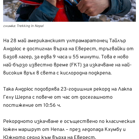
снимка: Trekking In Nepal
На 28 май американският ултрамаратонец Тайлър
Андрюс е достигнал върха на Еверест, тръгвайки от
Базов лагер, за едва 9 часа и 55 минути. Това е ново
най-бързо известно време (FKT) за изкачване на най-
високия връх в света с кислородна подкрепа.
Така Андрюс подобрява 23-годишния рекорд на Лакпа
Гелу Шерпа с повече от час от досегашното
постижение от 10:56 ч.
Рекордното изкачване е осъществено по класическия
южен маршрут от Непал – през ледопада Кхумбу и
Южното седло към върха на Еверест.