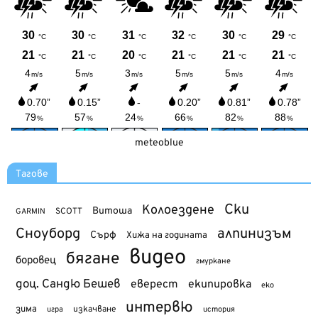
meteoblue
Тагове
Ски
Колоездене
Витоша
SCOTT
GARMIN
Сноуборд
алпинизъм
Сърф
Хижа на годината
видео
бягане
боровец
гмуркане
доц. Сандю Бешев
еверест
екипировка
еко
интервю
зима
изкачване
история
игра