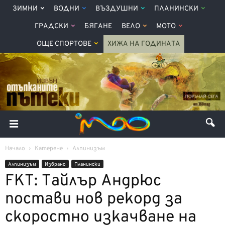
ЗИМНИ
ВОДНИ
ВЪЗДУШНИ
ПЛАНИНСКИ
ГРАДСКИ
БЯГАНЕ
ВЕЛО
МОТО
ОЩЕ СПОРТОВЕ
ХИЖА НА ГОДИНАТА
Начало
Катерене
Алпинизъм
Алпинизъм
Избрано
Планински
FKT: Тайлър Андрюс
постави нов рекорд за
скоростно изкачване на