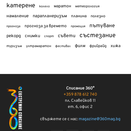
катерене
маратон
метеорология
колело
намаление
парапланеризъм
планина
полезно
пътуване
прогноза за времето
прогноза
промоция
състезание
съвети
рекорд
снимки
спорт
филм
хижа
туризъм
фрийрайд
ултрамаратон
фестивал
Списание 360°
+359 878 612 740
пл. Славейков 11
ет. 6, офис 2
свържете се с нас:
magazine@360mag.bg