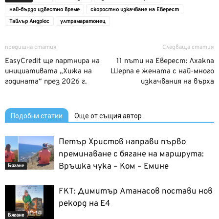
най-бързо известно време
скоростно изкачване на Еверест
Тайлър Андрюс
ултрамаратонец
предишна статия
Следваща статия
EasyCredit ще партнира на
11 пъти на Еверест: Лхакпа
инициативата „Хижа на
Шерпа е жената с най-много
годината“ през 2026 г.
изкачвания на върха
Подобни статии
Още от същия автор
Петър Христов направи първо
преминаване с бягане на маршрута:
Връшка чука – Ком – Емине
Бягане
FKT: Димитър Атанасов постави нов
рекорд на Е4
Бягане