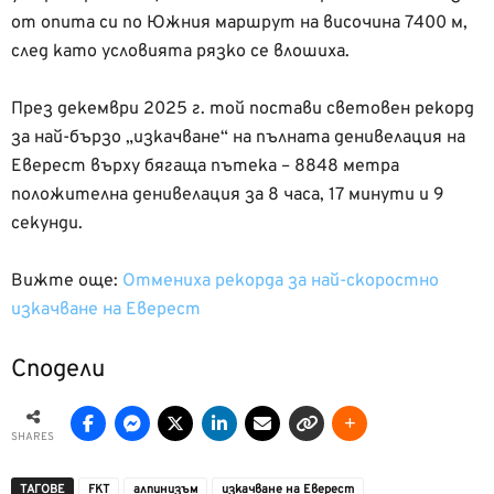
от опита си по Южния маршрут на височина 7400 м,
след като условията рязко се влошиха.
През декември 2025 г. той постави световен рекорд
за най-бързо „изкачване“ на пълната денивелация на
Еверест върху бягаща пътека – 8848 метра
положителна денивелация за 8 часа, 17 минути и 9
секунди.
Вижте още:
Отмениха рекорда за най-скоростно
изкачване на Еверест
Сподели
SHARES
ТАГОВЕ
FKT
алпинизъм
изкачване на Еверест