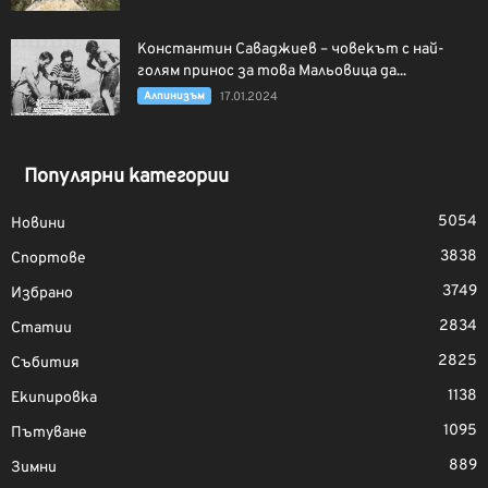
Константин Саваджиев – човекът с най-
голям принос за това Мальовица да...
Алпинизъм
17.01.2024
Популярни категории
5054
Новини
3838
Спортове
3749
Избрано
2834
Статии
2825
Събития
1138
Екипировка
1095
Пътуване
889
Зимни