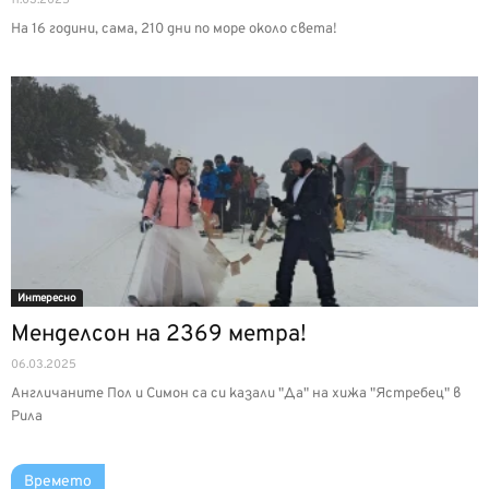
На 16 години, самa, 210 дни по море около света!
Интерeсно
Менделсон на 2369 метра!
06.03.2025
Англичаните Пол и Симон са си казали "Да" на хижа "Ястребец" в
Рила
Времето