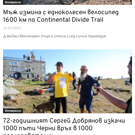
Интерeсно
Мъж измина с едноколесен велосипед
1600 км по Continental Divide Trail
22.09.2025
Джейми Мосенгрен търси утеха след лична трагедия
Интерeсно
72-годишният Сергей Добрянов изкачи
1000 пъти Черни връх в 1000