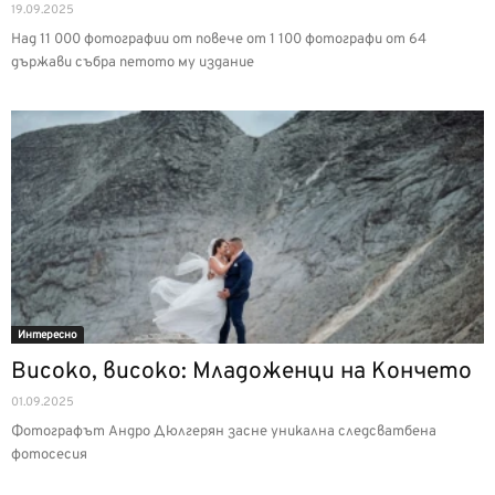
19.09.2025
Над 11 000 фотографии от повече от 1 100 фотографи от 64
държави събра петото му издание
Интерeсно
Високо, високо: Младоженци на Кончето
01.09.2025
Фотографът Андро Дюлгерян засне уникална следсватбена
фотосесия