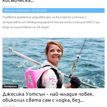
космическа...
19.03.2025
Дата на събитието: 24.03.2025
Първата директна радиовръзка на български ученици с
астронавти от Международната космическа станция (МКС) ще
бъде осъществена на 24 март
Интерeсно
Джесика Уотсън – най-младия човек,
обиколил света сам с лодка, без...
11.03.2025