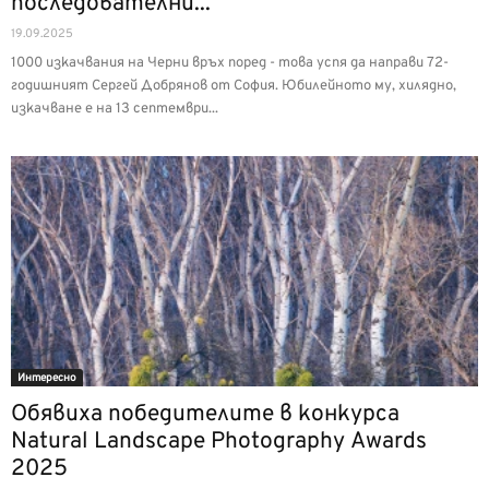
последователни...
19.09.2025
1000 изкачвания на Черни връх поред - това успя да направи 72-
годишният Сергей Добрянов от София. Юбилейното му, хилядно,
изкачване е на 13 септември...
Интерeсно
Обявиха победителите в конкурса
Natural Landscape Photography Awards
2025