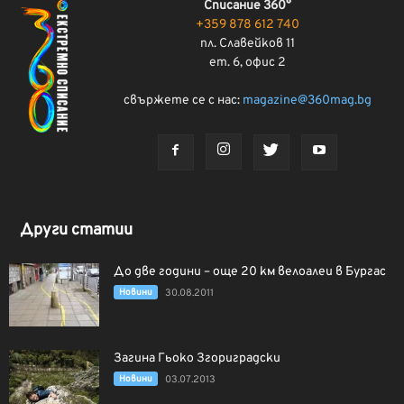
Списание 360°
+359 878 612 740
пл. Славейков 11
ет. 6, офис 2
свържете се с нас:
magazine@360mag.bg
Други статии
До две години – още 20 км велоалеи в Бургас
Новини
30.08.2011
Загина Гьоко Згориградски
Новини
03.07.2013