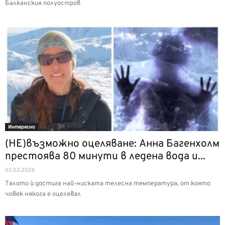
Балканския полуостров
Интерeсно
(НЕ)възможно оцеляване: Анна Багенхолм
престоява 80 минути в ледена вода и...
02.02.2026
Тялото ѝ достига най-ниската телесна температура, от която
човек някога е оцелявал