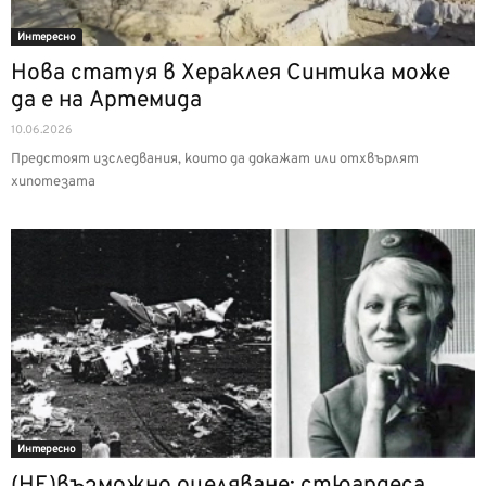
Интерeсно
Нова статуя в Хераклея Синтика може
да е на Артемида
10.06.2026
Предстоят изследвания, които да докажат или отхвърлят
хипотезата
Интерeсно
(НЕ)възможно оцеляване: стюардеса