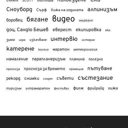
Колоездене
Витоша
SCOTT
GARMIN
Сноуборд
алпинизъм
Сърф
Хижа на годината
видео
бягане
боровец
гмуркане
доц. Сандю Бешев
еверест
екипировка
еко
интервю
зима
изкачване
история
игра
катерене
маратон
метеорология
колело
намаление
парапланеризъм
планина
полезно
пътуване
прогноза за времето
прогноза
промоция
състезание
съвети
рекорд
снимки
спорт
филм
хижа
туризъм
фрийрайд
ултрамаратон
фестивал