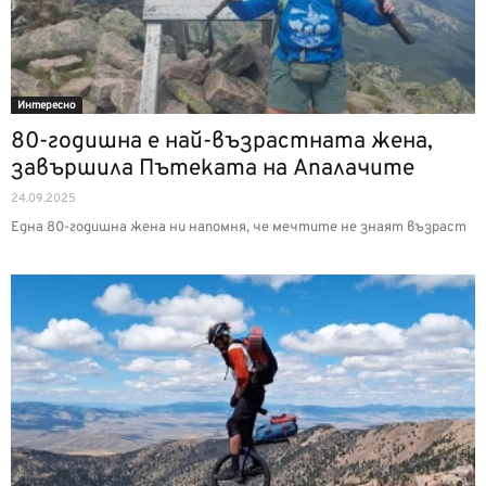
Интерeсно
80-годишна е най-възрастната жена,
завършила Пътеката на Апалачите
24.09.2025
Една 80-годишна жена ни напомня, че мечтите не знаят възраст