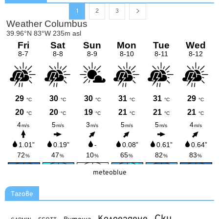
1
2
3
meteoblue
Тагове
Ски