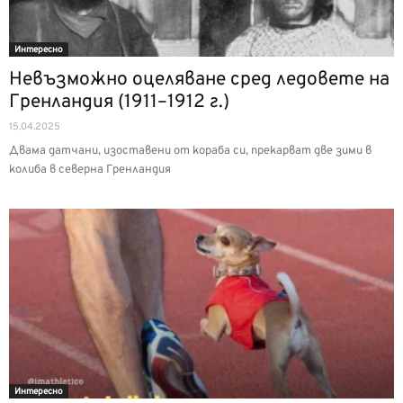
Интерeсно
Невъзможно оцеляване сред ледовете на
Гренландия (1911–1912 г.)
15.04.2025
Двама датчани, изоставени от кораба си, прекарват две зими в
колиба в северна Гренландия
Интерeсно