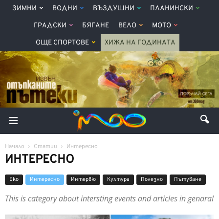
ЗИМНИ
ВОДНИ
ВЪЗДУШНИ
ПЛАНИНСКИ
ГРАДСКИ
БЯГАНЕ
ВЕЛО
МОТО
ОЩЕ СПОРТОВЕ
ХИЖА НА ГОДИНАТА
Начало
Статии
Интерeсно
ИНТЕРEСНО
Еко
Интерeсно
Интервю
Култура
Полезно
Пътуване
This is category about intersting events and articles in genaral