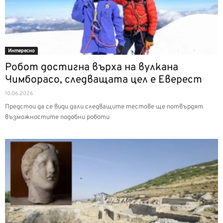
Интерeсно
Робот достигна върха на вулкана
Чимборасо, следващата цел е Еверест
10.06.2026
Предстои да се види дали следващите тестове ще потвърдят
възможностите подобни роботи