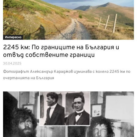
Интерeсно
2245 км: По границите на България и
отвъд собствените граници
30.04.2025
Фотографът Александър Караджов изминава с колело 2245 км по
очертанията на България