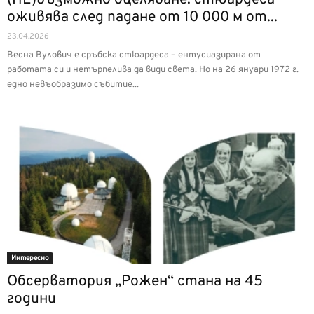
оживява след падане от 10 000 м от...
23.04.2026
Весна Вулович е сръбска стюардеса – ентусиазирана от
работата си и нетърпелива да види света. Но на 26 януари 1972 г.
едно невъобразимо събитие...
Интерeсно
Обсерватория „Рожен“ стана на 45
години