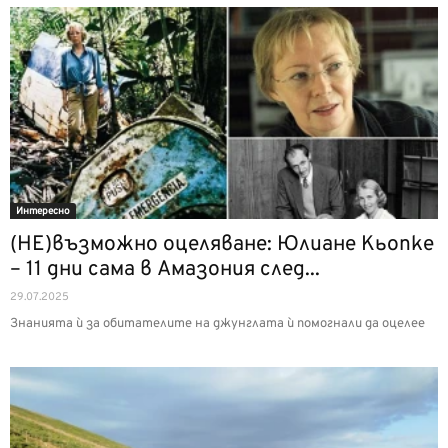
Интерeсно
(НЕ)възможно оцеляване: Юлиане Кьопке
– 11 дни сама в Амазония след...
29.07.2025
Знанията ѝ за обитателите на джунглата ѝ помогнали да оцелее