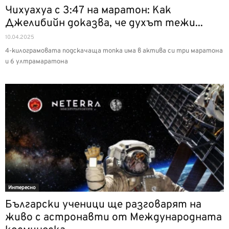
Чихуахуа с 3:47 на маратон: Как
Джелибийн доказва, че духът тежи...
10.04.2025
4-килограмовата подскачаща топка има в актива си три маратона
и 6 ултрамаратона
Интерeсно
Български ученици ще разговарят на
живо с астронавти от Международната