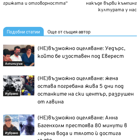
грижата и отговорността“
накъде върви къмпинг
културата у нас
Подобни статии
Още от същия автор
(НЕ)възможно оцеляване: Уедърс,
който бе изоставен под Еверест
Алпинизъм
(НЕ)възможно оцеляване: жена
остава погребана жива 5 дни под
останките на ски център, разрушен
Избрано
от лавина
(НЕ)възможно оцеляване: Анна
Багенхолм престоява 80 минути в
ледена вода и тялото ѝ достига
Избрано