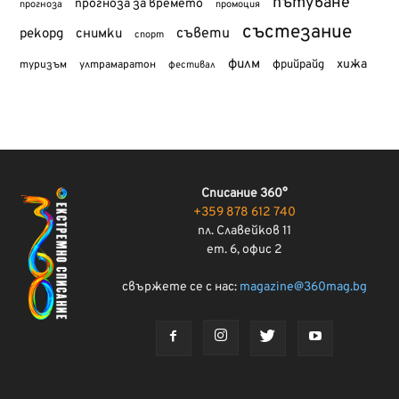
пътуване
прогноза за времето
прогноза
промоция
състезание
съвети
рекорд
снимки
спорт
филм
хижа
туризъм
фрийрайд
ултрамаратон
фестивал
Списание 360°
+359 878 612 740
пл. Славейков 11
ет. 6, офис 2
свържете се с нас:
magazine@360mag.bg