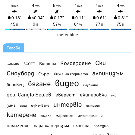
meteoblue
Тагове
Ски
Колоездене
Витоша
SCOTT
GARMIN
Сноуборд
алпинизъм
Сърф
Хижа на годината
видео
бягане
боровец
гмуркане
доц. Сандю Бешев
еверест
екипировка
еко
интервю
зима
изкачване
история
игра
катерене
маратон
метеорология
колело
намаление
парапланеризъм
планина
полезно