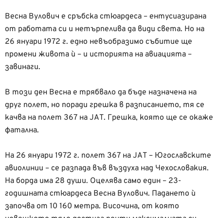
Весна Вулович е сръбска стюардеса – ентусиазирана
от работата си и нетърпелива да види света. Но на
26 януари 1972 г. едно невъобразимо събитие ще
промени живота ѝ – и историята на авиацията –
завинаги.
В този ден Весна е трябвало да бъде назначена на
друг полет, но поради грешка в разписанието, тя се
качва на полет 367 на JAT. Грешка, която ще се окаже
фатална.
На 26 януари 1972 г. полет 367 на JAT – Югославските
авиолинии – се разпада във въздуха над Чехословакия.
На борда има 28 души. Оцелява само един – 23-
годишната стюардеса Весна Вулович. Падането ѝ
започва от 10 160 метра. Височина, от която