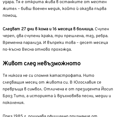
удара. Тя е открита жива в останките от местен
жител – бивш военен медик, който ѝ оказва първа
помощ.
Следват 27 дни в кома и 16 месеца в болница.
Счупен
череп, два счупени крака, три прешлена, таз, ребра.
Временна парализа. И въпреки това – десет месеца
по-късно Весна отново прохожда.
Живот след невъзможното
Тя никога не си спомня катастрофата. Нито
следващия месец от живота си. В Югославия се
превръща в символ. Отличена е от президента Йосип
Броз Тито, а историята ѝ вдъхновява песни, медии и
поколения.
През 1985 г. получава официално признание от