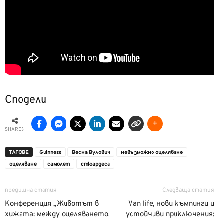
Сподели
SHARES
ТАГОВЕ
Guinness
Весна Вулович
невъзможно оцеляване
оцеляване
самолет
стюардеса
предишна статия
Следваща статия
Конференция „Животът в
Van life, нови къмпинги и
хижата: между оцеляването,
устойчиви приключения: