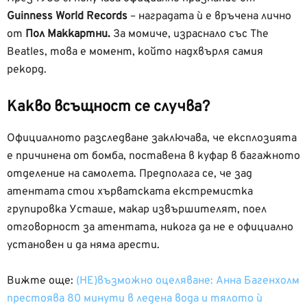
Guinness World Records
– наградата ѝ е връчена лично
от
Пол Маккартни.
За момиче, израснало със The
Beatles, това е момент, който надхвърля самия
рекорд.
Какво всъщност се случва?
Официалното разследване заключава, че експлозията
е причинена от бомба, поставена в куфар в багажното
отделение на самолета. Предполага се, че зад
атентата стои хърватската екстремистка
групировка Усташе, макар извършителят, поел
отговорност за атентата, никога да не е официално
установен и да няма арести.
Вижте още:
(НЕ)възможно оцеляване: Анна Багенхолм
престоява 80 минути в ледена вода и тялото ѝ