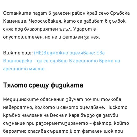
Останките падат в залесен район край село Сръбска
Каменице, Чехословакия, като се забиват в дълбок
сняг под благоприятен ъгъл. Ударът е
опустошителен, но не и фатален за нея.
Вижте още:
(НЕ)възможно оцеляване: Ева
Вишниерска – да се озовеш в грешното време на
грешното място
Тялото срещу физиката
Медицинските обяснения звучат почти толкова
невероятно, колкото и самото оцеляване. Ниското
кръвно налягане на Весна я кара бързо да загуби
съзнание при разхерметизирането – фактор, който
вероятно спасява сърцето ѝ от фатален шок при