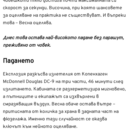
човешкото тяло достига почти максималната си
скорост за секунди. Височина, при която шансовете
за оцеляване на практика не съществуват. И въпреки
това – Весна оцелява.
Днес това остава най-високото падане без парашут,
преживяно от човек.
Падането
Експлозия разкъсва излетелия от Копенхаген
McDonnell Douglas DC-9 на три части, 46 минути след
излитането. Кабината се разхерметизира мигновено,
а пътниците и екипажът са изхвърлени в
смразяващия въздух. Весна обаче остава вътре –
притисната от количка за храна в задната част на
фюзелажа. Именно тази случайност се оказва
ключът към нейното оцеляване.