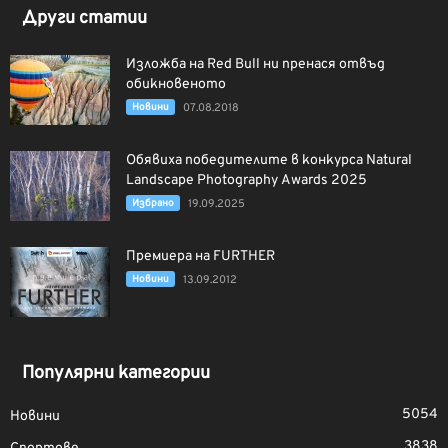
Други статии
Изложба на Red Bull ни пренася отвъд
обикновеното
Новини
07.08.2018
Обявиха победителите в конкурса Natural
Landscape Photography Awards 2025
Избрано
19.09.2025
Премиера на FURTHER
Новини
13.09.2012
Популярни категории
5054
Новини
3838