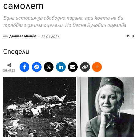
самолет
Една история за свободно падане, при което не би
трябвало да има оцелели. Но Весна Вулович оцелява
от
Даниела Манева
-
0
23.04.2026
Сподели
SHARES