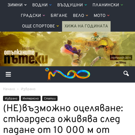
ЗИМНИ
ВОДНИ
ВЪЗДУШНИ
ПЛАНИНСКИ
ГРАДСКИ
БЯГАНЕ
ВЕЛО
МОТО
ОЩЕ СПОРТОВЕ
ХИЖА НА ГОДИНАТА
Начало
Избрано
Избрано
Интерeсно
Статии
(НЕ)възможно оцеляване:
стюардеса оживява след
падане от 10 000 м от