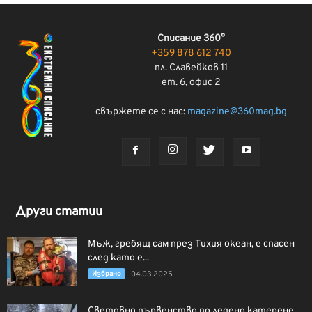
Списание 360°
+359 878 612 740
пл. Славейков 11
ет. 6, офис 2
свържете се с нас:
magazine@360mag.bg
Други статии
Мъж, гребящ сам през Тихия океан, е спасен
след като е...
Избрано
04.03.2025
Световно първенство по ледено катерене