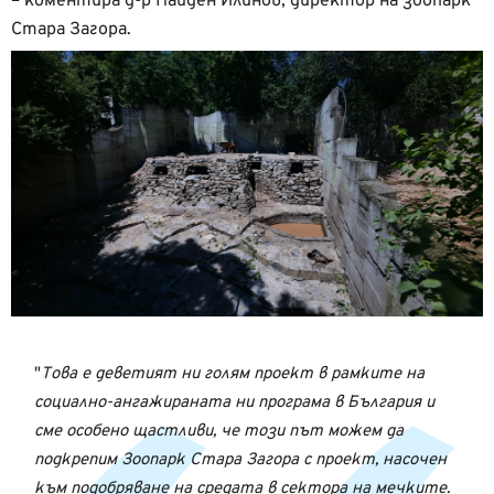
– коментира д-р Найден Илинов, директор на зоопарк
Стара Загора.
Това е деветият ни голям проект в рамките на
социално-ангажираната ни програма в България и
сме особено щастливи, че този път можем да
подкрепим Зоопарк Стара Загора с проект, насочен
към подобряване на средата в сектора на мечките.