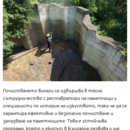
Почистването винаги се извършва в тясно
сътрудничество с реставратори на паметници и
специалисти по история на изкуството, така че да се
гарантира ефективно и безопасно почистване и
запазване на паметниците. Това е устойчива
програма, която и екипът в България развива и ще