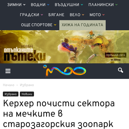
ЗИМНИ
ВОДНИ
ВЪЗДУШНИ
ПЛАНИНСКИ
ГРАДСКИ
БЯГАНЕ
ВЕЛО
МОТО
ОЩЕ СПОРТОВЕ
ХИЖА НА ГОДИНАТА
Начало
Избрано
Избрано
Новини
Керхер почисти сектора
на мечките в
старозагорския зоопарк