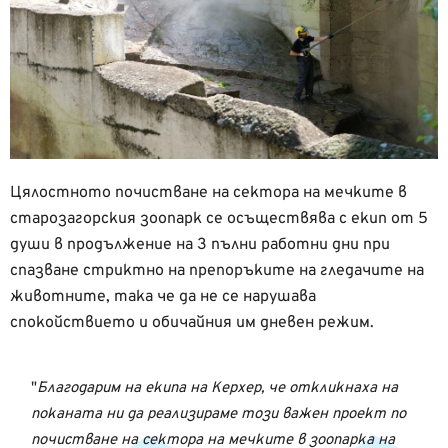
Цялостното почистване на сектора на мечките в
старозагорския зоопарк се осъществява с екип от 5
души в продължение на 3 пълни работни дни при
спазване стриктно на препоръките на гледачите на
животните, така че да не се нарушава
спокойствието и обичайния им дневен режим.
Благодарим на екипа на Керхер, че откликнаха на
поканата ни да реализираме този важен проект по
почистване на сектора на мечките в зоопарка на