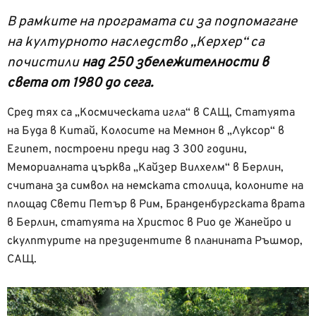
В рамките на програмата си за подпомагане
на културното наследство „Керхер“ са
почистили
над 250 збележителности в
света от 1980 до сега.
Сред тях са „Космическата игла“ в САЩ, Статуята
на Буда в Китай, Колосите на Мемнон в „Луксор“ в
Египет, построени преди над 3 300 години,
Мемориалната църква „Кайзер Вилхелм“ в Берлин,
считана за символ на немската столица, колоните на
площад Свети Петър в Рим, Бранденбургската врата
в Берлин, статуята на Христос в Рио де Жанейро и
скулптурите на президентите в планината Ръшмор,
САЩ.