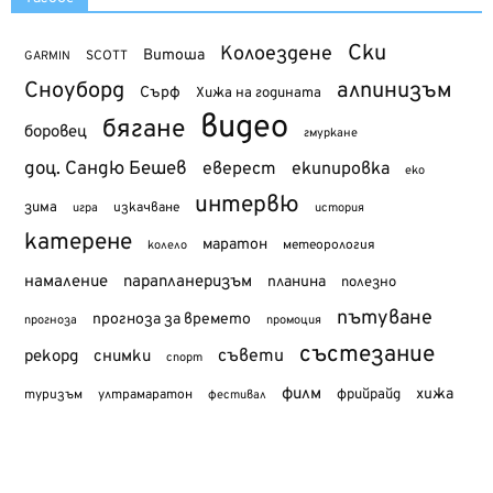
Ски
Колоездене
Витоша
SCOTT
GARMIN
Сноуборд
алпинизъм
Сърф
Хижа на годината
видео
бягане
боровец
гмуркане
доц. Сандю Бешев
еверест
екипировка
еко
интервю
зима
изкачване
история
игра
катерене
маратон
метеорология
колело
намаление
парапланеризъм
планина
полезно
пътуване
прогноза за времето
прогноза
промоция
състезание
съвети
рекорд
снимки
спорт
филм
хижа
туризъм
фрийрайд
ултрамаратон
фестивал