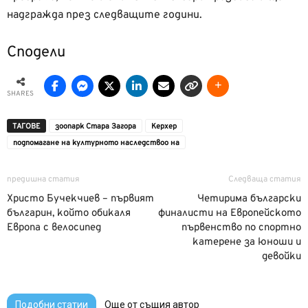
надгражда през следващите години.
Сподели
SHARES
ТАГОВЕ
зоопарк Стара Загора
Керхер
подпомагане на културното наследствоо на
предишна статия
Следваща статия
Христо Бучекчиев – първият
Четирима български
българин, който обикаля
финалисти на Европейското
Европа с велосипед
първенство по спортно
катерене за юноши и
девойки
Подобни статии
Още от същия автор