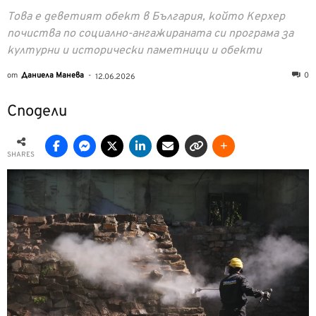
Това е деветият обект в България, който Керхер
почиства по социално-ангажираната си програма за
културни и исторически паметници и обекти
от
Даниела Манева
-
0
12.06.2026
Сподели
SHARES