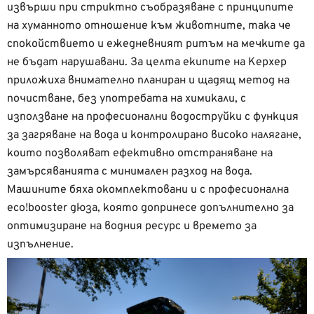
извърши при стриктно съобразяване с принципите
на хуманното отношение към животните, така че
спокойствието и ежедневният ритъм на мечките да
не бъдат нарушавани. За целта екипите на Керхер
приложиха внимателно планиран и щадящ метод на
почистване, без употребата на химикали, с
използване на професионални водоструйки с функция
за загряване на вода и контролирано високо налягане,
които позволяват ефективно отстраняване на
замърсяванията с минимален разход на вода.
Машините бяха окомплектовани и с професионална
eco!booster дюза, която допринесе допълнително за
оптимизиране на водния ресурс и времето за
изпълнение.