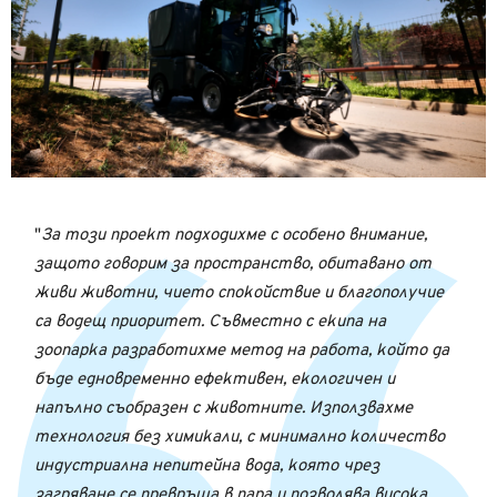
За този проект подходихме с особено внимание,
защото говорим за пространство, обитавано от
живи животни, чието спокойствие и благополучие
са водещ приоритет. Съвместно с екипа на
зоопарка разработихме метод на работа, който да
бъде едновременно ефективен, екологичен и
напълно съобразен с животните. Използвахме
технология без химикали, с минимално количество
индустриална непитейна вода, която чрез
загряване се превръща в пара и позволява висока