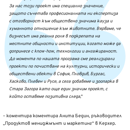
За нас този проект има специално значение,
защото съчетава професионалната ни експертиза
с отговорност към обществено значима кауза и
хуманното отношение към животните. Вярваме, че
бизнесът има реална роля в подкрепата на
местните общности и институции, когато може да
допринесе с know-how, технологии и ангажираност.
До момента по нашата програма сме реализирали
проекти по почистване на културни, исторически и
обществени обекти в София, Пловдив, Бургас,
Хасково, Плевен и Русе, а сега добавяме и зоопарка в
Стара Загора като още един значим проект, с
който оставяме позитивна следа,
– коментира коментира Анита Бедин, ръководител
„Продуктов мениджмънт и маркетинг“ в Керхер.