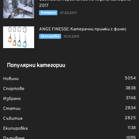
2017
Катерене
07.02.2017
ANGE FINESSE: Катерачни примки с финес
Екипировка
10.10.2015
Популярни категории
5054
Новини
3838
Спортове
3748
Избрано
2834
Статии
2825
Събития
1138
Екипировка
1095
Пътуване