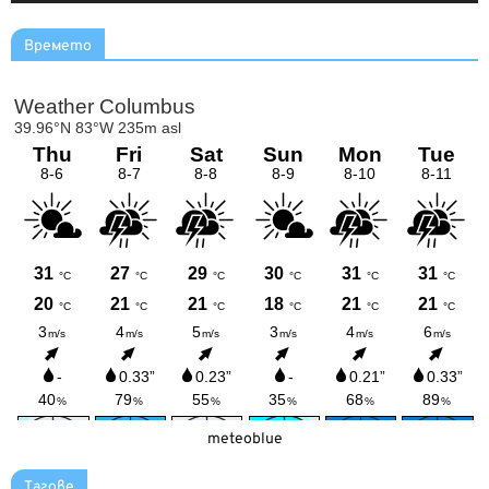
Времето
meteoblue
Тагове