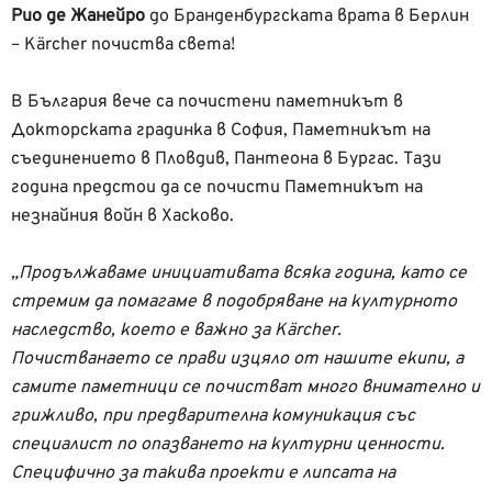
Рио де Жанейро
до Бранденбургската врата в Берлин
– Kärcher почиства света!
В България вече са почистени паметникът в
Докторската градинка в София, Паметникът на
съединението в Пловдив, Пантеона в Бургас. Тази
година предстои да се почисти Паметникът на
незнайния войн в Хасково.
„Продължаваме инициативата всяка година, като се
стремим да помагаме в подобряване на културното
наследство, което е важно за Kärcher.
Почистванаето се прави изцяло от нашите екипи, а
самите паметници се почистват много внимателно и
грижливо, при предварителна комуникация със
специалист по опазването на културни ценности.
Специфично за такива проекти е липсата на