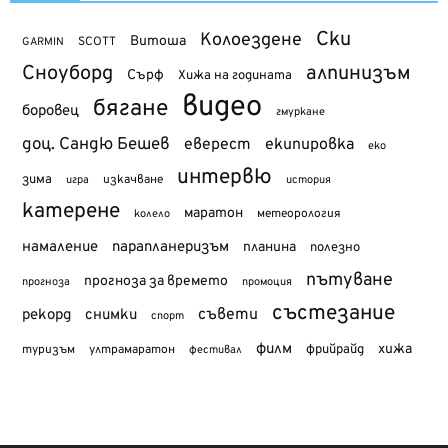
Ски
Колоездене
Витоша
SCOTT
GARMIN
Сноуборд
алпинизъм
Сърф
Хижа на годината
видео
бягане
боровец
гмуркане
доц. Сандю Бешев
еверест
екипировка
еко
интервю
зима
изкачване
история
игра
катерене
маратон
метеорология
колело
намаление
парапланеризъм
планина
полезно
пътуване
прогноза за времето
прогноза
промоция
състезание
съвети
рекорд
снимки
спорт
филм
хижа
туризъм
фрийрайд
ултрамаратон
фестивал