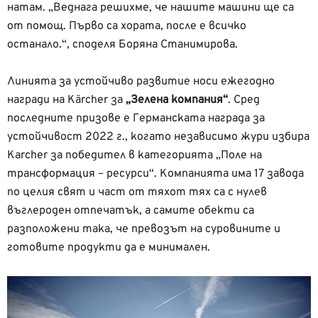
натам. „Веднага решихме, че нашите машини ще са
от помощ. Първо са хората, после е всичко
останало.“, споделя Боряна Станимирова.
Линията за устойчиво развитие носи ежегодно
награди на Kärcher за
„Зелена компания“
. Сред
последните призове е Германската награда за
устойчивост 2022 г., когато независимо жури избира
Karcher за победител в категорията „Поле на
трансформация – ресурси“. Компанията има 17 завода
по целия свят и част от тяхот тях са с нулев
въглероден отпечатък, а самите обекти са
разположени така, че превозът на суровините и
готовите продукти да е минимален.