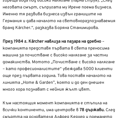
гореща вода под високо налягане (парна струя). „След
неговата смърт, съпругата му Ирене поема бизнеса.
Именно тя развива бизнеса извън границите на
Германия и дава началото на световноразпознаваемия
бранд Kärcher.“, разказва Боряна Станимирова.
През 1984 г. Kärcher навлиза на пазара на дребно
–
компанията представя първата в света преносима
машина за почистване с високо налягане за частни
домакинства. Мотото „Почистване с високо налягане
– като професионалистите“ убеждава 5000 клиенти
още през първата година. Това поставя началото на
линията „Home & Garden”, която и до ден днешен
много хора познават с нейния жълт цвят.
Към настоящия момент компанията е стъпила на
всички континенти, има центрове в
78 държави.
След
смъртта на основателя Алфред Керхер и поемането