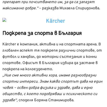
препарат при почситването им, за да са запазят
максимално добре.“
– разказва Михаела Спиридонова.
Подкрепа за спорта в България
Kärcher е компания, активна и на спортната арена. В
глобален аспект тя подкрепя различни спортове, от
футбол и хандбал, до моторни състезания и конни
спортове. Офисът в България избира да застане в
подкрепа на колоезденето.
„Ние сме много активни хора, имаме разнообразни
спортни интереси. Знам какво спортът дава на един
човек – освен добра физика и здраве, дава и едно
общество, с което подобряваш и психическото си
здраве“
, споделя Боряна Станимирова.