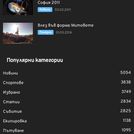
София 2011
Новини
03.02.2011
Влез във форма: Митовете
Полезно
01.03.2016
Популярни категории
5054
Новини
3838
Спортове
3749
Избрано
2834
Статии
2825
Събития
1138
Екипировка
1095
Пътуване