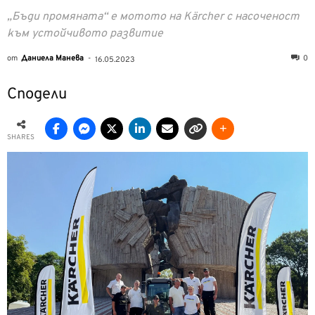
„Бъди промяната“ е мотото на Kärcher с насоченост
към устойчивото развитие
от
Даниела Манева
-
0
16.05.2023
Сподели
SHARES