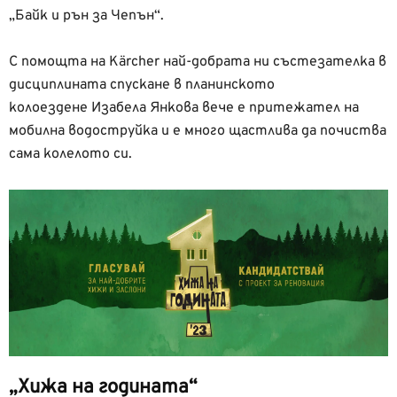
„Байк и рън за Чепън“.
С помощта на Kärcher най-добрата ни състезателка в
дисциплината спускане в планинското
колоездене Изабела Янкова вече е притежател на
мобилна водоструйка и е много щастлива да почиства
сама колелото си.
„Хижа на годината“