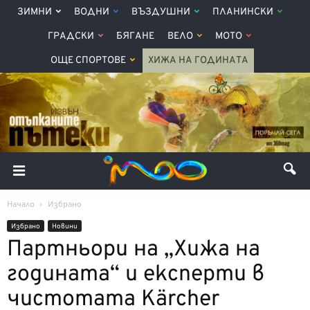
ЗИМНИ
ВОДНИ
ВЪЗДУШНИ
ПЛАНИНСКИ
ГРАДСКИ
БЯГАНЕ
ВЕЛО
МОТО
ОЩЕ СПОРТОВЕ
ХИЖА НА ГОДИНАТА
Начало
Избрано
Избрано
Новини
Партньори на „Хижа на
годината“ и експерти в
чистотата Kärcher