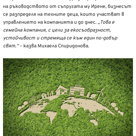
на ръководството от съпругата му Ирене, бизнесът
се разпределя на техните деца, които участват в
управлението на компанията и до днес.
„Това е
семейна компания, с цели за екосъобразност,
устойчивост и стремяща се към един по-добър
свят.“
– казва Михаела Спиридонова.