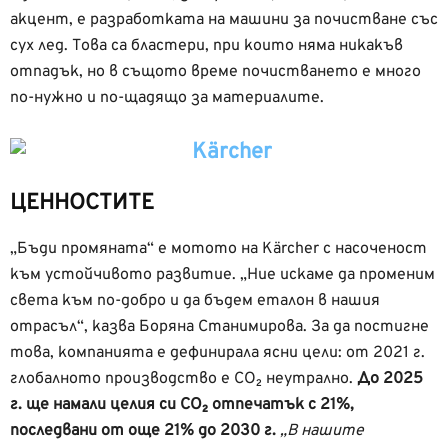
акцент, е разработката на машини за почистване със
сух лед. Това са бластери, при които няма никакъв
отпадък, но в същото време почистването е много
по-нужно и по-щадящо за материалите.
ЦЕННОСТИТЕ
„Бъди промяната“ е мотото на Kärcher с насоченост
към устойчивото развитие. „Ние искаме да променим
света към по-добро и да бъдем еталон в нашия
отрасъл“, казва Боряна Станимирова. За да постигне
това, компанията е дефинирала ясни цели: от 2021 г.
глобалното производство е CO₂ неутрално.
До 2025
г. ще намали целия си CO₂ отпечатък с 21%,
последвани от още 21% до 2030 г.
„В нашите