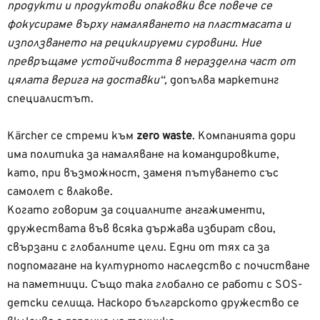
продукти и продуктови опаковки все повече се
фокусираме върху намаляването на пластмасата и
използването на рециклируеми суровини. Ние
превръщаме устойчивостта в неразделна част от
цялата верига на доставки“,
допълва маркетинг
специалистът.
Kärcher се стреми към
zero waste
. Компанията дори
има политика за намаляване на командировките,
като, при възможност, заменя пътуването със
самолет с влакове.
Когато говорим за социалните ангажименти,
дружествата във всяка държава избират свои,
свързани с глобалните цели. Едни от тях са за
подпомагане на културното наследство с почистване
на паметници. Също така глобално се работи с SOS-
детски селища. Наскоро българското дружество се