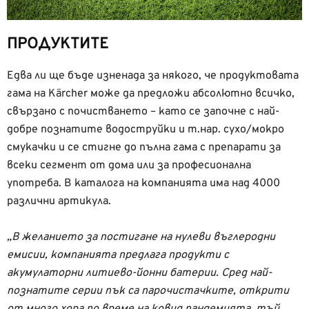
ПРОДУКТИТЕ
Едва ли ще бъде изненада за някого, че продуктовата
гама на Kärcher може да предложи абсолютно всичко,
свързано с почистването – като се започне с най-
добре познатите водоструйки и т.нар. сухо/мокро
смукачки и се стигне до пълна гама с препарати за
всеки сегмент от дома или за професионална
употреба. В каталога на компанията има над 4000
различни артикула.
„В желанието за постигане на нулеви въглеродни
емисии, компанията предлага продукти с
акумулаторни литиево-йонни батерии. Сред най-
познатите серии пък са парочистачките, открити
от много хора по време на ковид пандемията, тъй