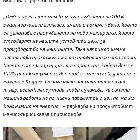
включва с дарение на техника.
„Освен че се стремим към използването на 100%
рециклируема пластмаса, имаме и голямо звено, което
се занимава с проучването на нови материали, които
отговарят на нашите устойчиви цели за
производство на машините. Така например имаме
чисто нова прахосмукачка от професионалната серия,
която е от екструдиран полипропилен, който вече е
100% рециклируем и освeн това е много лек, защото е
смесен с въздух. Голяма част от машините са от
т.нар. eco!efficiency mode, това означава, че самата
машина работи на по-ниски параметри с цел по-малко
консумация на енергия.“
– разказва ни продуктовият
мениджър Михаела Спиридонова.