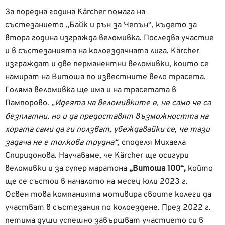
За поредна година Kärcher помага на
състезанието „Байк и рън за Чепън“, където за
втора година изгражда веломивка. Последва участие
и в състезанията на колоездачната лига. Kärcher
изграждат и две перманентни веломивки, които се
намират на Витоша по известните вело трасета.
Голяма веломивка ще има и на трасетата в
Пампорово.
„Идеята на веломивките е, не само че са
безплатни, но и да предоставят възможността на
хората сами да ги ползват, убеждавайки се, че тази
задача не е толкова трудна“,
споделя Михаела
Спиридонова. Научаваме, че Kärcher ще осигури
веломивки и за супер маратона
„Витоша 100“,
който
ще се състои в началото на месец юли 2023 г.
Освен това компанията мотивира своите колеги да
участват в състезания по колоездене. През 2022 г.
петима души успешно завършват участието си в