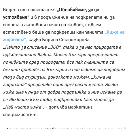
Водени от нашата цел:
„Обновяваме, за да
устояваме“
и в продължение на подкрепата ни за
спорта и активния начин на живот, съвсем
естествено беше да подкрепим кампанията
„Хижа на
годината“,
казва Боряна Станимирова.
„Както за списание „360“, така и за нас природата е
изключително важна. Много българи предпочитат
почивките сред природата, все пак планините са
белите дробове на България и ние искаме да подобрим
този вид туризъм, доколкото можем. „Хижа на
годината“ представя едни прекрасни места. Всяка
хижа има нужда от добра поддръжка и ние искаме да
се включим към това, подкрепяйки категория за
„Най-чиста хижа“.
– допълва маркетинг
специалистът.