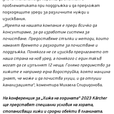
проблематиката при поддръжка и да предложат
подходящите уреди за различните нужди и
изисквания.
„Идеята на нашата компания е преди всичко да
консултираме, за да изработим система за
почистване. Предоставяме стъпки и методи, които
намалят времето и разходите за почистване и
поддръжка. Понякога не се изисква предлагането от
наша страна на нов уред, а понякого с един такъв
могат да се изпълнят 12 неща. Голямо предимство за
хижите е например една водоструйка, която малцина
знаят, че може и да почиства улуци, и да отпуши
канализацията“,
коментира Михаела Спиридонова.
На конференция за „Хижа на годината“ 2023 Kärcher
ще представят специални условия на хората,
стопанисващи хижи и сродни обекти в планината.