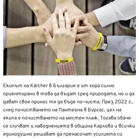
Екипът на Kärcher в България е от хора силно
ориентирани в това да бъдат сред природата, но и да
дават своя принос тя да бъде по-чиста. През 2022 г.,
след почистването на Пантеона в Бургас, цел на
екипа е почистването на местен плаж. Тогава обаче
се случват и наводненията в община Карлово и всички
единодушно решават да пренасочат усилията си