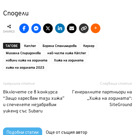
Сподели
SHARES
ТАГОВЕ
Karcher
Боряна Станимирова
Керхер
Михаела Спиридонова
най-чиста хижа Kärcher
новини хижа на годината
Хижа на годината
хижа на годината 2023
предишна статия
Следваща статия
Включете се в конкурса
Генералните партньори на
“Защо харесвам тази хижа”
„Хижа на годината“:
и спечелете незабравим
SiteGround
уикенд със Subaru
Подобни статии
Още от същия автор