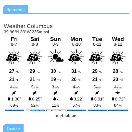
Времето
meteoblue
Тагове