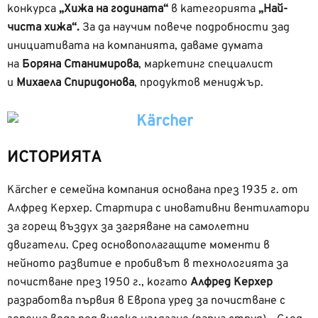
конкурса
„Хижа на годината“
в категорията
„Най-
чиста хижа“.
За да научим повече подробности зад
инициативата на компанията, даваме думата
на
Боряна Станимирова
, маркетинг специалист
и
Михаела Спиридонова
, продуктов мениджър.
ИСТОРИЯТА
Kärcher е семейна компания основана през 1935 г. от
Алфред Керхер. Стартира с иновативни вентилатори
за горещ въздух за загряване на самолетни
двигатели. Сред основополагащите моменти в
нейното развитие е пробивът в технологията за
почистване през 1950 г., когато
Алфред Керхер
разработва първия в Европа уред за почистване с