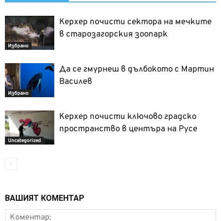
Керхер почисти сектора на мечките
в старозагорския зоопарк
Избрано
Да се гмурнеш в дълбокото с Мартин
Василев
Избрано
Керхер почисти ключово градско
пространство в центъра на Русе
Uncategorized
ВАШИЯТ КОМЕНТАР