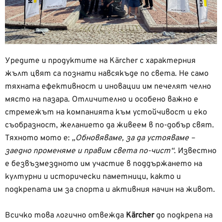
Уредите и продуктите на Kärcher с характерния
жълт цвят са познати навсякъде по света. Не само
тяхната ефективност и иновации им печелят челно
място на пазара. Отличително и особено важно е
стремежът на компанията към устойчивост и еко
съобразност, желанието да живеем в по-добър свят.
Тяхното мото е:
„Обновяваме, за да устояваме –
заедно променяме и правим света по-чист“
. Известно
е безвъзмездното им участие в поддържането на
културни и исторически паметници, както и
подкрепата им за спорта и активния начин на живот.
Всичко това логично отвежда
Kärcher
до подкрепа на