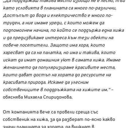
„Да поддържаш такова място изобщо не е лесно, тъй
като условията в планината са много по-различни,
Достъпът до вода и електричество е много по-
труден, а ние имаме уреди, с които можем да
подпомогнем начина, по който се поддържа една хижа
и да предизвикаме интереса към тези обекти на
повече посетители. Защото има хора, които
харесват да са на палатка, но има и такива, които
искат да имат домашния уют в самата хижа. Имаме
женалинето да популяризираме красивите места,
които дават достъп на хората до ресурсите на
красивата природа. Искаме да улесним
собствениците в поддръжката на хижите им.“
–
обяснява Михаела Спиридонова.
От компанията вече са провели среща със
собственик на хижа, за да разберат по-ясно какво
значи планината за хората, да вникнат в