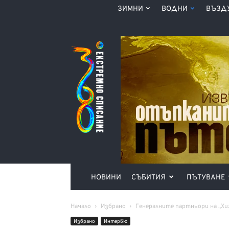
ЗИМНИ
ВОДНИ
ВЪЗД
Списание
360°
НОВИНИ
СЪБИТИЯ
ПЪТУВАНЕ
Начало
Избрано
Генералните партньори на „Хиж
Избрано
Интервю