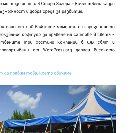
ихме този опит и в Стара Загора – качествени кадри
възможност и добра среда за развитие.
ия един от най-важните моменти е и признанието
ползвания софтуер за правене на сайтове в света –
инствените три хостинг компании в цял свят и
препоръчвани от WordPress.org заради високото
т да правим това, което обичаме