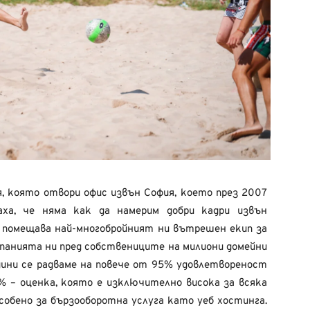
я, която отвори офис извън София, което през 2007
аха, че няма как да намерим добри кадри извън
е помещава най-многобройният ни вътрешен екип за
панията ни пред собствениците на милиони домейни
одини се радваме на повече от 95% удовлетвореност
% – оценка, която е изключително висока за всяка
особено за бързооборотна услуга като уеб хостинга.