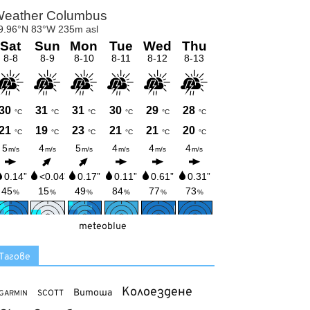
meteoblue
Тагове
Колоездене
Витоша
SCOTT
GARMIN