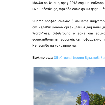
Малко по-късно, през 2013 година, повтор
има навсякъде, трябва само да им дадеш 
Чисто професионално в нашата индустр
от независимата организация зад най-из
WordPress. SiteGround е една от ед
единствената европейска, официално 
качество на услугите ни.
Вижте още:
SiteGround, които вдъхновява