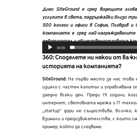
Днес SiteGround е сред водещите глоб
услугите в света, поддържайки близо три
500 колеги и офиси в София, Пловдив и
компанията е сред най-награждаваните
работодател и общественоотговорна ком
00:00
Видео
360: Споделете ни някои от ва
историята на компанията?
SiteGround:
На първо място за нас това е
изцяло с частен капитал и управлявана 
заедно всеки ден. Преди 19 години, к
интернет, световната мрежа и IT техно
„startup“ дори не съществува. Всичко,
взимали и предизвикателства, с които см
пример, който да следваме.