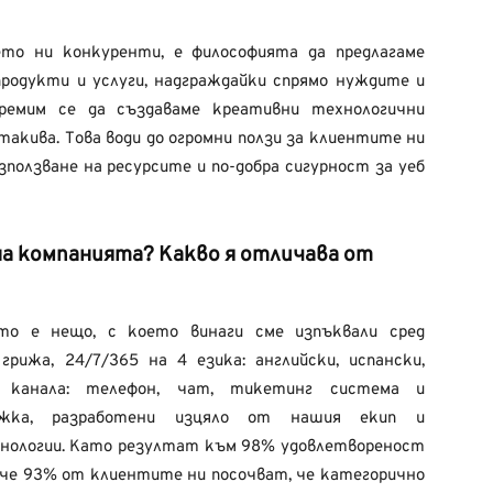
то ни конкуренти, е философията да предлагаме
родукти и услуги, надграждайки спрямо нуждите и
емим се да създаваме креативни технологични
такива. Това води до огромни ползи за клиентите ни
зползване на ресурсите и по-добра сигурност за уеб
на компанията? Какво я отличава от
то е нещо, с което винаги сме изпъквали сред
рижа, 24/7/365 на 4 езика: английски, испански,
о канала: телефон, чат, тикетинг система и
ъжка, разработени изцяло от нашия екип и
хнологии. Като резултат към 98% удовлетвореност
 че 93% от клиентите ни посочват, че категорично