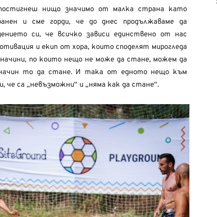
постигнеш нищо значимо от малка страна като
ранен и сме горди, че до днес продължаваме да
ението си, че всичко зависи единствено от нас
отивация и екип от хора, които споделят мирогледа
 начини, по които нещо не може да стане, можем да
 начин то да стане. И така от едното нещо към
, че са „невъзможни“ и „няма как да стане“.