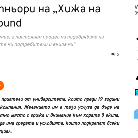
ньори на „Хижа на
ound
яние, а постоянен процес на подобряване на
те ни потребители и екипа ни"
0
 приятели от университета, които преди 19 години
компания. Желанието им е тази услуга да бъде на
отно място с грижа и внимание към хората в екипа,
да има средата и условията, които подкрепят всеки
циал.