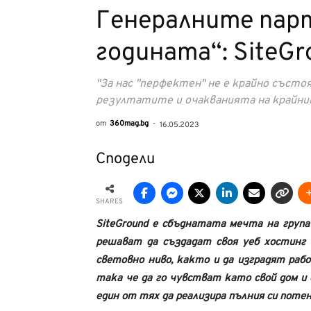
Генералните парт
годината“: SiteGr
"За нас "перфектен" не е крайно състо
резултатите и очакванията на крайни
от
360mag.bg
-
16.05.2023
Сподели
SHARES
SiteGround е сбъднатата мечта на група
решават да създадат своя уеб хостинг 
световно ниво, както и да изградят раб
така че да го чувстват като свой дом и 
един от тях да реализира пълния си потен