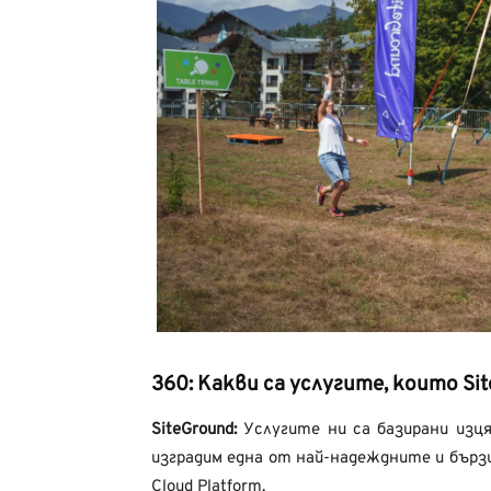
360:
Какви са услугите, които Sit
SiteGround:
Услугите ни са базирани изця
изградим една от най-надеждните и бърз
Cloud Platform.