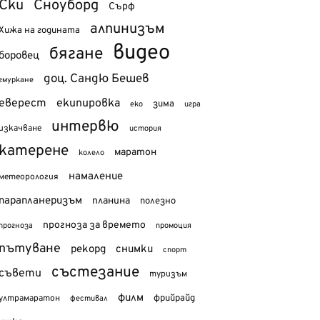
Ски
Сноуборд
Сърф
алпинизъм
Хижа на годината
видео
бягане
боровец
доц. Сандю Бешев
гмуркане
еверест
екипировка
зима
еко
игра
интервю
изкачване
история
катерене
маратон
колело
намаление
метеорология
парапланеризъм
планина
полезно
прогноза за времето
прогноза
промоция
пътуване
рекорд
снимки
спорт
състезание
съвети
туризъм
филм
фрийрайд
ултрамаратон
фестивал