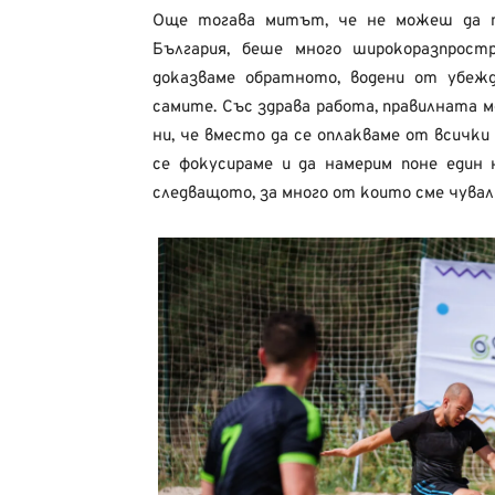
Още тогава митът, че не можеш да 
България, беше много широкоразпрост
доказваме обратното, водени от убежд
самите. Със здрава работа, правилната м
ни, че вместо да се оплакваме от всички
се фокусираме и да намерим поне един
следващото, за много от които сме чували