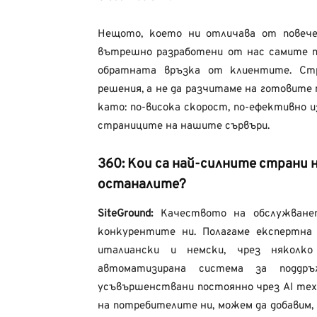
Нещото, което ни отличава от повече
вътрешно разработени от нас самите п
обратната връзка от клиентите. Стр
решения, а не да разчитаме на готовите 
като: по-висока скорост, по-ефективно и
страниците на нашите сървъри.
360:
Кои са най-силните страни 
останалите?
SiteGround:
Качеството на обслужване
конкурентите ни. Полагаме експертна г
италиански и немски, чрез няколк
автоматизирана система за поддр
усъвършенствани постоянно чрез AI те
на потребителите ни, можем да добавим,