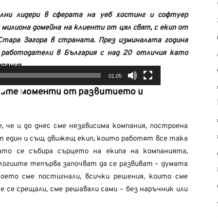
ални лидери в сферата на уеб хостинг и софтуер
 милиона домейна на клиенти от цял свят, с екип от
 Стара Загора в страната. През изминалата година
 работодатели в България с над 20 отличия като
пания.
01:05
жните моменти от развитието и
, че и до днес сме независима компания, построена
от един и същ движещ екип, които работят все така
огато се събира сърцето на екипа на компанията,
логиите тепърва започват да се развиват – думата
 което сме постигнали, всички решения, които сме
е се срещали, сме решавали сами – без наръчник или