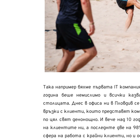
Така например бяхме първата IT компани
година беше немислимо и всички казв
столицата. Днес в офиса ни в Пловдив с
връзки с клиенти, които представят ком
по цял свят денонощно. И вече над 10 г
на клиентите ни, а последнте две на 98
сфера на работа с крайни клиенти, но и 