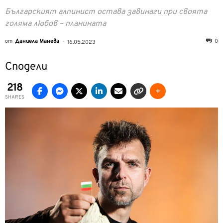
Българският алпинист остава завинаги при своята
голяма любов – планината
от
Даниела Манева
-
0
16.05.2023
Сподели
218
SHARES