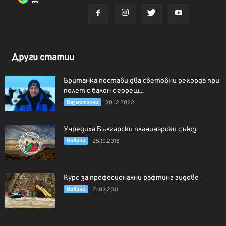
Други статии
Британка постави два световни рекорда при
полет с балон с горещ...
Безмоторни
30.12.2022
Учредиха Български планинарски съюз
Новини
25.10.2018
Курс за професионални рафтинг гидове
Новини
21.03.2011