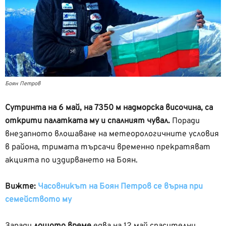
Боян Петров
Сутринта на 6 май, на 7350 м надморска височина, са
открити палатката му и спалният чувал.
Поради
внезапното влошаване на метеорологичните условия
в района, тримата търсачи временно прекратяват
акцията по издирването на Боян.
Вижте:
Часовникът на Боян Петров се върна при
семейството му
Заради
лошото време
едва на 12 май спасителни