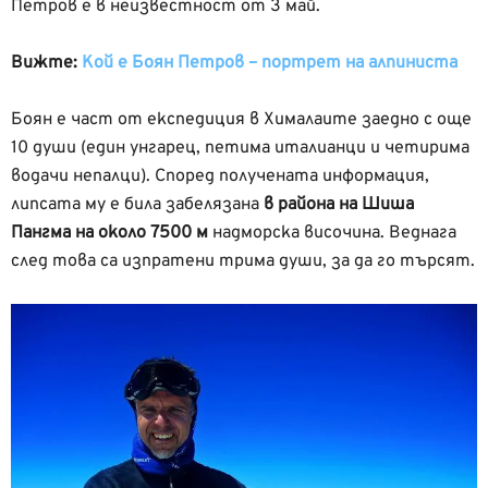
Петров е в неизвестност от 3 май.
Вижте:
Кой е Боян Петров – портрет на алпиниста
Боян е част от експедиция в Хималаите заедно с още
10 души (един унгарец, петима италианци и четирима
водачи непалци). Според получената информация,
липсата му е била забелязана
в района на Шиша
Пангма на около 7500 м
надморска височина. Веднага
след това са изпратени трима души, за да го търсят.