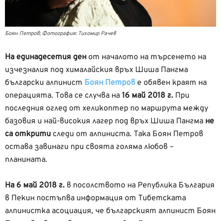
Боян Петров; Фотография: Тихомир Рачев
На единадесетия ден
от началото на търсенето на
изчезналия под хималайския връх Шиша Пангма
български алпинист
Боян Петров
е обявен краят на
операцията. Това се случва на
16 май 2018 г.
При
последния оглед от хеликоптер по маршрута между
базовия и най-високия лагер под връх Шиша Пангма
не
са открити
следи от алпиниста. Така Боян Петров
остава завинаги при своята голяма любов –
планината.
На 6 май 2018 г.
в посолството на Република България
в Пекин постъпва информация от Тибетската
алпинистка асоциация, че българският алпинист Боян