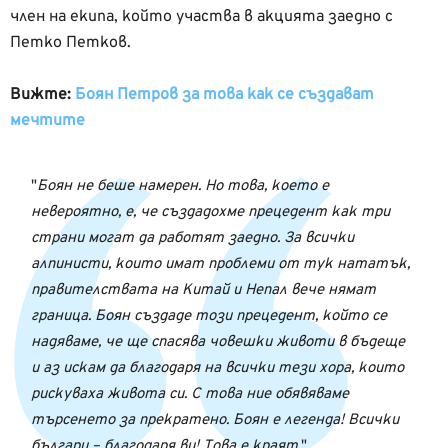
член на екипа, който участва в акцията заедно с
Петко Петков.
Вижте:
Боян Петров за това как се създават
мечтите
Боян не беше намерен. Но това, което е
невероятно, е, че създадохме прецедент как три
страни могат да работят заедно. За всички
алпинисти, които имат проблеми от тук нататък,
правителствата на Китай и Непал вече нямат
граница. Боян създаде този прецедент, който се
надяваме, че ще спасява човешки животи в бъдеще
и аз искам да благодаря на всички тези хора, които
рискуваха живота си. С това ние обявяваме
търсенето за прекратено. Боян е легенда! Всички
българи – благодаря ви! Това е краят,