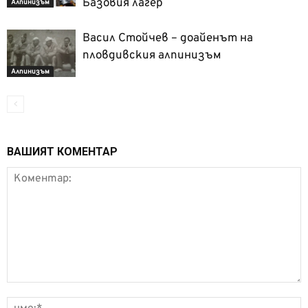
Базовия лагер
Алпинизъм
Васил Стойчев – доайенът на
пловдивския алпинизъм
Алпинизъм
ВАШИЯТ КОМЕНТАР