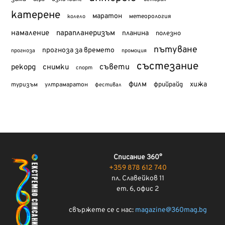
катерене
маратон
метеорология
колело
намаление
парапланеризъм
планина
полезно
пътуване
прогноза за времето
прогноза
промоция
състезание
съвети
рекорд
снимки
спорт
филм
хижа
туризъм
фрийрайд
ултрамаратон
фестивал
Списание 360°
+359 878 612 740
пл. Славейков 11
ет. 6, офис 2
свържете се с нас:
magazine@360mag.bg