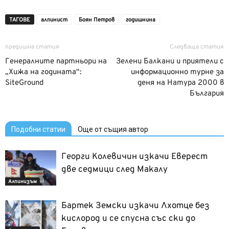
ТАГОВЕ
алпинист
Боян Петров
годишнина
предишна статия
Следваща статия
Генералните партньори на
Зелени Балкани и приятели с
„Хижа на годината“:
информационно турне за
SiteGround
деня на Натура 2000 в
България
Подобни статии
Още от същия автор
Георги Колевичин изкачи Еверест
две седмици след Макалу
Алпинизъм
Бартек Земски изкачи Лхотце без
кислород и се спусна със ски до