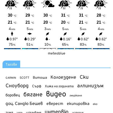
meteoblue
Тагове
Ски
Колоездене
Витоша
SCOTT
GARMIN
Сноуборд
алпинизъм
Сърф
Хижа на годината
видео
бягане
боровец
гмуркане
доц. Сандю Бешев
еверест
екипировка
еко
интервю
зима
изкачване
история
игра