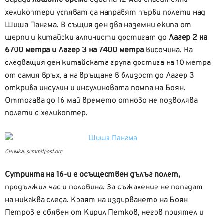
хеликоптери успяват да направят първи полети над
Шиша Пангма. В същия ден два наземни екипа от
шерпи и китайски алпинисти достигат до
Лагер 2 на
6700 метра и Лагер 3 на 7400 метра
височина. На
следващия ден китайската група достига на 10 метра
от самия връх, а на връщане в близост до Лагер 3
открива инсулин и инсулиновата помпа на Боян.
Оттогава до 16 май времето отново не позволява
полети с хеликоптер.
Снимка: summitpost.org
Сутринта на 16-и е осъществен дълъг полет,
продължил час и половина. За съжаление не попадат
на никаква следа. Краят на издирването на Боян
Петров е обявен от Кирил Петков, негов приятел и