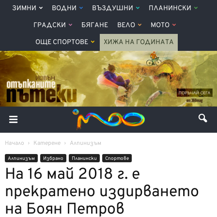
ЗИМНИ
ВОДНИ
ВЪЗДУШНИ
ПЛАНИНСКИ
ГРАДСКИ
БЯГАНЕ
ВЕЛО
МОТО
ОЩЕ СПОРТОВЕ
ХИЖА НА ГОДИНАТА
Начало
Катерене
Алпинизъм
Алпинизъм
Избрано
Планински
Спортове
На 16 май 2018 г. е
прекратено издирването
на Боян Петров