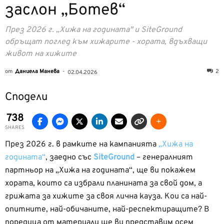
заслон „Ботев“
През 2026 г. „Хижа на годината" и SiteGround
обръщат поглед към хижарите - хората, вдъхващи
живот на хижите
от
Даниела Манева
-
2
02.04.2026
Сподели
738
SHARES
През 2026 г. в рамките на кампанията
„Хижа на
годината“
, заедно със
SiteGround
– генералният
партньор на „Хижа на годината“, ще ви покажем
хората, които са избрали планината за свой дом, а
грижата за хижите за своя лична кауза. Кои са най-
опитните, най-обичаните, най-респектиращите? В
поредица от материали ще ви представим осем