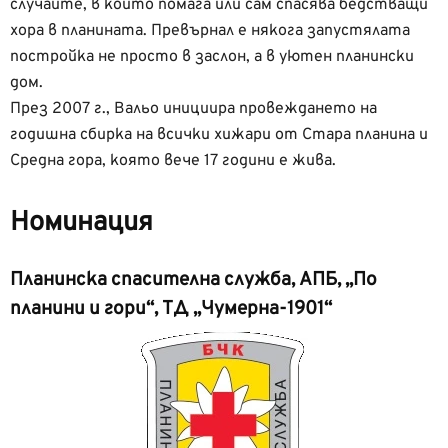
случаите, в които помага или сам спасява бедстващи
хора в планината. Превърнал е някога запустялата
постройка не просто в заслон, а в уютен планински
дом.
През 2007 г., Вальо инициира провеждането на
годишна сбирка на всички хижари от Стара планина и
Средна гора, която вече 17 години е жива.
Номинация
Планинска спасителна служба, АПБ, „По
планини и гори“, ТД „Чумерна-1901“