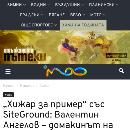
ЗИМНИ
ВОДНИ
ВЪЗДУШНИ
ПЛАНИНСКИ
ГРАДСКИ
БЯГАНЕ
ВЕЛО
МОТО
ОЩЕ СПОРТОВЕ
ХИЖА НА ГОДИНАТА
Начало
Каталог
Хижи
Хижи
„Хижар за пример“ със
SiteGround: Валентин
Ангелов – домакинът на