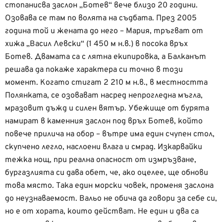
стопанисва заслон „Ботев“ вече близо 20 години.
Озовава се там по волята на съдбата. През 2005
година той и жената до него – Мария, тръгват от
хижа „Васил Левски“ (1 450 м н.в.) в посока връх
Ботев. Двамата са с лятна екипировка, а Балканът
решава да покаже характера си точно в този
момент. Когато стигат 2 210 м н.в., в местността
Полянката, се озовават насред непрогледна мъгла,
мразовит дъжд и силен вятър. Убежище от бурята
намират в каменния заслон под връх Ботев, който
повече прилича на обор – вътре има един счупен стол,
скупчено легло, наслоени влага и смрад. Изкарвайки
тежка нощ, при реална опасност от измръзване,
бургазлията си дава обет, че, ако оцелее, ще обнови
това място. Така един морски човек, променя заслона
до неузнаваемост. Вальо не обича да говори за себе си,
но е от хората, които действат. Не един и два са