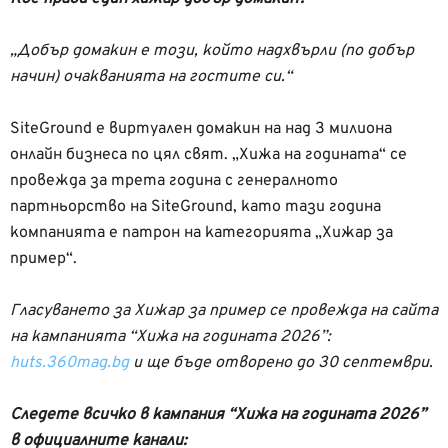
„Добър домакин е този, който надхвърли (по добър
начин) очакванията на гостите си.“
SiteGround e виртуален домакин на над 3 милиона
онлайн бизнеса по цял свят. „Хижа на годината“ се
провежда за трета година с генералното
партньорство на SiteGround, като тази година
компанията е патрон на категорията „Хижар за
пример“.
Гласуването за Хижар за пример се провежда на сайта
на кампанията “Хижа на годината 2026”:
huts.360mag.bg
и ще бъде отворено до 30 септември.
Следете всичко в кампания “Хижа на годината 2026”
в официалните канали: