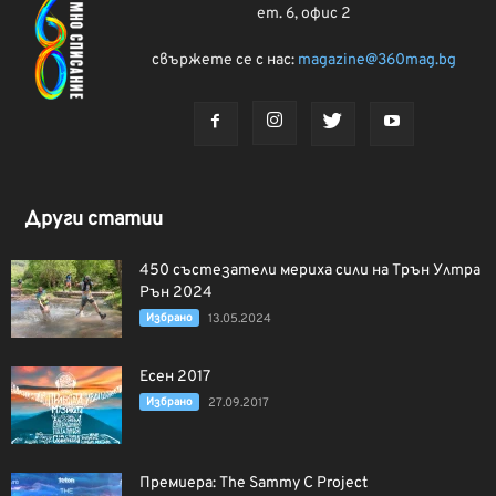
ет. 6, офис 2
свържете се с нас:
magazine@360mag.bg
Други статии
450 състезатели мериха сили на Трън Ултра
Рън 2024
Избрано
13.05.2024
Есен 2017
Избрано
27.09.2017
Премиера: The Sammy C Project