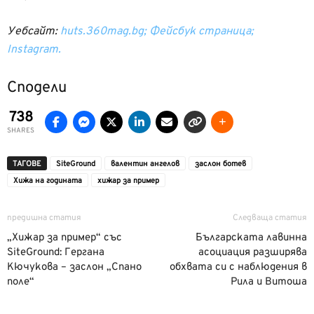
Уебсайт:
huts.360mag.bg;
Фейсбук страница;
Instagram.
Сподели
738
SHARES
ТАГОВЕ
SiteGround
валентин ангелов
заслон ботев
Хижа на годината
хижар за пример
предишна статия
Следваща статия
„Хижар за пример“ със
Българската лавинна
SiteGround: Гергана
асоциация разширява
Кючукова – заслон „Спано
обхвата си с наблюдения в
поле“
Рила и Витоша