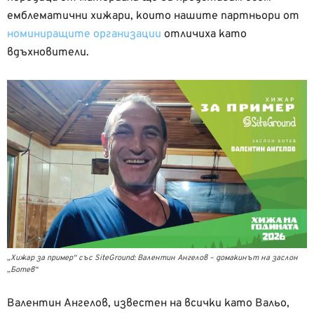
емблематични хижари, които нашите партньори от
номиниращите организации
отличиха като
вдъхновители.
„Хижар за пример“ със SiteGround: Валентин Ангелов – домакинът на заслон
„Ботев“
Валентин Ангелов, известен на всички като Вальо,