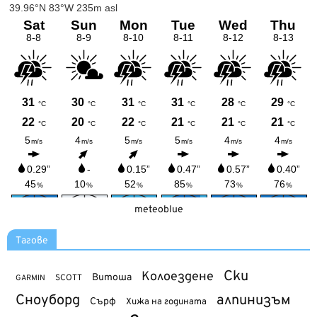
meteoblue
Тагове
Ски
Колоездене
Витоша
SCOTT
GARMIN
Сноуборд
алпинизъм
Сърф
Хижа на годината