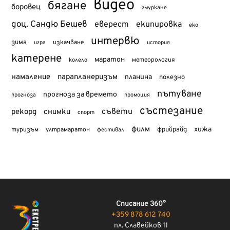
видео
бягане
боровец
гмуркане
доц. Сандю Бешев
еверест
екипировка
еко
интервю
зима
изкачване
история
игра
катерене
маратон
метеорология
колело
намаление
парапланеризъм
планина
полезно
пътуване
прогноза за времето
прогноза
промоция
състезание
съвети
рекорд
снимки
спорт
филм
хижа
туризъм
фрийрайд
ултрамаратон
фестивал
Списание 360°
+359 878 612 740
пл. Славейков 11