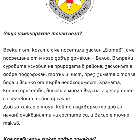
Защо номинирахте точно него?
Всеки път, когато сме посетили заслон „Ботев“, сме
посрещани от много добър домакин – Вальо. Въпреки
суровите условия на природата в района, заслонът е
добре поддържан, топъл и чист, през зимата с топла
вода и всичко от първа необходимост. Храната,
която приготвя, винаги е много вкусна, а десертите
са неговото тайно оръжие.
Добър хижар е този, който надхвърли (по добър
начин) очакванията на гостите си, и Вальо е точно
такъв.
Кое прави един хижар добър домакин?