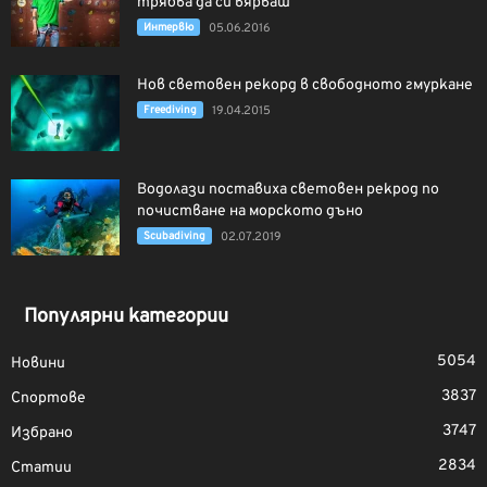
трябва да си вярваш“
Интервю
05.06.2016
Нов световен рекорд в свободното гмуркане
Freediving
19.04.2015
Водолази поставиха световен рекрод по
почистване на морското дъно
Scubadiving
02.07.2019
Популярни категории
5054
Новини
3837
Спортове
3747
Избрано
2834
Статии