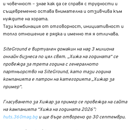
и човечност – знае как да се справя с трудности и
същевременно остава внимателна и отзивчива към
нуждите на хората.
Тази комбинация от отговорност, инициативност и
топло отношение е рядка и именно тя я отличава.
SiteGround e виртуален домакин на над 3 милиона
онлайн бизнеса по цял свят. „Хижа на годината“ се
провежда за трета година с генералното
партньорство на SiteGround, като тази година
компанията е патрон на категорията „Хижар за
пример“.
Гласуването за Хижар за пример се провежда на сайта
на кампанията “Хижа на годината 2026”:
huts.360mag.bg
и ще бъде отворено до 30 септември.