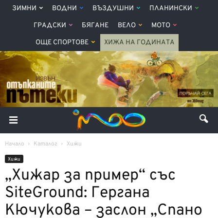
ЗИМНИ
ВОДНИ
ВЪЗДУШНИ
ПЛАНИНСКИ
ГРАДСКИ
БЯГАНЕ
ВЕЛО
МОТО
ОЩЕ СПОРТОВЕ
ХИЖА НА ГОДИНАТА
Начало
Каталог
Хижи
Хижи
„Хижар за пример“ със
SiteGround: Гергана
Кючукова – заслон „Спано