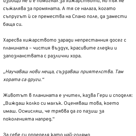
изобщо не ѝ е помогнал за хижарството, но пък не
съжалява за промяната. А тя се налага, когато
съпругът ѝ се премества на Спано поле, да замести
баща си.
Харесва хижарството заради непрестанния досег с
планината – чистия въздух, красивите гледки и
запознанствата с различни хора.
„Научаваш нови неща, създаваш приятелства. Там
хората са други.“
Животът в планината е учител, казва Гери и споделя:
„Виждаш колко си малък. Оценяваш това, което
имаш. Осмисляш, че трябва да го пазиш за
поколенията напред.“
За себе си определя като най-голямо