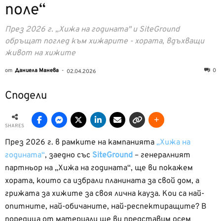
поле“
През 2026 г. „Хижа на годината" и SiteGround
обръщат поглед към хижарите - хората, вдъхващи
живот на хижите
от
Даниела Манева
-
0
02.04.2026
Сподели
SHARES
През 2026 г. в рамките на кампанията
„Хижа на
годината“
, заедно със
SiteGround
– генералният
партньор на „Хижа на годината“, ще ви покажем
хората, които са избрали планината за свой дом, а
грижата за хижите за своя лична кауза. Кои са най-
опитните, най-обичаните, най-респектиращите? В
поредица от материали ще ви представим осем