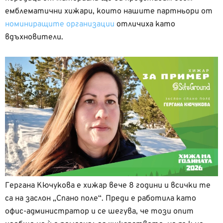
емблематични хижари, които нашите партньори от
номиниращите организации
отличиха като
вдъхновители.
Гергана Кючукова е хижар вече 8 години и всички те
са на заслон „Спано поле“. Преди е работила като
офис-администратор и се шегува, че този опит