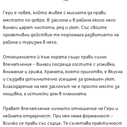
Гери е човек, който живее с мисията да прави
мястото по-добро. В заслона и в района около него
винаги царят чистота, ред и уют. Със своите
проактивни действия тя подпомага развитието на
района и туризма в него.
Отношението ѝ към хората също прави силно
впечатление – винаги посреща гостите с усмивка,
внимание и грижа. Храната, която приготвя, е вкусна
и създава допълнително усещане за домашен уют.
Благодарение на нея заслонът не е просто място за
нощувка, а истински дом в планината.
Правят впечатление личното отношение на Гери и
нейната отдаденост. При нея няма формалност –
всичко се прави със сърце. Тя съчетава практичност