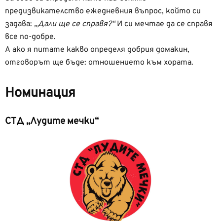
предизвикателство ежедневния въпрос, който си
задава:
„Дали ще се справя?“
И си мечтае да се справя
все по-добре.
А ако я питате какво определя добрия домакин,
отговорът ще бъде: отношението към хората.
Номинация
СТД „Лудите мечки“