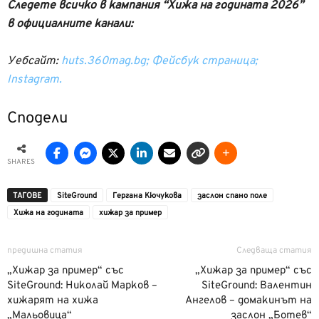
Следете всичко в кампания “Хижа на годината 2026”
в официалните канали:
Уебсайт:
huts.360mag.bg;
Фейсбук страница;
Instagram.
Сподели
SHARES
ТАГОВЕ
SiteGround
Гергана Кючукова
заслон спано поле
Хижа на годината
хижар за пример
предишна статия
Следваща статия
„Хижар за пример“ със
„Хижар за пример“ със
SiteGround: Николай Марков –
SiteGround: Валентин
хижарят на хижа
Ангелов – домакинът на
„Мальовица“
заслон „Ботев“