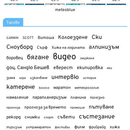
meteoblue
Тагове
Ски
Колоездене
Витоша
SCOTT
GARMIN
Сноуборд
алпинизъм
Сърф
Хижа на годината
видео
бягане
боровец
гмуркане
доц. Сандю Бешев
еверест
екипировка
еко
интервю
зима
изкачване
история
игра
катерене
маратон
метеорология
колело
намаление
парапланеризъм
планина
полезно
пътуване
прогноза за времето
прогноза
промоция
състезание
съвети
рекорд
снимки
спорт
филм
хижа
туризъм
фрийрайд
ултрамаратон
фестивал