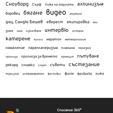
Сноуборд
алпинизъм
Сърф
Хижа на годината
видео
бягане
боровец
гмуркане
доц. Сандю Бешев
еверест
екипировка
еко
интервю
зима
изкачване
история
игра
катерене
маратон
метеорология
колело
намаление
парапланеризъм
планина
полезно
пътуване
прогноза за времето
прогноза
промоция
състезание
съвети
рекорд
снимки
спорт
филм
хижа
туризъм
фрийрайд
ултрамаратон
фестивал
Списание 360°