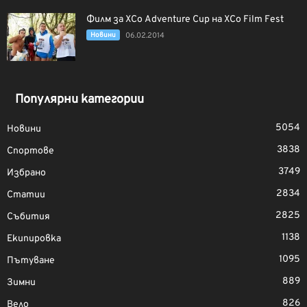
Филм за XCo Adventure Cup на XCo Film Fest
Новини
06.02.2014
Популярни категории
5054
Новини
3838
Спортове
3749
Избрано
2834
Статии
2825
Събития
1138
Екипировка
1095
Пътуване
889
Зимни
826
Вело