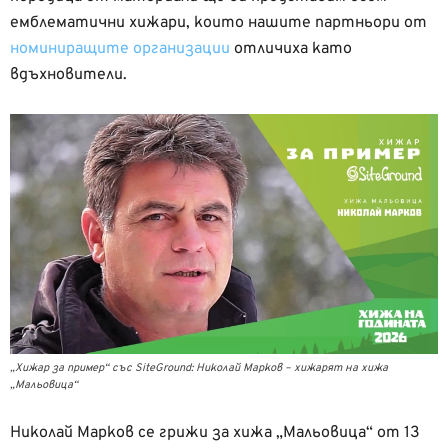
емблематични хижари, които нашите партньори от
номиниращите организации
отличиха като
вдъхновители.
„Хижар за пример“ със SiteGround: Николай Марков – хижарят на хижа
„Мальовица“
Николай Марков се грижи за хижа „Мальовица“ от 13