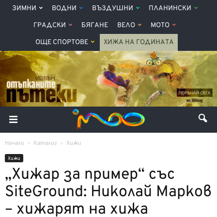
ЗИМНИ
ВОДНИ
ВЪЗДУШНИ
ПЛАНИНСКИ
ГРАДСКИ
БЯГАНЕ
ВЕЛО
МОТО
ОЩЕ СПОРТОВЕ
ХИЖА НА ГОДИНАТА
Начало
Каталог
Хижи
Хижи
„Хижар за пример“ със
SiteGround: Николай Марков
– хижарят на хижа