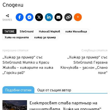
Сподели
SHARES
ТАГОВЕ
SiteGround
Николай Марков
хижа Мальовица
Хижа на годината
хижар за пример
предишна статия
Следваща статия
„Хижар за пример“ със
„Хижар за пример“ със
SiteGround: Митко и Краси
SiteGround: Гергана
Жикови – хижарите на хижа
Кючукова – заслон „Спано
„Горски рай“
поле“
Подобни статии
Още от същия автор
Електросвят става партньор на
инициативата „Хижа на годината“