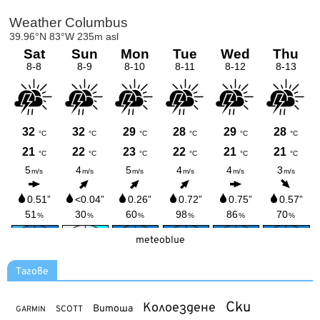
meteoblue
Тагове
Ски
Колоездене
Витоша
SCOTT
GARMIN