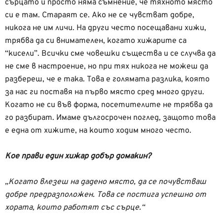
сърцато и просто няма съмнение, че тяхното място
си е там. Стараят се. Ако не се чувстват добре,
никога не им личи. На други често посещавани хижи,
трябва да си внимателен, когато хижарите са
“кисели”. Всички сме човешки същества и се случва да
не сме в настроение, но при тях никога не можеш да
разбереш, че е така. Това е голямата разлика, която
за нас ги поставя на първо място сред много други.
Когато не си във форма, посетителите не трябва да
го разбират. Имаме дългосрочен поглед, защото това
е една от хижите, на които ходим много често.
Кое прави един хижар добър домакин?
„Когато влезеш на дадено място, да се почувстваш
добре предразположен. Това се постига успешно от
хората, които работят със сърце.“