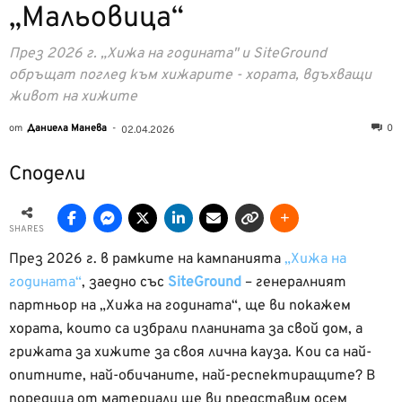
„Мальовица“
През 2026 г. „Хижа на годината" и SiteGround
обръщат поглед към хижарите - хората, вдъхващи
живот на хижите
от
Даниела Манева
-
0
02.04.2026
Сподели
SHARES
През 2026 г. в рамките на кампанията
„Хижа на
годината“
, заедно със
SiteGround
– генералният
партньор на „Хижа на годината“, ще ви покажем
хората, които са избрали планината за свой дом, а
грижата за хижите за своя лична кауза. Кои са най-
опитните, най-обичаните, най-респектиращите? В
поредица от материали ще ви представим осем