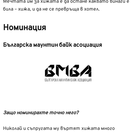
Мечтата им за хижата е да остане каквато винаги е
била – хижа, и да не се превръща в хотел.
Номинация
Българска маунтин байк асоциация
Защо номинирахте точно него?
Николай и съпругата му въртят хижата много