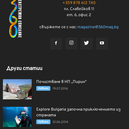
+359 878 612 740
пл. Славейков 11
ет. 6, офис 2
свържете се с нас:
magazine@360mag.bg
Други статии
Почистване в НП „Пирин“
Новини
19.07.2016
Explore Bulgaria започна приключението из
страната
Новини
01.06.2014