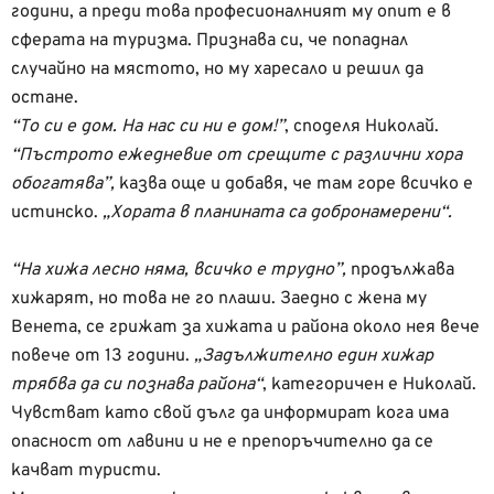
години, а преди това професионалният му опит е в
сферата на туризма. Признава си, че попаднал
случайно на мястото, но му харесало и решил да
остане.
“То си е дом. На нас си ни е дом!”
, споделя Николай.
“Пъстрото ежедневие от срещите с различни хора
обогатява”,
казва още и добавя, че там горе всичко е
истинско.
„Хората в планината са добронамерени“.
“На хижа лесно няма, всичко е трудно”,
продължава
хижарят, но това не го плаши. Заедно с жена му
Венета, се грижат за хижата и района около нея вече
повече от 13 години.
„Задължително един хижар
трябва да си познава района“
, категоричен е Николай.
Чувстват като свой дълг да информират кога има
опасност от лавини и не е препоръчително да се
качват туристи.