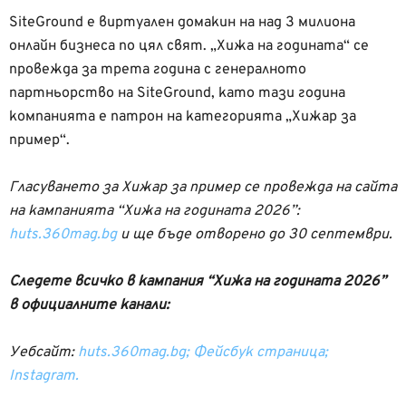
SiteGround e виртуален домакин на над 3 милиона
онлайн бизнеса по цял свят. „Хижа на годината“ се
провежда за трета година с генералното
партньорство на SiteGround, като тази година
компанията е патрон на категорията „Хижар за
пример“.
Гласуването за Хижар за пример се провежда на сайта
на кампанията “Хижа на годината 2026”:
huts.360mag.bg
и ще бъде отворено до 30 септември.
Следете всичко в кампания “Хижа на годината 2026”
в официалните канали:
Уебсайт:
huts.360mag.bg;
Фейсбук страница;
Instagram.