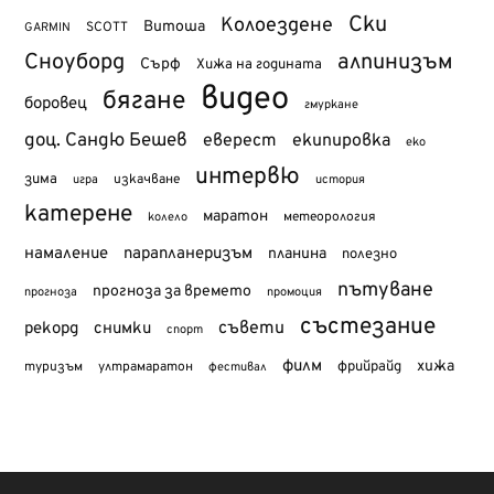
Ски
Колоездене
Витоша
SCOTT
GARMIN
Сноуборд
алпинизъм
Сърф
Хижа на годината
видео
бягане
боровец
гмуркане
доц. Сандю Бешев
еверест
екипировка
еко
интервю
зима
изкачване
история
игра
катерене
маратон
метеорология
колело
намаление
парапланеризъм
планина
полезно
пътуване
прогноза за времето
прогноза
промоция
състезание
съвети
рекорд
снимки
спорт
филм
хижа
туризъм
фрийрайд
ултрамаратон
фестивал