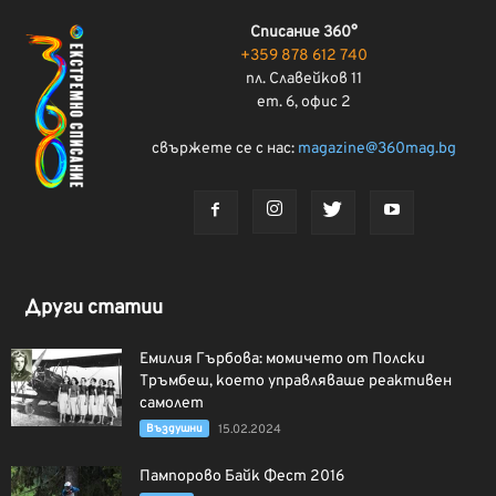
Списание 360°
+359 878 612 740
пл. Славейков 11
ет. 6, офис 2
свържете се с нас:
magazine@360mag.bg
Други статии
Емилия Гърбова: момичето от Полски
Тръмбеш, което управляваше реактивен
самолет
Въздушни
15.02.2024
Пампорово Байк Фест 2016