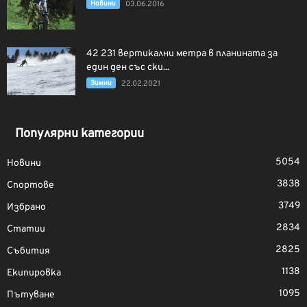
Новини
03.06.2016
42 231 вертикални метра в планината за
един ден със ски...
Зимни
22.02.2021
Популярни категории
5054
Новини
3838
Спортове
3749
Избрано
2834
Статии
2825
Събития
1138
Екипировка
1095
Пътуване