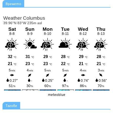
Времето
meteoblue
Тагове