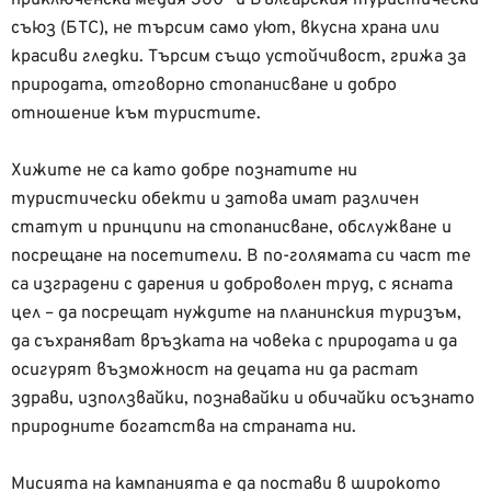
съюз (БТС), не търсим само уют, вкусна храна или
красиви гледки. Търсим също устойчивост, грижа за
природата, отговорно стопанисване и добро
отношение към туристите.
Хижите не са като добре познатите ни
туристически обекти и затова имат различен
статут и принципи на стопанисване, обслужване и
посрещане на посетители. В по-голямата си част те
са изградени с дарения и доброволен труд, с ясната
цел – да посрещат нуждите на планинския туризъм,
да съхраняват връзката на човека с природата и да
осигурят възможност на децата ни да растат
здрави, използвайки, познавайки и обичайки осъзнато
природните богатства на страната ни.
Мисията на кампанията е да постави в широкото