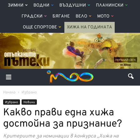
ЗИМНИ
ВОДНИ
ВЪЗДУШНИ
ПЛАНИНСКИ
ГРАДСКИ
БЯГАНЕ
ВЕЛО
МОТО
ОЩЕ СПОРТОВЕ
ХИЖА НА ГОДИНАТА
Начало
Избрано
Избрано
Новини
Какво прави една хижа
достойна за признание?
Критериите за номинации в конкурса „Хижа на