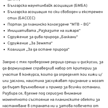
Българска маунтинбайк асоциация (БМБА)
Българска асоциация по ски свободен и екстремен
стил (БАССЕС)
Портал за планинско колоездене “MTB – BG”
Инициативата „Разказите на хижаря“
Сдружение за дива природа „Балкани“
Сдружение „За Земята“
Коалиция „За да остане природа“
Заедно с тях проведохме редица срещи и дискусии, за
да формулираме справедлив набор от критерии за
участие в конкурса, които да определят кои хижи и/
или заслони, наистина заслужават признание и могат
да бъдат вдъхновение и пример за всички останали.
Разбира се, взехме под сериозно внимание
моментното състояние на планинските обекти за
настаняване в страната ни и затова повечето от