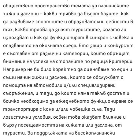
обществено пространство темата за планинските
хижи и заслони – какви трябва да бъдат базите, как
да развиваме спортните и образователни дейности в
тях, какво трябва да знаят туристите, когато ги
използват и как да функционират в синхрон с човека и
опазването на околната среда. Ето защо и конкурсът
е съставен от различни категории, които обръщат
внимание на успеха на стопаните по редица критерии.
Например не би било коректно да оценяваме по един и
съши начин хижи и заслони, които се обслужват с
помощта на автомобили и/или специализирани
съоръжения, и тези, до които няма такъв достъп и
всичко необходимо за ежедневното функциониране се
транспортира с коне и/или човешка сила. Тези
логистични условия, освен това оказват влияние и
върху посещаемостта на хижата или заслона, от
туристи. За поддръжката на високопланински