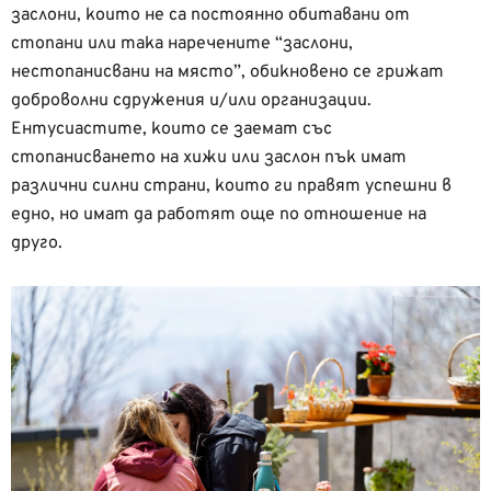
заслони, които не са постоянно обитавани от
стопани или така наречените “заслони,
нестопанисвани на място”, обикновено се грижат
доброволни сдружения и/или организации.
Ентусиастите, които се заемат със
стопанисването на хижи или заслон пък имат
различни силни страни, които ги правят успешни в
едно, но имат да работят още по отношение на
друго.