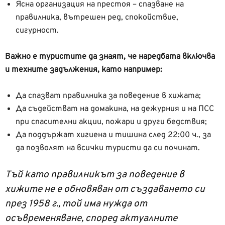
Ясна организация на престоя – спазване на
правилника, вътрешен ред, спокойствие,
сигурност.
Важно е туристите да знаят, че наредбата включва
и техните задължения, като например:
Да спазват правилника за поведение в хижата;
Да съдействат на домакина, на дежурния и на ПСС
при спасителни акции, пожари и други бедствия;
Да поддържат хигиена и тишина след 22:00 ч., за
да позволят на всички туристи да си починат.
Тъй като правилникът за поведение в
хижите не е обновяван от създаването си
през 1958 г., той има нужда от
осъвременяване, според актуалните