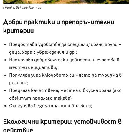
снимка: Виктор Троянов
Добри практики и препоръчителни
критерии
Предоставя удобства за специализирани групи –
деца, хора с увреждания и др.;
Насърчава доброволчески дейности и участва в
местни инициативи;
Популяризира ключовото си място за туризма в
региона;
Предлага качествена, местна и вкусна храна (ако
обектът предлага такава);
Осигурява безплатна питейна вода;
Екологични критерии: устойчивост в
действие