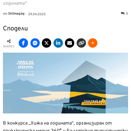
годината“
от
360mag.bg
-
0
29.04.2025
Сподели
SHARES
В конкурса „Хижа на годината“, организиран от
приключенска медия 360° и Българския туристически