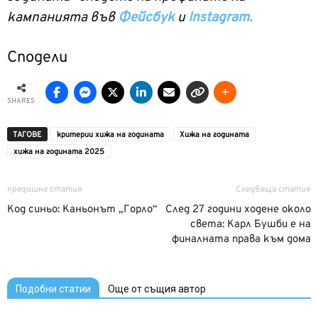
кампанията във
Фейсбук
и
Instagram.
Сподели
SHARES
ТАГОВЕ
критерии хижа на годината
Хижа на годината
хижа на годината 2025
предишна статия
Следваща статия
Код синьо: Каньонът „Горло“
След 27 години ходене около
света: Карл Бушби е на
финалната права към дома
Подобни статии
Още от същия автор