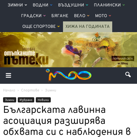
ЗИМНИ
ВОДНИ
ВЪЗДУШНИ
ПЛАНИНСКИ
ГРАДСКИ
БЯГАНЕ
ВЕЛО
МОТО
ОЩЕ СПОРТОВЕ
ХИЖА НА ГОДИНАТА
Начало
Спортове
Зимни
Зимни
Избрано
Новини
Българската лавинна
асоциация разширява
обхвата си с наблюдения в