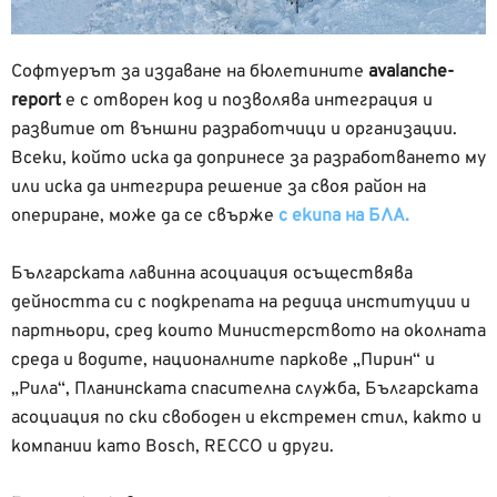
Софтуерът за издаване на бюлетините
avalanche-
report
е с отворен код и позволява интеграция и
развитие от външни разработчици и организации.
Всеки, който иска да допринесе за разработването му
или иска да интегрира решение за своя район на
опериране, може да се свърже
с екипа на БЛА.
Българската лавинна асоциация осъществява
дейността си с подкрепата на редица институции и
партньори, сред които Министерството на околната
среда и водите, националните паркове „Пирин“ и
„Рила“, Планинската спасителна служба, Българската
асоциация по ски свободен и екстремен стил, както и
компании като Bosch, RECCO и други.