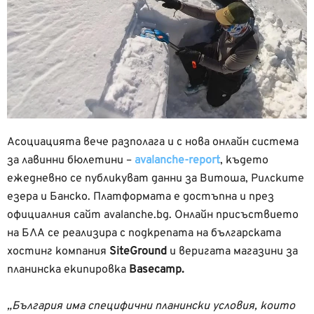
Асоциацията вече разполага и с нова онлайн система
за лавинни бюлетини –
avalanche-report
, където
ежедневно се публикуват данни за Витоша, Рилските
езера и Банско. Платформата е достъпна и през
официалния сайт avalanche.bg. Онлайн присъствието
на БЛА се реализира с подкрепата на българската
хостинг компания
SiteGround
и веригата магазини за
планинска екипировка
Basecamp.
„България има специфични планински условия, които