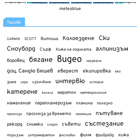
meteoblue
Тагове
Ски
Колоездене
Витоша
SCOTT
GARMIN
Сноуборд
алпинизъм
Сърф
Хижа на годината
видео
бягане
боровец
гмуркане
доц. Сандю Бешев
еверест
екипировка
еко
интервю
зима
изкачване
история
игра
катерене
маратон
метеорология
колело
намаление
парапланеризъм
планина
полезно
пътуване
прогноза за времето
прогноза
промоция
състезание
съвети
рекорд
снимки
спорт
филм
хижа
туризъм
фрийрайд
ултрамаратон
фестивал