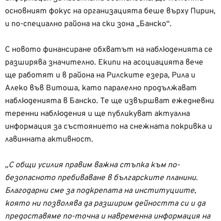
основният фокус на организацията беше върху Пирин,
и по-специално района на ски зона „Банско“.
С новото финансиране обхватът на наблюденията се
разширява значително. Екипи на асоциацията вече
ще работят и в района на Рилските езера, Рила и
Алеко във Витоша, като паралелно продължават
наблюденията в Банско. Те ще извършват ежедневни
теренни наблюдения и ще публикуват актуална
информация за състоянието на снежната покривка и
лавинната активност.
„С общи усилия правим важна стъпка към по-
безопасното пребиваване в българските планини.
Благодарни сме за подкрепата на институциите,
която ни позволява да разширим дейността си и да
предоставяме по-точна и навременна информация на