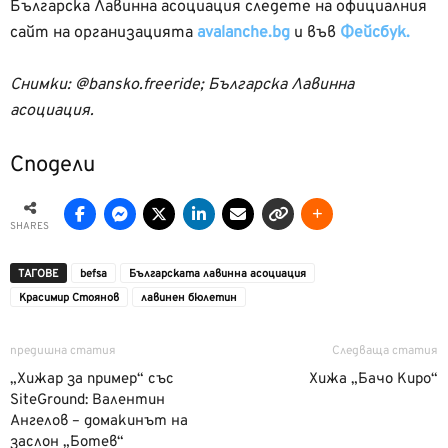
Българска Лавинна асоциация следете на официалния
сайт на организацията
avalanche.bg
и във
Фейсбук.
Снимки: @bansko.freeride; Българска Лавинна
асоциация.
Сподели
SHARES
ТАГОВЕ
befsa
Българската лавинна асоциация
Красимир Стоянов
лавинен бюлетин
предишна статия
Следваща статия
„Хижар за пример“ със
Хижа „Бачо Киро“
SiteGround: Валентин
Ангелов – домакинът на
заслон „Ботев“