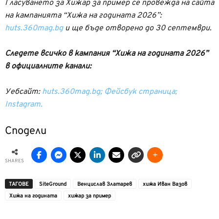
Гласуването за Хижар за пример се провежда на сайта
на кампанията “Хижа на годината 2026”:
huts.360mag.bg
и ще бъде отворено до 30 септември.
Следете всичко в кампания “Хижа на годината 2026”
в официалните канали:
Уебсайт:
huts.360mag.bg;
Фейсбук страница;
Instagram.
Сподели
SHARES
ТАГОВЕ
SiteGround
Венцислав Златарев
хижа Иван Вазов
Хижа на годината
хижар за пример