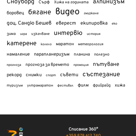
Сноуборд
алпинизъм
Сърф
Хижа на годината
видео
бягане
боровец
гмуркане
доц. Сандю Бешев
еверест
екипировка
еко
интервю
зима
изкачване
история
игра
катерене
маратон
метеорология
колело
намаление
парапланеризъм
планина
полезно
пътуване
прогноза за времето
прогноза
промоция
състезание
съвети
рекорд
снимки
спорт
филм
хижа
туризъм
фрийрайд
ултрамаратон
фестивал
Списание 360°
+359 878 612 740