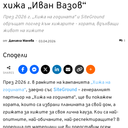
хижа „Иван Вазов“
През 2026 г. „Хижа на годината" и SiteGround
обръщат поглед към хижарите - хората, вдъхващи
живот на хижите
от
Даниела Манева
-
1
03.04.2026
Сподели
SHARES
През 2026 г. в рамките на кампанията
„Хижа на
годината“
, заедно със
SiteGround
– генералният
партньор на „Хижа на годината“, ще ви покажем
хората, които са избрали планината за свой дом, а
грижата за хижите за своя лична кауза. Кои са най-
опитните, най-обичаните, най-респектиращите? В
поредица от материали ще ви представим осем