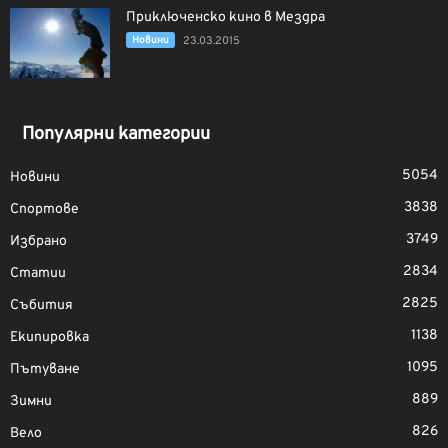
Приключенско кино в Мездра
Новини
23.03.2015
Популярни категории
5054
Новини
3838
Спортове
3749
Избрано
2834
Статии
2825
Събития
1138
Екипировка
1095
Пътуване
889
Зимни
826
Вело