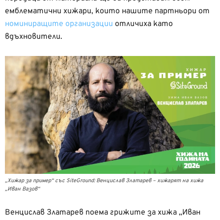
емблематични хижари, които нашите партньори от
номиниращите организации
отличиха като
вдъхновители.
„Хижар за пример“ със SiteGround: Венцислав Златарев – хижарят на хижа
„Иван Вазов“
Венцислав Златарев поема грижите за хижа „Иван