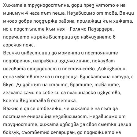
Хижата е труднодостъпна, дори през лятото е на
минимум 4 часа път пеша. Независимо от това, Венци
много добре поддържа района, прилежащ към хижата,
но и подстъпите към нея – Голямо Пазардере,
поречието на река Бистрица до навлизането в
горския пояс.
Всички инвестиции до момента и постоянните
подобрения, направени изцяло лично, показват
неговата отдаденост и постоянство. Доказват и
една чувствителна и търсеща, взискателна натура, с
вкус. Дизайнът на стаите, вратите, таваните,
леглата сами по себе си са планинарско изкуство,
което възпитава в естетика.
Важно е да се отбележи, че хижата е на път да
постигне енергийна независимост. Независимо от
трудностите, хижата извозва за своя сметка целия
боклук, съответно сепариран, до подножието на