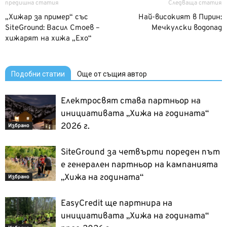
предишна статия
Следваща статия
„Хижар за пример“ със
Най-високият в Пирин:
SiteGround: Васил Стоев –
Мечкулски водопад
хижарят на хижа „Ехо“
Подобни статии
Още от същия автор
Електросвят става партньор на
инициативата „Хижа на годината“
2026 г.
Избрано
SiteGround за четвърти пореден път
е генерален партньор на кампанията
„Хижа на годината“
Избрано
EasyCredit ще партнира на
инициативата „Хижа на годината“