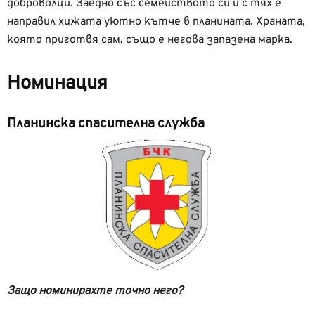
доброволци. Заедно със семейството си и с тях е
направил хижата уютно кътче в планината. Храната,
която приготвя сам, също е негова запазена марка.
Номинация
Планинска спасителна служба
Защо номинирахте точно него?