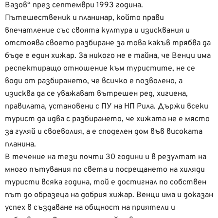
Вазов“ през септември 1993 година.
Пътешественик и планинар, който прави
впечатление със своята култура и изисквания и
отстоява своето разбиране за това какъв трябва да
бъде е един хижар. За никого не е тайна, че Венци има
респектиращо отношение към туристите, не се
води от разбирането, че всичко е позволено, а
изисква да се уважават вътрешен ред, хигиена,
правилата, установени с ПУ на НП Рила. Държи всеки
турист да идва с разбирането, че хижата не е място
за гуляй и своеволия, а е споделен дом във високата
планина.
В течение на тези почти 30 години и в резултат на
много пътувания по света и посрещането на хиляди
туристи всяка година, той е достигнал по собствен
път до образеца на добрия хижар. Венци има и доказан
успех в създаване на общност на приятели и