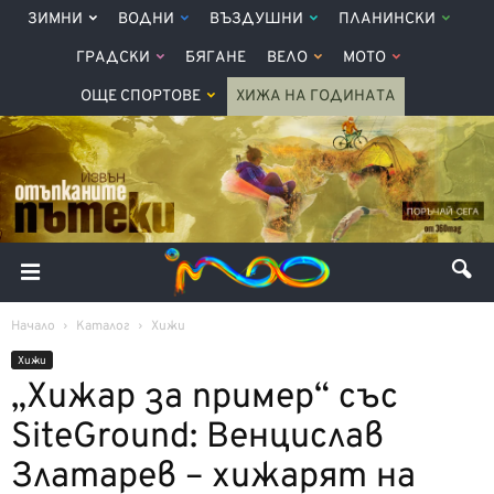
ЗИМНИ
ВОДНИ
ВЪЗДУШНИ
ПЛАНИНСКИ
ГРАДСКИ
БЯГАНЕ
ВЕЛО
МОТО
ОЩЕ СПОРТОВЕ
ХИЖА НА ГОДИНАТА
Начало
Каталог
Хижи
Хижи
„Хижар за пример“ със
SiteGround: Венцислав
Златарев – хижарят на