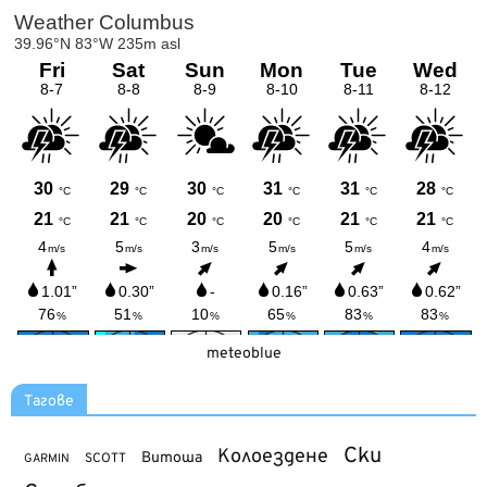
meteoblue
Тагове
Ски
Колоездене
Витоша
SCOTT
GARMIN