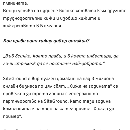
планината.
Венци успява да издигне високо летвата към другите
труднодостъпни хижи и изобщо хижите и
хижарството в България.
Кое прави един хижар добър домакин?
„Във всичко, което прави, и в което инвестира, да
личи стремеж да се постигне най-доброто.“
SiteGround e виртуален домакин на над 3 милиона
онлайн бизнеса по цял свят. „Хижа на годината“ се
провежда за трета година с генералното
партньорство на SiteGround, като тази година
компанията е патрон на категорията „Хижар за
пример“.