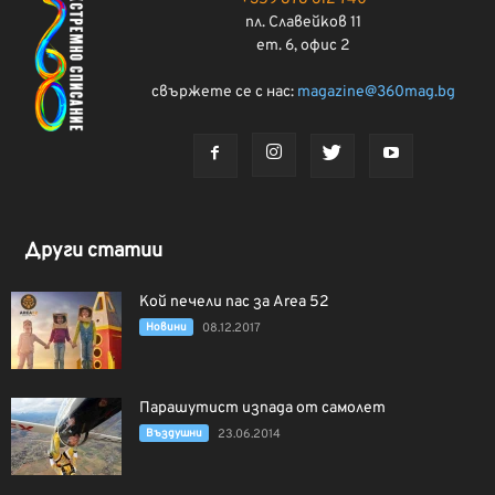
пл. Славейков 11
ет. 6, офис 2
свържете се с нас:
magazine@360mag.bg
Други статии
Кой печели пас за Area 52
Новини
08.12.2017
Парашутист изпада от самолет
Въздушни
23.06.2014