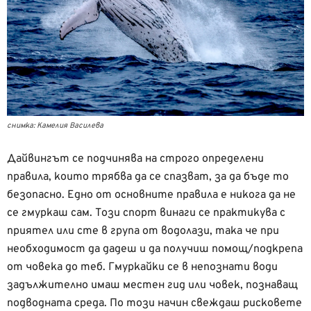
снимка: Камелия Василева
Дайвингът се подчинява на строго определени
правила, които трябва да се спазват, за да бъде то
безопасно. Едно от основните правила е никога да не
се гмуркаш сам. Този спорт винаги се практикува с
приятел или сте в група от водолази, така че при
необходимост да дадеш и да получиш помощ/подкрепа
от човека до теб. Гмуркайки се в непознати води
задължително имаш местен гид или човек, познаващ
подводната среда. По този начин свеждаш рисковете