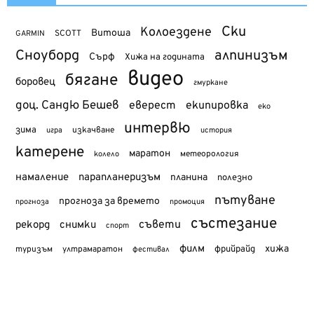
Ски
Колоездене
Витоша
SCOTT
GARMIN
Сноуборд
алпинизъм
Сърф
Хижа на годината
видео
бягане
боровец
гмуркане
доц. Сандю Бешев
еверест
екипировка
еко
интервю
зима
изкачване
история
игра
катерене
маратон
метеорология
колело
намаление
парапланеризъм
планина
полезно
пътуване
прогноза за времето
прогноза
промоция
състезание
съвети
рекорд
снимки
спорт
филм
хижа
туризъм
фрийрайд
ултрамаратон
фестивал