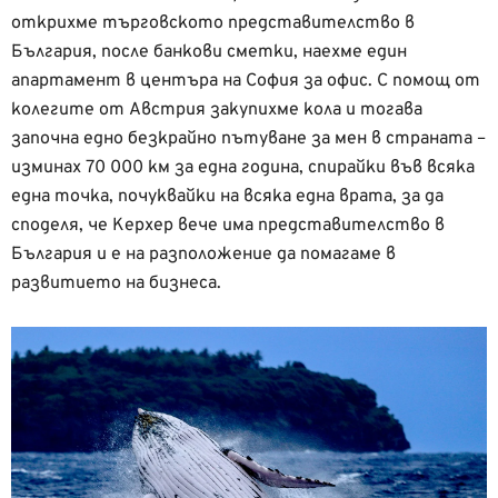
открихме търговското представителство в
България, после банкови сметки, наехме един
апартамент в центъра на София за офис. С помощ от
колегите от Австрия закупихме кола и тогава
започна едно безкрайно пътуване за мен в страната –
изминах 70 000 км за една година, спирайки във всяка
една точка, почуквайки на всяка една врата, за да
споделя, че Керхер вече има представителство в
България и е на разположение да помагаме в
развитието на бизнеса.