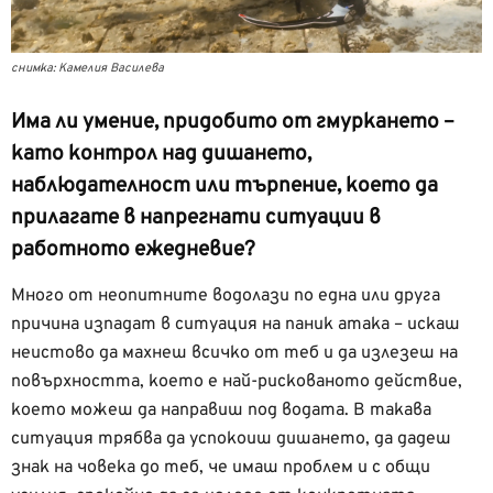
снимка: Камелия Василева
Има ли умение, придобито от гмуркането –
като контрол над дишането,
наблюдателност или търпение, което да
прилагате в напрегнати ситуации в
работното ежедневие?
Много от неопитните водолази по една или друга
причина изпадат в ситуация на паник атака – искаш
неистово да махнеш всичко от теб и да излезеш на
повърхността, което е най-рискованото действие,
което можеш да направиш под водата. В такава
ситуация трябва да успокоиш дишането, да дадеш
знак на човека до теб, че имаш проблем и с общи