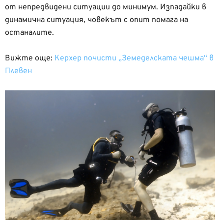
от непредвидени ситуации до минимум. Изпадайки в
динамична ситуация, човекът с опит помага на
останалите.
Вижте още:
Керхер почисти „Земеделската чешма“ в
Плевен