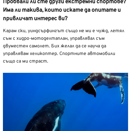
Пробвали ли сте други екстремни спортове?
Има ли такива, които искате да опитате и
привличат интерес ви?
Карам ски, уиндсърфингът също не ми е чужд, летял
съм с хидро-мотоделтаплан, управлявал съм
двуместен самолет. Бих желал да се науча да
управлявам хеликоптер. Спортните автомобили
също са ми страст.