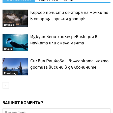
Керхер почисти сектора на мечките
в старозагорския зоопарк
Избрано
Изкуствени хриле: революция в
науката или смела мечта
Водни
Силвия Рашкова – българката, която
достига висини в дълбочините
Freediving
ВАШИЯТ КОМЕНТАР