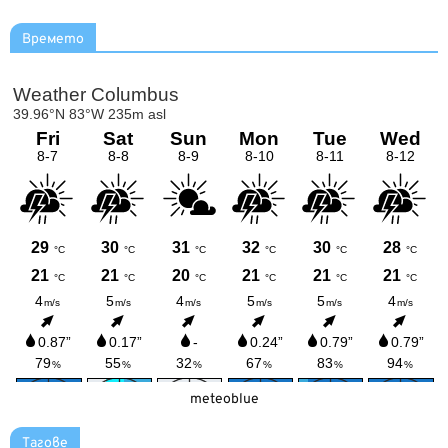
Времето
meteoblue
Тагове