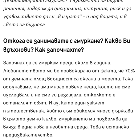
дълбоководното гмуркане и взимането на бизнес
решения, говорим за дисциплина, интуиция, риск и за
удоволствието да си „в играта“ – и под водата, и в
света на бизнеса.
Откога се занимавате с гмуркане? Какво Ви
вдъхнови? Как започнахте?
Започнах да се гмуркам преди около 8 години.
Любопитството ми бе провокирано от факта, че 70%
от земната площ всъщност са океани и морета. Така
осъзнаваме, че има много повече неща, които не сме
изследвали и не сме ги разгадали, отколкото е
останалият свят. И аз, като един заклет
пътешественик, който съм обиколил много държави
в цялото земно кълбо, гмуркането ми позволява да
вляза в една нова и необятна среда. Това е истинско
предизвикателство.