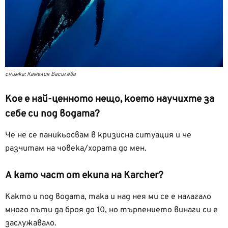
снимка: Камелия Василева
Кое е най-ценното нещо, което научихте за
себе си под водата?
Че не се паникьосвам в кризисна ситуация и че
разчитам на човека/хората до мен.
А като част от екипа на Karcher?
Както и под водата, така и над нея ми се е налагало
много пъти да броя до 10, но търпението винаги си е
заслужавало.