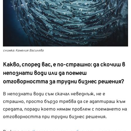
снимка: Камелия Василева
Какво, според вас, е по-страшно: да скочиш в
непознати води или да поемеш
отговорността за трудни бизнес решения?
В непознати води съм скачал неведнъж, не е
страшно, просто бързо трябва да се адаптираш към
средата, поради което нямам проблем с поемането на
отговорността при трудни бизнес решения.