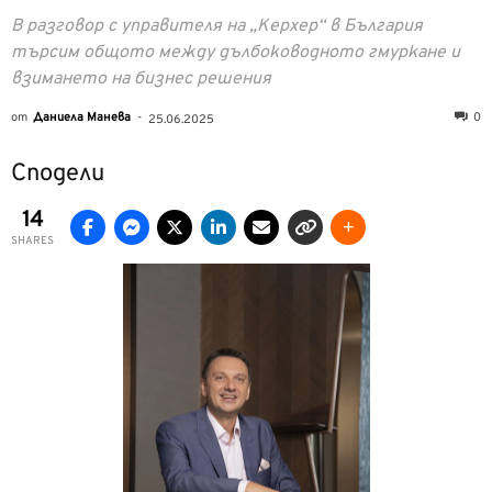
В разговор с управителя на „Керхер“ в България
търсим общото между дълбоководното гмуркане и
взимането на бизнес решения
от
Даниела Манева
-
0
25.06.2025
Сподели
14
SHARES