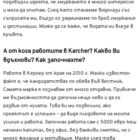
подхвърли идеята, че гмуркането е много интересно
и мога да опитам. След като станахме водолази със
съпругата ми, бързо го задминахме по брой гмуркания
и дестинации. Може да се каже, че водата ни влезе в
кръвта.
А от кога работите в Karcher? Какво Ви
вдъхнови? Как започнахте?
Работя в Керхер от края на 2010 г. Малко известен
факт е, че кандидатствах по обява във вестник.
Самата марка я познавам от много отдавна. Привлече
ме възможността да започна нещо ново и да го
развия от нулата. Това би ми позволило, ако
проектът е успешен – да видя плодовете на моите
усилия и работа. Започнах работа сам с 5000 евро кеш
начален капитал, без офис, без банкови сметки, но с
много желание и мотивация. Малко след това