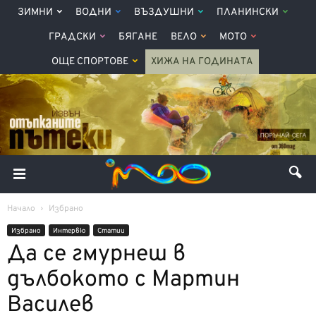
ЗИМНИ
ВОДНИ
ВЪЗДУШНИ
ПЛАНИНСКИ
ГРАДСКИ
БЯГАНЕ
ВЕЛО
МОТО
ОЩЕ СПОРТОВЕ
ХИЖА НА ГОДИНАТА
Начало
Избрано
Избрано
Интервю
Статии
Да се гмурнеш в
дълбокото с Мартин
Василев