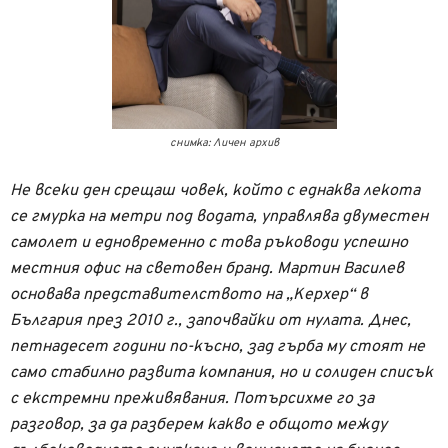
снимка: Личен архив
Не всеки ден срещаш човек, който с еднаква лекота
се гмурка на метри под водата, управлява двуместен
самолет и едновременно с това ръководи успешно
местния офис на световен бранд. Мартин Василев
основава представителството на „Керхер“ в
България през 2010 г., започвайки от нулата. Днес,
петнадесет години по-късно, зад гърба му стоят не
само стабилно развита компания, но и солиден списък
с екстремни преживявания. Потърсихме го за
разговор, за да разберем какво е общото между