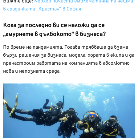
Вижте още:
Керхер почисти емблематичната чешма
в градинката „Кристал“ в София
Кога за последно ви се наложи да се
„гмурнете в дълбокото“ в бизнеса?
По време на пандемията. Тогава трябваше да взема
бързи решения за бизнеса, модела, хората в екипа и да
пренастроим работата на компанията в абсолютно
нова и непозната среда.