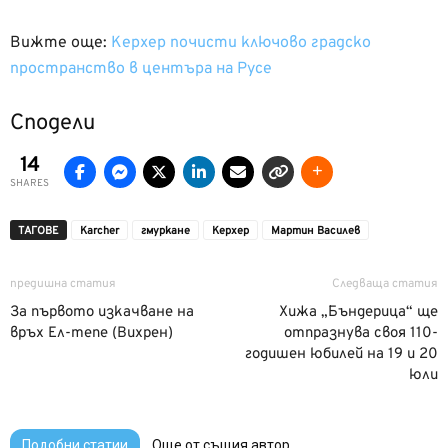
Вижте още:
Керхер почисти ключово градско
пространство в центъра на Русе
Сподели
14
SHARES
ТАГОВЕ
Karcher
гмуркане
Керхер
Мартин Василев
предишна статия
Следваща статия
За първото изкачване на
Хижа „Бъндерица“ ще
връх Ел-тепе (Вихрен)
отпразнува своя 110-
годишен юбилей на 19 и 20
юли
Подобни статии
Още от същия автор