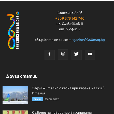
Списание 360°
+359 878 612 740
пл. Славейков 11
ет. 6, офис 2
свържете се с нас:
magazine@360mag.bg
Други статии
Задължително с каска при каране на ски в
Италия
Зимни
15.08.2025
Съвети за поведение в планината