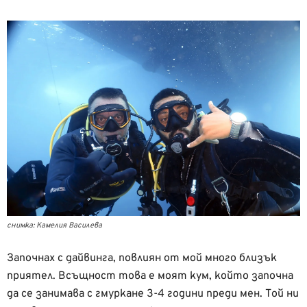
снимка: Камелия Василева
Започнах с дайвинга, повлиян от мой много близък
приятел. Всъщност това е моят кум, който започна
да се занимава с гмуркане 3-4 години преди мен. Той ни