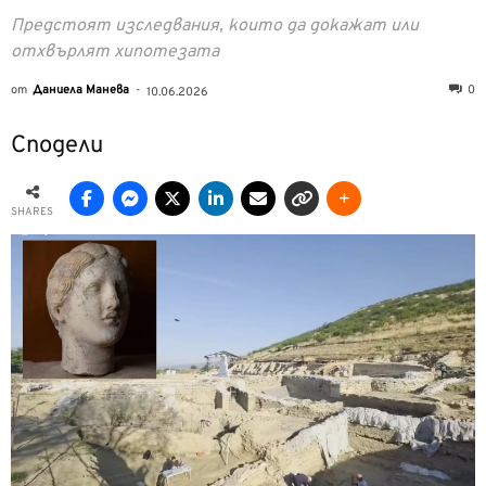
Предстоят изследвания, които да докажат или
отхвърлят хипотезата
от
Даниела Манева
-
0
10.06.2026
Сподели
SHARES