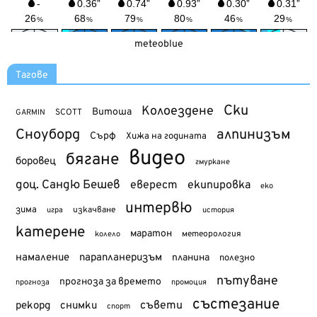
meteoblue
Тагове
Ски
Колоездене
Витоша
SCOTT
GARMIN
Сноуборд
алпинизъм
Сърф
Хижа на годината
видео
бягане
боровец
гмуркане
доц. Сандю Бешев
еверест
екипировка
еко
интервю
зима
изкачване
история
игра
катерене
маратон
метеорология
колело
намаление
парапланеризъм
планина
полезно
пътуване
прогноза за времето
прогноза
промоция
състезание
съвети
рекорд
снимки
спорт