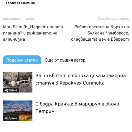
Хераклея Синтика
предишна статия
Следваща статия
Мон Егюий: „Недостъпната
Робот достигна върха на
планина“ и раждането на
вулкана Чимборасо,
алпинизма
следващата цел е Еверест
Подобни статии
Още от същия автор
За пръв път откриха цяла мраморна
статуя в Хераклея Синтика
Избрано
С бодра крачка: 5 маршрута около
Петрич
Избрано