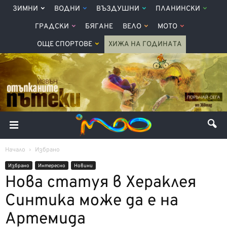
ЗИМНИ
ВОДНИ
ВЪЗДУШНИ
ПЛАНИНСКИ
ГРАДСКИ
БЯГАНЕ
ВЕЛО
МОТО
ОЩЕ СПОРТОВЕ
ХИЖА НА ГОДИНАТА
Начало
Избрано
Избрано
Интерeсно
Новини
Нова статуя в Хераклея
Синтика може да е на
Артемида