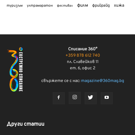
филм
хижа
туризъм
фрийрайд
ултрамаратон
фестивал
Списание 360°
+359 878 612 740
пл. Славейков 11
ет. 6, офис 2
свържете се с нас:
magazine@360mag.bg
Други статии