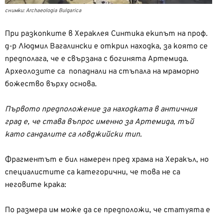
снимки: Archaeologia Bulgarica
При разкопките в Хераклея Синтика екипът на проф.
д-р Людмил Вагалински е открил находка, за която се
предполага, че е свързана с богинята Артемида.
Археолозите са попаднали на стъпала на мраморно
божество върху основа.
Първото предположение за находката в античния
град е, че става въпрос именно за Артемида, тъй
като сандалите са ловджийски тип.
Фрагментът е бил намерен пред храма на Херакъл, но
специалистите са категорични, че това не са
неговите крака:
По размера им може да се предположи, че статуята е