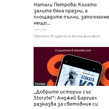
Натали Петрова: Когато
залите бяха празни, а
площадите пълни, започнахм
нещо...
18.09.2021
Юбилейно 20 издание на Банско филм фест
Култура
„Добрите истории със
Storytel“: Анджей Баргиел
разказва за световния си