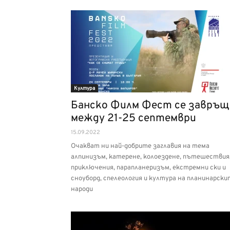
Култура
Банско Филм Фест се завръщ
между 21-25 септември
15.09.2022
Очакват ни най-добрите заглавия на тема
алпинизъм, катерене, колоездене, пътешествия
приключения, парапланеризъм, екстремни ски и
сноуборд, спелеология и култура на планинарски
народи