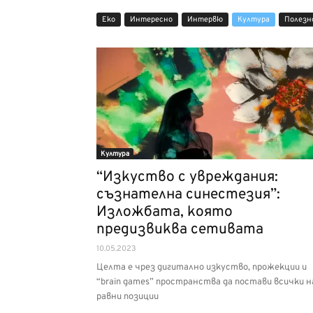
Еко
Интерeсно
Интервю
Култура
Полезн
Култура
“Изкуство с увреждания:
съзнателна синестезия”:
Изложбата, която
предизвиква сетивата
10.05.2023
Целта е чрез дигитално изкуство, прожекции и
“brain games” пространства да постави всички н
равни позиции