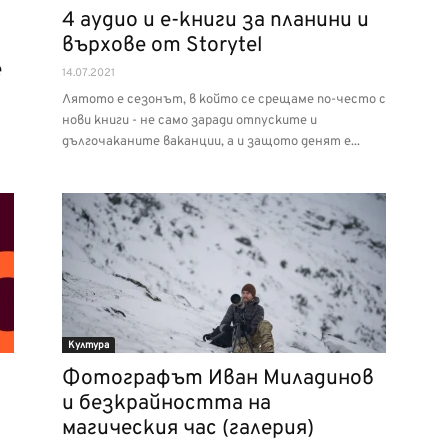
4 аудио и е-книги за планини и
върхове от Storytel
е
14.07.2021
Лятото е сезонът, в който се срещаме по-често с
нови книги - не само заради отпуските и
дългочаканите ваканции, а и защото денят е...
Култура
Фотографът Иван Миладинов
и безкрайността на
магическия час (галерия)