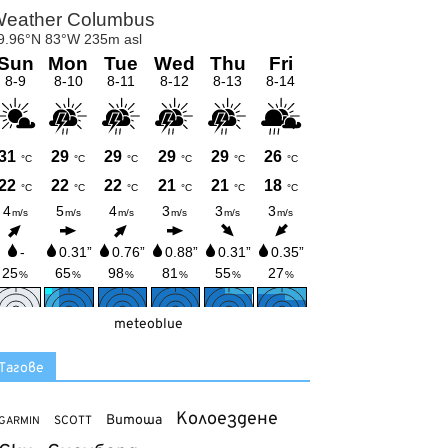
meteoblue
Тагове
Колоездене
Витоша
SCOTT
GARMIN