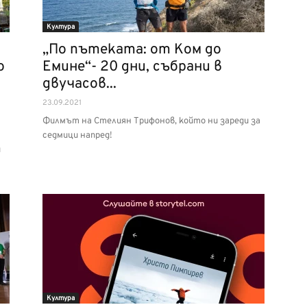
Култура
„По пътеката: от Ком до
о
Емине“- 20 дни, събрани в
двучасов...
23.09.2021
Филмът на Стелиян Трифонов, който ни зареди за
седмици напред!
и
Култура