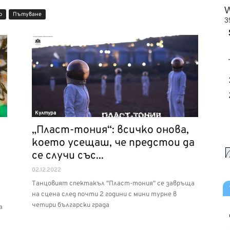
о
Пътуване
Култура
„Пласт-тония“: всичко онова,
което усещаш, че предстои да
се случи със...
02.12.2022
Танцовият спектакъл "Пласт-тония" се завръща
на сцена след почти 2 години с мини турне в
четири български града
а