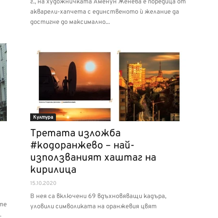
г., на художничката Аменун Женева е поредица от
акварели-хапчета с единственото ѝ желание да
достигне до максимално...
Култура
Tретата изложба
#кодоранжево – най-
използваният хаштаг на
кирилица
15.10.2020
В нея са включени 69 вдъхновяващи кадъра,
те
уловили символиката на оранжевия цвят
.