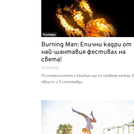
Култура
Burning Man: Епични кадри от
най-шантавия фестивал на
света!
29.08.2022
Психеделичното събитие ще се проведе между 
август и 5 септември