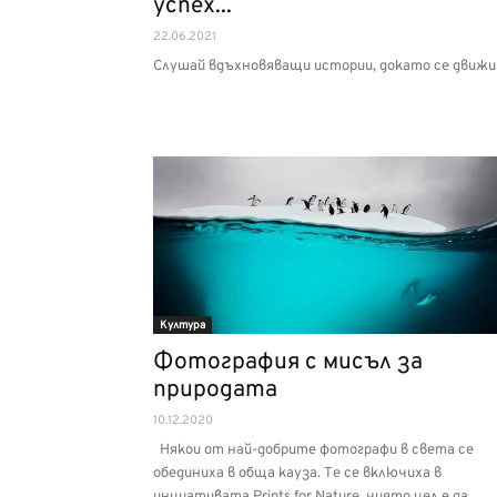
успех...
22.06.2021
Слушай вдъхновяващи истории, докато се движ
Култура
Фотография с мисъл за
природата
10.12.2020
Някои от най-добрите фотографи в света се
обединиха в обща кауза. Те се включиха в