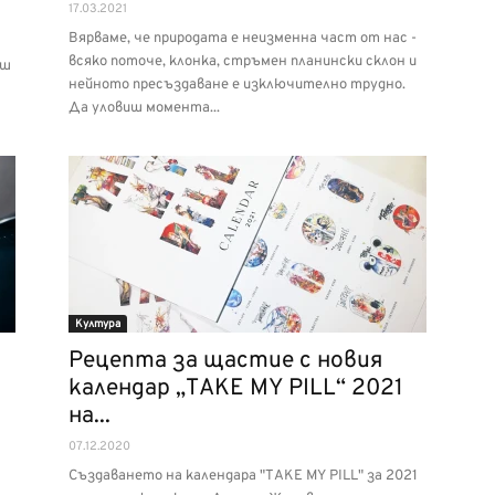
17.03.2021
Вярваме, че природата е неизменна част от нас -
всяко поточе, клонка, стръмен планински склон и
иш
нейното пресъздаване е изключително трудно.
Да уловиш момента...
Култура
Рецепта за щастие с новия
календар „TAKE MY PILL“ 2021
на...
07.12.2020
Създаването на календара "TAKE MY PILL" за 2021