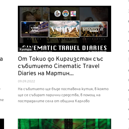
Култура
а
От Токио до Киргизстан със
събитието Cinematic Travel
Diaries на Мартин...
09.09.2022
,
На събитието ще бъде поставена кутия, в която
ще се събират парични средства, в помощ на
те
пострадалите села от община Карлово