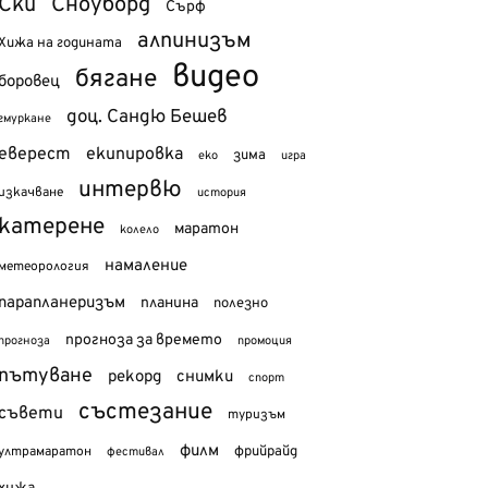
Ски
Сноуборд
Сърф
алпинизъм
Хижа на годината
видео
бягане
боровец
доц. Сандю Бешев
гмуркане
еверест
екипировка
зима
еко
игра
интервю
изкачване
история
катерене
маратон
колело
намаление
метеорология
парапланеризъм
планина
полезно
прогноза за времето
прогноза
промоция
пътуване
рекорд
снимки
спорт
състезание
съвети
туризъм
филм
фрийрайд
ултрамаратон
фестивал