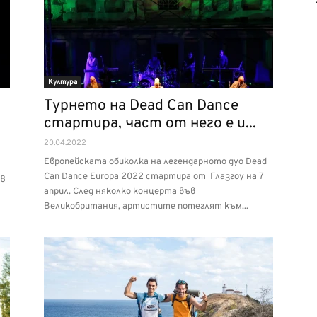
Култура
Турнето на Dead Can Dance
стартира, част от него е и...
20.04.2022
Европейската обиколка на легендарното дуо Dead
Can Dance Europa 2022 стартира от Глазгоу на 7
28
април. След няколко концерта във
Великобритания, артистите потеглят към...