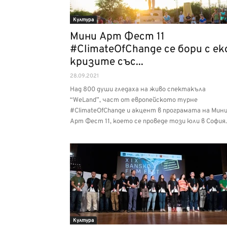
Култура
Мини Арт Фест 11
#ClimateOfChange се бори с ек
кризите със...
28.09.2021
Над 800 души гледаха на живо спектакъла
“WeLand”, част от европейското турне
#ClimateOfChange и акцент в програмата на Мин
Арт Фест 11, което се проведе този юли в София.
Култура