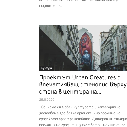
инциативата Prints for Nature, чиято цел е да
подпомогне...
Култура
Проектът Urban Creatures с
впечатляващ стенопис върху
стена в центъра на...
25.11.2020
Обичаме си ърбан културата и категорично
заставаме зад всяка артистична промяна на
градското пространството. Допадат ни хиляди
послания на графити изкуството и начинът, по..