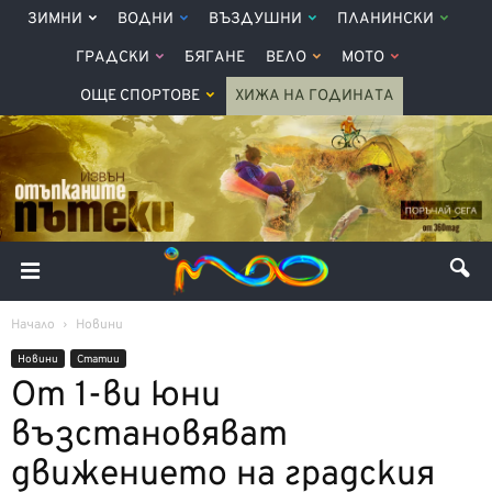
ЗИМНИ
ВОДНИ
ВЪЗДУШНИ
ПЛАНИНСКИ
ГРАДСКИ
БЯГАНЕ
ВЕЛО
МОТО
ОЩЕ СПОРТОВЕ
ХИЖА НА ГОДИНАТА
Начало
Новини
Новини
Статии
От 1-ви юни
възстановяват
движението на градския