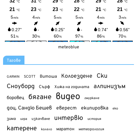
meteoblue
Тагове
Ски
Колоездене
Витоша
SCOTT
GARMIN
Сноуборд
алпинизъм
Сърф
Хижа на годината
видео
бягане
боровец
гмуркане
доц. Сандю Бешев
еверест
екипировка
еко
интервю
зима
изкачване
история
игра
катерене
маратон
метеорология
колело