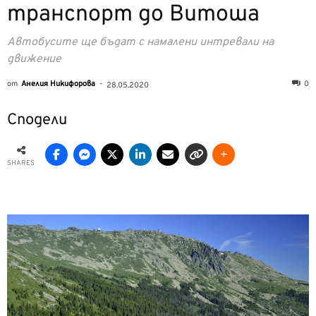
транспорт до Витоша
Автобусите ще бъдат с намалени интревали на
движение
от
Анелия Никифорова
-
0
28.05.2020
Сподели
SHARES