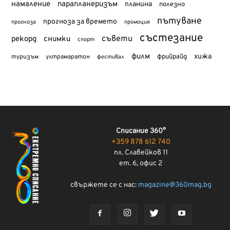
намаление
парапланеризъм
планина
полезно
пътуване
прогноза за времето
прогноза
промоция
състезание
съвети
рекорд
снимки
спорт
филм
хижа
туризъм
фрийрайд
ултрамаратон
фестивал
Списание 360°
+359 878 612 740
пл. Славейков 11
ет. 6, офис 2
свържете се с нас:
magazine@360mag.bg