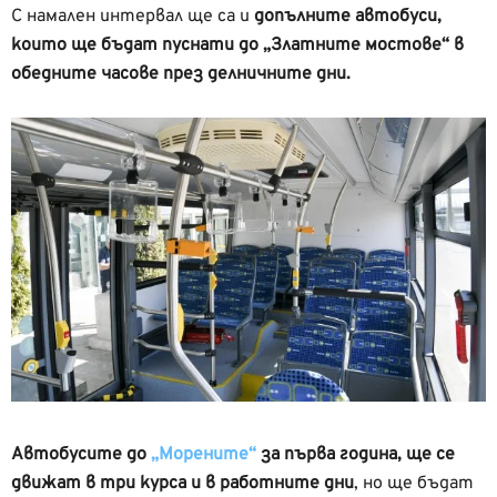
С намален интервал ще са и
допълните автобуси,
които ще бъдат пуснати до „Златните мостове“ в
обедните часове през делничните дни.
Автобусите до
„Морените“
за първа година, ще се
движат в три курса и в работните дни
, но ще бъдат