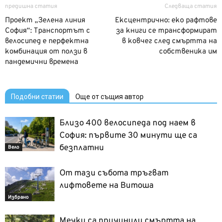
предишна статия
Следваща статия
Проект „Зелена линия
Ексцентрично: еко рафтове
София“: Транспортът с
за книги се трансформират
велосипед е перфектна
в ковчег след смъртта на
комбинация от ползи в
собственика им
пандемични времена
Подобни статии
Още от същия автор
Близо 400 велосипеда под наем в
София: първите 30 минути ще са
безплатни
Вело
От тази събота тръгват
лифтовете на Витоша
Избрано
Мечки са причинили смъртта на