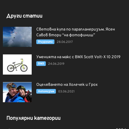
Други статии
Световна купа по парапланеризъм. Ясен
Савов втори “на фотофиниш”
Въздушни
28.06.2017
Уменията на макс с BMX Scott Volt-X 10 2019
BMX
24.06.2019
Оцеляването на Холечек и Грох
Алпинизъм
03.06.2021
Популярни категории