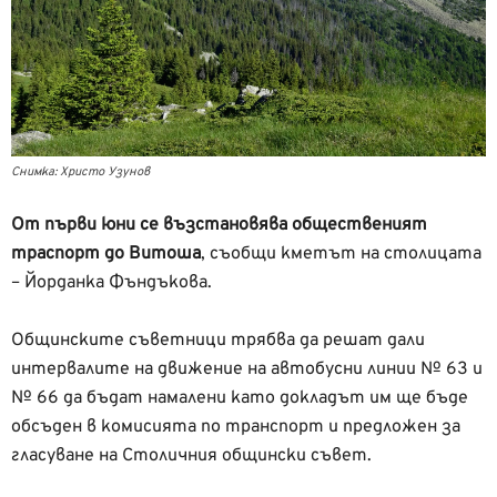
Снимка: Христо Узунов
От първи юни се възстановява общественият
траспорт до Витоша
, съобщи кметът на столицата
– Йорданка Фъндъкова.
Общинските съветници трябва да решат дали
интервалите на движение на автобусни линии № 63 и
№ 66 да бъдат намалени като докладът им ще бъде
обсъден в комисията по транспорт и предложен за
гласуване на Столичния общински съвет.