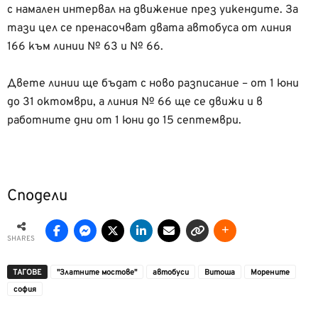
с намален интервал на движение през уикендите. За
тази цел се пренасочват двата автобуса от линия
166 към линии № 63 и № 66.
Двете линии ще бъдат с ново разписание – от 1 юни
до 31 октомври, а линия № 66 ще се движи и в
работните дни от 1 юни до 15 септември.
Сподели
SHARES
ТАГОВЕ
"Златните мостове"
автобуси
Витоша
Морените
софия