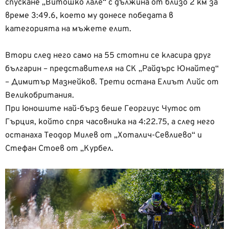
спускане „Витошко лале“ с дължина от близо 2 км за
време 3:49.6, което му донесе победата в
категорията на мъжете елит.
Втори след него само на 55 стотни се класира друг
българин – представителя на СК „Райдърс Юнайтед“
– Димитър Мазнейков. Трети остана Елиът Лийс от
Великобритания.
При юношите най-бърз беше Георгиус Чутос от
Гърция, който спря часовника на 4:22.75, а след него
останаха Теодор Милев от „Хоталич-Севлиево“ и
Стефан Стоев от „Курбел.