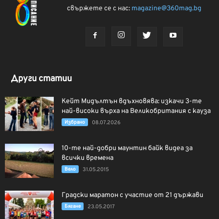
свържете се с нас:
magazine@360mag.bg
Други статии
Кейт Мидълтън вдъхновява: изкачи 3-те
най-високи върха на Великобритания с кауза
Избрано
08.07.2026
10-те най-добри маунтин байк видеа за
всички времена
Вело
31.05.2015
Градски маратон с участие от 21 държави
Бягане
23.05.2017