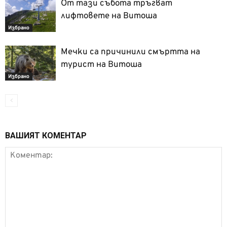
От тази събота тръгват
лифтовете на Витоша
Избрано
Мечки са причинили смъртта на
турист на Витоша
Избрано
ВАШИЯТ КОМЕНТАР