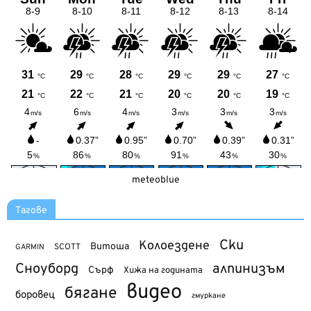
meteoblue
Тагове
Ски
Колоездене
Витоша
SCOTT
GARMIN
Сноуборд
алпинизъм
Сърф
Хижа на годината
видео
бягане
боровец
гмуркане