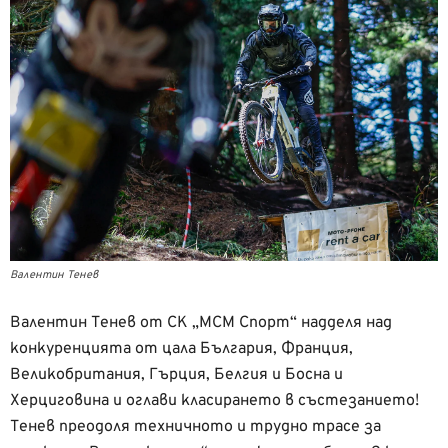
Валентин Тенев
Валентин Тенев от СК „МСМ Спорт“ надделя над
конкуренцията от цала България, Франция,
Великобритания, Гърция, Белгия и Босна и
Херциговина и оглави класирането в състезанието!
Тенев преодоля техничното и трудно трасе за