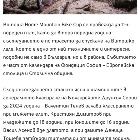
Витоша Home Mountain Bike Cup се провежда за 11-и
пореден път, като за втора поредна година
състезанието е по трасето за спускане на Витошко
лале, което е едно от най-техничните и интересни
подобни не само в България, но и в района. Събитието
е част от календара на Фондация София – Европейска
столица и Столична община.
След състезанието станаха ясни и шампионите в
генералното класиране на Българските Даунхил Серии
за 2024 година – Валентин Тенев оглави класирането
при мъжете елит, Кристиян Димитров при
младежите до 18 години, при юношите до 16 години
Васил Асенов взе златото, а при дамите Деница
Тошева затвърди титлата си от миналата година.