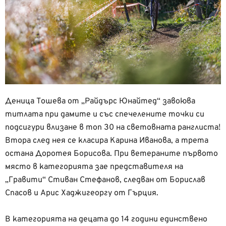
Деница Тошева от „Райдърс Юнайтед“ завоюва
титлата при дамите и със спечелените точки си
подсигури влизане в топ 30 на световната ранглиста!
Втора след нея се класира Карина Иванова, а трета
остана Доротея Борисова. При ветераните първото
място в категорията зае представителя на
„Гравити“ Стиван Стефанов, следван от Борислав
Спасов и Арис Хаджигеоргу от Гърция.
В категорията на децата до 14 години единствено