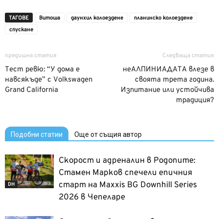
ТАГОВЕ
Витоша
даунхил колоездене
планинско колоездене
спускане
предишна статия
Следваща статия
Тест ревю: “У дома е
неАЛПИНИАДАТА влезе в
навсякъде” с Volkswagen
своята трета година.
Grand California
Изпитание или устойчива
традиция?
Подобни статии
Още от същия автор
Скорост и адреналин в Родопите:
Стамен Марков спечели епичния
старт на Maxxis BG Downhill Series
DH
2026 в Чепеларе