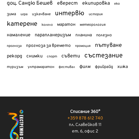
доц. Сандю Бешев
еверест
екипировка
еко
интервю
зима
изкачване
история
игра
катерене
маратон
метеорология
колело
намаление
парапланеризъм
планина
полезно
пътуване
прогноза за времето
прогноза
промоция
състезание
съвети
рекорд
снимки
спорт
филм
хижа
туризъм
фрийрайд
ултрамаратон
фестивал
Списание 360°
+359 878 612 740
пл. Славейков 11
ет. 6, офис 2