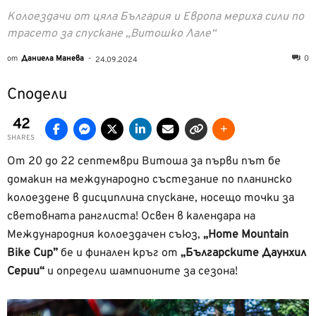
Колоездачи от цяла България и Европа мериха сили по
трасето за спускане „Витошко Лале“
от
Даниела Манева
-
0
24.09.2024
Сподели
42
SHARES
От 20 до 22 септември Витоша за първи път бе
домакин на международно състезание по планинско
колоездене в дисциплина спускане, носещо точки за
световната ранглиста! Освен в календара на
Международния колоездачен съюз,
„Home Mountain
Bike Cup”
бе и финален кръг от
„Българските Даунхил
Серии“
и определи шампионите за сезона!