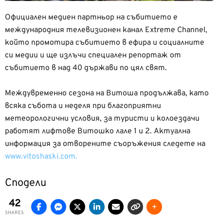
Официален медиен партньор на събитието е
международния телевизионен канал Extreme Channel,
който промотира събитието в ефира и социалните
си медии и ще излъчи специален репортаж от
събитието в над 40 държави по цял свят.
Междувременно сезона на Витоша продължава, като
всяка събота и неделя при благоприятни
метеорологични условия, за туристи и колоездачи
работят лифтове Витошко лале 1 и 2. Актуална
информация за отворените съоръжения следете на
www.vitoshaski.com.
Сподели
42
SHARES