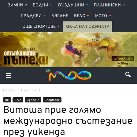
ЗИМНИ
ВОДНИ
ВЪЗДУШНИ
ПЛАНИНСКИ
ГРАДСКИ
БЯГАНЕ
ВЕЛО
МОТО
ОЩЕ СПОРТОВЕ
ХИЖА НА ГОДИНАТА
Начало
Вело
DH
DH
Вело
Избрано
Спортове
Витоша прие голямо
международно състезание
през уикенда